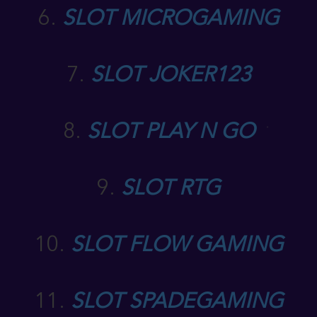
6.
SLOT MICROGAMING
7.
SLOT JOKER123
8.
SLOT PLAY N GO
9.
SLOT RTG
10.
SLOT FLOW GAMING
11.
SLOT SPADEGAMING