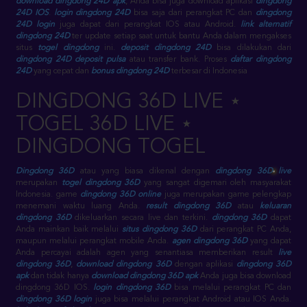
download dingdong 24D apk
, Anda bisa juga download aplikasi
dingdong
24D IOS
.
login dingdong 24D
bisa saja dari perangkat PC dan
dingdong
24D login
juga dapat dari perangkat IOS atau Android.
link alternatif
dingdong 24D
ter update setiap saat untuk bantu Anda dalam mengakses
situs
togel dingdong
ini.
deposit dingdong 24D
bisa dilakukan dari
dingdong 24D deposit pulsa
atau transfer bank. Proses
daftar dingdong
24D
yang cepat dan
bonus dingdong 24D
terbesar di Indonesia
DINGDONG 36D LIVE ⋆
TOGEL 36D LIVE ⋆
DINGDONG TOGEL
Dingdong 36D
atau yang biasa dikenal dengan
dingdong 36D live
merupakan
togel dingdong 36D
yang sangat digemari oleh masyarakat
Indonesia. game
dingdong 36D online
juga merupakan game pelengkap
menemani waktu luang Anda.
result dingdong 36D
atau
keluaran
dingdong 36D
dikeluarkan secara live dan terkini.
dingdong 36D
dapat
Anda mainkan baik melalui
situs dingdong 36D
dari perangkat PC Anda,
maupun melalui perangkat mobile Anda.
agen dingdong 36D
yang dapat
Anda percayai adalah agen yang senantiasa memberikan result
live
dingdong 36D
,
download dingdong 36D
dengan aplikasi
dingdong 36D
apk
dan tidak hanya
download dingdong 36D apk
Anda juga bisa download
dingdong 36D IOS.
login dingdong 36D
bisa melalui perangkat PC dan
dingdong 36D login
juga bisa melalui perangkat Android atau IOS Anda.