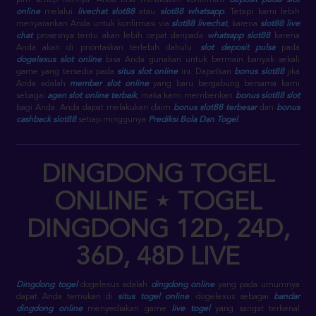
jam setiap harinya. Anda bisa melakukan konfirmasi
deposit pulsa slot
online
melalui
livechat slot88
atau
slot88 whatsapp
. Tetapi kami lebih
menyarankan Anda untuk konfirmasi via
slot88 livechat
, karena
slot88 live
chat
prosesnya tentu akan lebih cepat daripada
whatsapp slot88
karena
Anda akan di prioritaskan terlebih dahulu.
slot deposit pulsa
pada
dogelexus slot online
bisa Anda gunakan untuk bermain banyak sekali
game yang tersedia pada
situs slot online
ini. Dapatkan
bonus slot88
jika
Anda adalah
member slot online
yang baru bergabung bersama kami
sebagai
agen slot online terbaik
, maka kami memberikan
bonus slot88 slot
bagi Anda. Anda dapat melakukan claim
bonus slot88 terbesar
dan
bonus
cashback slot88
setiap minggunya
Prediksi Bola Dan Togel
.
DINGDONG TOGEL
ONLINE ⋆ TOGEL
DINGDONG 12D, 24D,
36D, 48D LIVE
Dingdong togel
dogelexus adalah
dingdong online
yang pada umumnya
dapat Anda temukan di
situs togel online
. dogelexus sebagai
bandar
dingdong online
menyediakan game
live togel
yang sangat terkenal