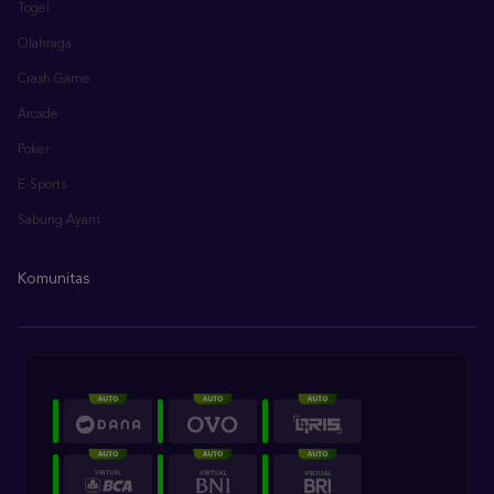
Togel
Olahraga
Crash Game
Arcade
Poker
E-Sports
Sabung Ayam
Komunitas