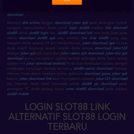
OK
Android dengan
slot88 apk
sebagai aplikasinya atau
joker download ios
untuk perangkat Apple dengan
slot88 ios
sebagai apps resmi
joker 123 apk
download
.
Bermain
slot online
dengan
download joker apk
pada perangkat mobile
sungguh memudahkan Anda untuk
login slot88
melalui
link alternatif
slot88
untuk
slot88 login
site.
slot88 download link
bisa Anda lihat pada
menu
download slot88 apk
atau melalui
live chat slot88
yang siap
melayani Anda selama 24 jam setiap harinya.
joker download apk
ini bisa
Anda install langsung sesaat setelah Anda selesai
download joker123
sebagai
joker apk
apk resmi dari
joker casino apk download
.
joker slot apk
download
sering mengalami update berkala sehingga Anda harus sering
Update link
joker download android
. Anda bisa melakukan update dengan
melakukan kunjungan berkala ke menu
slot88 casino download
. Pastikan
internet Anda dalam keadaan prima sebelum
download game joker apk
karena
joker download link
akan mengalami masalah
joker123 download
jika Internet Anda tidak memadai untuk
slot88 pc download
pada
perangkat PC Anda apalagi harus
www slot88 download
pada aplikasi
slot88 mobile
.
LOGIN SLOT88 LINK
ALTERNATIF SLOT88 LOGIN
TERBARU