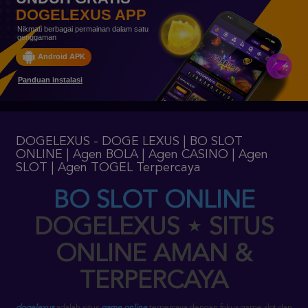
DOGELEXUS APP
Nikmati berbagai permainan dalam satu
genggaman
Android APK
Panduan instalasi
DOGELEXUS - DOGE LEXUS | BO SLOT
ONLINE | Agen BOLA | Agen CASINO | Agen
SLOT | Agen TOGEL Terpercaya
BO SLOT ONLINE
DOGELEXUS
⋆
SITUS
ONLINE AMAN &
TERPERCAYA