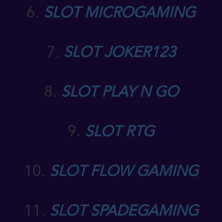
6.
SLOT MICROGAMING
7.
SLOT JOKER123
8.
SLOT PLAY N GO
9.
SLOT RTG
10.
SLOT FLOW GAMING
11.
SLOT SPADEGAMING