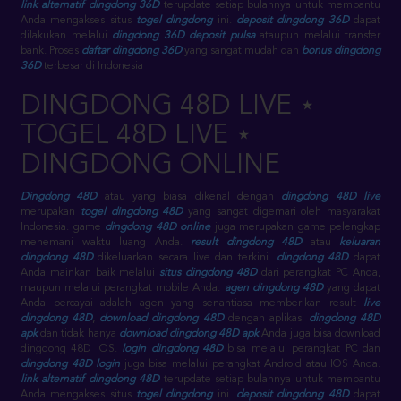
link alternatif dingdong 36D
terupdate setiap bulannya untuk membantu
Anda mengakses situs
togel dingdong
ini.
deposit dingdong 36D
dapat
dilakukan melalui
dingdong 36D deposit pulsa
ataupun melalui transfer
bank. Proses
daftar dingdong 36D
yang sangat mudah dan
bonus dingdong
36D
terbesar di Indonesia
DINGDONG 48D LIVE ⋆
TOGEL 48D LIVE ⋆
DINGDONG ONLINE
Dingdong 48D
atau yang biasa dikenal dengan
dingdong 48D live
merupakan
togel dingdong 48D
yang sangat digemari oleh masyarakat
Indonesia. game
dingdong 48D online
juga merupakan game pelengkap
menemani waktu luang Anda.
result dingdong 48D
atau
keluaran
dingdong 48D
dikeluarkan secara live dan terkini.
dingdong 48D
dapat
Anda mainkan baik melalui
situs dingdong 48D
dari perangkat PC Anda,
maupun melalui perangkat mobile Anda.
agen dingdong 48D
yang dapat
Anda percayai adalah agen yang senantiasa memberikan result
live
dingdong 48D
,
download dingdong 48D
dengan aplikasi
dingdong 48D
apk
dan tidak hanya
download dingdong 48D apk
Anda juga bisa download
dingdong 48D IOS.
login dingdong 48D
bisa melalui perangkat PC dan
dingdong 48D login
juga bisa melalui perangkat Android atau IOS Anda.
link alternatif dingdong 48D
terupdate setiap bulannya untuk membantu
Anda mengakses situs
togel dingdong
ini.
deposit dingdong 48D
dapat