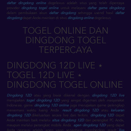
daftar dingdong online
dogelexus adalah situs yang telah dipercaya
provider
dingdong togel online
untuk melayani
daftar game dingdong
dalam pembukaan akun
daftar dingdong
sehingga userid hasil
daftar
dingdong
dapat Anda mainkan di situs
dingdong online
dogelexus.
TOGEL ONLINE DAN
DINGDONG TOGEL
TERPERCAYA
DINGDONG 12D LIVE ⋆
TOGEL 12D LIVE ⋆
DINGDONG TOGEL ONLINE
Dingdong 12D
atau yang biasa dikenal dengan
dingdong 12D live
merupakan
togel dingdong 12D
yang sangat digemari oleh masyarakat
Indonesia. game
dingdong 12D online
juga merupakan game pelengkap
menemani waktu luang Anda.
result dingdong 12D
atau
keluaran
dingdong 12D
dikeluarkan secara live dan terkini.
dingdong 12D
dapat
Anda mainkan baik melalui
situs dingdong 12D
dari perangkat PC Anda,
maupun melalui perangkat mobile Anda.
agen dingdong 12D
yang dapat
Anda percayai adalah agen yang senantiasa memberikan result
live