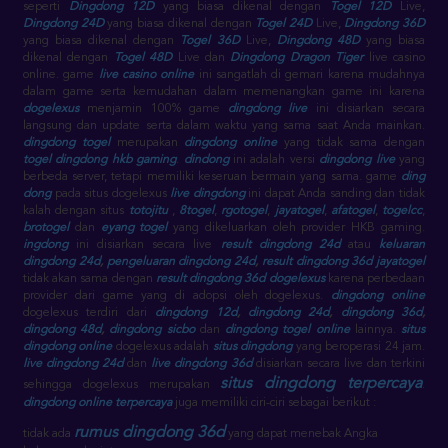
seperti
Dingdong 12D
yang biasa dikenal dengan
Togel 12D
Live,
Dingdong 24D
yang biasa dikenal dengan
Togel 24D
Live,
Dingdong 36D
yang biasa dikenal dengan
Togel 36D
Live,
Dingdong 48D
yang biasa
dikenal dengan
Togel 48D
Live dan
Dingdong Dragon Tiger
live casino
online. game
live casino online
ini sangatlah di gemari karena mudahnya
dalam game serta kemudahan dalam memenangkan game ini karena
dogelexus
menjamin 100% game
dingdong live
ini disiarkan secara
langsung dan update serta dalam waktu yang sama saat Anda mainkan.
dingdong togel
merupakan
dingdong online
yang tidak sama dengan
togel dingdong
hkb gaming
.
dindong
ini adalah versi
dingdong live
yang
berbeda server, tetapi memiliki keseruan bermain yang sama. game
ding
dong
pada situs dogelexus
live dingdong
ini dapat Anda sanding dan tidak
kalah dengan situs
totojitu
,
8togel
,
rgotogel
,
jayatogel
,
afatogel
,
togelcc
,
brotogel
dan
eyang togel
yang dikeluarkan oleh provider HKB gaming.
ingdong
ini disiarkan secara live
result dingdong 24d
atau
keluaran
dingdong 24d
,
pengeluaran dingdong 24d
,
result dingdong 36d jayatogel
tidak akan sama dengan
result dingdong 36d dogelexus
karena perbedaan
provider dari game yang di adopsi oleh dogelexus.
dingdong online
dogelexus terdiri dari
dingdong 12d
,
dingdong 24d
,
dingdong 36d
,
dingdong 48d
,
dingdong sicbo
dan
dingdong togel online
lainnya.
situs
dingdong online
dogelexus adalah
situs dingdong
yang beroperasi 24 jam.
live dingdong 24d
dan
live dingdong 36d
disiarkan secara live dan terkini
situs dingdong terpercaya
sehingga dogelexus merupakan
.
dingdong online terpercaya
juga memiliki ciri-ciri sebagai berikut :
rumus dingdong 36d
tidak ada
yang dapat menebak Angka