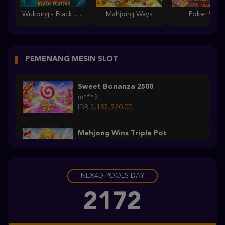
Wukong - Black Scatter
Mahjong Ways
Poker Win
PEMENANG MESIN SLOT
Sweet Bonanza 2500
m***3
IDR
5,185,920.00
Mahjong Wins Triple Pot
suka****x
IDR
4,011,168.00
NEX4D POOLS DAY
Gates of Olympus Super Scatter
p****3
2172
IDR
1,854,500.00