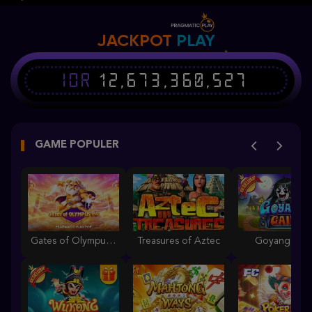
JACKPOT
PLAY
IDR
12,673,360,527
GAME POPULER
Gates of Olympus POP
Treasures of Aztec
Goyang Gai