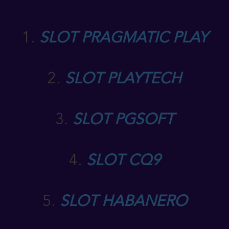
1.
SLOT PRAGMATIC PLAY
2.
SLOT PLAYTECH
3.
SLOT PGSOFT
4.
SLOT CQ9
5.
SLOT HABANERO