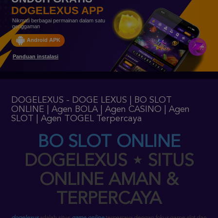
DOGELEXUS APP
Nikmati berbagai permainan dalam satu
genggaman
Android APK
Panduan instalasi
DOGELEXUS - DOGE LEXUS | BO SLOT
ONLINE | Agen BOLA | Agen CASINO | Agen
SLOT | Agen TOGEL Terpercaya
BO SLOT ONLINE
DOGELEXUS
⋆
SITUS
ONLINE AMAN &
TERPERCAYA