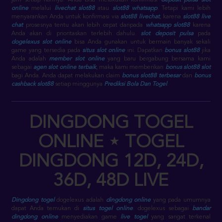
jam setiap harinya. Anda bisa melakukan konfirmasi
deposit pulsa slot
online
melalui
livechat slot88
atau
slot88 whatsapp
. Tetapi kami lebih
menyarankan Anda untuk konfirmasi via
slot88 livechat
, karena
slot88 live
chat
prosesnya tentu akan lebih cepat daripada
whatsapp slot88
karena
Anda akan di prioritaskan terlebih dahulu.
slot deposit pulsa
pada
dogelexus slot online
bisa Anda gunakan untuk bermain banyak sekali
game yang tersedia pada
situs slot online
ini. Dapatkan
bonus slot88
jika
Anda adalah
member slot online
yang baru bergabung bersama kami
sebagai
agen slot online terbaik
, maka kami memberikan
bonus slot88 slot
bagi Anda. Anda dapat melakukan claim
bonus slot88 terbesar
dan
bonus
cashback slot88
setiap minggunya
Prediksi Bola Dan Togel
.
DINGDONG TOGEL
ONLINE ⋆ TOGEL
DINGDONG 12D, 24D,
36D, 48D LIVE
Dingdong togel
dogelexus adalah
dingdong online
yang pada umumnya
dapat Anda temukan di
situs togel online
. dogelexus sebagai
bandar
dingdong online
menyediakan game
live togel
yang sangat terkenal