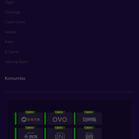
Togel
Olahraga
Crash Game
Arcade
Poker
E-Sports
Sabung Ayam
Komunitas