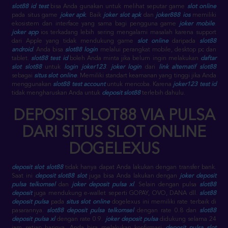
slot88 id test
bisa Anda gunakan untuk melihat seputar game
slot online
pada situs game
joker apk
. Baik
joker slot apk
dan
joker888 ios
memiliki
ekosistem dan interface yang sama bagi pengguna game
joker mobile
.
joker app
ios terkadang lebih sering mengalami masalah karena support
dari Apple yang tidak mendukung game
slot online
daripada
slot88
android
. Anda bisa
slot88 login
melalui perangkat mobile, desktop pc dan
tablet.
slot88 test id
boleh Anda minta jika belum ingin melakukan
daftar
slot slot88
untuk
login joker123
.
joker login
dari
link alternatif slot88
sebagai
situs slot online
. Memiliki standart keamanan yang tinggi jika Anda
menggunakan
slot88 test account
untuk mencoba. Karena
joker123 test id
tidak mengharuskan Anda untuk
deposit slot88
terlebih dahulu.
DEPOSIT SLOT88 VIA PULSA
DARI SITUS SLOT ONLINE
DOGELEXUS
deposit slot slot88
tidak hanya dapat Anda lakukan dengan transfer bank.
Saat ini
deposit slot88 slot
juga bisa Anda lakukan dengan
joker deposit
pulsa telkomsel
dan
joker deposit pulsa xl
. Selain dengan pulsa
slot88
deposit
juga mendukung e-wallet seperti GOPAY, OVO, DANA dll.
slot88
deposit pulsa
pada
situs slot online
dogelexus ini memiliki rate terbaik di
pasarannya.
slot88 deposit pulsa telkomsel
dengan rate 0.8 dan
slot88
deposit pulsa xl
dengan rate 0.9.
joker deposit pulsa
didukung selama 24