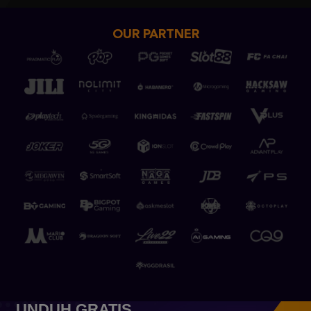
OUR PARTNER
UNDUH GRATIS