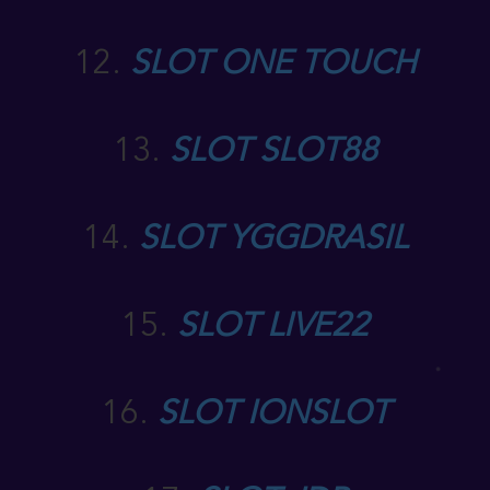
12.
SLOT ONE TOUCH
13.
SLOT SLOT88
14.
SLOT YGGDRASIL
15.
SLOT LIVE22
16.
SLOT IONSLOT