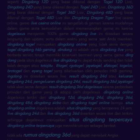
seperti
Dingdong 12D
yang biasa dikenal dengan
Togel 12D
Live,
Dingdong 24D
yang biasa dikenal dengan
Togel 24D
Live,
Dingdong 36D
yang biasa dikenal dengan
Togel 36D
Live,
Dingdong 48D
yang biasa
dikenal dengan
Togel 48D
Live dan
Dingdong Dragon Tiger
live casino
online. game
live casino online
ini sangatlah di gemari karena mudahnya
dalam game serta kemudahan dalam memenangkan game ini karena
dogelexus
menjamin 100% game
dingdong live
ini disiarkan secara
langsung dan update serta dalam waktu yang sama saat Anda mainkan.
dingdong togel
merupakan
dingdong online
yang tidak sama dengan
togel dingdong
hkb gaming
.
dindong
ini adalah versi
dingdong live
yang
berbeda server, tetapi memiliki keseruan bermain yang sama. game
ding
dong
pada situs dogelexus
live dingdong
ini dapat Anda sanding dan tidak
kalah dengan situs
totojitu
,
8togel
,
rgotogel
,
jayatogel
,
afatogel
,
togelcc
,
brotogel
dan
eyang togel
yang dikeluarkan oleh provider HKB gaming.
ingdong
ini disiarkan secara live
result dingdong 24d
atau
keluaran
dingdong 24d
,
pengeluaran dingdong 24d
,
result dingdong 36d jayatogel
tidak akan sama dengan
result dingdong 36d dogelexus
karena perbedaan
provider dari game yang di adopsi oleh dogelexus.
dingdong online
dogelexus terdiri dari
dingdong 12d
,
dingdong 24d
,
dingdong 36d
,
dingdong 48d
,
dingdong sicbo
dan
dingdong togel online
lainnya.
situs
dingdong online
dogelexus adalah
situs dingdong
yang beroperasi 24 jam.
live dingdong 24d
dan
live dingdong 36d
disiarkan secara live dan terkini
situs dingdong terpercaya
sehingga dogelexus merupakan
.
dingdong online terpercaya
juga memiliki ciri-ciri sebagai berikut :
rumus dingdong 36d
tidak ada
yang dapat menebak Angka