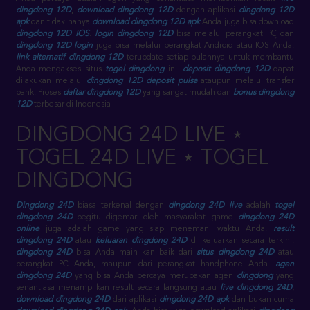
dingdong 12D
,
download dingdong 12D
dengan aplikasi
dingdong 12D
apk
dan tidak hanya
download dingdong 12D apk
Anda juga bisa download
dingdong 12D IOS
.
login dingdong 12D
bisa melalui perangkat PC dan
dingdong 12D login
juga bisa melalui perangkat Android atau IOS Anda.
link alternatif dingdong 12D
terupdate setiap bulannya untuk membantu
Anda mengakses situs
togel dingdong
ini.
deposit dingdong 12D
dapat
dilakukan melalui
dingdong 12D deposit pulsa
ataupun melalui transfer
bank. Proses
daftar dingdong 12D
yang sangat mudah dan
bonus dingdong
12D
terbesar di Indonesia
DINGDONG 24D LIVE ⋆
TOGEL 24D LIVE ⋆ TOGEL
DINGDONG
Dingdong 24D
biasa terkenal dengan
dingdong 24D live
adalah
togel
dingdong 24D
begitu digemari oleh masyarakat. game
dingdong 24D
online
juga adalah game yang siap menemani waktu Anda.
result
dingdong 24D
atau
keluaran dingdong 24D
di keluarkan secara terkini.
dingdong 24D
bisa Anda main kan baik dari
situs dingdong 24D
atau
perangkat PC Anda, maupun dari perangkat handphone Anda.
agen
dingdong 24D
yang bisa Anda percaya merupakan agen
dingdong
yang
senantiasa menampilkan result secara langsung atau
live dingdong 24D
,
download dingdong 24D
dari aplikasi
dingdong 24D apk
dan bukan cuma