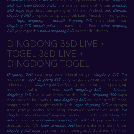
download dingdong 24D apk
, Anda bisa juga download aplikasi
dingdong
24D IOS
.
login dingdong 24D
bisa saja dari perangkat PC dan
dingdong
24D login
juga dapat dari perangkat IOS atau Android.
link alternatif
dingdong 24D
ter update setiap saat untuk bantu Anda dalam mengakses
situs
togel dingdong
ini.
deposit dingdong 24D
bisa dilakukan dari
dingdong 24D deposit pulsa
atau transfer bank. Proses
daftar dingdong
24D
yang cepat dan
bonus dingdong 24D
terbesar di Indonesia
DINGDONG 36D LIVE ⋆
TOGEL 36D LIVE ⋆
DINGDONG TOGEL
Dingdong 36D
atau yang biasa dikenal dengan
dingdong 36D live
merupakan
togel dingdong 36D
yang sangat digemari oleh masyarakat
Indonesia. game
dingdong 36D online
juga merupakan game pelengkap
menemani waktu luang Anda.
result dingdong 36D
atau
keluaran
dingdong 36D
dikeluarkan secara live dan terkini.
dingdong 36D
dapat
Anda mainkan baik melalui
situs dingdong 36D
dari perangkat PC Anda,
maupun melalui perangkat mobile Anda.
agen dingdong 36D
yang dapat
Anda percayai adalah agen yang senantiasa memberikan result
live
dingdong 36D
,
download dingdong 36D
dengan aplikasi
dingdong 36D
apk
dan tidak hanya
download dingdong 36D apk
Anda juga bisa download
dingdong 36D IOS.
login dingdong 36D
bisa melalui perangkat PC dan
dingdong 36D login
juga bisa melalui perangkat Android atau IOS Anda.