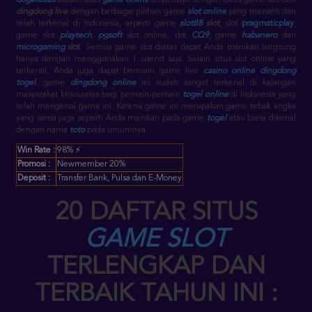
dogelexus
adalah situs
game online
terpercaya dengan fokus game slot dan
dingdong live
dengan berbagai pilihan game
slot online
yang menarik dan
telah terkenal di Indonesia, seperti game
slot88
slot
, slot
pragmaticplay
,
game slot
playtech
,
pgsoft
slot online
, slot
CQ9
, game
habanero
dan
microgaming
slot
. Semua game slot diatas dapat Anda mainkan langsung
hanya dengan menggunakan 1 userid saja.
Selain situs slot online yang
terkenal, Anda juga dapat bermain game live
casino online
dingdong
togel
. game
dingdong online
ini sudah sangat terkenal di kalangan
masyarakat khususnya bagi pemain-pemain
togel online
di Indonesia yang
telah mengenal game ini. Karena game ini merupakan game tebak angka
yang sama juga seperti Anda mainkan pada game
togel
atau biasa dikenal
dengan nama
toto
pada umumnya.
Win Rate :
98% ⚡
Promosi :
Newmember 20%
Deposit :
Transfer Bank, Pulsa dan E-Money
20 DAFTAR SITUS
GAME SLOT
TERLENGKAP DAN
TERBAIK TAHUN INI :