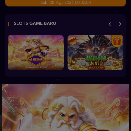
Gates of Olympus Super Scatter
Sab, 08-Agt-2026 00.00.00
h****4
IDR
3,990,000.00
SLOTS GAME BARU
Sweet Bonanza 2500
l***5
IDR
3,667,280.00
Mahjong Wins 2
han****n
IDR
3,100,800.00
Gates of Olympus Super Scatter
h****4
IDR
2,711,000.00
Gates of Olympus Super Scatter
h****4
IDR
2,526,000.00