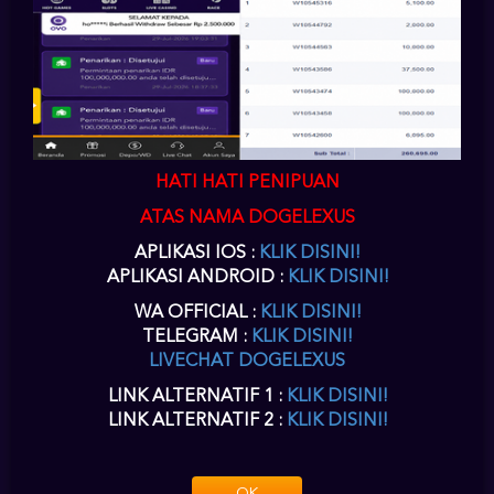
joker123
.
slot88 daftar
akun slot online
dengan proses yang cepat dapat
Anda terima sesaat setelah
daftar joker777
selesai Anda isikan datanya
dengan lengkap.
slot88 daftar
hanya membutuhkan waktu beberapa menit
untuk pengisian form
daftar joker888
disitus
joker 123
atau
slot88
sebagai
joker game
terpercaya.
slot88 online
,
joker888
,
joker123
,
jokergaming
,
joker1788
,
joker8868
,
joker777
,
joker688
sebagai alternatif
joker slot
pada
situs dogelexus
joker gaming
.
DOWNLOAD SLOT88 APK
HATI HATI PENIPUAN
SLOT SLOT88 LOGIN VERSI
ATAS NAMA DOGELEXUS
TERBARU
APLIKASI IOS :
KLIK DISINI!
APLIKASI ANDROID :
KLIK DISINI!
joker download
Setelah Anda melakukan
pendaftaran akun slot88
di
dogelexus, maka selanjutnya Anda dapat melakukan
download slot88
apk,
WA OFFICIAL :
KLIK DISINI!
aplikasi
slot88 apk
android dogelexus ini mendukung Anda dalam bermain
TELEGRAM :
KLIK DISINI!
melalui perangkat mobile smartphone Anda. Baik melalui PC atau mobile
LIVECHAT DOGELEXUS
dimana saja dan kapan saja dapat Anda mainkan semua game yang ada di
slot dogelexus ini.
slot88 download
dapat Anda
download aplikasi joker
LINK ALTERNATIF 1 :
KLIK DISINI!
123
melalui Android dan IOS.
slot88 download apk
bisa langsung diinstal
setelah Anda
download aplikasi slot88
nya.
download joker 123
lebih baik
LINK ALTERNATIF 2 :
KLIK DISINI!
segera Anda download setelah
daftar akun slot88
sehingga lebih
memudahkan Anda untuk
login slot88
.
download slot88
ini terletak pada
menu daftar
slot88 apk download
yang ada pada kanan menu utama pada
situs
dogelexus slot online
ini.
slot88 android download
untuk perangkat