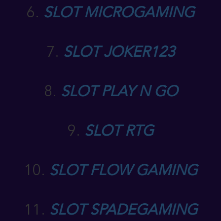
6.
SLOT MICROGAMING
7.
SLOT JOKER123
8.
SLOT PLAY N GO
9.
SLOT RTG
10.
SLOT FLOW GAMING
11.
SLOT SPADEGAMING