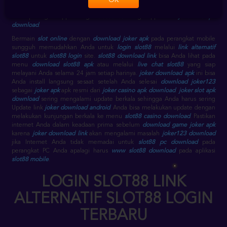
OK
Android dengan
slot88 apk
sebagai aplikasinya atau
joker download ios
untuk perangkat Apple dengan
slot88 ios
sebagai apps resmi
joker 123 apk
download
.
Bermain
slot online
dengan
download joker apk
pada perangkat mobile
sungguh memudahkan Anda untuk
login slot88
melalui
link alternatif
slot88
untuk
slot88 login
site.
slot88 download link
bisa Anda lihat pada
menu
download slot88 apk
atau melalui
live chat slot88
yang siap
melayani Anda selama 24 jam setiap harinya.
joker download apk
ini bisa
Anda install langsung sesaat setelah Anda selesai
download joker123
sebagai
joker apk
apk resmi dari
joker casino apk download
.
joker slot apk
download
sering mengalami update berkala sehingga Anda harus sering
Update link
joker download android
. Anda bisa melakukan update dengan
melakukan kunjungan berkala ke menu
slot88 casino download
. Pastikan
internet Anda dalam keadaan prima sebelum
download game joker apk
karena
joker download link
akan mengalami masalah
joker123 download
jika Internet Anda tidak memadai untuk
slot88 pc download
pada
perangkat PC Anda apalagi harus
www slot88 download
pada aplikasi
slot88 mobile
.
LOGIN SLOT88 LINK
ALTERNATIF SLOT88 LOGIN
TERBARU