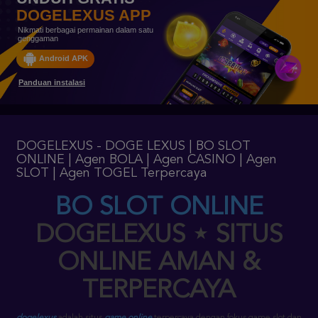
DOGELEXUS APP
Nikmati berbagai permainan dalam satu
genggaman
Android APK
Panduan instalasi
DOGELEXUS - DOGE LEXUS | BO SLOT
ONLINE | Agen BOLA | Agen CASINO | Agen
SLOT | Agen TOGEL Terpercaya
BO SLOT ONLINE
DOGELEXUS
⋆
SITUS
ONLINE AMAN &
TERPERCAYA