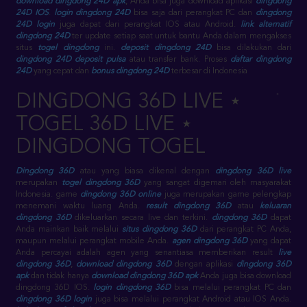
download dingdong 24D apk
, Anda bisa juga download aplikasi
dingdong
24D IOS
.
login dingdong 24D
bisa saja dari perangkat PC dan
dingdong
24D login
juga dapat dari perangkat IOS atau Android.
link alternatif
dingdong 24D
ter update setiap saat untuk bantu Anda dalam mengakses
situs
togel dingdong
ini.
deposit dingdong 24D
bisa dilakukan dari
dingdong 24D deposit pulsa
atau transfer bank. Proses
daftar dingdong
24D
yang cepat dan
bonus dingdong 24D
terbesar di Indonesia
DINGDONG 36D LIVE ⋆
TOGEL 36D LIVE ⋆
DINGDONG TOGEL
Dingdong 36D
atau yang biasa dikenal dengan
dingdong 36D live
merupakan
togel dingdong 36D
yang sangat digemari oleh masyarakat
Indonesia. game
dingdong 36D online
juga merupakan game pelengkap
menemani waktu luang Anda.
result dingdong 36D
atau
keluaran
dingdong 36D
dikeluarkan secara live dan terkini.
dingdong 36D
dapat
Anda mainkan baik melalui
situs dingdong 36D
dari perangkat PC Anda,
maupun melalui perangkat mobile Anda.
agen dingdong 36D
yang dapat
Anda percayai adalah agen yang senantiasa memberikan result
live
dingdong 36D
,
download dingdong 36D
dengan aplikasi
dingdong 36D
apk
dan tidak hanya
download dingdong 36D apk
Anda juga bisa download
dingdong 36D IOS.
login dingdong 36D
bisa melalui perangkat PC dan
dingdong 36D login
juga bisa melalui perangkat Android atau IOS Anda.