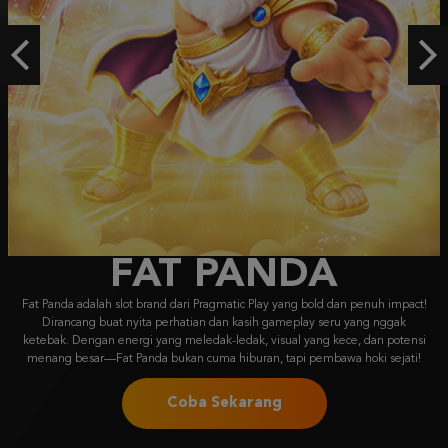
Gates of Olympus Super Scatter
h****4
IDR
3,877,000.00
Previous
Ne
Mahjong Wins 3 – Black Scatter
p****3
IDR
3,825,000.00
FAT PANDA
Fat Panda adalah slot brand dari Pragmatic Play yang bold dan penuh impact!
Dirancang buat nyita perhatian dan kasih gameplay seru yang nggak
ketebak. Dengan energi yang meledak-ledak, visual yang kece, dan potensi
menang besar—Fat Panda bukan cuma hiburan, tapi pembawa hoki sejati!
Coba Sekarang