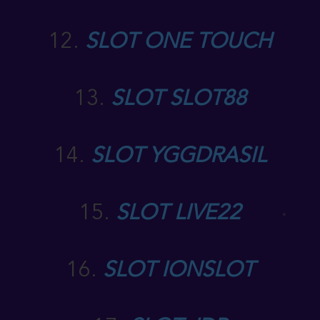
12.
SLOT ONE TOUCH
13.
SLOT SLOT88
14.
SLOT YGGDRASIL
15.
SLOT LIVE22
16.
SLOT IONSLOT