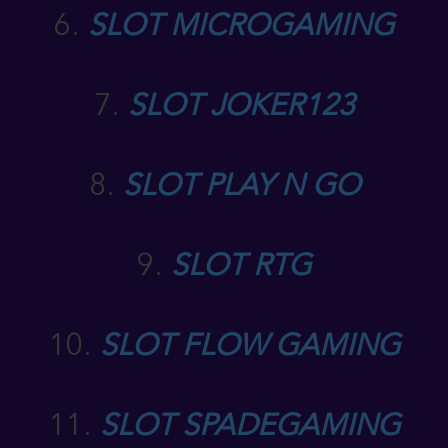
6.
SLOT MICROGAMING
7.
SLOT JOKER123
8.
SLOT PLAY N GO
9.
SLOT RTG
10.
SLOT FLOW GAMING
11.
SLOT SPADEGAMING