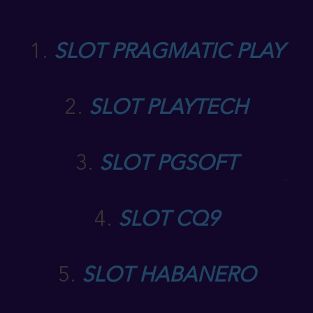
1.
SLOT PRAGMATIC PLAY
2.
SLOT PLAYTECH
3.
SLOT PGSOFT
4.
SLOT CQ9
5.
SLOT HABANERO