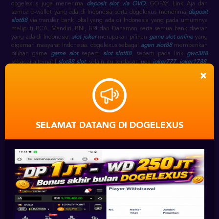
dogelexus juga menerima
deposit slot via OVO
, GOPAY, Link Aja dan
semua e-wallet yang ada di Indonesia serta dogelexus menerima
deposit
slot88
via transfer bank lokal yang ada di Indonesia yang pada umumnya
meliputi BCA, Mandiri, BNI, BRI dan Danamon serta semua bank daerah
yang ada di Indonesia.
slot joker
merupakan pilihan
game slot online
yang
digemari masyarat Indonesia. dogelexus sebagai
agen slot88
memberikan
pilihan game
game slot
seperti
slot slot88
, seperti pada link
gwc388
sebagai alternatif
slot88 slot
, selain itu terdapat juga
joker777
,
joker1788
,
joker8868
,
joker888
,
joker688
,
joker slot
sebagai link alternatif
joker
×
gaming
slot.
slot88 game
sebagai
agen slot88 terpercaya
menyediakan
slot
game joker
.
slot88 online
berjalan selama 24 jam setiap harinya, sehingga
dogelexus slot online
sebagai
agen slot slot88
juga online 24 jam pada
game
slot88 casino
.
DAFTAR SLOT88
⋆
AKUN
SELAMAT DATANG DI DOGELEXUS
SLOT ONLINE JOKER123
SLOT
daftar slot88
di dogelexus
situs online slot
untuk akun
slot88
bisa Anda
lakukan pada menu
daftar slot88 slot
yang ada diatas kanan pada situs
daftar joker gaming
ini.
situs slot88
telah berkerja sama dengan
doge lexus
slot online
menyediakan
game joker
.
daftar akun joker gaming
harus Anda
lengkapi agar
situs slot88
dapat memberikan Anda
userid slot88
disaat
Anda
daftar joker123
di
www joker123
sebagai situs alternatif
login