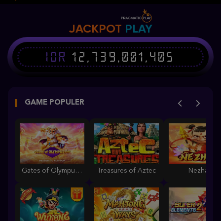
JACKPOT
PLAY
IDR
12,739,001,405
GAME POPULER
Gates of Olympus POP
Treasures of Aztec
Nezha 2