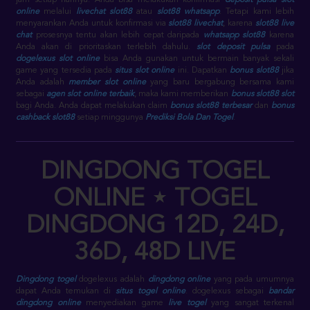
jam setiap harinya. Anda bisa melakukan konfirmasi
deposit pulsa slot
online
melalui
livechat slot88
atau
slot88 whatsapp
. Tetapi kami lebih
menyarankan Anda untuk konfirmasi via
slot88 livechat
, karena
slot88 live
chat
prosesnya tentu akan lebih cepat daripada
whatsapp slot88
karena
Anda akan di prioritaskan terlebih dahulu.
slot deposit pulsa
pada
dogelexus slot online
bisa Anda gunakan untuk bermain banyak sekali
game yang tersedia pada
situs slot online
ini. Dapatkan
bonus slot88
jika
Anda adalah
member slot online
yang baru bergabung bersama kami
sebagai
agen slot online terbaik
, maka kami memberikan
bonus slot88 slot
bagi Anda. Anda dapat melakukan claim
bonus slot88 terbesar
dan
bonus
cashback slot88
setiap minggunya
Prediksi Bola Dan Togel
.
DINGDONG TOGEL
ONLINE ⋆ TOGEL
DINGDONG 12D, 24D,
36D, 48D LIVE
Dingdong togel
dogelexus adalah
dingdong online
yang pada umumnya
dapat Anda temukan di
situs togel online
. dogelexus sebagai
bandar
dingdong online
menyediakan game
live togel
yang sangat terkenal