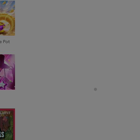
e Pot