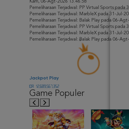
Kam, 06-Agt-2026 13.46.58
Pemeliharaan Terjadwal: PP Virtual Sports pada 
Pemeliharaan Terjadwal: MarbleX pada 31-Jul-20
Pemeliharaan Terjadwal: Balak Play pada 06-Agt-
Pemeliharaan Terjadwal: PP Virtual Sports pada 
Pemeliharaan Terjadwal: MarbleX pada 31-Jul-20
Pemeliharaan Terjadwal: Balak Play pada 06-Agt-
Jackpot
Play
IDR
12,689,567,352
Game Populer