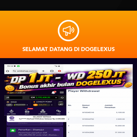
SELAMAT DATANG DI DOGELEXUS
Fat Panda adalah 
impact! Dirancang buat 
ketebak. Dengan energi 
menang besar—Fat Pan