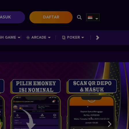
ASUK
DAFTAR
SH GAME
ARCADE
POKER
E-SPORTS