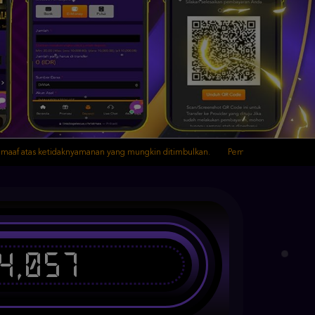
s ketidaknyamanan yang mungkin ditimbulkan.
Pemeliharaan Terjadwal: MarbleX 
24,057