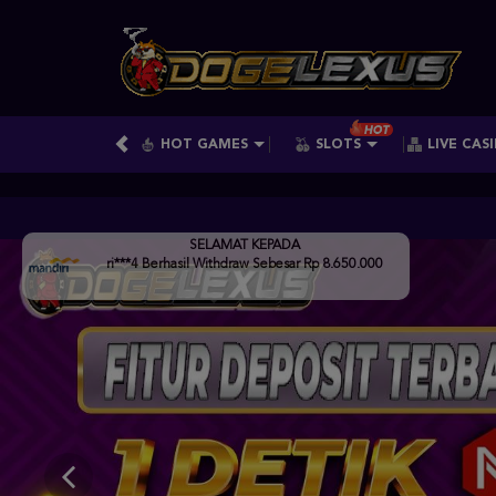
HOT GAMES
SLOTS
LIVE CAS
SELAMAT KEPADA
ri***4 Berhasil Withdraw Sebesar Rp 8.650.000