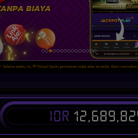
aktu ini, PP Virtual Sports permainan tidak akan tersedia. Kami memohon maaf ata
IDR
12,689,8