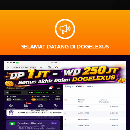
SELAMAT DATANG DI DOGELEXUS
Fat Panda adalah 
impact! Dirancang buat 
ketebak. Dengan energi 
menang besar—Fat Pan