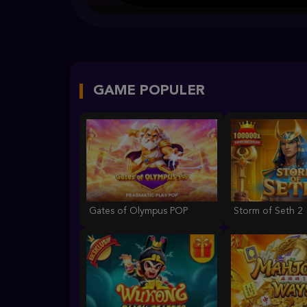
GAME POPULER
Gates of Olympus POP
Storm of Seth 2