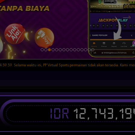
ama waktu ini, PP Virtual Sports permainan tidak akan tersedia. Kami memohon maa
IDR
12,743,1