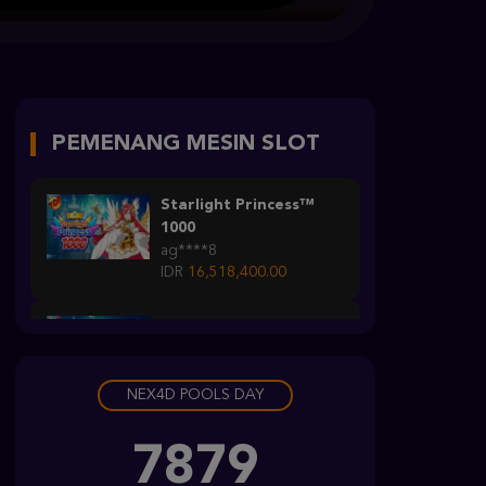
PEMENANG MESIN SLOT
Starlight Princess™
1000
ag****8
IDR
16,518,400.00
Starlight Princess™
own
Way of Ninja
FORTUNE GARUDA 500
1000
ag****8
IDR
9,791,000.00
NEX4D POOLS DAY
Gates of Olympus Super
7879
Scatter