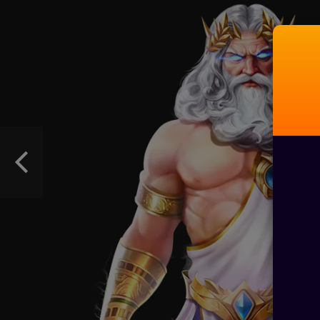
Previous