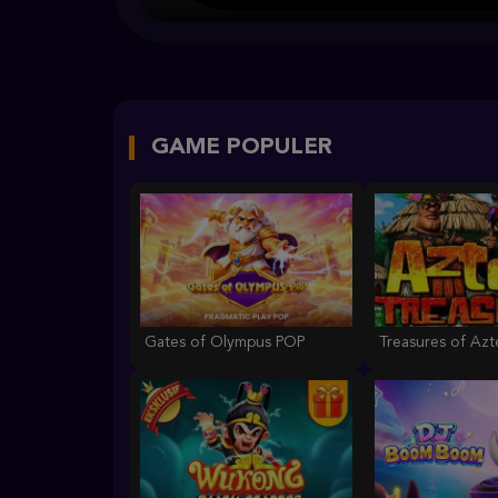
GAME POPULER
Gates of Olympus POP
Treasures of Azt