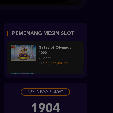
PEMENANG MESIN SLOT
Gates of Olympus
1000
aps****5
IDR
27,792,450.00
Gates of Olympus
Epic Ze Zeus
Koi Gate
1000
aps****5
IDR
14,129,000.00
NEX4D POOLS NIGHT
Gates of Olympus
1904
1000