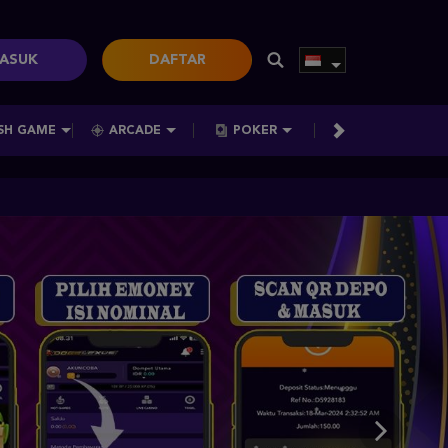
ASUK
DAFTAR
SH GAME
ARCADE
POKER
E-SPORTS