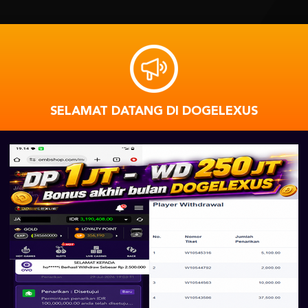
SELAMAT DATANG DI DOGELEXUS
Fat Panda adalah 
impact! Dirancang buat 
ketebak. Dengan energi 
menang besar—Fat Pan