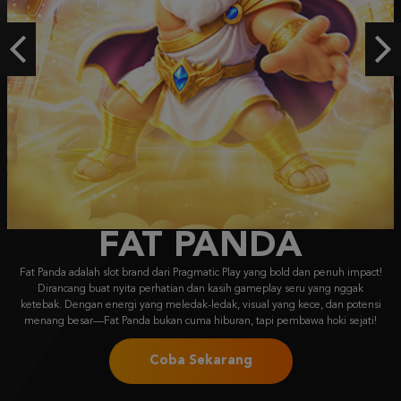
Starlight Princess
vittaas****0
IDR
2,096,400.00
Previous
Ne
Gates of Olympus™
noviand****4
IDR
2,081,600.00
FAT PANDA
Fat Panda adalah slot brand dari Pragmatic Play yang bold dan penuh impact!
Dirancang buat nyita perhatian dan kasih gameplay seru yang nggak
ketebak. Dengan energi yang meledak-ledak, visual yang kece, dan potensi
menang besar—Fat Panda bukan cuma hiburan, tapi pembawa hoki sejati!
Coba Sekarang