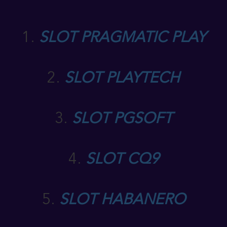
1.
SLOT PRAGMATIC PLAY
2.
SLOT PLAYTECH
3.
SLOT PGSOFT
4.
SLOT CQ9
5.
SLOT HABANERO