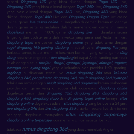
seperti
Dingdong 12D
yang biasa dikenal dengan
Togel 12D
Live,
Dingdong 24D
yang biasa dikenal dengan
Togel 24D
Live,
Dingdong 36D
yang biasa dikenal dengan
Togel 36D
Live,
Dingdong 48D
yang biasa
dikenal dengan
Togel 48D
Live dan
Dingdong Dragon Tiger
live casino
online. game
live casino online
ini sangatlah di gemari karena mudahnya
dalam game serta kemudahan dalam memenangkan game ini karena
dogelexus
menjamin 100% game
dingdong live
ini disiarkan secara
langsung dan update serta dalam waktu yang sama saat Anda mainkan.
dingdong togel
merupakan
dingdong online
yang tidak sama dengan
togel dingdong
hkb gaming
.
dindong
ini adalah versi
dingdong live
yang
berbeda server, tetapi memiliki keseruan bermain yang sama. game
ding
dong
pada situs dogelexus
live dingdong
ini dapat Anda sanding dan tidak
kalah dengan situs
totojitu
,
8togel
,
rgotogel
,
jayatogel
,
afatogel
,
togelcc
,
brotogel
dan
eyang togel
yang dikeluarkan oleh provider HKB gaming.
ingdong
ini disiarkan secara live
result dingdong 24d
atau
keluaran
dingdong 24d
,
pengeluaran dingdong 24d
,
result dingdong 36d jayatogel
tidak akan sama dengan
result dingdong 36d dogelexus
karena perbedaan
provider dari game yang di adopsi oleh dogelexus.
dingdong online
dogelexus terdiri dari
dingdong 12d
,
dingdong 24d
,
dingdong 36d
,
dingdong 48d
,
dingdong sicbo
dan
dingdong togel online
lainnya.
situs
dingdong online
dogelexus adalah
situs dingdong
yang beroperasi 24 jam.
live dingdong 24d
dan
live dingdong 36d
disiarkan secara live dan terkini
situs dingdong terpercaya
sehingga dogelexus merupakan
.
dingdong online terpercaya
juga memiliki ciri-ciri sebagai berikut :
rumus dingdong 36d
tidak ada
yang dapat menebak Angka