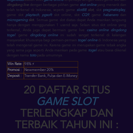
dogelexus
adalah situs
game online
terpercaya dengan fokus game slot dan
dingdong live
dengan berbagai pilihan game
slot online
yang menarik dan
telah terkenal di Indonesia, seperti game
slot88
slot
, slot
pragmaticplay
,
game slot
playtech
,
pgsoft
slot online
, slot
CQ9
, game
habanero
dan
microgaming
slot
. Semua game slot diatas dapat Anda mainkan langsung
hanya dengan menggunakan 1 userid saja.
Selain situs slot online yang
terkenal, Anda juga dapat bermain game live
casino online
dingdong
togel
. game
dingdong online
ini sudah sangat terkenal di kalangan
masyarakat khususnya bagi pemain-pemain
togel online
di Indonesia yang
telah mengenal game ini. Karena game ini merupakan game tebak angka
yang sama juga seperti Anda mainkan pada game
togel
atau biasa dikenal
dengan nama
toto
pada umumnya.
Win Rate :
98% ⚡
Promosi :
Newmember 20%
Deposit :
Transfer Bank, Pulsa dan E-Money
20 DAFTAR SITUS
GAME SLOT
TERLENGKAP DAN
TERBAIK TAHUN INI :