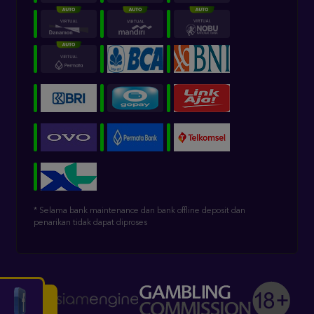
* Selama bank maintenance dan bank offline deposit dan
penarikan tidak dapat diproses