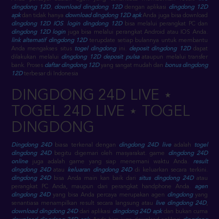
dingdong 12D
,
download dingdong 12D
dengan aplikasi
dingdong 12D
apk
dan tidak hanya
download dingdong 12D apk
Anda juga bisa download
dingdong 12D IOS
.
login dingdong 12D
bisa melalui perangkat PC dan
dingdong 12D login
juga bisa melalui perangkat Android atau IOS Anda.
link alternatif dingdong 12D
terupdate setiap bulannya untuk membantu
Anda mengakses situs
togel dingdong
ini.
deposit dingdong 12D
dapat
dilakukan melalui
dingdong 12D deposit pulsa
ataupun melalui transfer
bank. Proses
daftar dingdong 12D
yang sangat mudah dan
bonus dingdong
12D
terbesar di Indonesia
DINGDONG 24D LIVE ⋆
TOGEL 24D LIVE ⋆ TOGEL
DINGDONG
Dingdong 24D
biasa terkenal dengan
dingdong 24D live
adalah
togel
dingdong 24D
begitu digemari oleh masyarakat. game
dingdong 24D
online
juga adalah game yang siap menemani waktu Anda.
result
dingdong 24D
atau
keluaran dingdong 24D
di keluarkan secara terkini.
dingdong 24D
bisa Anda main kan baik dari
situs dingdong 24D
atau
perangkat PC Anda, maupun dari perangkat handphone Anda.
agen
dingdong 24D
yang bisa Anda percaya merupakan agen
dingdong
yang
senantiasa menampilkan result secara langsung atau
live dingdong 24D
,
download dingdong 24D
dari aplikasi
dingdong 24D apk
dan bukan cuma