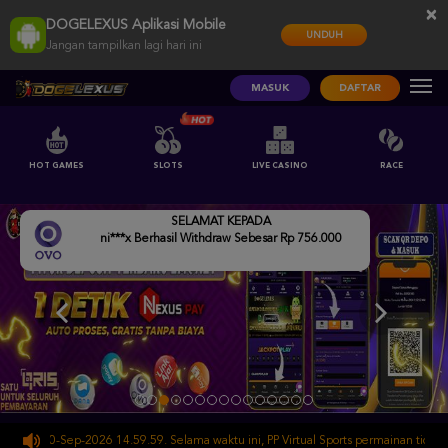
×
DOGELEXUS Aplikasi Mobile
UNDUH
Jangan tampilkan lagi hari ini
MASUK
DAFTAR
HOT GAMES
SLOTS
LIVE CASINO
RACE
SELAMAT KEPADA
ni***x Berhasil Withdraw Sebesar Rp 756.000
 30-Sep-2026 14.59.59. Selama waktu ini, PP Virtual Sports permainan tidak akan 