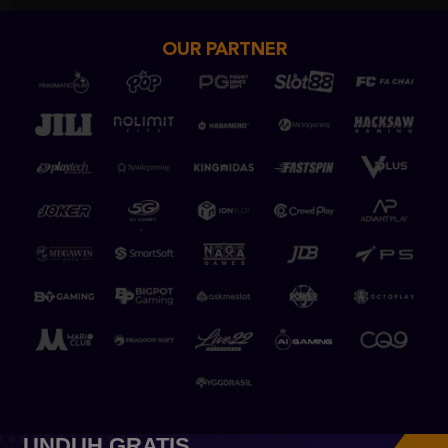
OUR PARTNER
UNDUH GRATIS