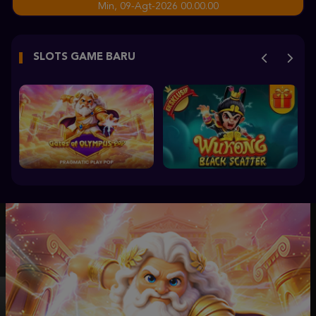
Gates of Olympus Super Scatter
Min, 09-Agt-2026 00.00.00
p****3
IDR
3,504,900.00
SLOTS GAME BARU
Gates of Olympus 1000
vari****8
IDR
2,655,760.00
Starlight Princess™ 1000
co****6
IDR
2,432,250.00
Gates of Olympus 1000
aps****5
IDR
2,126,050.00
Sweet Bonanza 2500
ad****9
IDR
2,103,720.00