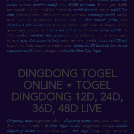
jam setiap harinya. Anda bisa melakukan konfirmasi
deposit pulsa slot
online
melalui
livechat slot88
atau
slot88 whatsapp
. Tetapi kami lebih
menyarankan Anda untuk konfirmasi via
slot88 livechat
, karena
slot88 live
chat
prosesnya tentu akan lebih cepat daripada
whatsapp slot88
karena
Anda akan di prioritaskan terlebih dahulu.
slot deposit pulsa
pada
dogelexus slot online
bisa Anda gunakan untuk bermain banyak sekali
game yang tersedia pada
situs slot online
ini. Dapatkan
bonus slot88
jika
Anda adalah
member slot online
yang baru bergabung bersama kami
sebagai
agen slot online terbaik
, maka kami memberikan
bonus slot88 slot
bagi Anda. Anda dapat melakukan claim
bonus slot88 terbesar
dan
bonus
cashback slot88
setiap minggunya
Prediksi Bola Dan Togel
.
DINGDONG TOGEL
ONLINE ⋆ TOGEL
DINGDONG 12D, 24D,
36D, 48D LIVE
Dingdong togel
dogelexus adalah
dingdong online
yang pada umumnya
dapat Anda temukan di
situs togel online
. dogelexus sebagai
bandar
dingdong online
menyediakan game
live togel
yang sangat terkenal