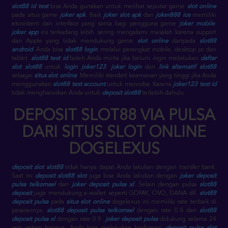
slot88 id test
bisa Anda gunakan untuk melihat seputar game
slot online
pada situs game
joker apk
. Baik
joker slot apk
dan
joker888 ios
memiliki
ekosistem dan interface yang sama bagi pengguna game
joker mobile
.
joker app
ios terkadang lebih sering mengalami masalah karena support
dari Apple yang tidak mendukung game
slot online
daripada
slot88
android
. Anda bisa
slot88 login
melalui perangkat mobile, desktop pc dan
tablet.
slot88 test id
boleh Anda minta jika belum ingin melakukan
daftar
slot slot88
untuk
login joker123
.
joker login
dari
link alternatif slot88
sebagai
situs slot online
. Memiliki standart keamanan yang tinggi jika Anda
menggunakan
slot88 test account
untuk mencoba. Karena
joker123 test id
tidak mengharuskan Anda untuk
deposit slot88
terlebih dahulu.
DEPOSIT SLOT88 VIA PULSA
DARI SITUS SLOT ONLINE
DOGELEXUS
deposit slot slot88
tidak hanya dapat Anda lakukan dengan transfer bank.
Saat ini
deposit slot88 slot
juga bisa Anda lakukan dengan
joker deposit
pulsa telkomsel
dan
joker deposit pulsa xl
. Selain dengan pulsa
slot88
deposit
juga mendukung e-wallet seperti GOPAY, OVO, DANA dll.
slot88
deposit pulsa
pada
situs slot online
dogelexus ini memiliki rate terbaik di
pasarannya.
slot88 deposit pulsa telkomsel
dengan rate 0.8 dan
slot88
deposit pulsa xl
dengan rate 0.9.
joker deposit pulsa
didukung selama 24