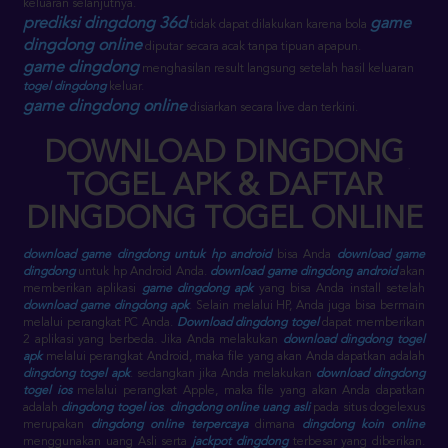
keluaran selanjutnya.
prediksi dingdong 36d
game
tidak dapat dilakukan karena bola
dingdong online
diputar secara acak tanpa tipuan apapun.
game dingdong
menghasilan result langsung setelah hasil keluaran
togel dingdong
keluar.
game dingdong online
disiarkan secara live dan terkini.
DOWNLOAD DINGDONG
TOGEL APK & DAFTAR
DINGDONG TOGEL ONLINE
download game dingdong untuk hp android
bisa Anda
download game
dingdong
untuk hp Android Anda.
download game dingdong android
akan
memberikan aplikasi
game dingdong apk
yang bisa Anda install setelah
download game dingdong apk
. Selain melalui HP, Anda juga bisa bermain
melalui perangkat PC Anda.
Download dingdong togel
dapat memberikan
2 aplikasi yang berbeda. Jika Anda melakukan
download dingdong togel
apk
melalui perangkat Android, maka file yang akan Anda dapatkan adalah
dingdong togel apk
. sedangkan jika Anda melakukan
download dingdong
togel ios
melalui perangkat Apple, maka file yang akan Anda dapatkan
adalah
dingdong togel ios
.
dingdong online uang asli
pada situs dogelexus
merupakan
dingdong online terpercaya
dimana
dingdong koin online
menggunakan uang Asli serta
jackpot dingdong
terbesar yang diberikan.