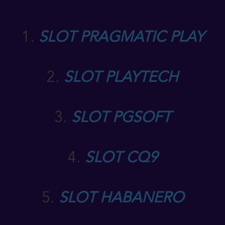
1.
SLOT PRAGMATIC PLAY
2.
SLOT PLAYTECH
3.
SLOT PGSOFT
4.
SLOT CQ9
5.
SLOT HABANERO