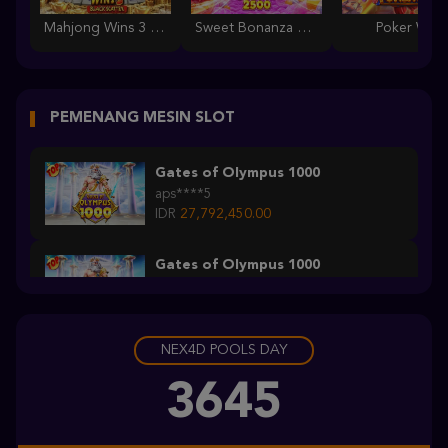
Mahjong Wins 3 – Black Scatter
Sweet Bonanza 2500
Poker Win
PEMENANG MESIN SLOT
Gates of Olympus 1000
aps****5
IDR
27,792,450.00
Gates of Olympus 1000
aps****5
IDR
14,129,000.00
NEX4D POOLS DAY
Gates of Olympus 1000
aps****5
3645
IDR
6,904,000.00