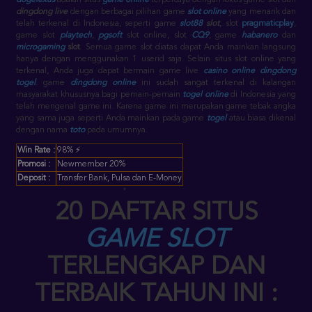
dogelexus
adalah situs
game online
terpercaya dengan fokus game slot dan
dingdong live
dengan berbagai pilihan game
slot online
yang menarik dan
telah terkenal di Indonesia, seperti game
slot88
slot
, slot
pragmaticplay
,
game slot
playtech
,
pgsoft
slot online
, slot
CQ9
, game
habanero
dan
microgaming
slot
. Semua game slot diatas dapat Anda mainkan langsung
hanya dengan menggunakan 1 userid saja.
Selain situs slot online yang
terkenal, Anda juga dapat bermain game live
casino online
dingdong
togel
. game
dingdong online
ini sudah sangat terkenal di kalangan
masyarakat khususnya bagi pemain-pemain
togel online
di Indonesia yang
telah mengenal game ini. Karena game ini merupakan game tebak angka
yang sama juga seperti Anda mainkan pada game
togel
atau biasa dikenal
dengan nama
toto
pada umumnya.
Win Rate :
98% ⚡
Promosi :
Newmember 20%
Deposit :
Transfer Bank, Pulsa dan E-Money
20 DAFTAR SITUS
GAME SLOT
TERLENGKAP DAN
TERBAIK TAHUN INI :