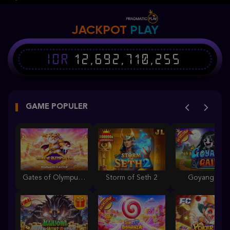
JACKPOT
PLAY
IDR
12,692,710,255
GAME POPULER
Gates of Olympus POP
Storm of Seth 2
Goyang Gai