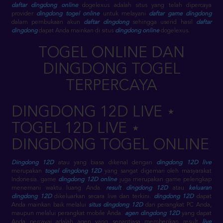
daftar dingdong online
dogelexus adalah situs yang telah dipercaya
provider
dingdong togel online
untuk melayani
daftar game dingdong
dalam pembukaan akun
daftar dingdong
sehingga userid hasil
daftar
dingdong
dapat Anda mainkan di situs
dingdong online
dogelexus.
TOGEL ONLINE DAN
DINGDONG TOGEL
TERPERCAYA
DINGDONG 12D LIVE ⋆
TOGEL 12D LIVE ⋆
DINGDONG TOGEL ONLINE
Dingdong 12D
atau yang biasa dikenal dengan
dingdong 12D live
merupakan
togel dingdong 12D
yang sangat digemari oleh masyarakat
Indonesia. game
dingdong 12D online
juga merupakan game pelengkap
menemani waktu luang Anda.
result dingdong 12D
atau
keluaran
dingdong 12D
dikeluarkan secara live dan terkini.
dingdong 12D
dapat
Anda mainkan baik melalui
situs dingdong 12D
dari perangkat PC Anda,
maupun melalui perangkat mobile Anda.
agen dingdong 12D
yang dapat
Anda percayai adalah agen yang senantiasa memberikan result
live