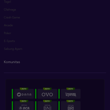
Togel
Olahraga
Crash Game
Arcade
Poker
E-Sports
Sabung Ayam
Komunitas