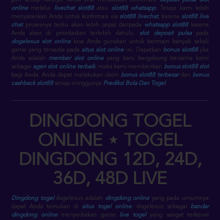
jam setiap harinya. Anda bisa melakukan konfirmasi
deposit pulsa slot
online
melalui
livechat slot88
atau
slot88 whatsapp
. Tetapi kami lebih
menyarankan Anda untuk konfirmasi via
slot88 livechat
, karena
slot88 live
chat
prosesnya tentu akan lebih cepat daripada
whatsapp slot88
karena
Anda akan di prioritaskan terlebih dahulu.
slot deposit pulsa
pada
dogelexus slot online
bisa Anda gunakan untuk bermain banyak sekali
game yang tersedia pada
situs slot online
ini. Dapatkan
bonus slot88
jika
Anda adalah
member slot online
yang baru bergabung bersama kami
sebagai
agen slot online terbaik
, maka kami memberikan
bonus slot88 slot
bagi Anda. Anda dapat melakukan claim
bonus slot88 terbesar
dan
bonus
cashback slot88
setiap minggunya
Prediksi Bola Dan Togel
.
DINGDONG TOGEL
ONLINE ⋆ TOGEL
DINGDONG 12D, 24D,
36D, 48D LIVE
Dingdong togel
dogelexus adalah
dingdong online
yang pada umumnya
dapat Anda temukan di
situs togel online
. dogelexus sebagai
bandar
dingdong online
menyediakan game
live togel
yang sangat terkenal