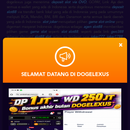
dogelexus juga menerima
deposit slot via OVO
, GOPAY, Link Aja dan
semua e-wallet yang ada di Indonesia serta dogelexus menerima
deposit
slot88
via transfer bank lokal yang ada di Indonesia yang pada umumnya
meliputi BCA, Mandiri, BNI, BRI dan Danamon serta semua bank daerah
yang ada di Indonesia.
slot joker
merupakan pilihan
game slot online
yang
digemari masyarat Indonesia. dogelexus sebagai
agen slot88
memberikan
pilihan game
game slot
seperti
slot slot88
, seperti pada link
gwc388
sebagai alternatif
slot88 slot
, selain itu terdapat juga
joker777
,
joker1788
,
joker8868
,
joker888
,
joker688
,
joker slot
sebagai link alternatif
joker
×
gaming
slot.
slot88 game
sebagai
agen slot88 terpercaya
menyediakan
slot
game joker
.
slot88 online
berjalan selama 24 jam setiap harinya, sehingga
dogelexus slot online
sebagai
agen slot slot88
juga online 24 jam pada
game
slot88 casino
.
DAFTAR SLOT88
⋆
AKUN
SELAMAT DATANG DI DOGELEXUS
SLOT ONLINE JOKER123
SLOT
daftar slot88
di dogelexus
situs online slot
untuk akun
slot88
bisa Anda
lakukan pada menu
daftar slot88 slot
yang ada diatas kanan pada situs
daftar joker gaming
ini.
situs slot88
telah berkerja sama dengan
doge lexus
slot online
menyediakan
game joker
.
daftar akun joker gaming
harus Anda
lengkapi agar
situs slot88
dapat memberikan Anda
userid slot88
disaat
Anda
daftar joker123
di
www joker123
sebagai situs alternatif
login