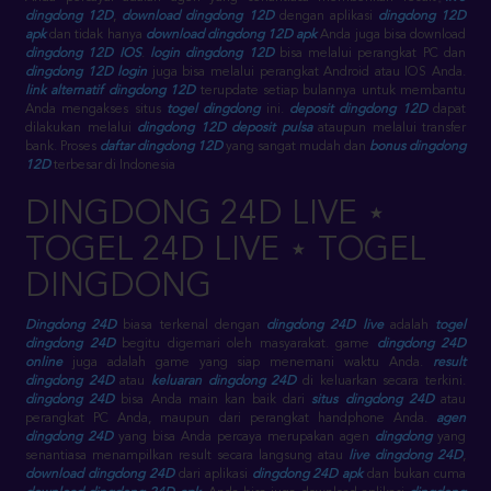
dingdong 12D
,
download dingdong 12D
dengan aplikasi
dingdong 12D
apk
dan tidak hanya
download dingdong 12D apk
Anda juga bisa download
dingdong 12D IOS
.
login dingdong 12D
bisa melalui perangkat PC dan
dingdong 12D login
juga bisa melalui perangkat Android atau IOS Anda.
link alternatif dingdong 12D
terupdate setiap bulannya untuk membantu
Anda mengakses situs
togel dingdong
ini.
deposit dingdong 12D
dapat
dilakukan melalui
dingdong 12D deposit pulsa
ataupun melalui transfer
bank. Proses
daftar dingdong 12D
yang sangat mudah dan
bonus dingdong
12D
terbesar di Indonesia
DINGDONG 24D LIVE ⋆
TOGEL 24D LIVE ⋆ TOGEL
DINGDONG
Dingdong 24D
biasa terkenal dengan
dingdong 24D live
adalah
togel
dingdong 24D
begitu digemari oleh masyarakat. game
dingdong 24D
online
juga adalah game yang siap menemani waktu Anda.
result
dingdong 24D
atau
keluaran dingdong 24D
di keluarkan secara terkini.
dingdong 24D
bisa Anda main kan baik dari
situs dingdong 24D
atau
perangkat PC Anda, maupun dari perangkat handphone Anda.
agen
dingdong 24D
yang bisa Anda percaya merupakan agen
dingdong
yang
senantiasa menampilkan result secara langsung atau
live dingdong 24D
,
download dingdong 24D
dari aplikasi
dingdong 24D apk
dan bukan cuma