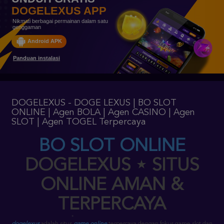
DOGELEXUS APP
Nikmati berbagai permainan dalam satu
genggaman
Android APK
Panduan instalasi
DOGELEXUS - DOGE LEXUS | BO SLOT
ONLINE | Agen BOLA | Agen CASINO | Agen
SLOT | Agen TOGEL Terpercaya
BO SLOT ONLINE
DOGELEXUS
⋆
SITUS
ONLINE AMAN &
TERPERCAYA