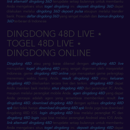
link alternatif dingdong 36D
terupdate setiap bulannya untuk membantu
Anda mengakses situs
togel dingdong
ini.
deposit dingdong 36D
dapat
dilakukan melalui
dingdong 36D deposit pulsa
ataupun melalui transfer
bank. Proses
daftar dingdong 36D
yang sangat mudah dan
bonus dingdong
36D
terbesar di Indonesia
DINGDONG 48D LIVE ⋆
TOGEL 48D LIVE ⋆
DINGDONG ONLINE
Dingdong 48D
atau yang biasa dikenal dengan
dingdong 48D live
merupakan
togel dingdong 48D
yang sangat digemari oleh masyarakat
Indonesia. game
dingdong 48D online
juga merupakan game pelengkap
menemani waktu luang Anda.
result dingdong 48D
atau
keluaran
dingdong 48D
dikeluarkan secara live dan terkini.
dingdong 48D
dapat
Anda mainkan baik melalui
situs dingdong 48D
dari perangkat PC Anda,
maupun melalui perangkat mobile Anda.
agen dingdong 48D
yang dapat
Anda percayai adalah agen yang senantiasa memberikan result
live
dingdong 48D
,
download dingdong 48D
dengan aplikasi
dingdong 48D
apk
dan tidak hanya
download dingdong 48D apk
Anda juga bisa download
dingdong 48D IOS.
login dingdong 48D
bisa melalui perangkat PC dan
dingdong 48D login
juga bisa melalui perangkat Android atau IOS Anda.
link alternatif dingdong 48D
terupdate setiap bulannya untuk membantu
Anda mengakses situs
togel dingdong
ini.
deposit dingdong 48D
dapat