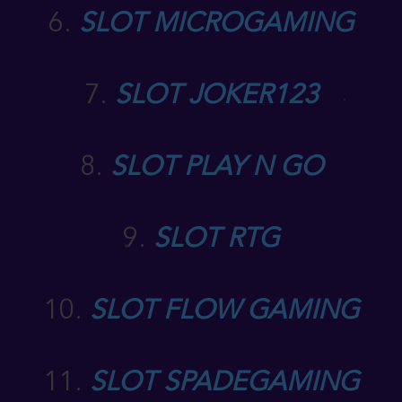
6.
SLOT MICROGAMING
7.
SLOT JOKER123
8.
SLOT PLAY N GO
9.
SLOT RTG
10.
SLOT FLOW GAMING
11.
SLOT SPADEGAMING