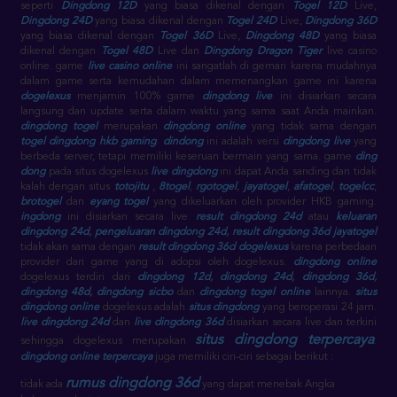
seperti
Dingdong 12D
yang biasa dikenal dengan
Togel 12D
Live,
Dingdong 24D
yang biasa dikenal dengan
Togel 24D
Live,
Dingdong 36D
yang biasa dikenal dengan
Togel 36D
Live,
Dingdong 48D
yang biasa
dikenal dengan
Togel 48D
Live dan
Dingdong Dragon Tiger
live casino
online. game
live casino online
ini sangatlah di gemari karena mudahnya
dalam game serta kemudahan dalam memenangkan game ini karena
dogelexus
menjamin 100% game
dingdong live
ini disiarkan secara
langsung dan update serta dalam waktu yang sama saat Anda mainkan.
dingdong togel
merupakan
dingdong online
yang tidak sama dengan
togel dingdong
hkb gaming
.
dindong
ini adalah versi
dingdong live
yang
berbeda server, tetapi memiliki keseruan bermain yang sama. game
ding
dong
pada situs dogelexus
live dingdong
ini dapat Anda sanding dan tidak
kalah dengan situs
totojitu
,
8togel
,
rgotogel
,
jayatogel
,
afatogel
,
togelcc
,
brotogel
dan
eyang togel
yang dikeluarkan oleh provider HKB gaming.
ingdong
ini disiarkan secara live
result dingdong 24d
atau
keluaran
dingdong 24d
,
pengeluaran dingdong 24d
,
result dingdong 36d jayatogel
tidak akan sama dengan
result dingdong 36d dogelexus
karena perbedaan
provider dari game yang di adopsi oleh dogelexus.
dingdong online
dogelexus terdiri dari
dingdong 12d
,
dingdong 24d
,
dingdong 36d
,
dingdong 48d
,
dingdong sicbo
dan
dingdong togel online
lainnya.
situs
dingdong online
dogelexus adalah
situs dingdong
yang beroperasi 24 jam.
live dingdong 24d
dan
live dingdong 36d
disiarkan secara live dan terkini
situs dingdong terpercaya
sehingga dogelexus merupakan
.
dingdong online terpercaya
juga memiliki ciri-ciri sebagai berikut :
rumus dingdong 36d
tidak ada
yang dapat menebak Angka