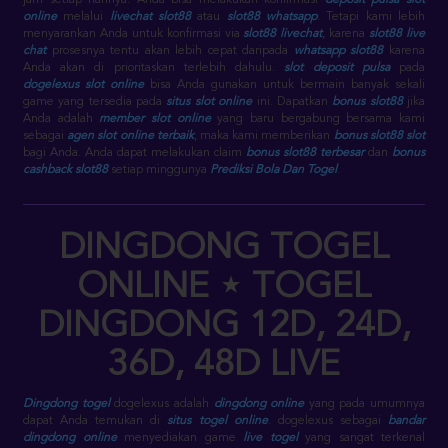
jam setiap harinya. Anda bisa melakukan konfirmasi
deposit pulsa slot
online
melalui
livechat slot88
atau
slot88 whatsapp
. Tetapi kami lebih
menyarankan Anda untuk konfirmasi via
slot88 livechat
, karena
slot88 live
chat
prosesnya tentu akan lebih cepat daripada
whatsapp slot88
karena
Anda akan di prioritaskan terlebih dahulu.
slot deposit pulsa
pada
dogelexus slot online
bisa Anda gunakan untuk bermain banyak sekali
game yang tersedia pada
situs slot online
ini. Dapatkan
bonus slot88
jika
Anda adalah
member slot online
yang baru bergabung bersama kami
sebagai
agen slot online terbaik
, maka kami memberikan
bonus slot88 slot
bagi Anda. Anda dapat melakukan claim
bonus slot88 terbesar
dan
bonus
cashback slot88
setiap minggunya
Prediksi Bola Dan Togel
.
DINGDONG TOGEL
ONLINE ⋆ TOGEL
DINGDONG 12D, 24D,
36D, 48D LIVE
Dingdong togel
dogelexus adalah
dingdong online
yang pada umumnya
dapat Anda temukan di
situs togel online
. dogelexus sebagai
bandar
dingdong online
menyediakan game
live togel
yang sangat terkenal