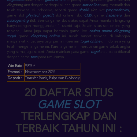
dogelexus
adalah situs
game online
terpercaya dengan fokus game slot dan
dingdong live
dengan berbagai pilihan game
slot online
yang menarik dan
telah terkenal di Indonesia, seperti game
slot88
slot
, slot
pragmaticplay
,
game slot
playtech
,
pgsoft
slot online
, slot
CQ9
, game
habanero
dan
microgaming
slot
. Semua game slot diatas dapat Anda mainkan langsung
hanya dengan menggunakan 1 userid saja.
Selain situs slot online yang
terkenal, Anda juga dapat bermain game live
casino online
dingdong
togel
. game
dingdong online
ini sudah sangat terkenal di kalangan
masyarakat khususnya bagi pemain-pemain
togel online
di Indonesia yang
telah mengenal game ini. Karena game ini merupakan game tebak angka
yang sama juga seperti Anda mainkan pada game
togel
atau biasa dikenal
dengan nama
toto
pada umumnya.
Win Rate :
98% ⚡
Promosi :
Newmember 20%
Deposit :
Transfer Bank, Pulsa dan E-Money
20 DAFTAR SITUS
GAME SLOT
TERLENGKAP DAN
TERBAIK TAHUN INI :