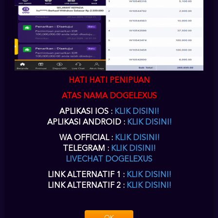
joker123
.
slot88 daftar
akun slot online
dengan proses yang cepat dapat
Anda terima sesaat setelah
daftar joker777
selesai Anda isikan datanya
dengan lengkap.
slot88 daftar
hanya membutuhkan waktu beberapa menit
untuk pengisian form
daftar joker888
disitus
joker 123
atau
slot88
sebagai
joker game
terpercaya.
slot88 online
,
joker888
,
joker123
,
jokergaming
,
joker1788
,
joker8868
,
joker777
,
joker688
sebagai alternatif
joker slot
pada
situs dogelexus
joker gaming
.
DOWNLOAD SLOT88 APK
HATI HATI PENIPUAN
SLOT SLOT88 LOGIN VERSI
ATAS NAMA DOGELEXUS
TERBARU
APLIKASI IOS :
KLIK DISINI!
APLIKASI ANDROID :
KLIK DISINI!
joker download
Setelah Anda melakukan
pendaftaran akun slot88
di
dogelexus, maka selanjutnya Anda dapat melakukan
download slot88
apk,
WA OFFICIAL :
KLIK DISINI!
aplikasi
slot88 apk
android dogelexus ini mendukung Anda dalam bermain
TELEGRAM :
KLIK DISINI!
melalui perangkat mobile smartphone Anda. Baik melalui PC atau mobile
LIVECHAT DOGELEXUS
dimana saja dan kapan saja dapat Anda mainkan semua game yang ada di
slot dogelexus ini.
slot88 download
dapat Anda
download aplikasi joker
LINK ALTERNATIF 1 :
KLIK DISINI!
123
melalui Android dan IOS.
slot88 download apk
bisa langsung diinstal
setelah Anda
download aplikasi slot88
nya.
download joker 123
lebih baik
LINK ALTERNATIF 2 :
KLIK DISINI!
segera Anda download setelah
daftar akun slot88
sehingga lebih
memudahkan Anda untuk
login slot88
.
download slot88
ini terletak pada
menu daftar
slot88 apk download
yang ada pada kanan menu utama pada
situs
dogelexus slot online
ini.
slot88 android download
untuk perangkat