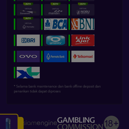
* Selama bank maintenance dan bank offline deposit dan
penarikan tidak dapat diproses