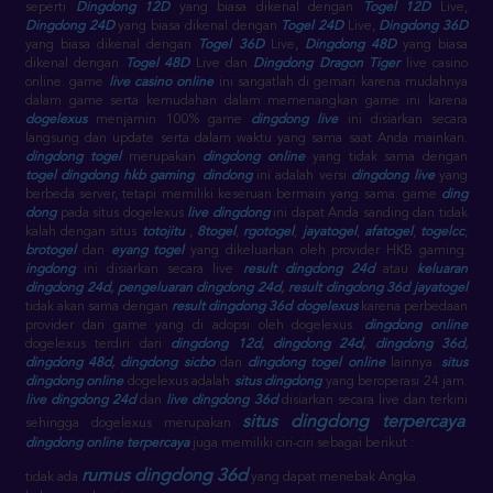
seperti
Dingdong 12D
yang biasa dikenal dengan
Togel 12D
Live,
Dingdong 24D
yang biasa dikenal dengan
Togel 24D
Live,
Dingdong 36D
yang biasa dikenal dengan
Togel 36D
Live,
Dingdong 48D
yang biasa
dikenal dengan
Togel 48D
Live dan
Dingdong Dragon Tiger
live casino
online. game
live casino online
ini sangatlah di gemari karena mudahnya
dalam game serta kemudahan dalam memenangkan game ini karena
dogelexus
menjamin 100% game
dingdong live
ini disiarkan secara
langsung dan update serta dalam waktu yang sama saat Anda mainkan.
dingdong togel
merupakan
dingdong online
yang tidak sama dengan
togel dingdong
hkb gaming
.
dindong
ini adalah versi
dingdong live
yang
berbeda server, tetapi memiliki keseruan bermain yang sama. game
ding
dong
pada situs dogelexus
live dingdong
ini dapat Anda sanding dan tidak
kalah dengan situs
totojitu
,
8togel
,
rgotogel
,
jayatogel
,
afatogel
,
togelcc
,
brotogel
dan
eyang togel
yang dikeluarkan oleh provider HKB gaming.
ingdong
ini disiarkan secara live
result dingdong 24d
atau
keluaran
dingdong 24d
,
pengeluaran dingdong 24d
,
result dingdong 36d jayatogel
tidak akan sama dengan
result dingdong 36d dogelexus
karena perbedaan
provider dari game yang di adopsi oleh dogelexus.
dingdong online
dogelexus terdiri dari
dingdong 12d
,
dingdong 24d
,
dingdong 36d
,
dingdong 48d
,
dingdong sicbo
dan
dingdong togel online
lainnya.
situs
dingdong online
dogelexus adalah
situs dingdong
yang beroperasi 24 jam.
live dingdong 24d
dan
live dingdong 36d
disiarkan secara live dan terkini
situs dingdong terpercaya
sehingga dogelexus merupakan
.
dingdong online terpercaya
juga memiliki ciri-ciri sebagai berikut :
rumus dingdong 36d
tidak ada
yang dapat menebak Angka