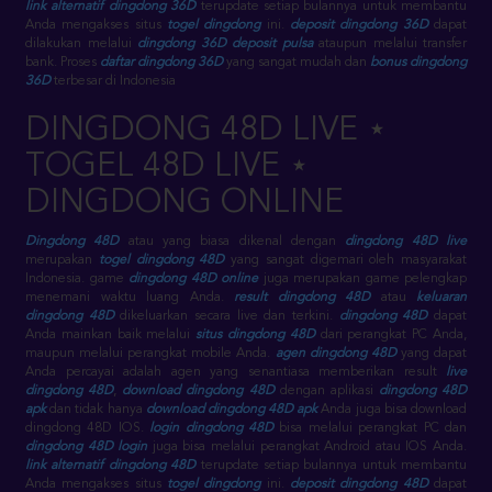
link alternatif dingdong 36D
terupdate setiap bulannya untuk membantu
Anda mengakses situs
togel dingdong
ini.
deposit dingdong 36D
dapat
dilakukan melalui
dingdong 36D deposit pulsa
ataupun melalui transfer
bank. Proses
daftar dingdong 36D
yang sangat mudah dan
bonus dingdong
36D
terbesar di Indonesia
DINGDONG 48D LIVE ⋆
TOGEL 48D LIVE ⋆
DINGDONG ONLINE
Dingdong 48D
atau yang biasa dikenal dengan
dingdong 48D live
merupakan
togel dingdong 48D
yang sangat digemari oleh masyarakat
Indonesia. game
dingdong 48D online
juga merupakan game pelengkap
menemani waktu luang Anda.
result dingdong 48D
atau
keluaran
dingdong 48D
dikeluarkan secara live dan terkini.
dingdong 48D
dapat
Anda mainkan baik melalui
situs dingdong 48D
dari perangkat PC Anda,
maupun melalui perangkat mobile Anda.
agen dingdong 48D
yang dapat
Anda percayai adalah agen yang senantiasa memberikan result
live
dingdong 48D
,
download dingdong 48D
dengan aplikasi
dingdong 48D
apk
dan tidak hanya
download dingdong 48D apk
Anda juga bisa download
dingdong 48D IOS.
login dingdong 48D
bisa melalui perangkat PC dan
dingdong 48D login
juga bisa melalui perangkat Android atau IOS Anda.
link alternatif dingdong 48D
terupdate setiap bulannya untuk membantu
Anda mengakses situs
togel dingdong
ini.
deposit dingdong 48D
dapat