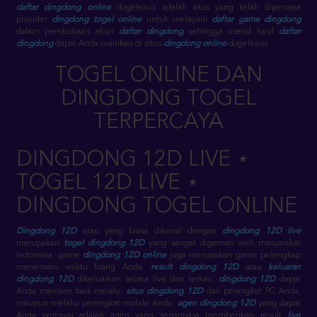
daftar dingdong online
dogelexus adalah situs yang telah dipercaya
provider
dingdong togel online
untuk melayani
daftar game dingdong
dalam pembukaan akun
daftar dingdong
sehingga userid hasil
daftar
dingdong
dapat Anda mainkan di situs
dingdong online
dogelexus.
TOGEL ONLINE DAN
DINGDONG TOGEL
TERPERCAYA
DINGDONG 12D LIVE ⋆
TOGEL 12D LIVE ⋆
DINGDONG TOGEL ONLINE
Dingdong 12D
atau yang biasa dikenal dengan
dingdong 12D live
merupakan
togel dingdong 12D
yang sangat digemari oleh masyarakat
Indonesia. game
dingdong 12D online
juga merupakan game pelengkap
menemani waktu luang Anda.
result dingdong 12D
atau
keluaran
dingdong 12D
dikeluarkan secara live dan terkini.
dingdong 12D
dapat
Anda mainkan baik melalui
situs dingdong 12D
dari perangkat PC Anda,
maupun melalui perangkat mobile Anda.
agen dingdong 12D
yang dapat
Anda percayai adalah agen yang senantiasa memberikan result
live