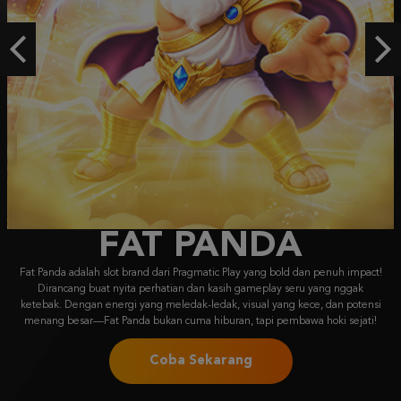
Sweet Bonanza 1000
rez****2
IDR
4,800,000.00
Previous
Ne
Sugar Rush 1000
ag****8
IDR
4,599,600.00
FAT PANDA
Fat Panda adalah slot brand dari Pragmatic Play yang bold dan penuh impact!
Dirancang buat nyita perhatian dan kasih gameplay seru yang nggak
ketebak. Dengan energi yang meledak-ledak, visual yang kece, dan potensi
menang besar—Fat Panda bukan cuma hiburan, tapi pembawa hoki sejati!
Coba Sekarang