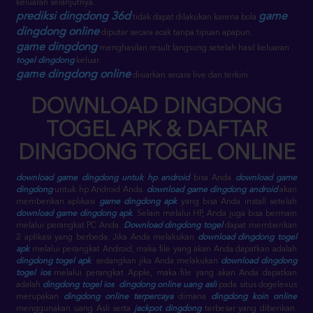
keluaran selanjutnya.
prediksi dingdong 36d
game
tidak dapat dilakukan karena bola
dingdong online
diputar secara acak tanpa tipuan apapun.
game dingdong
menghasilan result langsung setelah hasil keluaran
togel dingdong
keluar.
game dingdong online
disiarkan secara live dan terkini.
DOWNLOAD DINGDONG
TOGEL APK & DAFTAR
DINGDONG TOGEL ONLINE
download game dingdong untuk hp android
bisa Anda
download game
dingdong
untuk hp Android Anda.
download game dingdong android
akan
memberikan aplikasi
game dingdong apk
yang bisa Anda install setelah
download game dingdong apk
. Selain melalui HP, Anda juga bisa bermain
melalui perangkat PC Anda.
Download dingdong togel
dapat memberikan
2 aplikasi yang berbeda. Jika Anda melakukan
download dingdong togel
apk
melalui perangkat Android, maka file yang akan Anda dapatkan adalah
dingdong togel apk
. sedangkan jika Anda melakukan
download dingdong
togel ios
melalui perangkat Apple, maka file yang akan Anda dapatkan
adalah
dingdong togel ios
.
dingdong online uang asli
pada situs dogelexus
merupakan
dingdong online terpercaya
dimana
dingdong koin online
menggunakan uang Asli serta
jackpot dingdong
terbesar yang diberikan.