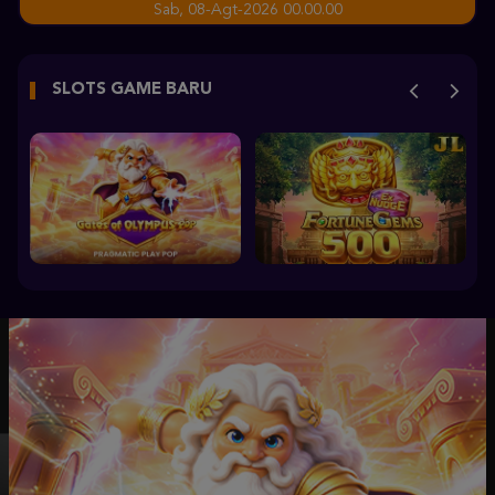
Sugar Rush 1000
Sab, 08-Agt-2026 00.00.00
ag****8
IDR
12,998,000.00
SLOTS GAME BARU
Gates of Olympus Super Scatter
h****4
IDR
11,362,800.00
Sugar Rush 1000
ag****8
IDR
10,299,200.00
Sugar Rush 1000
ag****8
IDR
6,882,000.00
Sugar Rush 1000
ag****8
IDR
4,886,400.00