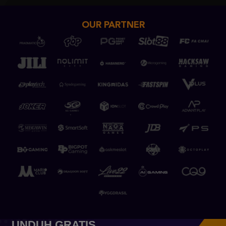
OUR PARTNER
UNDUH GRATIS