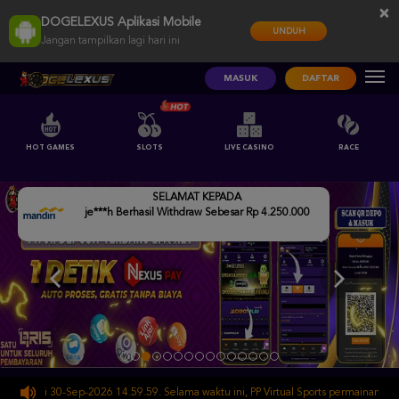
×
DOGELEXUS Aplikasi Mobile
UNDUH
Jangan tampilkan lagi hari ini
MASUK
DAFTAR
HOT GAMES
SLOTS
LIVE CASINO
RACE
SELAMAT KEPADA
je***h Berhasil Withdraw Sebesar Rp 4.250.000
ai 30-Sep-2026 14.59.59. Selama waktu ini, PP Virtual Sports permainan tidak aka