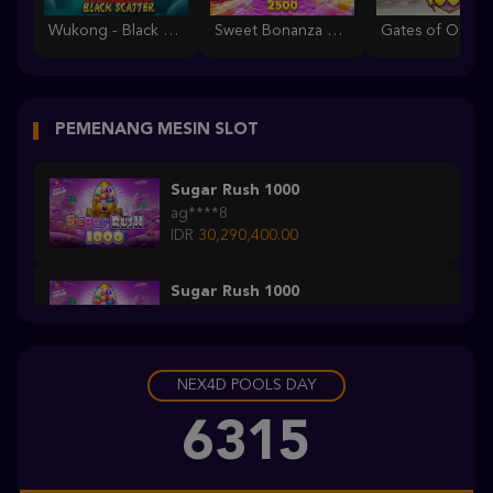
Wukong - Black Scatter
Sweet Bonanza 2500
PEMENANG MESIN SLOT
Sugar Rush 1000
ag****8
IDR
30,290,400.00
Sugar Rush 1000
ag****8
IDR
17,376,800.00
NEX4D POOLS DAY
Sugar Rush 1000
ag****8
6315
IDR
13,082,000.00