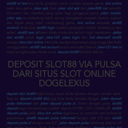
slot88 id test
bisa Anda gunakan untuk melihat seputar game
slot online
pada situs game
joker apk
. Baik
joker slot apk
dan
joker888 ios
memiliki
ekosistem dan interface yang sama bagi pengguna game
joker mobile
.
joker app
ios terkadang lebih sering mengalami masalah karena support
dari Apple yang tidak mendukung game
slot online
daripada
slot88
android
. Anda bisa
slot88 login
melalui perangkat mobile, desktop pc dan
tablet.
slot88 test id
boleh Anda minta jika belum ingin melakukan
daftar
slot slot88
untuk
login joker123
.
joker login
dari
link alternatif slot88
sebagai
situs slot online
. Memiliki standart keamanan yang tinggi jika Anda
menggunakan
slot88 test account
untuk mencoba. Karena
joker123 test id
tidak mengharuskan Anda untuk
deposit slot88
terlebih dahulu.
DEPOSIT SLOT88 VIA PULSA
DARI SITUS SLOT ONLINE
DOGELEXUS
deposit slot slot88
tidak hanya dapat Anda lakukan dengan transfer bank.
Saat ini
deposit slot88 slot
juga bisa Anda lakukan dengan
joker deposit
pulsa telkomsel
dan
joker deposit pulsa xl
. Selain dengan pulsa
slot88
deposit
juga mendukung e-wallet seperti GOPAY, OVO, DANA dll.
slot88
deposit pulsa
pada
situs slot online
dogelexus ini memiliki rate terbaik di
pasarannya.
slot88 deposit pulsa telkomsel
dengan rate 0.8 dan
slot88
deposit pulsa xl
dengan rate 0.9.
joker deposit pulsa
didukung selama 24