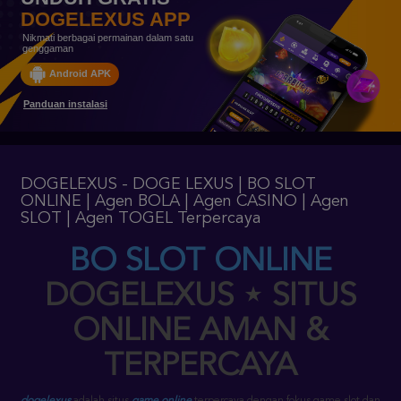
DOGELEXUS APP
Nikmati berbagai permainan dalam satu
genggaman
Android APK
Panduan instalasi
DOGELEXUS - DOGE LEXUS | BO SLOT
ONLINE | Agen BOLA | Agen CASINO | Agen
SLOT | Agen TOGEL Terpercaya
BO SLOT ONLINE
DOGELEXUS
⋆
SITUS
ONLINE AMAN &
TERPERCAYA