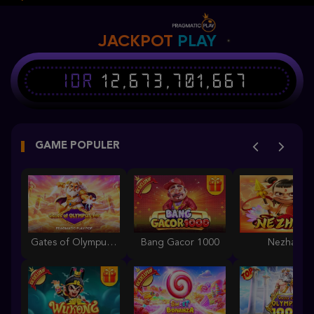
JACKPOT
PLAY
IDR
12,673,701,667
GAME POPULER
Gates of Olympus POP
Bang Gacor 1000
Nezha 2