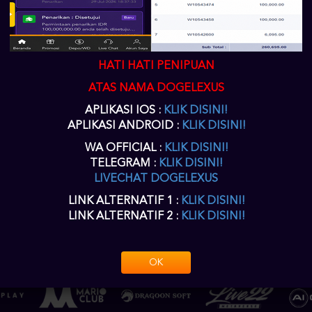
HATI HATI PENIPUAN
ATAS NAMA DOGELEXUS
APLIKASI IOS :
KLIK DISINI!
APLIKASI ANDROID :
KLIK DISINI!
OUR PARTNER
WA OFFICIAL :
KLIK DISINI!
TELEGRAM :
KLIK DISINI!
LIVECHAT DOGELEXUS
LINK ALTERNATIF 1 :
KLIK DISINI!
LINK ALTERNATIF 2 :
KLIK DISINI!
OK