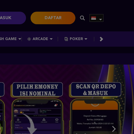
ASUK
DAFTAR
SH GAME
ARCADE
POKER
E-SPORTS