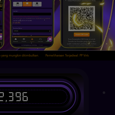
kin ditimbulkan.
Pemeliharaan Terjadwal: PP Virtual Sports pada 30-Jun-2026 d
12,396