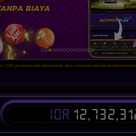
ermainan tidak akan tersedia. Kami memohon maaf atas ketidaknyamanan yang mung
IDR
12,732,3