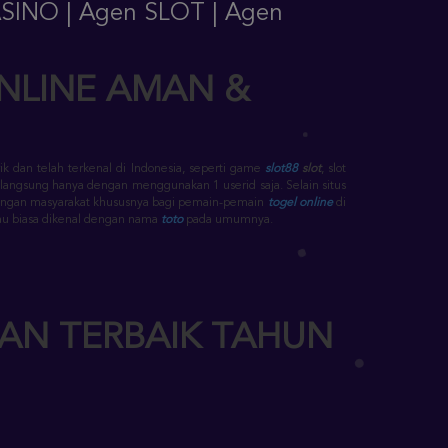
SINO | Agen SLOT | Agen
ONLINE AMAN &
 dan telah terkenal di Indonesia, seperti game
slot88
slot
, slot
 langsung hanya dengan menggunakan 1 userid saja.
Selain situs
alangan masyarakat khususnya bagi pemain-pemain
togel online
di
au biasa dikenal dengan nama
toto
pada umumnya.
AN TERBAIK TAHUN