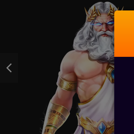
Previous