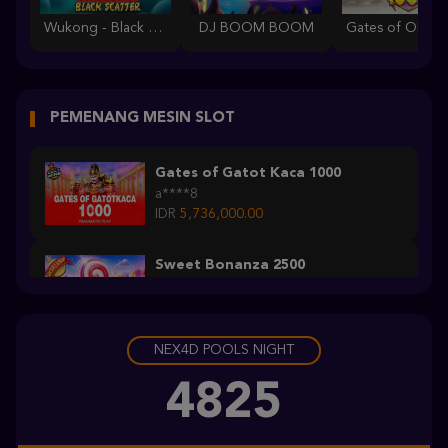
Wukong - Black Scatter
DJ BOOM BOOM
PEMENANG MESIN SLOT
Gates of Gatot Kaca 1000
a****8
IDR
5,736,000.00
Sweet Bonanza 2500
m***3
IDR
5,185,920.00
NEX4D POOLS NIGHT
Mahjong Wins Triple Pot
suka****x
4825
IDR
4,011,168.00