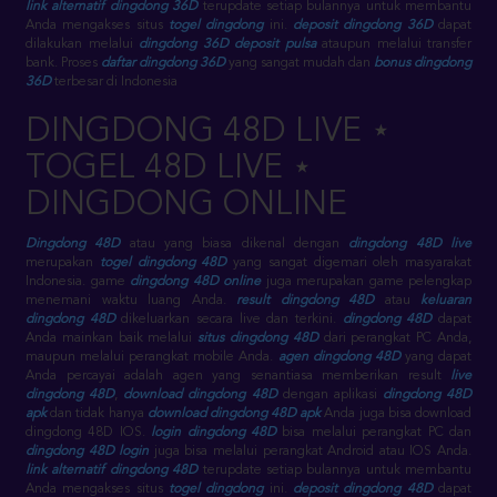
link alternatif dingdong 36D
terupdate setiap bulannya untuk membantu
Anda mengakses situs
togel dingdong
ini.
deposit dingdong 36D
dapat
dilakukan melalui
dingdong 36D deposit pulsa
ataupun melalui transfer
bank. Proses
daftar dingdong 36D
yang sangat mudah dan
bonus dingdong
36D
terbesar di Indonesia
DINGDONG 48D LIVE ⋆
TOGEL 48D LIVE ⋆
DINGDONG ONLINE
Dingdong 48D
atau yang biasa dikenal dengan
dingdong 48D live
merupakan
togel dingdong 48D
yang sangat digemari oleh masyarakat
Indonesia. game
dingdong 48D online
juga merupakan game pelengkap
menemani waktu luang Anda.
result dingdong 48D
atau
keluaran
dingdong 48D
dikeluarkan secara live dan terkini.
dingdong 48D
dapat
Anda mainkan baik melalui
situs dingdong 48D
dari perangkat PC Anda,
maupun melalui perangkat mobile Anda.
agen dingdong 48D
yang dapat
Anda percayai adalah agen yang senantiasa memberikan result
live
dingdong 48D
,
download dingdong 48D
dengan aplikasi
dingdong 48D
apk
dan tidak hanya
download dingdong 48D apk
Anda juga bisa download
dingdong 48D IOS.
login dingdong 48D
bisa melalui perangkat PC dan
dingdong 48D login
juga bisa melalui perangkat Android atau IOS Anda.
link alternatif dingdong 48D
terupdate setiap bulannya untuk membantu
Anda mengakses situs
togel dingdong
ini.
deposit dingdong 48D
dapat