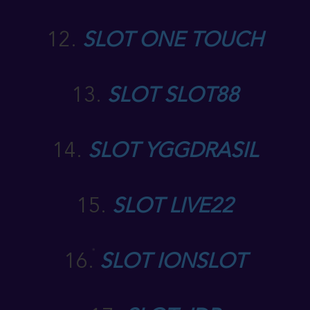
12.
SLOT ONE TOUCH
13.
SLOT SLOT88
14.
SLOT YGGDRASIL
15.
SLOT LIVE22
16.
SLOT IONSLOT