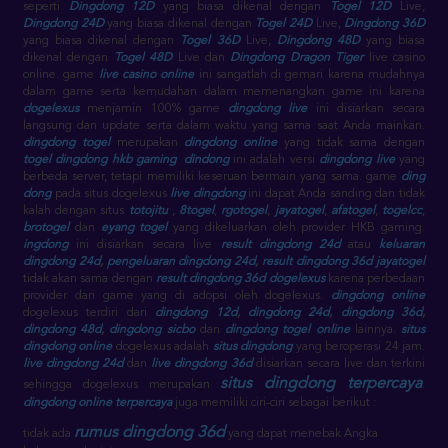
seperti
Dingdong 12D
yang biasa dikenal dengan
Togel 12D
Live,
Dingdong 24D
yang biasa dikenal dengan
Togel 24D
Live,
Dingdong 36D
yang biasa dikenal dengan
Togel 36D
Live,
Dingdong 48D
yang biasa
dikenal dengan
Togel 48D
Live dan
Dingdong Dragon Tiger
live casino
online. game
live casino online
ini sangatlah di gemari karena mudahnya
dalam game serta kemudahan dalam memenangkan game ini karena
dogelexus
menjamin 100% game
dingdong live
ini disiarkan secara
langsung dan update serta dalam waktu yang sama saat Anda mainkan.
dingdong togel
merupakan
dingdong online
yang tidak sama dengan
togel dingdong
hkb gaming
.
dindong
ini adalah versi
dingdong live
yang
berbeda server, tetapi memiliki keseruan bermain yang sama. game
ding
dong
pada situs dogelexus
live dingdong
ini dapat Anda sanding dan tidak
kalah dengan situs
totojitu
,
8togel
,
rgotogel
,
jayatogel
,
afatogel
,
togelcc
,
brotogel
dan
eyang togel
yang dikeluarkan oleh provider HKB gaming.
ingdong
ini disiarkan secara live
result dingdong 24d
atau
keluaran
dingdong 24d
,
pengeluaran dingdong 24d
,
result dingdong 36d jayatogel
tidak akan sama dengan
result dingdong 36d dogelexus
karena perbedaan
provider dari game yang di adopsi oleh dogelexus.
dingdong online
dogelexus terdiri dari
dingdong 12d
,
dingdong 24d
,
dingdong 36d
,
dingdong 48d
,
dingdong sicbo
dan
dingdong togel online
lainnya.
situs
dingdong online
dogelexus adalah
situs dingdong
yang beroperasi 24 jam.
live dingdong 24d
dan
live dingdong 36d
disiarkan secara live dan terkini
situs dingdong terpercaya
sehingga dogelexus merupakan
.
dingdong online terpercaya
juga memiliki ciri-ciri sebagai berikut :
rumus dingdong 36d
tidak ada
yang dapat menebak Angka