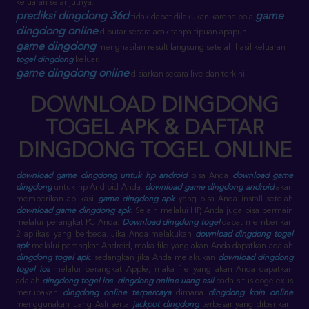
keluaran selanjutnya.
prediksi dingdong 36d
game
tidak dapat dilakukan karena bola
dingdong online
diputar secara acak tanpa tipuan apapun.
game dingdong
menghasilan result langsung setelah hasil keluaran
togel dingdong
keluar.
game dingdong online
disiarkan secara live dan terkini.
DOWNLOAD DINGDONG
TOGEL APK & DAFTAR
DINGDONG TOGEL ONLINE
download game dingdong untuk hp android
bisa Anda
download game
dingdong
untuk hp Android Anda.
download game dingdong android
akan
memberikan aplikasi
game dingdong apk
yang bisa Anda install setelah
download game dingdong apk
. Selain melalui HP, Anda juga bisa bermain
melalui perangkat PC Anda.
Download dingdong togel
dapat memberikan
2 aplikasi yang berbeda. Jika Anda melakukan
download dingdong togel
apk
melalui perangkat Android, maka file yang akan Anda dapatkan adalah
dingdong togel apk
. sedangkan jika Anda melakukan
download dingdong
togel ios
melalui perangkat Apple, maka file yang akan Anda dapatkan
adalah
dingdong togel ios
.
dingdong online uang asli
pada situs dogelexus
merupakan
dingdong online terpercaya
dimana
dingdong koin online
menggunakan uang Asli serta
jackpot dingdong
terbesar yang diberikan.