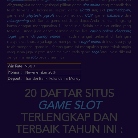
dogelexus
adalah situs
game online
terpercaya dengan fokus game slot dan
dingdong live
dengan berbagai pilihan game
slot online
yang menarik dan
telah terkenal di Indonesia, seperti game
slot88
slot
, slot
pragmaticplay
,
game slot
playtech
,
pgsoft
slot online
, slot
CQ9
, game
habanero
dan
microgaming
slot
. Semua game slot diatas dapat Anda mainkan langsung
hanya dengan menggunakan 1 userid saja.
Selain situs slot online yang
terkenal, Anda juga dapat bermain game live
casino online
dingdong
togel
. game
dingdong online
ini sudah sangat terkenal di kalangan
masyarakat khususnya bagi pemain-pemain
togel online
di Indonesia yang
telah mengenal game ini. Karena game ini merupakan game tebak angka
yang sama juga seperti Anda mainkan pada game
togel
atau biasa dikenal
dengan nama
toto
pada umumnya.
Win Rate :
98% ⚡
Promosi :
Newmember 20%
Deposit :
Transfer Bank, Pulsa dan E-Money
20 DAFTAR SITUS
GAME SLOT
TERLENGKAP DAN
TERBAIK TAHUN INI :