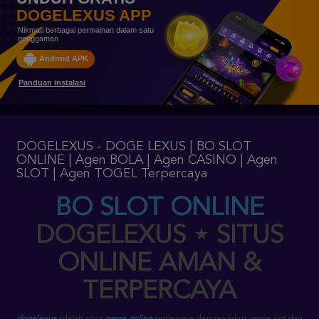
DOGELEXUS APP
Nikmati berbagai permainan dalam satu
genggaman
Android APK
Panduan instalasi
DOGELEXUS - DOGE LEXUS | BO SLOT
ONLINE | Agen BOLA | Agen CASINO | Agen
SLOT | Agen TOGEL Terpercaya
BO SLOT ONLINE
DOGELEXUS
⋆
SITUS
ONLINE AMAN &
TERPERCAYA