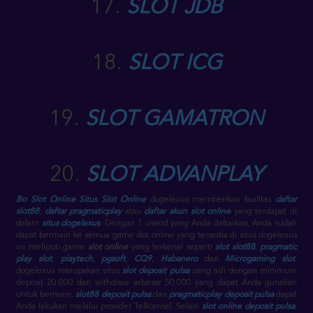
17.
SLOT JDB
18.
SLOT ICG
19.
SLOT GAMATRON
20.
SLOT ADVANPLAY
Bo Slot Online
Situs Slot Online
dogelexus memberikan fasilitas
daftar
slot88
,
daftar pragmaticplay
atau
daftar akun slot online
yang terdapat di
dalam
situs dogelexus
. Dengan 1 userid yang Anda daftarkan, Anda sudah
dapat bermain ke semua game slot online yang tersedia di situs dogelexus
ini meliputi game
slot online
yang terkenal seperti
slot slot88
,
pragmatic
play slot
,
playtech
,
pgsoft
,
CQ9
,
Habanero
dan
Microgaming slot
.
dogelexus merupakan situs
slot deposit pulsa
uang asli dengan minimum
deposit 20.000 dan withdraw sebesar 50.000 yang dapat Anda gunakan
untuk bermain.
slot88 deposit pulsa
dan
pragmaticplay deposit pulsa
dapat
Anda lakukan melalui provider Telkomsel. Selain
slot online deposit pulsa
,