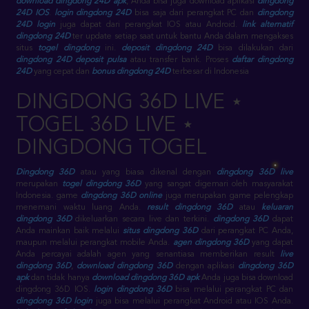
download dingdong 24D apk
, Anda bisa juga download aplikasi
dingdong
24D IOS
.
login dingdong 24D
bisa saja dari perangkat PC dan
dingdong
24D login
juga dapat dari perangkat IOS atau Android.
link alternatif
dingdong 24D
ter update setiap saat untuk bantu Anda dalam mengakses
situs
togel dingdong
ini.
deposit dingdong 24D
bisa dilakukan dari
dingdong 24D deposit pulsa
atau transfer bank. Proses
daftar dingdong
24D
yang cepat dan
bonus dingdong 24D
terbesar di Indonesia
DINGDONG 36D LIVE ⋆
TOGEL 36D LIVE ⋆
DINGDONG TOGEL
Dingdong 36D
atau yang biasa dikenal dengan
dingdong 36D live
merupakan
togel dingdong 36D
yang sangat digemari oleh masyarakat
Indonesia. game
dingdong 36D online
juga merupakan game pelengkap
menemani waktu luang Anda.
result dingdong 36D
atau
keluaran
dingdong 36D
dikeluarkan secara live dan terkini.
dingdong 36D
dapat
Anda mainkan baik melalui
situs dingdong 36D
dari perangkat PC Anda,
maupun melalui perangkat mobile Anda.
agen dingdong 36D
yang dapat
Anda percayai adalah agen yang senantiasa memberikan result
live
dingdong 36D
,
download dingdong 36D
dengan aplikasi
dingdong 36D
apk
dan tidak hanya
download dingdong 36D apk
Anda juga bisa download
dingdong 36D IOS.
login dingdong 36D
bisa melalui perangkat PC dan
dingdong 36D login
juga bisa melalui perangkat Android atau IOS Anda.