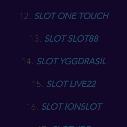
12.
SLOT ONE TOUCH
13.
SLOT SLOT88
14.
SLOT YGGDRASIL
15.
SLOT LIVE22
16.
SLOT IONSLOT