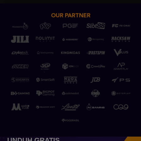
OUR PARTNER
UNDUH GRATIS