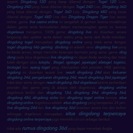
seperti
Dingdong 12D
yang biasa dikenal dengan
Togel 12D
Live,
Dingdong 24D
yang biasa dikenal dengan
Togel 24D
Live,
Dingdong 36D
yang biasa dikenal dengan
Togel 36D
Live,
Dingdong 48D
yang biasa
dikenal dengan
Togel 48D
Live dan
Dingdong Dragon Tiger
live casino
online. game
live casino online
ini sangatlah di gemari karena mudahnya
dalam game serta kemudahan dalam memenangkan game ini karena
dogelexus
menjamin 100% game
dingdong live
ini disiarkan secara
langsung dan update serta dalam waktu yang sama saat Anda mainkan.
dingdong togel
merupakan
dingdong online
yang tidak sama dengan
togel dingdong
hkb gaming
.
dindong
ini adalah versi
dingdong live
yang
berbeda server, tetapi memiliki keseruan bermain yang sama. game
ding
dong
pada situs dogelexus
live dingdong
ini dapat Anda sanding dan tidak
kalah dengan situs
totojitu
,
8togel
,
rgotogel
,
jayatogel
,
afatogel
,
togelcc
,
brotogel
dan
eyang togel
yang dikeluarkan oleh provider HKB gaming.
ingdong
ini disiarkan secara live
result dingdong 24d
atau
keluaran
dingdong 24d
,
pengeluaran dingdong 24d
,
result dingdong 36d jayatogel
tidak akan sama dengan
result dingdong 36d dogelexus
karena perbedaan
provider dari game yang di adopsi oleh dogelexus.
dingdong online
dogelexus terdiri dari
dingdong 12d
,
dingdong 24d
,
dingdong 36d
,
dingdong 48d
,
dingdong sicbo
dan
dingdong togel online
lainnya.
situs
dingdong online
dogelexus adalah
situs dingdong
yang beroperasi 24 jam.
live dingdong 24d
dan
live dingdong 36d
disiarkan secara live dan terkini
situs dingdong terpercaya
sehingga dogelexus merupakan
.
dingdong online terpercaya
juga memiliki ciri-ciri sebagai berikut :
rumus dingdong 36d
tidak ada
yang dapat menebak Angka