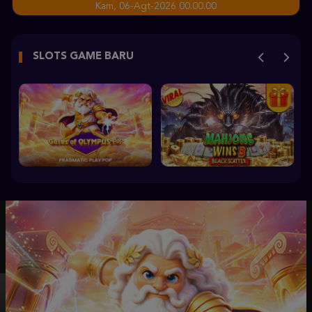
Gates of Olympus 1000
Kam, 06-Agt-2026 00.00.00
aps****5
IDR
5,959,600.00
SLOTS GAME BARU
Gates of Olympus 1000
aps****5
IDR
4,884,000.00
Gates of Olympus 1000
aps****5
IDR
4,656,000.00
Gates of Olympus 1000
aps****5
IDR
4,618,000.00
Gates of Olympus 1000
aps****5
IDR
4,432,800.00