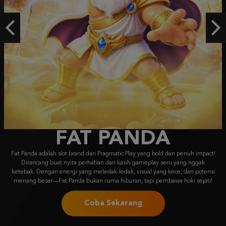
Gates of Olympus 1000
aps****5
IDR
4,224,000.00
Previous
Ne
Gates of Olympus 1000
aps****5
IDR
4,082,500.00
FAT PANDA
Fat Panda adalah slot brand dari Pragmatic Play yang bold dan penuh impact!
Dirancang buat nyita perhatian dan kasih gameplay seru yang nggak
ketebak. Dengan energi yang meledak-ledak, visual yang kece, dan potensi
menang besar—Fat Panda bukan cuma hiburan, tapi pembawa hoki sejati!
Coba Sekarang