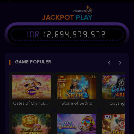
JACKPOT
PLAY
IDR
12,694,979,572
GAME POPULER
Gates of Olympus POP
Storm of Seth 2
Goyang Gai