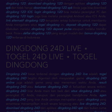
dingdong 12D
,
download dingdong 12D
dengan aplikasi
dingdong 12D
apk
dan tidak hanya
download dingdong 12D apk
Anda juga bisa download
dingdong 12D IOS
.
login dingdong 12D
bisa melalui perangkat PC dan
dingdong 12D login
juga bisa melalui perangkat Android atau IOS Anda.
link alternatif dingdong 12D
terupdate setiap bulannya untuk membantu
Anda mengakses situs
togel dingdong
ini.
deposit dingdong 12D
dapat
dilakukan melalui
dingdong 12D deposit pulsa
ataupun melalui transfer
bank. Proses
daftar dingdong 12D
yang sangat mudah dan
bonus dingdong
12D
terbesar di Indonesia
DINGDONG 24D LIVE ⋆
TOGEL 24D LIVE ⋆ TOGEL
DINGDONG
Dingdong 24D
biasa terkenal dengan
dingdong 24D live
adalah
togel
dingdong 24D
begitu digemari oleh masyarakat. game
dingdong 24D
online
juga adalah game yang siap menemani waktu Anda.
result
dingdong 24D
atau
keluaran dingdong 24D
di keluarkan secara terkini.
dingdong 24D
bisa Anda main kan baik dari
situs dingdong 24D
atau
perangkat PC Anda, maupun dari perangkat handphone Anda.
agen
dingdong 24D
yang bisa Anda percaya merupakan agen
dingdong
yang
senantiasa menampilkan result secara langsung atau
live dingdong 24D
,
download dingdong 24D
dari aplikasi
dingdong 24D apk
dan bukan cuma