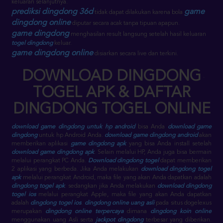
keluaran selanjutnya.
prediksi dingdong 36d
game
tidak dapat dilakukan karena bola
dingdong online
diputar secara acak tanpa tipuan apapun.
game dingdong
menghasilan result langsung setelah hasil keluaran
togel dingdong
keluar.
game dingdong online
disiarkan secara live dan terkini.
DOWNLOAD DINGDONG
TOGEL APK & DAFTAR
DINGDONG TOGEL ONLINE
download game dingdong untuk hp android
bisa Anda
download game
dingdong
untuk hp Android Anda.
download game dingdong android
akan
memberikan aplikasi
game dingdong apk
yang bisa Anda install setelah
download game dingdong apk
. Selain melalui HP, Anda juga bisa bermain
melalui perangkat PC Anda.
Download dingdong togel
dapat memberikan
2 aplikasi yang berbeda. Jika Anda melakukan
download dingdong togel
apk
melalui perangkat Android, maka file yang akan Anda dapatkan adalah
dingdong togel apk
. sedangkan jika Anda melakukan
download dingdong
togel ios
melalui perangkat Apple, maka file yang akan Anda dapatkan
adalah
dingdong togel ios
.
dingdong online uang asli
pada situs dogelexus
merupakan
dingdong online terpercaya
dimana
dingdong koin online
menggunakan uang Asli serta
jackpot dingdong
terbesar yang diberikan.