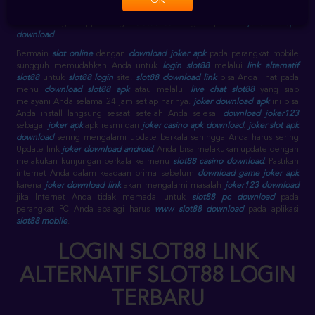
OK
Android dengan
slot88 apk
sebagai aplikasinya atau
joker download ios
untuk perangkat Apple dengan
slot88 ios
sebagai apps resmi
joker 123 apk
download
.
Bermain
slot online
dengan
download joker apk
pada perangkat mobile
sungguh memudahkan Anda untuk
login slot88
melalui
link alternatif
slot88
untuk
slot88 login
site.
slot88 download link
bisa Anda lihat pada
menu
download slot88 apk
atau melalui
live chat slot88
yang siap
melayani Anda selama 24 jam setiap harinya.
joker download apk
ini bisa
Anda install langsung sesaat setelah Anda selesai
download joker123
sebagai
joker apk
apk resmi dari
joker casino apk download
.
joker slot apk
download
sering mengalami update berkala sehingga Anda harus sering
Update link
joker download android
. Anda bisa melakukan update dengan
melakukan kunjungan berkala ke menu
slot88 casino download
. Pastikan
internet Anda dalam keadaan prima sebelum
download game joker apk
karena
joker download link
akan mengalami masalah
joker123 download
jika Internet Anda tidak memadai untuk
slot88 pc download
pada
perangkat PC Anda apalagi harus
www slot88 download
pada aplikasi
slot88 mobile
.
LOGIN SLOT88 LINK
ALTERNATIF SLOT88 LOGIN
TERBARU