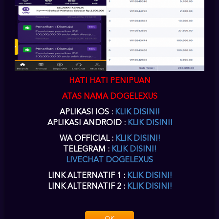
joker123
.
slot88 daftar
akun slot online
dengan proses yang cepat dapat
Anda terima sesaat setelah
daftar joker777
selesai Anda isikan datanya
dengan lengkap.
slot88 daftar
hanya membutuhkan waktu beberapa menit
untuk pengisian form
daftar joker888
disitus
joker 123
atau
slot88
sebagai
joker game
terpercaya.
slot88 online
,
joker888
,
joker123
,
jokergaming
,
joker1788
,
joker8868
,
joker777
,
joker688
sebagai alternatif
joker slot
pada
situs dogelexus
joker gaming
.
DOWNLOAD SLOT88 APK
HATI HATI PENIPUAN
SLOT SLOT88 LOGIN VERSI
ATAS NAMA DOGELEXUS
TERBARU
APLIKASI IOS :
KLIK DISINI!
APLIKASI ANDROID :
KLIK DISINI!
joker download
Setelah Anda melakukan
pendaftaran akun slot88
di
dogelexus, maka selanjutnya Anda dapat melakukan
download slot88
apk,
WA OFFICIAL :
KLIK DISINI!
aplikasi
slot88 apk
android dogelexus ini mendukung Anda dalam bermain
TELEGRAM :
KLIK DISINI!
melalui perangkat mobile smartphone Anda. Baik melalui PC atau mobile
LIVECHAT DOGELEXUS
dimana saja dan kapan saja dapat Anda mainkan semua game yang ada di
slot dogelexus ini.
slot88 download
dapat Anda
download aplikasi joker
LINK ALTERNATIF 1 :
KLIK DISINI!
123
melalui Android dan IOS.
slot88 download apk
bisa langsung diinstal
setelah Anda
download aplikasi slot88
nya.
download joker 123
lebih baik
LINK ALTERNATIF 2 :
KLIK DISINI!
segera Anda download setelah
daftar akun slot88
sehingga lebih
memudahkan Anda untuk
login slot88
.
download slot88
ini terletak pada
menu daftar
slot88 apk download
yang ada pada kanan menu utama pada
situs
dogelexus slot online
ini.
slot88 android download
untuk perangkat