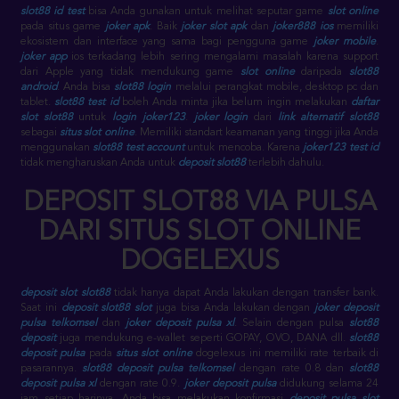
slot88 id test
bisa Anda gunakan untuk melihat seputar game
slot online
pada situs game
joker apk
. Baik
joker slot apk
dan
joker888 ios
memiliki
ekosistem dan interface yang sama bagi pengguna game
joker mobile
.
joker app
ios terkadang lebih sering mengalami masalah karena support
dari Apple yang tidak mendukung game
slot online
daripada
slot88
android
. Anda bisa
slot88 login
melalui perangkat mobile, desktop pc dan
tablet.
slot88 test id
boleh Anda minta jika belum ingin melakukan
daftar
slot slot88
untuk
login joker123
.
joker login
dari
link alternatif slot88
sebagai
situs slot online
. Memiliki standart keamanan yang tinggi jika Anda
menggunakan
slot88 test account
untuk mencoba. Karena
joker123 test id
tidak mengharuskan Anda untuk
deposit slot88
terlebih dahulu.
DEPOSIT SLOT88 VIA PULSA
DARI SITUS SLOT ONLINE
DOGELEXUS
deposit slot slot88
tidak hanya dapat Anda lakukan dengan transfer bank.
Saat ini
deposit slot88 slot
juga bisa Anda lakukan dengan
joker deposit
pulsa telkomsel
dan
joker deposit pulsa xl
. Selain dengan pulsa
slot88
deposit
juga mendukung e-wallet seperti GOPAY, OVO, DANA dll.
slot88
deposit pulsa
pada
situs slot online
dogelexus ini memiliki rate terbaik di
pasarannya.
slot88 deposit pulsa telkomsel
dengan rate 0.8 dan
slot88
deposit pulsa xl
dengan rate 0.9.
joker deposit pulsa
didukung selama 24