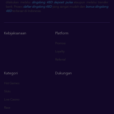
dilakukan melalui
dingdong 48D deposit pulsa
ataupun melalui transfer
bank. Proses
daftar dingdong 48D
yang sangat mudah dan
bonus dingdong
48D
terbesar di Indonesia.
Kebijaksanaan
Platform
Promosi
Loyalty
Referral
Kategori
Dukungan
Hot Games
Slots
Live Casino
Race