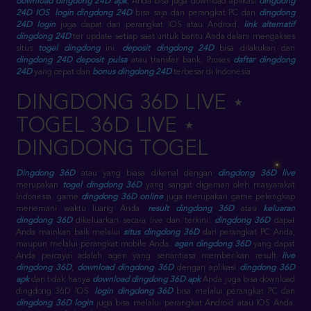
download dingdong 24D apk
, Anda bisa juga download aplikasi
dingdong
24D IOS
.
login dingdong 24D
bisa saja dari perangkat PC dan
dingdong
24D login
juga dapat dari perangkat IOS atau Android.
link alternatif
dingdong 24D
ter update setiap saat untuk bantu Anda dalam mengakses
situs
togel dingdong
ini.
deposit dingdong 24D
bisa dilakukan dari
dingdong 24D deposit pulsa
atau transfer bank. Proses
daftar dingdong
24D
yang cepat dan
bonus dingdong 24D
terbesar di Indonesia
DINGDONG 36D LIVE ⋆
TOGEL 36D LIVE ⋆
DINGDONG TOGEL
Dingdong 36D
atau yang biasa dikenal dengan
dingdong 36D live
merupakan
togel dingdong 36D
yang sangat digemari oleh masyarakat
Indonesia. game
dingdong 36D online
juga merupakan game pelengkap
menemani waktu luang Anda.
result dingdong 36D
atau
keluaran
dingdong 36D
dikeluarkan secara live dan terkini.
dingdong 36D
dapat
Anda mainkan baik melalui
situs dingdong 36D
dari perangkat PC Anda,
maupun melalui perangkat mobile Anda.
agen dingdong 36D
yang dapat
Anda percayai adalah agen yang senantiasa memberikan result
live
dingdong 36D
,
download dingdong 36D
dengan aplikasi
dingdong 36D
apk
dan tidak hanya
download dingdong 36D apk
Anda juga bisa download
dingdong 36D IOS.
login dingdong 36D
bisa melalui perangkat PC dan
dingdong 36D login
juga bisa melalui perangkat Android atau IOS Anda.