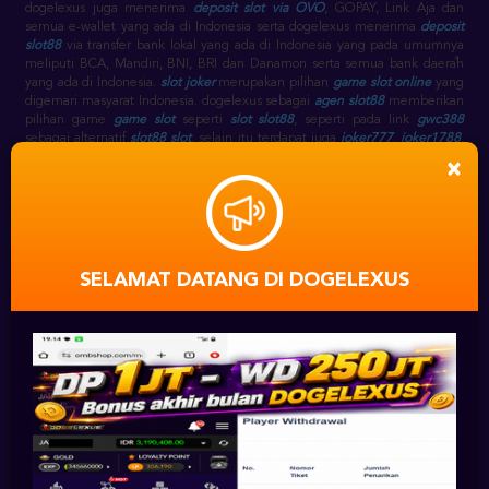
dogelexus juga menerima
deposit slot via OVO
, GOPAY, Link Aja dan
semua e-wallet yang ada di Indonesia serta dogelexus menerima
deposit
slot88
via transfer bank lokal yang ada di Indonesia yang pada umumnya
meliputi BCA, Mandiri, BNI, BRI dan Danamon serta semua bank daerah
yang ada di Indonesia.
slot joker
merupakan pilihan
game slot online
yang
digemari masyarat Indonesia. dogelexus sebagai
agen slot88
memberikan
pilihan game
game slot
seperti
slot slot88
, seperti pada link
gwc388
sebagai alternatif
slot88 slot
, selain itu terdapat juga
joker777
,
joker1788
,
joker8868
,
joker888
,
joker688
,
joker slot
sebagai link alternatif
joker
×
gaming
slot.
slot88 game
sebagai
agen slot88 terpercaya
menyediakan
slot
game joker
.
slot88 online
berjalan selama 24 jam setiap harinya, sehingga
dogelexus slot online
sebagai
agen slot slot88
juga online 24 jam pada
game
slot88 casino
.
DAFTAR SLOT88
⋆
AKUN
SELAMAT DATANG DI DOGELEXUS
SLOT ONLINE JOKER123
SLOT
daftar slot88
di dogelexus
situs online slot
untuk akun
slot88
bisa Anda
lakukan pada menu
daftar slot88 slot
yang ada diatas kanan pada situs
daftar joker gaming
ini.
situs slot88
telah berkerja sama dengan
doge lexus
slot online
menyediakan
game joker
.
daftar akun joker gaming
harus Anda
lengkapi agar
situs slot88
dapat memberikan Anda
userid slot88
disaat
Anda
daftar joker123
di
www joker123
sebagai situs alternatif
login