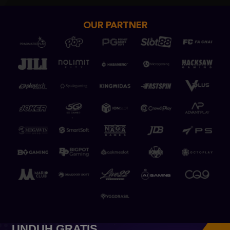
OUR PARTNER
UNDUH GRATIS