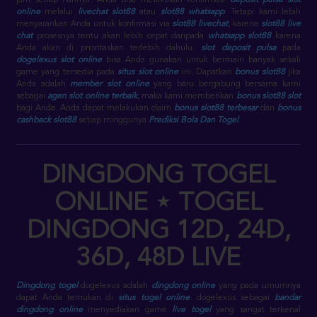
jam setiap harinya. Anda bisa melakukan konfirmasi
deposit pulsa slot
online
melalui
livechat slot88
atau
slot88 whatsapp
. Tetapi kami lebih
menyarankan Anda untuk konfirmasi via
slot88 livechat
, karena
slot88 live
chat
prosesnya tentu akan lebih cepat daripada
whatsapp slot88
karena
Anda akan di prioritaskan terlebih dahulu.
slot deposit pulsa
pada
dogelexus slot online
bisa Anda gunakan untuk bermain banyak sekali
game yang tersedia pada
situs slot online
ini. Dapatkan
bonus slot88
jika
Anda adalah
member slot online
yang baru bergabung bersama kami
sebagai
agen slot online terbaik
, maka kami memberikan
bonus slot88 slot
bagi Anda. Anda dapat melakukan claim
bonus slot88 terbesar
dan
bonus
cashback slot88
setiap minggunya
Prediksi Bola Dan Togel
.
DINGDONG TOGEL
ONLINE ⋆ TOGEL
DINGDONG 12D, 24D,
36D, 48D LIVE
Dingdong togel
dogelexus adalah
dingdong online
yang pada umumnya
dapat Anda temukan di
situs togel online
. dogelexus sebagai
bandar
dingdong online
menyediakan game
live togel
yang sangat terkenal