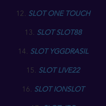
12.
SLOT ONE TOUCH
13.
SLOT SLOT88
14.
SLOT YGGDRASIL
15.
SLOT LIVE22
16.
SLOT IONSLOT