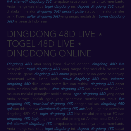
link alternatif dingdong 36D
terupdate setiap bulannya untuk membantu
Anda mengakses situs
togel dingdong
ini.
deposit dingdong 36D
dapat
dilakukan melalui
dingdong 36D deposit pulsa
ataupun melalui transfer
bank. Proses
daftar dingdong 36D
yang sangat mudah dan
bonus dingdong
36D
terbesar di Indonesia
DINGDONG 48D LIVE ⋆
TOGEL 48D LIVE ⋆
DINGDONG ONLINE
Dingdong 48D
atau yang biasa dikenal dengan
dingdong 48D live
merupakan
togel dingdong 48D
yang sangat digemari oleh masyarakat
Indonesia. game
dingdong 48D online
juga merupakan game pelengkap
menemani waktu luang Anda.
result dingdong 48D
atau
keluaran
dingdong 48D
dikeluarkan secara live dan terkini.
dingdong 48D
dapat
Anda mainkan baik melalui
situs dingdong 48D
dari perangkat PC Anda,
maupun melalui perangkat mobile Anda.
agen dingdong 48D
yang dapat
Anda percayai adalah agen yang senantiasa memberikan result
live
dingdong 48D
,
download dingdong 48D
dengan aplikasi
dingdong 48D
apk
dan tidak hanya
download dingdong 48D apk
Anda juga bisa download
dingdong 48D IOS.
login dingdong 48D
bisa melalui perangkat PC dan
dingdong 48D login
juga bisa melalui perangkat Android atau IOS Anda.
link alternatif dingdong 48D
terupdate setiap bulannya untuk membantu
Anda mengakses situs
togel dingdong
ini.
deposit dingdong 48D
dapat