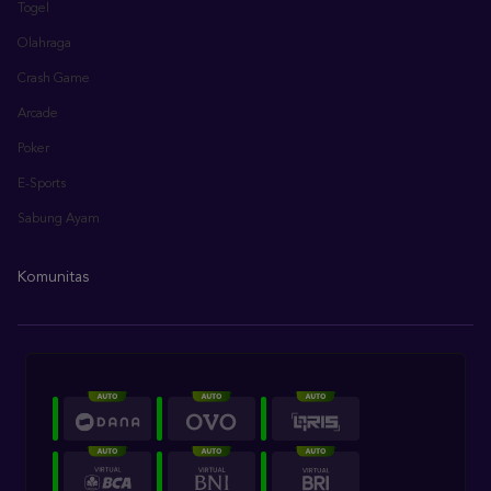
Togel
Olahraga
Crash Game
Arcade
Poker
E-Sports
Sabung Ayam
Komunitas