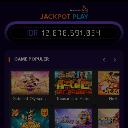
JACKPOT
PLAY
IDR
12,678,591,034
GAME POPULER
Gates of Olympus POP
Treasures of Aztec
Nezha 2