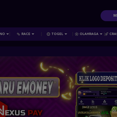
M
INO
RACE
TOGEL
OLAHRAGA
CRA