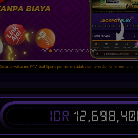
 ini, PP Virtual Sports permainan tidak akan tersedia. Kami memohon maaf atas ke
IDR
12,698,4