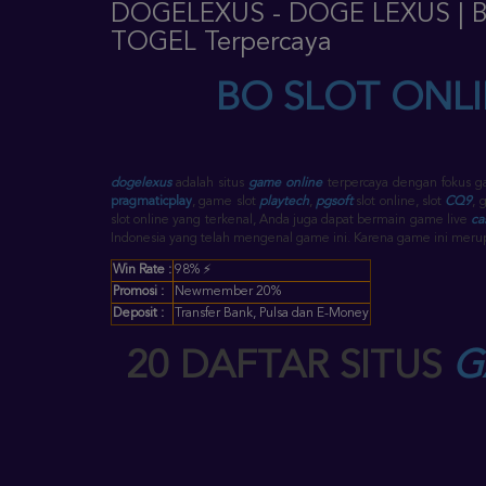
DOGELEXUS - DOGE LEXUS | B
TOGEL Terpercaya
BO SLOT ONL
dogelexus
adalah situs
game online
terpercaya dengan fokus g
pragmaticplay
, game slot
playtech
,
pgsoft
slot online
, slot
CQ9
,
slot online yang terkenal, Anda juga dapat bermain game live
ca
Indonesia yang telah mengenal game ini. Karena game ini mer
Win Rate :
98% ⚡
Promosi :
Newmember 20%
Deposit :
Transfer Bank, Pulsa dan E-Money
20 DAFTAR SITUS
G