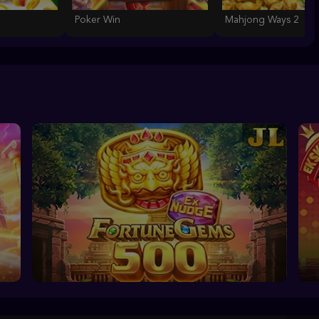
Poker Win
Mahjong Ways 2