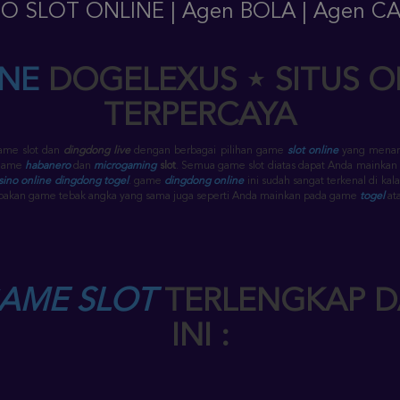
O SLOT ONLINE | Agen BOLA | Agen CA
INE
DOGELEXUS
⋆
SITUS 
TERPERCAYA
ame slot dan
dingdong live
dengan berbagai pilihan game
slot online
yang menarik
 game
habanero
dan
microgaming
slot
. Semua game slot diatas dapat Anda mainkan
sino online
dingdong togel
. game
dingdong online
ini sudah sangat terkenal di k
upakan game tebak angka yang sama juga seperti Anda mainkan pada game
togel
at
AME SLOT
TERLENGKAP D
INI :