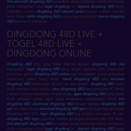
link alternatif dingdong 36D
terupdate setiap bulannya untuk membantu
Anda mengakses situs
togel dingdong
ini.
deposit dingdong 36D
dapat
dilakukan melalui
dingdong 36D deposit pulsa
ataupun melalui transfer
bank. Proses
daftar dingdong 36D
yang sangat mudah dan
bonus dingdong
36D
terbesar di Indonesia
DINGDONG 48D LIVE ⋆
TOGEL 48D LIVE ⋆
DINGDONG ONLINE
Dingdong 48D
atau yang biasa dikenal dengan
dingdong 48D live
merupakan
togel dingdong 48D
yang sangat digemari oleh masyarakat
Indonesia. game
dingdong 48D online
juga merupakan game pelengkap
menemani waktu luang Anda.
result dingdong 48D
atau
keluaran
dingdong 48D
dikeluarkan secara live dan terkini.
dingdong 48D
dapat
Anda mainkan baik melalui
situs dingdong 48D
dari perangkat PC Anda,
maupun melalui perangkat mobile Anda.
agen dingdong 48D
yang dapat
Anda percayai adalah agen yang senantiasa memberikan result
live
dingdong 48D
,
download dingdong 48D
dengan aplikasi
dingdong 48D
apk
dan tidak hanya
download dingdong 48D apk
Anda juga bisa download
dingdong 48D IOS.
login dingdong 48D
bisa melalui perangkat PC dan
dingdong 48D login
juga bisa melalui perangkat Android atau IOS Anda.
link alternatif dingdong 48D
terupdate setiap bulannya untuk membantu
Anda mengakses situs
togel dingdong
ini.
deposit dingdong 48D
dapat