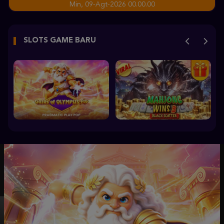
Gates of Gatot Kaca 1000
Min, 09-Agt-2026 00.00.00
a****8
IDR
1,819,000.00
SLOTS GAME BARU
Starlight Princess Super Scatter
m***o
IDR
1,745,080.00
Gates of Olympus Super Scatter
sol****5
IDR
1,736,560.00
Gates of Olympus™
lucky****8
IDR
1,560,900.00
Mahjong Wins Triple Pot
jah****4
IDR
1,501,200.00