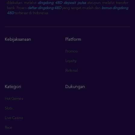
dilakukan melalui
dingdong 48D deposit pulsa
ataupun melalui transfer
bank. Proses
daftar dingdong 48D
yang sangat mudah dan
bonus dingdong
48D
terbesar di Indonesia.
Kebijaksanaan
Platform
Promosi
Loyalty
Referral
Kategori
Dukungan
Hot Games
Slots
Live Casino
Race