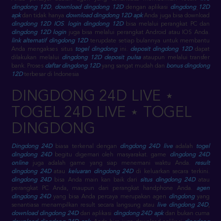
dingdong 12D
,
download dingdong 12D
dengan aplikasi
dingdong 12D
apk
dan tidak hanya
download dingdong 12D apk
Anda juga bisa download
dingdong 12D IOS
.
login dingdong 12D
bisa melalui perangkat PC dan
dingdong 12D login
juga bisa melalui perangkat Android atau IOS Anda.
link alternatif dingdong 12D
terupdate setiap bulannya untuk membantu
Anda mengakses situs
togel dingdong
ini.
deposit dingdong 12D
dapat
dilakukan melalui
dingdong 12D deposit pulsa
ataupun melalui transfer
bank. Proses
daftar dingdong 12D
yang sangat mudah dan
bonus dingdong
12D
terbesar di Indonesia
DINGDONG 24D LIVE ⋆
TOGEL 24D LIVE ⋆ TOGEL
DINGDONG
Dingdong 24D
biasa terkenal dengan
dingdong 24D live
adalah
togel
dingdong 24D
begitu digemari oleh masyarakat. game
dingdong 24D
online
juga adalah game yang siap menemani waktu Anda.
result
dingdong 24D
atau
keluaran dingdong 24D
di keluarkan secara terkini.
dingdong 24D
bisa Anda main kan baik dari
situs dingdong 24D
atau
perangkat PC Anda, maupun dari perangkat handphone Anda.
agen
dingdong 24D
yang bisa Anda percaya merupakan agen
dingdong
yang
senantiasa menampilkan result secara langsung atau
live dingdong 24D
,
download dingdong 24D
dari aplikasi
dingdong 24D apk
dan bukan cuma