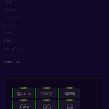
Togel
Olahraga
Crash Game
Arcade
Poker
E-Sports
Sabung Ayam
Komunitas