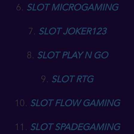
6.
SLOT MICROGAMING
7.
SLOT JOKER123
8.
SLOT PLAY N GO
9.
SLOT RTG
10.
SLOT FLOW GAMING
11.
SLOT SPADEGAMING