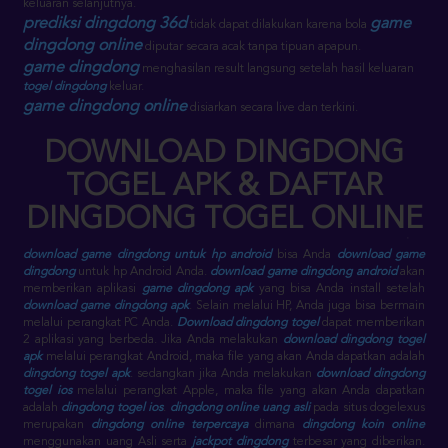
keluaran selanjutnya.
prediksi dingdong 36d
game
tidak dapat dilakukan karena bola
dingdong online
diputar secara acak tanpa tipuan apapun.
game dingdong
menghasilan result langsung setelah hasil keluaran
togel dingdong
keluar.
game dingdong online
disiarkan secara live dan terkini.
DOWNLOAD DINGDONG
TOGEL APK & DAFTAR
DINGDONG TOGEL ONLINE
download game dingdong untuk hp android
bisa Anda
download game
dingdong
untuk hp Android Anda.
download game dingdong android
akan
memberikan aplikasi
game dingdong apk
yang bisa Anda install setelah
download game dingdong apk
. Selain melalui HP, Anda juga bisa bermain
melalui perangkat PC Anda.
Download dingdong togel
dapat memberikan
2 aplikasi yang berbeda. Jika Anda melakukan
download dingdong togel
apk
melalui perangkat Android, maka file yang akan Anda dapatkan adalah
dingdong togel apk
. sedangkan jika Anda melakukan
download dingdong
togel ios
melalui perangkat Apple, maka file yang akan Anda dapatkan
adalah
dingdong togel ios
.
dingdong online uang asli
pada situs dogelexus
merupakan
dingdong online terpercaya
dimana
dingdong koin online
menggunakan uang Asli serta
jackpot dingdong
terbesar yang diberikan.