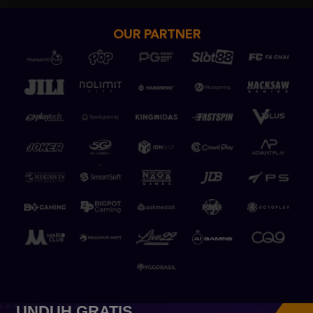
OUR PARTNER
UNDUH GRATIS