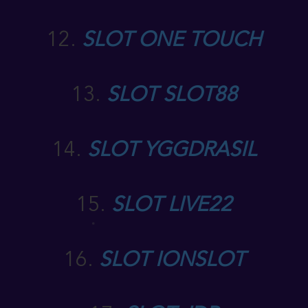
12.
SLOT ONE TOUCH
13.
SLOT SLOT88
14.
SLOT YGGDRASIL
15.
SLOT LIVE22
16.
SLOT IONSLOT