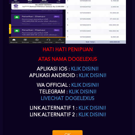
joker123
.
slot88 daftar
akun slot online
dengan proses yang cepat dapat
Anda terima sesaat setelah
daftar joker777
selesai Anda isikan datanya
dengan lengkap.
slot88 daftar
hanya membutuhkan waktu beberapa menit
untuk pengisian form
daftar joker888
disitus
joker 123
atau
slot88
sebagai
joker game
terpercaya.
slot88 online
,
joker888
,
joker123
,
jokergaming
,
joker1788
,
joker8868
,
joker777
,
joker688
sebagai alternatif
joker slot
pada
situs dogelexus
joker gaming
.
DOWNLOAD SLOT88 APK
HATI HATI PENIPUAN
SLOT SLOT88 LOGIN VERSI
ATAS NAMA DOGELEXUS
TERBARU
APLIKASI IOS :
KLIK DISINI!
APLIKASI ANDROID :
KLIK DISINI!
joker download
Setelah Anda melakukan
pendaftaran akun slot88
di
dogelexus, maka selanjutnya Anda dapat melakukan
download slot88
apk,
WA OFFICIAL :
KLIK DISINI!
aplikasi
slot88 apk
android dogelexus ini mendukung Anda dalam bermain
TELEGRAM :
KLIK DISINI!
melalui perangkat mobile smartphone Anda. Baik melalui PC atau mobile
LIVECHAT DOGELEXUS
dimana saja dan kapan saja dapat Anda mainkan semua game yang ada di
slot dogelexus ini.
slot88 download
dapat Anda
download aplikasi joker
LINK ALTERNATIF 1 :
KLIK DISINI!
123
melalui Android dan IOS.
slot88 download apk
bisa langsung diinstal
setelah Anda
download aplikasi slot88
nya.
download joker 123
lebih baik
LINK ALTERNATIF 2 :
KLIK DISINI!
segera Anda download setelah
daftar akun slot88
sehingga lebih
memudahkan Anda untuk
login slot88
.
download slot88
ini terletak pada
menu daftar
slot88 apk download
yang ada pada kanan menu utama pada
situs
dogelexus slot online
ini.
slot88 android download
untuk perangkat