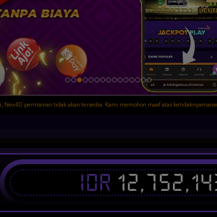
ermainan tidak akan tersedia. Kami memohon maaf atas ketidaknyamanan yang mung
IDR
12,752,1