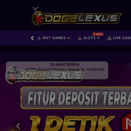
HOT GAMES
SLOTS
LIVE CAS
SELAMAT KEPADA
hi*****z Berhasil Withdraw Sebesar Rp 15.000.000