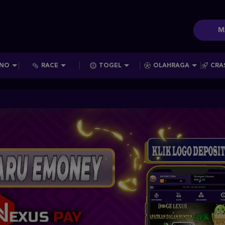
M
INO
RACE
TOGEL
OLAHRAGA
CRA