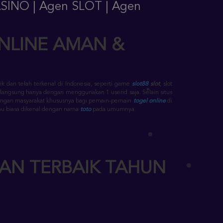
SINO | Agen SLOT | Agen
ONLINE AMAN &
 dan telah terkenal di Indonesia, seperti game
slot88
slot
, slot
 langsung hanya dengan menggunakan 1 userid saja.
Selain situs
alangan masyarakat khususnya bagi pemain-pemain
togel online
di
au biasa dikenal dengan nama
toto
pada umumnya.
AN TERBAIK TAHUN