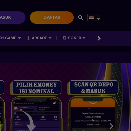
ASUK
DAFTAR
SH GAME
ARCADE
POKER
E-SPORTS