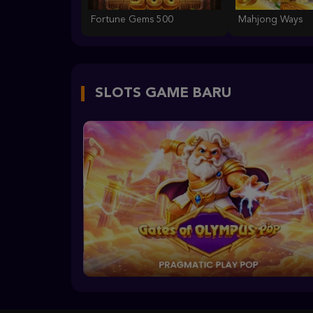
Fortune Gems 500
Mahjong Ways
SLOTS GAME BARU