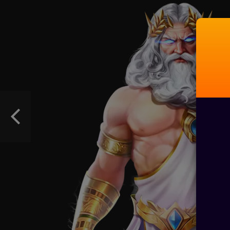
Previous