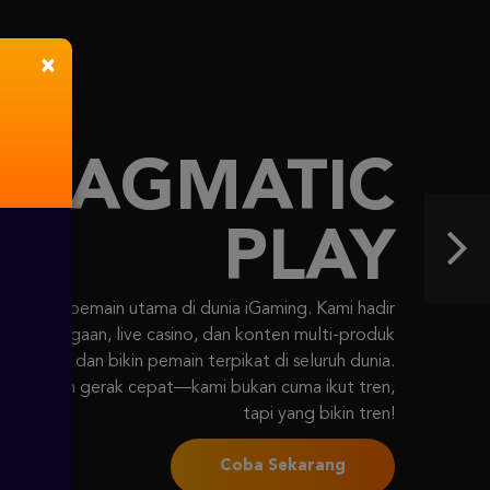
Gates of Olympus
×
1000
co****6
IDR
3,851,100.00
Gates of Olympus
1000
ag****8
FAT PANDA
IDR
3,843,200.00
Nex
slot brand dari Pragmatic Play yang bold dan penuh
Starlight Princess Super
Scatter
nyita perhatian dan kasih gameplay seru yang nggak
tesb****4
yang meledak-ledak, visual yang kece, dan potensi
IDR
3,610,140.00
da bukan cuma hiburan, tapi pembawa hoki sejati!
Coba Sekarang