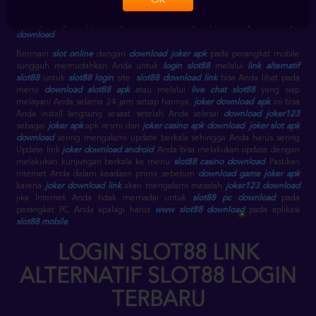
OK
Android dengan
slot88 apk
sebagai aplikasinya atau
joker download ios
untuk perangkat Apple dengan
slot88 ios
sebagai apps resmi
joker 123 apk
download
.
Bermain
slot online
dengan
download joker apk
pada perangkat mobile
sungguh memudahkan Anda untuk
login slot88
melalui
link alternatif
slot88
untuk
slot88 login
site.
slot88 download link
bisa Anda lihat pada
menu
download slot88 apk
atau melalui
live chat slot88
yang siap
melayani Anda selama 24 jam setiap harinya.
joker download apk
ini bisa
Anda install langsung sesaat setelah Anda selesai
download joker123
sebagai
joker apk
apk resmi dari
joker casino apk download
.
joker slot apk
download
sering mengalami update berkala sehingga Anda harus sering
Update link
joker download android
. Anda bisa melakukan update dengan
melakukan kunjungan berkala ke menu
slot88 casino download
. Pastikan
internet Anda dalam keadaan prima sebelum
download game joker apk
karena
joker download link
akan mengalami masalah
joker123 download
jika Internet Anda tidak memadai untuk
slot88 pc download
pada
perangkat PC Anda apalagi harus
www slot88 download
pada aplikasi
slot88 mobile
.
LOGIN SLOT88 LINK
ALTERNATIF SLOT88 LOGIN
TERBARU