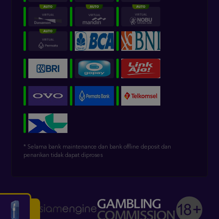
* Selama bank maintenance dan bank offline deposit dan
penarikan tidak dapat diproses