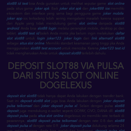
slot88 id test
bisa Anda gunakan untuk melihat seputar game
slot online
pada situs game
joker apk
. Baik
joker slot apk
dan
joker888 ios
memiliki
ekosistem dan interface yang sama bagi pengguna game
joker mobile
.
joker app
ios terkadang lebih sering mengalami masalah karena support
dari Apple yang tidak mendukung game
slot online
daripada
slot88
android
. Anda bisa
slot88 login
melalui perangkat mobile, desktop pc dan
tablet.
slot88 test id
boleh Anda minta jika belum ingin melakukan
daftar
slot slot88
untuk
login joker123
.
joker login
dari
link alternatif slot88
sebagai
situs slot online
. Memiliki standart keamanan yang tinggi jika Anda
menggunakan
slot88 test account
untuk mencoba. Karena
joker123 test id
tidak mengharuskan Anda untuk
deposit slot88
terlebih dahulu.
DEPOSIT SLOT88 VIA PULSA
DARI SITUS SLOT ONLINE
DOGELEXUS
deposit slot slot88
tidak hanya dapat Anda lakukan dengan transfer bank.
Saat ini
deposit slot88 slot
juga bisa Anda lakukan dengan
joker deposit
pulsa telkomsel
dan
joker deposit pulsa xl
. Selain dengan pulsa
slot88
deposit
juga mendukung e-wallet seperti GOPAY, OVO, DANA dll.
slot88
deposit pulsa
pada
situs slot online
dogelexus ini memiliki rate terbaik di
pasarannya.
slot88 deposit pulsa telkomsel
dengan rate 0.8 dan
slot88
deposit pulsa xl
dengan rate 0.9.
joker deposit pulsa
didukung selama 24