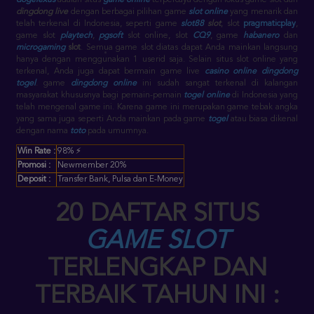
dogelexus
adalah situs
game online
terpercaya dengan fokus game slot dan
dingdong live
dengan berbagai pilihan game
slot online
yang menarik dan
telah terkenal di Indonesia, seperti game
slot88
slot
, slot
pragmaticplay
,
game slot
playtech
,
pgsoft
slot online
, slot
CQ9
, game
habanero
dan
microgaming
slot
. Semua game slot diatas dapat Anda mainkan langsung
hanya dengan menggunakan 1 userid saja.
Selain situs slot online yang
terkenal, Anda juga dapat bermain game live
casino online
dingdong
togel
. game
dingdong online
ini sudah sangat terkenal di kalangan
masyarakat khususnya bagi pemain-pemain
togel online
di Indonesia yang
telah mengenal game ini. Karena game ini merupakan game tebak angka
yang sama juga seperti Anda mainkan pada game
togel
atau biasa dikenal
dengan nama
toto
pada umumnya.
Win Rate :
98% ⚡
Promosi :
Newmember 20%
Deposit :
Transfer Bank, Pulsa dan E-Money
20 DAFTAR SITUS
GAME SLOT
TERLENGKAP DAN
TERBAIK TAHUN INI :