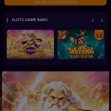
Sweet Bonanza 2500
Rab, 05-Agt-2026 00.00.00
m***3
IDR
5,550,850.00
SLOTS GAME BARU
Gates of Olympus™
sad****4
IDR
5,115,000.00
Gates of Olympus 1000
aps****5
IDR
4,884,000.00
Gates of Olympus 1000
aps****5
IDR
4,618,000.00
Gates of Olympus 1000
aps****5
IDR
4,517,600.00