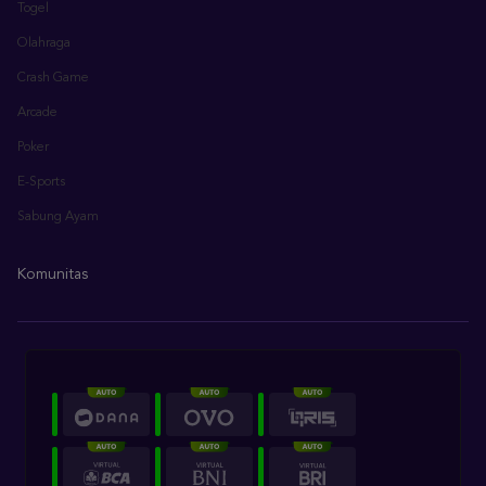
Togel
Olahraga
Crash Game
Arcade
Poker
E-Sports
Sabung Ayam
Komunitas