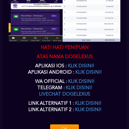
joker123
.
slot88 daftar
akun slot online
dengan proses yang cepat dapat
Anda terima sesaat setelah
daftar joker777
selesai Anda isikan datanya
dengan lengkap.
slot88 daftar
hanya membutuhkan waktu beberapa menit
untuk pengisian form
daftar joker888
disitus
joker 123
atau
slot88
sebagai
joker game
terpercaya.
slot88 online
,
joker888
,
joker123
,
jokergaming
,
joker1788
,
joker8868
,
joker777
,
joker688
sebagai alternatif
joker slot
pada
situs dogelexus
joker gaming
.
DOWNLOAD SLOT88 APK
HATI HATI PENIPUAN
SLOT SLOT88 LOGIN VERSI
ATAS NAMA DOGELEXUS
TERBARU
APLIKASI IOS :
KLIK DISINI!
APLIKASI ANDROID :
KLIK DISINI!
joker download
Setelah Anda melakukan
pendaftaran akun slot88
di
dogelexus, maka selanjutnya Anda dapat melakukan
download slot88
apk,
WA OFFICIAL :
KLIK DISINI!
aplikasi
slot88 apk
android dogelexus ini mendukung Anda dalam bermain
TELEGRAM :
KLIK DISINI!
melalui perangkat mobile smartphone Anda. Baik melalui PC atau mobile
LIVECHAT DOGELEXUS
dimana saja dan kapan saja dapat Anda mainkan semua game yang ada di
slot dogelexus ini.
slot88 download
dapat Anda
download aplikasi joker
LINK ALTERNATIF 1 :
KLIK DISINI!
123
melalui Android dan IOS.
slot88 download apk
bisa langsung diinstal
setelah Anda
download aplikasi slot88
nya.
download joker 123
lebih baik
LINK ALTERNATIF 2 :
KLIK DISINI!
segera Anda download setelah
daftar akun slot88
sehingga lebih
memudahkan Anda untuk
login slot88
.
download slot88
ini terletak pada
menu daftar
slot88 apk download
yang ada pada kanan menu utama pada
situs
dogelexus slot online
ini.
slot88 android download
untuk perangkat