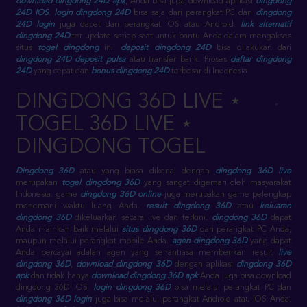
download dingdong 24D apk
, Anda bisa juga download aplikasi
dingdong
24D IOS
.
login dingdong 24D
bisa saja dari perangkat PC dan
dingdong
24D login
juga dapat dari perangkat IOS atau Android.
link alternatif
dingdong 24D
ter update setiap saat untuk bantu Anda dalam mengakses
situs
togel dingdong
ini.
deposit dingdong 24D
bisa dilakukan dari
dingdong 24D deposit pulsa
atau transfer bank. Proses
daftar dingdong
24D
yang cepat dan
bonus dingdong 24D
terbesar di Indonesia
DINGDONG 36D LIVE ⋆
TOGEL 36D LIVE ⋆
DINGDONG TOGEL
Dingdong 36D
atau yang biasa dikenal dengan
dingdong 36D live
merupakan
togel dingdong 36D
yang sangat digemari oleh masyarakat
Indonesia. game
dingdong 36D online
juga merupakan game pelengkap
menemani waktu luang Anda.
result dingdong 36D
atau
keluaran
dingdong 36D
dikeluarkan secara live dan terkini.
dingdong 36D
dapat
Anda mainkan baik melalui
situs dingdong 36D
dari perangkat PC Anda,
maupun melalui perangkat mobile Anda.
agen dingdong 36D
yang dapat
Anda percayai adalah agen yang senantiasa memberikan result
live
dingdong 36D
,
download dingdong 36D
dengan aplikasi
dingdong 36D
apk
dan tidak hanya
download dingdong 36D apk
Anda juga bisa download
dingdong 36D IOS.
login dingdong 36D
bisa melalui perangkat PC dan
dingdong 36D login
juga bisa melalui perangkat Android atau IOS Anda.