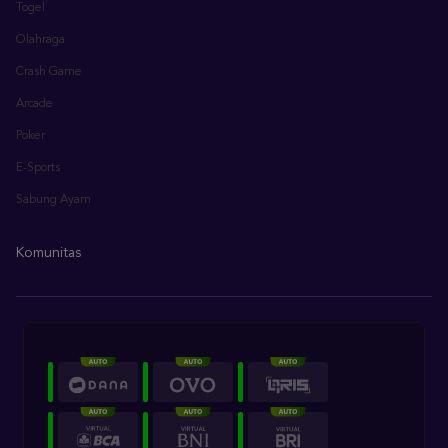
Togel
Olahraga
Crash Game
Arcade
Poker
E-Sports
Sabung Ayam
Komunitas