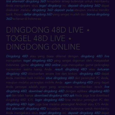
link alternatif dingdong 36D
terupdate setiap bulannya untuk membantu
Anda mengakses situs
togel dingdong
ini.
deposit dingdong 36D
dapat
dilakukan melalui
dingdong 36D deposit pulsa
ataupun melalui transfer
bank. Proses
daftar dingdong 36D
yang sangat mudah dan
bonus dingdong
36D
terbesar di Indonesia
DINGDONG 48D LIVE ⋆
TOGEL 48D LIVE ⋆
DINGDONG ONLINE
Dingdong 48D
atau yang biasa dikenal dengan
dingdong 48D live
merupakan
togel dingdong 48D
yang sangat digemari oleh masyarakat
Indonesia. game
dingdong 48D online
juga merupakan game pelengkap
menemani waktu luang Anda.
result dingdong 48D
atau
keluaran
dingdong 48D
dikeluarkan secara live dan terkini.
dingdong 48D
dapat
Anda mainkan baik melalui
situs dingdong 48D
dari perangkat PC Anda,
maupun melalui perangkat mobile Anda.
agen dingdong 48D
yang dapat
Anda percayai adalah agen yang senantiasa memberikan result
live
dingdong 48D
,
download dingdong 48D
dengan aplikasi
dingdong 48D
apk
dan tidak hanya
download dingdong 48D apk
Anda juga bisa download
dingdong 48D IOS.
login dingdong 48D
bisa melalui perangkat PC dan
dingdong 48D login
juga bisa melalui perangkat Android atau IOS Anda.
link alternatif dingdong 48D
terupdate setiap bulannya untuk membantu
Anda mengakses situs
togel dingdong
ini.
deposit dingdong 48D
dapat