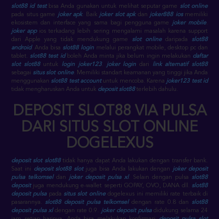
slot88 id test
bisa Anda gunakan untuk melihat seputar game
slot online
pada situs game
joker apk
. Baik
joker slot apk
dan
joker888 ios
memiliki
ekosistem dan interface yang sama bagi pengguna game
joker mobile
.
joker app
ios terkadang lebih sering mengalami masalah karena support
dari Apple yang tidak mendukung game
slot online
daripada
slot88
android
. Anda bisa
slot88 login
melalui perangkat mobile, desktop pc dan
tablet.
slot88 test id
boleh Anda minta jika belum ingin melakukan
daftar
slot slot88
untuk
login joker123
.
joker login
dari
link alternatif slot88
sebagai
situs slot online
. Memiliki standart keamanan yang tinggi jika Anda
menggunakan
slot88 test account
untuk mencoba. Karena
joker123 test id
tidak mengharuskan Anda untuk
deposit slot88
terlebih dahulu.
DEPOSIT SLOT88 VIA PULSA
DARI SITUS SLOT ONLINE
DOGELEXUS
deposit slot slot88
tidak hanya dapat Anda lakukan dengan transfer bank.
Saat ini
deposit slot88 slot
juga bisa Anda lakukan dengan
joker deposit
pulsa telkomsel
dan
joker deposit pulsa xl
. Selain dengan pulsa
slot88
deposit
juga mendukung e-wallet seperti GOPAY, OVO, DANA dll.
slot88
deposit pulsa
pada
situs slot online
dogelexus ini memiliki rate terbaik di
pasarannya.
slot88 deposit pulsa telkomsel
dengan rate 0.8 dan
slot88
deposit pulsa xl
dengan rate 0.9.
joker deposit pulsa
didukung selama 24