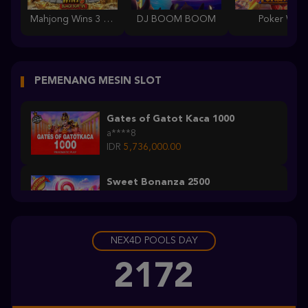
Mahjong Wins 3 – Black Scatter
DJ BOOM BOOM
Poker Win
PEMENANG MESIN SLOT
Gates of Gatot Kaca 1000
a****8
IDR
5,736,000.00
Sweet Bonanza 2500
m***3
IDR
5,185,920.00
NEX4D POOLS DAY
Starlight Princess
p****9
2172
IDR
4,308,500.00