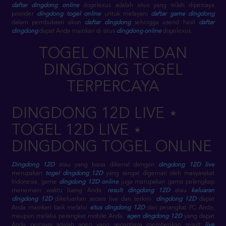
daftar dingdong online
dogelexus adalah situs yang telah dipercaya
provider
dingdong togel online
untuk melayani
daftar game dingdong
dalam pembukaan akun
daftar dingdong
sehingga userid hasil
daftar
dingdong
dapat Anda mainkan di situs
dingdong online
dogelexus.
TOGEL ONLINE DAN
DINGDONG TOGEL
TERPERCAYA
DINGDONG 12D LIVE ⋆
TOGEL 12D LIVE ⋆
DINGDONG TOGEL ONLINE
Dingdong 12D
atau yang biasa dikenal dengan
dingdong 12D live
merupakan
togel dingdong 12D
yang sangat digemari oleh masyarakat
Indonesia. game
dingdong 12D online
juga merupakan game pelengkap
menemani waktu luang Anda.
result dingdong 12D
atau
keluaran
dingdong 12D
dikeluarkan secara live dan terkini.
dingdong 12D
dapat
Anda mainkan baik melalui
situs dingdong 12D
dari perangkat PC Anda,
maupun melalui perangkat mobile Anda.
agen dingdong 12D
yang dapat
Anda percayai adalah agen yang senantiasa memberikan result
live