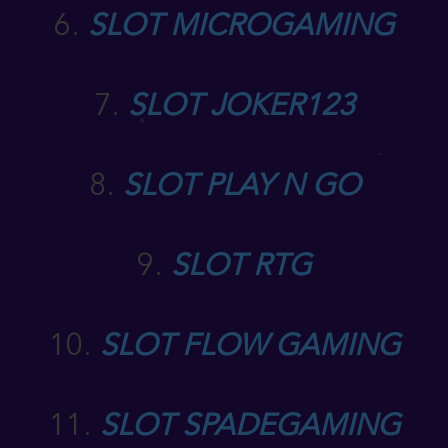
6.
SLOT MICROGAMING
7.
SLOT JOKER123
8.
SLOT PLAY N GO
9.
SLOT RTG
10.
SLOT FLOW GAMING
11.
SLOT SPADEGAMING