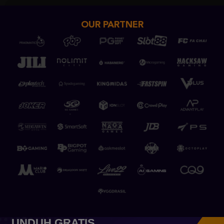
OUR PARTNER
UNDUH GRATIS