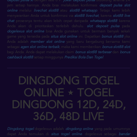
deposit pulsa xl
dengan rate 0.9.
joker deposit pulsa
didukung selama 24
jam setiap harinya. Anda bisa melakukan konfirmasi
deposit pulsa slot
online
melalui
livechat slot88
atau
slot88 whatsapp
. Tetapi kami lebih
menyarankan Anda untuk konfirmasi via
slot88 livechat
, karena
slot88 live
chat
prosesnya tentu akan lebih cepat daripada
whatsapp slot88
karena
Anda akan di prioritaskan terlebih dahulu.
slot deposit pulsa
pada
dogelexus slot online
bisa Anda gunakan untuk bermain banyak sekali
game yang tersedia pada
situs slot online
ini. Dapatkan
bonus slot88
jika
Anda adalah
member slot online
yang baru bergabung bersama kami
sebagai
agen slot online terbaik
, maka kami memberikan
bonus slot88 slot
bagi Anda. Anda dapat melakukan claim
bonus slot88 terbesar
dan
bonus
cashback slot88
setiap minggunya
Prediksi Bola Dan Togel
.
DINGDONG TOGEL
ONLINE ⋆ TOGEL
DINGDONG 12D, 24D,
36D, 48D LIVE
Dingdong togel
dogelexus adalah
dingdong online
yang pada umumnya
dapat Anda temukan di
situs togel online
. dogelexus sebagai
bandar