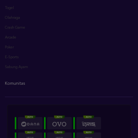
Togel
Olahraga
Crash Game
Arcade
Poker
E-Sports
Sabung Ayam
Komunitas