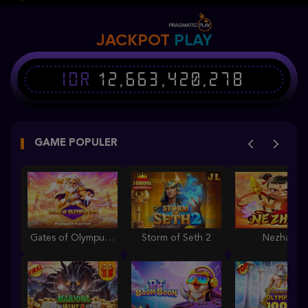
JACKPOT
PLAY
IDR
12,663,420,278
GAME POPULER
Gates of Olympus POP
Storm of Seth 2
Nezha 2