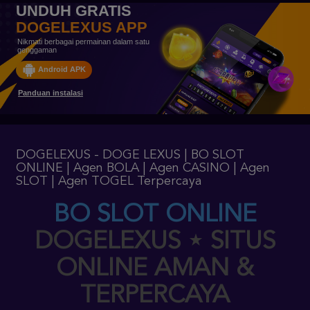
UNDUH GRATIS
DOGELEXUS APP
Nikmati berbagai permainan dalam satu
genggaman
Android APK
Panduan instalasi
DOGELEXUS - DOGE LEXUS | BO SLOT
ONLINE | Agen BOLA | Agen CASINO | Agen
SLOT | Agen TOGEL Terpercaya
BO SLOT ONLINE
DOGELEXUS
⋆
SITUS
ONLINE AMAN &
TERPERCAYA