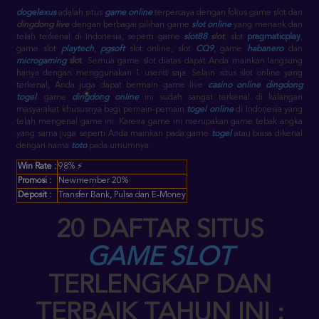
dogelexus
adalah situs
game online
terpercaya dengan fokus game slot dan
dingdong live
dengan berbagai pilihan game
slot online
yang menarik dan
telah terkenal di Indonesia, seperti game
slot88
slot
, slot
pragmaticplay
,
game slot
playtech
,
pgsoft
slot online
, slot
CQ9
, game
habanero
dan
microgaming
slot
. Semua game slot diatas dapat Anda mainkan langsung
hanya dengan menggunakan 1 userid saja.
Selain situs slot online yang
terkenal, Anda juga dapat bermain game live
casino online
dingdong
togel
. game
dingdong online
ini sudah sangat terkenal di kalangan
masyarakat khususnya bagi pemain-pemain
togel online
di Indonesia yang
telah mengenal game ini. Karena game ini merupakan game tebak angka
yang sama juga seperti Anda mainkan pada game
togel
atau biasa dikenal
dengan nama
toto
pada umumnya.
Win Rate :
98% ⚡
Promosi :
Newmember 20%
Deposit :
Transfer Bank, Pulsa dan E-Money
20 DAFTAR SITUS
GAME SLOT
TERLENGKAP DAN
TERBAIK TAHUN INI :