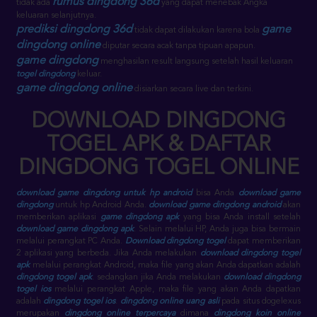
rumus dingdong 36d
tidak ada
yang dapat menebak Angka
keluaran selanjutnya.
prediksi dingdong 36d
game
tidak dapat dilakukan karena bola
dingdong online
diputar secara acak tanpa tipuan apapun.
game dingdong
menghasilan result langsung setelah hasil keluaran
togel dingdong
keluar.
game dingdong online
disiarkan secara live dan terkini.
DOWNLOAD DINGDONG
TOGEL APK & DAFTAR
DINGDONG TOGEL ONLINE
download game dingdong untuk hp android
bisa Anda
download game
dingdong
untuk hp Android Anda.
download game dingdong android
akan
memberikan aplikasi
game dingdong apk
yang bisa Anda install setelah
download game dingdong apk
. Selain melalui HP, Anda juga bisa bermain
melalui perangkat PC Anda.
Download dingdong togel
dapat memberikan
2 aplikasi yang berbeda. Jika Anda melakukan
download dingdong togel
apk
melalui perangkat Android, maka file yang akan Anda dapatkan adalah
dingdong togel apk
. sedangkan jika Anda melakukan
download dingdong
togel ios
melalui perangkat Apple, maka file yang akan Anda dapatkan
adalah
dingdong togel ios
.
dingdong online uang asli
pada situs dogelexus
merupakan
dingdong online terpercaya
dimana
dingdong koin online