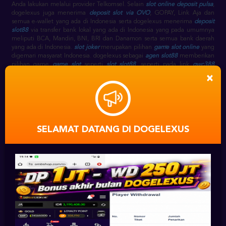
Anda lakukan melalui provider Telkomsel. Selain
slot online deposit pulsa
,
dogelexus juga menerima
deposit slot via OVO
, GOPAY, Link Aja dan
semua e-wallet yang ada di Indonesia serta dogelexus menerima
deposit
slot88
via transfer bank lokal yang ada di Indonesia yang pada umumnya
meliputi BCA, Mandiri, BNI, BRI dan Danamon serta semua bank daerah
yang ada di Indonesia.
slot joker
merupakan pilihan
game slot online
yang
digemari masyarat Indonesia. dogelexus sebagai
agen slot88
memberikan
pilihan game
game slot
seperti
slot slot88
, seperti pada link
gwc388
sebagai alternatif
slot88 slot
, selain itu terdapat juga
joker777
,
joker1788
,
×
joker8868
,
joker888
,
joker688
,
joker slot
sebagai link alternatif
joker
gaming
slot.
slot88 game
sebagai
agen slot88 terpercaya
menyediakan
slot
game joker
.
slot88 online
berjalan selama 24 jam setiap harinya, sehingga
dogelexus slot online
sebagai
agen slot slot88
juga online 24 jam pada
game
slot88 casino
.
SELAMAT DATANG DI DOGELEXUS
DAFTAR SLOT88
⋆
AKUN
SLOT ONLINE JOKER123
SLOT
daftar slot88
di dogelexus
situs online slot
untuk akun
slot88
bisa Anda
lakukan pada menu
daftar slot88 slot
yang ada diatas kanan pada situs
daftar joker gaming
ini.
situs slot88
telah berkerja sama dengan
doge lexus
slot online
menyediakan
game joker
.
daftar akun joker gaming
harus Anda
lengkapi agar
situs slot88
dapat memberikan Anda
userid slot88
disaat