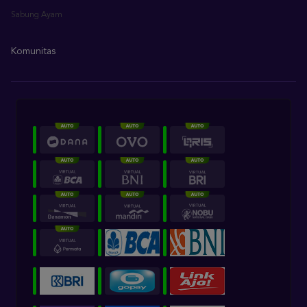
Sabung Ayam
Komunitas