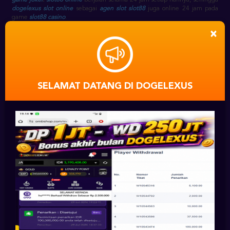
game joker
.
slot88 online
berjalan selama 24 jam setiap harinya, sehingga
dogelexus slot online
sebagai
agen slot slot88
juga online 24 jam pada
game
slot88 casino
.
×
DAFTAR SLOT88
⋆
AKUN
SLOT ONLINE JOKER123
SLOT
SELAMAT DATANG DI DOGELEXUS
daftar slot88
di dogelexus
situs online slot
untuk akun
slot88
bisa Anda
lakukan pada menu
daftar slot88 slot
yang ada diatas kanan pada situs
daftar joker gaming
ini.
situs slot88
telah berkerja sama dengan
doge lexus
slot online
menyediakan
game joker
.
daftar akun joker gaming
harus Anda
lengkapi agar
situs slot88
dapat memberikan Anda
userid slot88
disaat
Anda
daftar joker123
di
www joker123
sebagai situs alternatif
login
joker123
.
slot88 daftar
akun slot online
dengan proses yang cepat dapat
Anda terima sesaat setelah
daftar joker777
selesai Anda isikan datanya
dengan lengkap.
slot88 daftar
hanya membutuhkan waktu beberapa menit
untuk pengisian form
daftar joker888
disitus
joker 123
atau
slot88
sebagai
joker game
terpercaya.
slot88 online
,
joker888
,
joker123
,
jokergaming
,
joker1788
,
joker8868
,
joker777
,
joker688
sebagai alternatif
joker slot
pada
situs dogelexus
joker gaming
.
DOWNLOAD SLOT88 APK