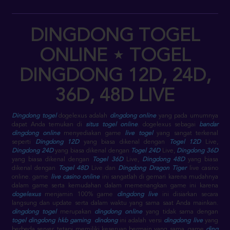
DINGDONG TOGEL
ONLINE ⋆ TOGEL
DINGDONG 12D, 24D,
36D, 48D LIVE
Dingdong togel
dogelexus adalah
dingdong online
yang pada umumnya
dapat Anda temukan di
situs togel online
. dogelexus sebagai
bandar
dingdong online
menyediakan game
live togel
yang sangat terkenal
seperti
Dingdong 12D
yang biasa dikenal dengan
Togel 12D
Live,
Dingdong 24D
yang biasa dikenal dengan
Togel 24D
Live,
Dingdong 36D
yang biasa dikenal dengan
Togel 36D
Live,
Dingdong 48D
yang biasa
dikenal dengan
Togel 48D
Live dan
Dingdong Dragon Tiger
live casino
online. game
live casino online
ini sangatlah di gemari karena mudahnya
dalam game serta kemudahan dalam memenangkan game ini karena
dogelexus
menjamin 100% game
dingdong live
ini disiarkan secara
langsung dan update serta dalam waktu yang sama saat Anda mainkan.
dingdong togel
merupakan
dingdong online
yang tidak sama dengan
togel dingdong
hkb gaming
.
dindong
ini adalah versi
dingdong live
yang
berbeda server, tetapi memiliki keseruan bermain yang sama. game
ding