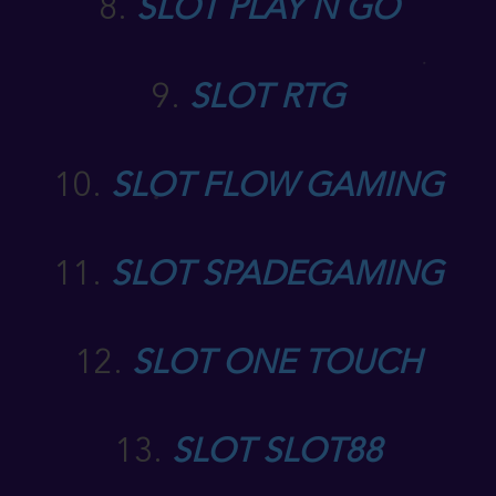
8.
SLOT PLAY N GO
9.
SLOT RTG
10.
SLOT FLOW GAMING
11.
SLOT SPADEGAMING
12.
SLOT ONE TOUCH
13.
SLOT SLOT88