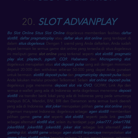
20.
SLOT ADVANPLAY
Bo Slot Online
Situs Slot Online
dogelexus memberikan fasilitas
daftar
slot88
,
daftar pragmaticplay
atau
daftar akun slot online
yang terdapat di
dalam
situs dogelexus
. Dengan 1 userid yang Anda daftarkan, Anda sudah
dapat bermain ke semua game slot online yang tersedia di situs dogelexus
ini meliputi game
slot online
yang terkenal seperti
slot slot88
,
pragmatic
play slot
,
playtech
,
pgsoft
,
CQ9
,
Habanero
dan
Microgaming slot
.
dogelexus merupakan situs
slot deposit pulsa
uang asli dengan minimum
deposit 20.000 dan withdraw sebesar 50.000 yang dapat Anda gunakan
untuk bermain.
slot88 deposit pulsa
dan
pragmaticplay deposit pulsa
dapat
Anda lakukan melalui provider Telkomsel. Selain
slot online deposit pulsa
,
dogelexus juga menerima
deposit slot via OVO
, GOPAY, Link Aja dan
semua e-wallet yang ada di Indonesia serta dogelexus menerima
deposit
slot88
via transfer bank lokal yang ada di Indonesia yang pada umumnya
meliputi BCA, Mandiri, BNI, BRI dan Danamon serta semua bank daerah
yang ada di Indonesia.
slot joker
merupakan pilihan
game slot online
yang
digemari masyarat Indonesia. dogelexus sebagai
agen slot88
memberikan
pilihan game
game slot
seperti
slot slot88
, seperti pada link
gwc388
sebagai alternatif
slot88 slot
, selain itu terdapat juga
joker777
,
joker1788
,
joker8868
,
joker888
,
joker688
,
joker slot
sebagai link alternatif
joker
gaming
slot.
slot88 game
sebagai
agen slot88 terpercaya
menyediakan
slot