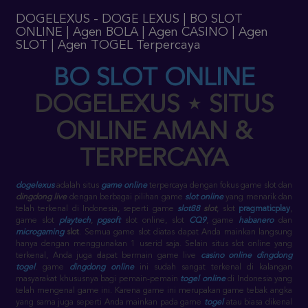
DOGELEXUS - DOGE LEXUS | BO SLOT
ONLINE | Agen BOLA | Agen CASINO | Agen
SLOT | Agen TOGEL Terpercaya
BO SLOT ONLINE
DOGELEXUS
⋆
SITUS
ONLINE AMAN &
TERPERCAYA
dogelexus
adalah situs
game online
terpercaya dengan fokus game slot dan
dingdong live
dengan berbagai pilihan game
slot online
yang menarik dan
telah terkenal di Indonesia, seperti game
slot88
slot
, slot
pragmaticplay
,
game slot
playtech
,
pgsoft
slot online
, slot
CQ9
, game
habanero
dan
microgaming
slot
. Semua game slot diatas dapat Anda mainkan langsung
hanya dengan menggunakan 1 userid saja.
Selain situs slot online yang
terkenal, Anda juga dapat bermain game live
casino online
dingdong
togel
. game
dingdong online
ini sudah sangat terkenal di kalangan
masyarakat khususnya bagi pemain-pemain
togel online
di Indonesia yang
telah mengenal game ini. Karena game ini merupakan game tebak angka
yang sama juga seperti Anda mainkan pada game
togel
atau biasa dikenal