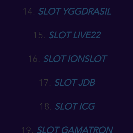
14.
SLOT YGGDRASIL
15.
SLOT LIVE22
16.
SLOT IONSLOT
17.
SLOT JDB
18.
SLOT ICG
19.
SLOT GAMATRON