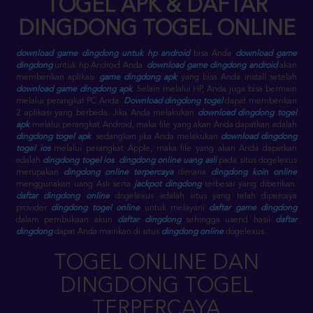
TOGEL APK & DAFTAR
DINGDONG TOGEL ONLINE
download game dingdong untuk hp android
bisa Anda
download game
dingdong
untuk hp Android Anda.
download game dingdong android
akan
memberikan aplikasi
game dingdong apk
yang bisa Anda install setelah
download game dingdong apk
. Selain melalui HP, Anda juga bisa bermain
melalui perangkat PC Anda.
Download dingdong togel
dapat memberikan
2 aplikasi yang berbeda. Jika Anda melakukan
download dingdong togel
apk
melalui perangkat Android, maka file yang akan Anda dapatkan adalah
dingdong togel apk
. sedangkan jika Anda melakukan
download dingdong
togel ios
melalui perangkat Apple, maka file yang akan Anda dapatkan
adalah
dingdong togel ios
.
dingdong online uang asli
pada situs dogelexus
merupakan
dingdong online terpercaya
dimana
dingdong koin online
menggunakan uang Asli serta
jackpot dingdong
terbesar yang diberikan.
daftar dingdong online
dogelexus adalah situs yang telah dipercaya
provider
dingdong togel online
untuk melayani
daftar game dingdong
dalam pembukaan akun
daftar dingdong
sehingga userid hasil
daftar
dingdong
dapat Anda mainkan di situs
dingdong online
dogelexus.
TOGEL ONLINE DAN
DINGDONG TOGEL
TERPERCAYA