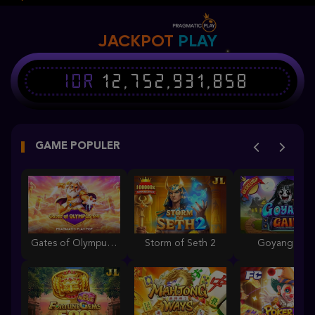
JACKPOT
PLAY
IDR
12,752,931,858
GAME POPULER
Gates of Olympus POP
Storm of Seth 2
Goyang Gai