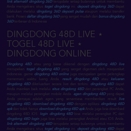
link alternatif dingdong 36D
terupdate setiap bulannya untuk membantu
Anda mengakses situs
togel dingdong
ini.
deposit dingdong 36D
dapat
dilakukan melalui
dingdong 36D deposit pulsa
ataupun melalui transfer
bank. Proses
daftar dingdong 36D
yang sangat mudah dan
bonus dingdong
36D
terbesar di Indonesia
DINGDONG 48D LIVE ⋆
TOGEL 48D LIVE ⋆
DINGDONG ONLINE
Dingdong 48D
atau yang biasa dikenal dengan
dingdong 48D live
merupakan
togel dingdong 48D
yang sangat digemari oleh masyarakat
Indonesia. game
dingdong 48D online
juga merupakan game pelengkap
menemani waktu luang Anda.
result dingdong 48D
atau
keluaran
dingdong 48D
dikeluarkan secara live dan terkini.
dingdong 48D
dapat
Anda mainkan baik melalui
situs dingdong 48D
dari perangkat PC Anda,
maupun melalui perangkat mobile Anda.
agen dingdong 48D
yang dapat
Anda percayai adalah agen yang senantiasa memberikan result
live
dingdong 48D
,
download dingdong 48D
dengan aplikasi
dingdong 48D
apk
dan tidak hanya
download dingdong 48D apk
Anda juga bisa download
dingdong 48D IOS.
login dingdong 48D
bisa melalui perangkat PC dan
dingdong 48D login
juga bisa melalui perangkat Android atau IOS Anda.
link alternatif dingdong 48D
terupdate setiap bulannya untuk membantu
Anda mengakses situs
togel dingdong
ini.
deposit dingdong 48D
dapat