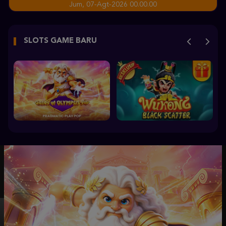
Starlight Princess™ 1000
Jum, 07-Agt-2026 00.00.00
ag****8
IDR
12,933,600.00
SLOTS GAME BARU
Gates of Olympus Super Scatter
h****4
IDR
9,804,000.00
Starlight Princess™ 1000
ag****8
IDR
9,791,000.00
Gates of Olympus Super Scatter
h****4
IDR
9,329,000.00
Mahjong Wins 3 – Black Scatter
res****s
IDR
8,386,000.00