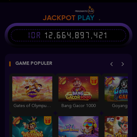
JACKPOT
PLAY
IDR
12,664,897,421
GAME POPULER
Gates of Olympus POP
Bang Gacor 1000
Goyang Gai