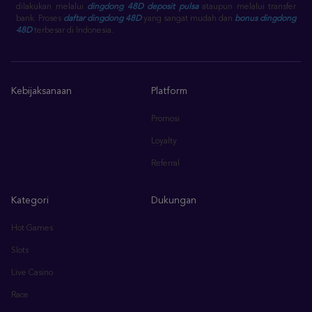
dilakukan melalui
dingdong 48D deposit pulsa
ataupun melalui transfer
bank. Proses
daftar dingdong 48D
yang sangat mudah dan
bonus dingdong
48D
terbesar di Indonesia.
Kebijaksanaan
Platform
Promosi
Loyalty
Referral
Kategori
Dukungan
Hot Games
Slots
Live Casino
Race