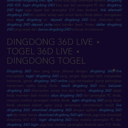
download dingdong 24D apk
, Anda bisa juga download aplikasi
dingdong
24D IOS
.
login dingdong 24D
bisa saja dari perangkat PC dan
dingdong
24D login
juga dapat dari perangkat IOS atau Android.
link alternatif
dingdong 24D
ter update setiap saat untuk bantu Anda dalam mengakses
situs
togel dingdong
ini.
deposit dingdong 24D
bisa dilakukan dari
dingdong 24D deposit pulsa
atau transfer bank. Proses
daftar dingdong
24D
yang cepat dan
bonus dingdong 24D
terbesar di Indonesia
DINGDONG 36D LIVE ⋆
TOGEL 36D LIVE ⋆
DINGDONG TOGEL
Dingdong 36D
atau yang biasa dikenal dengan
dingdong 36D live
merupakan
togel dingdong 36D
yang sangat digemari oleh masyarakat
Indonesia. game
dingdong 36D online
juga merupakan game pelengkap
menemani waktu luang Anda.
result dingdong 36D
atau
keluaran
dingdong 36D
dikeluarkan secara live dan terkini.
dingdong 36D
dapat
Anda mainkan baik melalui
situs dingdong 36D
dari perangkat PC Anda,
maupun melalui perangkat mobile Anda.
agen dingdong 36D
yang dapat
Anda percayai adalah agen yang senantiasa memberikan result
live
dingdong 36D
,
download dingdong 36D
dengan aplikasi
dingdong 36D
apk
dan tidak hanya
download dingdong 36D apk
Anda juga bisa download
dingdong 36D IOS.
login dingdong 36D
bisa melalui perangkat PC dan
dingdong 36D login
juga bisa melalui perangkat Android atau IOS Anda.