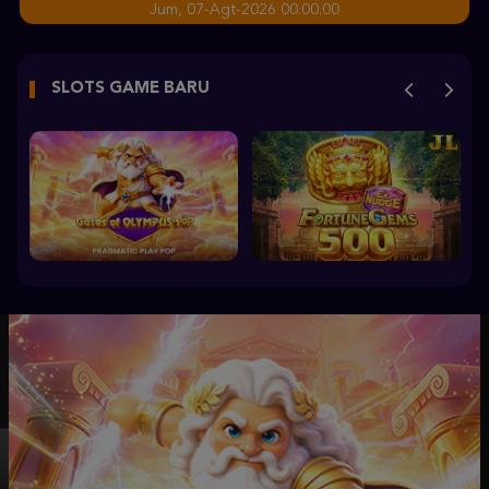
Sweet Bonanza 2500
Jum, 07-Agt-2026 00.00.00
m***3
IDR
5,298,200.00
SLOTS GAME BARU
Gates of Olympus 1000
lu****7
IDR
4,863,400.00
Sweet Bonanza 2500
m***3
IDR
4,199,670.00
Mahjong Wins 3 – Black Scatter
p****3
IDR
4,106,000.00
Sweet Bonanza 2500
m***3
IDR
4,031,800.00