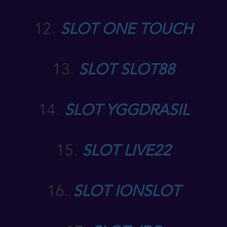
12.
SLOT ONE TOUCH
13.
SLOT SLOT88
14.
SLOT YGGDRASIL
15.
SLOT LIVE22
16.
SLOT IONSLOT