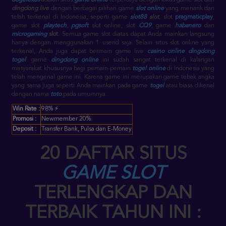
dogelexus
adalah situs
game online
terpercaya dengan fokus game slot dan
dingdong live
dengan berbagai pilihan game
slot online
yang menarik dan
telah terkenal di Indonesia, seperti game
slot88
slot
, slot
pragmaticplay
,
game slot
playtech
,
pgsoft
slot online
, slot
CQ9
, game
habanero
dan
microgaming
slot
. Semua game slot diatas dapat Anda mainkan langsung
hanya dengan menggunakan 1 userid saja.
Selain situs slot online yang
terkenal, Anda juga dapat bermain game live
casino online
dingdong
togel
. game
dingdong online
ini sudah sangat terkenal di kalangan
masyarakat khususnya bagi pemain-pemain
togel online
di Indonesia yang
telah mengenal game ini. Karena game ini merupakan game tebak angka
yang sama juga seperti Anda mainkan pada game
togel
atau biasa dikenal
dengan nama
toto
pada umumnya.
Win Rate :
98% ⚡
Promosi :
Newmember 20%
Deposit :
Transfer Bank, Pulsa dan E-Money
20 DAFTAR SITUS
GAME SLOT
TERLENGKAP DAN
TERBAIK TAHUN INI :