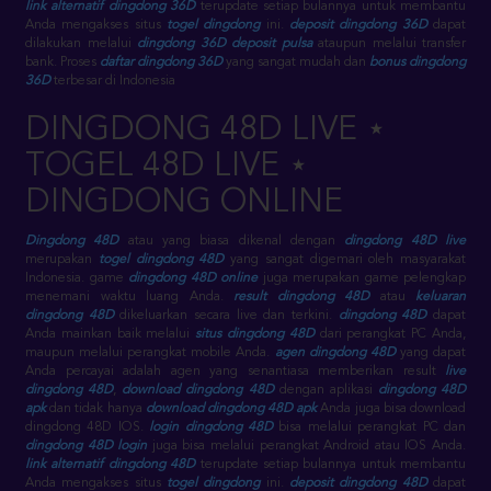
link alternatif dingdong 36D
terupdate setiap bulannya untuk membantu
Anda mengakses situs
togel dingdong
ini.
deposit dingdong 36D
dapat
dilakukan melalui
dingdong 36D deposit pulsa
ataupun melalui transfer
bank. Proses
daftar dingdong 36D
yang sangat mudah dan
bonus dingdong
36D
terbesar di Indonesia
DINGDONG 48D LIVE ⋆
TOGEL 48D LIVE ⋆
DINGDONG ONLINE
Dingdong 48D
atau yang biasa dikenal dengan
dingdong 48D live
merupakan
togel dingdong 48D
yang sangat digemari oleh masyarakat
Indonesia. game
dingdong 48D online
juga merupakan game pelengkap
menemani waktu luang Anda.
result dingdong 48D
atau
keluaran
dingdong 48D
dikeluarkan secara live dan terkini.
dingdong 48D
dapat
Anda mainkan baik melalui
situs dingdong 48D
dari perangkat PC Anda,
maupun melalui perangkat mobile Anda.
agen dingdong 48D
yang dapat
Anda percayai adalah agen yang senantiasa memberikan result
live
dingdong 48D
,
download dingdong 48D
dengan aplikasi
dingdong 48D
apk
dan tidak hanya
download dingdong 48D apk
Anda juga bisa download
dingdong 48D IOS.
login dingdong 48D
bisa melalui perangkat PC dan
dingdong 48D login
juga bisa melalui perangkat Android atau IOS Anda.
link alternatif dingdong 48D
terupdate setiap bulannya untuk membantu
Anda mengakses situs
togel dingdong
ini.
deposit dingdong 48D
dapat