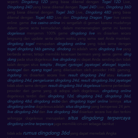
seperti
Dingdong 12D
yang biasa dikenal dengan
Togel 12D
Live,
Dingdong 24D
yang biasa dikenal dengan
Togel 24D
Live,
Dingdong 36D
yang biasa dikenal dengan
Togel 36D
Live,
Dingdong 48D
yang biasa
dikenal dengan
Togel 48D
Live dan
Dingdong Dragon Tiger
live casino
online. game
live casino online
ini sangatlah di gemari karena mudahnya
dalam game serta kemudahan dalam memenangkan game ini karena
dogelexus
menjamin 100% game
dingdong live
ini disiarkan secara
langsung dan update serta dalam waktu yang sama saat Anda mainkan.
dingdong togel
merupakan
dingdong online
yang tidak sama dengan
togel dingdong
hkb gaming
.
dindong
ini adalah versi
dingdong live
yang
berbeda server, tetapi memiliki keseruan bermain yang sama. game
ding
dong
pada situs dogelexus
live dingdong
ini dapat Anda sanding dan tidak
kalah dengan situs
totojitu
,
8togel
,
rgotogel
,
jayatogel
,
afatogel
,
togelcc
,
brotogel
dan
eyang togel
yang dikeluarkan oleh provider HKB gaming.
ingdong
ini disiarkan secara live
result dingdong 24d
atau
keluaran
dingdong 24d
,
pengeluaran dingdong 24d
,
result dingdong 36d jayatogel
tidak akan sama dengan
result dingdong 36d dogelexus
karena perbedaan
provider dari game yang di adopsi oleh dogelexus.
dingdong online
dogelexus terdiri dari
dingdong 12d
,
dingdong 24d
,
dingdong 36d
,
dingdong 48d
,
dingdong sicbo
dan
dingdong togel online
lainnya.
situs
dingdong online
dogelexus adalah
situs dingdong
yang beroperasi 24 jam.
live dingdong 24d
dan
live dingdong 36d
disiarkan secara live dan terkini
situs dingdong terpercaya
sehingga dogelexus merupakan
.
dingdong online terpercaya
juga memiliki ciri-ciri sebagai berikut :
rumus dingdong 36d
tidak ada
yang dapat menebak Angka