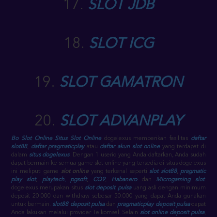
17.
SLOT JDB
18.
SLOT ICG
19.
SLOT GAMATRON
20.
SLOT ADVANPLAY
Bo Slot Online
Situs Slot Online
dogelexus memberikan fasilitas
daftar
slot88
,
daftar pragmaticplay
atau
daftar akun slot online
yang terdapat di
dalam
situs dogelexus
. Dengan 1 userid yang Anda daftarkan, Anda sudah
dapat bermain ke semua game slot online yang tersedia di situs dogelexus
ini meliputi game
slot online
yang terkenal seperti
slot slot88
,
pragmatic
play slot
,
playtech
,
pgsoft
,
CQ9
,
Habanero
dan
Microgaming slot
.
dogelexus merupakan situs
slot deposit pulsa
uang asli dengan minimum
deposit 20.000 dan withdraw sebesar 50.000 yang dapat Anda gunakan
untuk bermain.
slot88 deposit pulsa
dan
pragmaticplay deposit pulsa
dapat
Anda lakukan melalui provider Telkomsel. Selain
slot online deposit pulsa
,