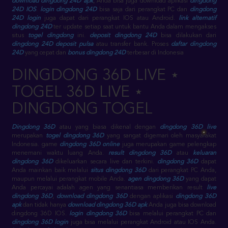
download dingdong 24D apk
, Anda bisa juga download aplikasi
dingdong
24D IOS
.
login dingdong 24D
bisa saja dari perangkat PC dan
dingdong
24D login
juga dapat dari perangkat IOS atau Android.
link alternatif
dingdong 24D
ter update setiap saat untuk bantu Anda dalam mengakses
situs
togel dingdong
ini.
deposit dingdong 24D
bisa dilakukan dari
dingdong 24D deposit pulsa
atau transfer bank. Proses
daftar dingdong
24D
yang cepat dan
bonus dingdong 24D
terbesar di Indonesia
DINGDONG 36D LIVE ⋆
TOGEL 36D LIVE ⋆
DINGDONG TOGEL
Dingdong 36D
atau yang biasa dikenal dengan
dingdong 36D live
merupakan
togel dingdong 36D
yang sangat digemari oleh masyarakat
Indonesia. game
dingdong 36D online
juga merupakan game pelengkap
menemani waktu luang Anda.
result dingdong 36D
atau
keluaran
dingdong 36D
dikeluarkan secara live dan terkini.
dingdong 36D
dapat
Anda mainkan baik melalui
situs dingdong 36D
dari perangkat PC Anda,
maupun melalui perangkat mobile Anda.
agen dingdong 36D
yang dapat
Anda percayai adalah agen yang senantiasa memberikan result
live
dingdong 36D
,
download dingdong 36D
dengan aplikasi
dingdong 36D
apk
dan tidak hanya
download dingdong 36D apk
Anda juga bisa download
dingdong 36D IOS.
login dingdong 36D
bisa melalui perangkat PC dan
dingdong 36D login
juga bisa melalui perangkat Android atau IOS Anda.