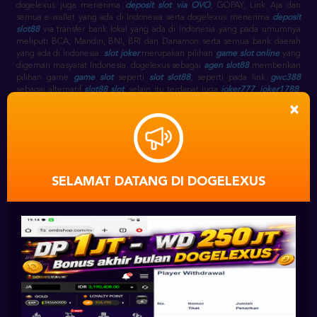
dogelexus juga menerima
deposit slot via OVO
, GOPAY, Link Aja dan
semua e-wallet yang ada di Indonesia serta dogelexus menerima
deposit
slot88
via transfer bank lokal yang ada di Indonesia yang pada umumnya
meliputi BCA, Mandiri, BNI, BRI dan Danamon serta semua bank daerah
yang ada di Indonesia.
slot joker
merupakan pilihan
game slot online
yang
digemari masyarat Indonesia. dogelexus sebagai
agen slot88
memberikan
pilihan game
game slot
seperti
slot slot88
, seperti pada link
gwc388
sebagai alternatif
slot88 slot
, selain itu terdapat juga
joker777
,
joker1788
,
joker8868
,
joker888
,
joker688
,
joker slot
sebagai link alternatif
joker
×
gaming
slot.
slot88 game
sebagai
agen slot88 terpercaya
menyediakan
slot
game joker
.
slot88 online
berjalan selama 24 jam setiap harinya, sehingga
dogelexus slot online
sebagai
agen slot slot88
juga online 24 jam pada
game
slot88 casino
.
DAFTAR SLOT88
⋆
AKUN
SELAMAT DATANG DI DOGELEXUS
SLOT ONLINE JOKER123
SLOT
daftar slot88
di dogelexus
situs online slot
untuk akun
slot88
bisa Anda
lakukan pada menu
daftar slot88 slot
yang ada diatas kanan pada situs
daftar joker gaming
ini.
situs slot88
telah berkerja sama dengan
doge lexus
slot online
menyediakan
game joker
.
daftar akun joker gaming
harus Anda
lengkapi agar
situs slot88
dapat memberikan Anda
userid slot88
disaat
Anda
daftar joker123
di
www joker123
sebagai situs alternatif
login