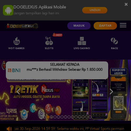
×
DOGELEXUS Aplikasi Mobile
UNDUH
Jangan tampilkan lagi hari ini
MASUK
DAFTAR
HOT GAMES
SLOTS
LIVE CASINO
RACE
SELAMAT KEPADA
mu***z Berhasil Withdraw Sebesar Rp 1.850.000
ampai 30-Sep-2026 14.59.59. Selama waktu ini, PP Virtual Sports permainan tidak 