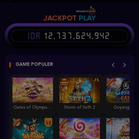
JACKPOT
PLAY
IDR
12,737,633,805
GAME POPULER
Gates of Olympus POP
Storm of Seth 2
Goyang Gai