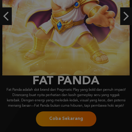
Gates of Olympus Super Scatter
h****4
IDR
3,877,000.00
Previous
Ne
Mahjong Wins 3 – Black Scatter
p****3
IDR
3,825,000.00
FAT PANDA
Fat Panda adalah slot brand dari Pragmatic Play yang bold dan penuh impact!
Dirancang buat nyita perhatian dan kasih gameplay seru yang nggak
ketebak. Dengan energi yang meledak-ledak, visual yang kece, dan potensi
menang besar—Fat Panda bukan cuma hiburan, tapi pembawa hoki sejati!
Coba Sekarang