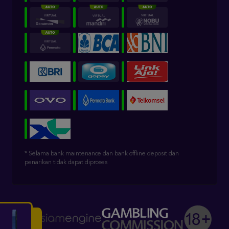
* Selama bank maintenance dan bank offline deposit dan
penarikan tidak dapat diproses