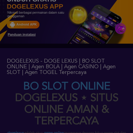
DOGELEXUS APP
Nikmati berbagai permainan dalam satu
genggaman
Android APK
Panduan instalasi
DOGELEXUS - DOGE LEXUS | BO SLOT
ONLINE | Agen BOLA | Agen CASINO | Agen
SLOT | Agen TOGEL Terpercaya
BO SLOT ONLINE
DOGELEXUS
⋆
SITUS
ONLINE AMAN &
TERPERCAYA