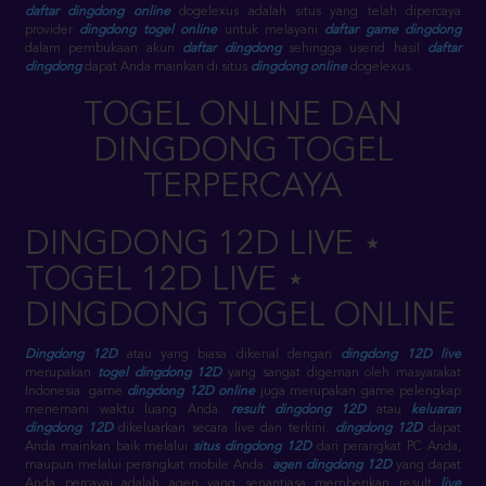
daftar dingdong online
dogelexus adalah situs yang telah dipercaya
provider
dingdong togel online
untuk melayani
daftar game dingdong
dalam pembukaan akun
daftar dingdong
sehingga userid hasil
daftar
dingdong
dapat Anda mainkan di situs
dingdong online
dogelexus.
TOGEL ONLINE DAN
DINGDONG TOGEL
TERPERCAYA
DINGDONG 12D LIVE ⋆
TOGEL 12D LIVE ⋆
DINGDONG TOGEL ONLINE
Dingdong 12D
atau yang biasa dikenal dengan
dingdong 12D live
merupakan
togel dingdong 12D
yang sangat digemari oleh masyarakat
Indonesia. game
dingdong 12D online
juga merupakan game pelengkap
menemani waktu luang Anda.
result dingdong 12D
atau
keluaran
dingdong 12D
dikeluarkan secara live dan terkini.
dingdong 12D
dapat
Anda mainkan baik melalui
situs dingdong 12D
dari perangkat PC Anda,
maupun melalui perangkat mobile Anda.
agen dingdong 12D
yang dapat
Anda percayai adalah agen yang senantiasa memberikan result
live