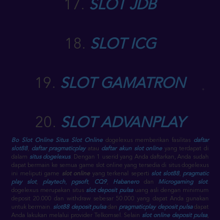
17.
SLOT JDB
18.
SLOT ICG
19.
SLOT GAMATRON
20.
SLOT ADVANPLAY
Bo Slot Online
Situs Slot Online
dogelexus memberikan fasilitas
daftar
slot88
,
daftar pragmaticplay
atau
daftar akun slot online
yang terdapat di
dalam
situs dogelexus
. Dengan 1 userid yang Anda daftarkan, Anda sudah
dapat bermain ke semua game slot online yang tersedia di situs dogelexus
ini meliputi game
slot online
yang terkenal seperti
slot slot88
,
pragmatic
play slot
,
playtech
,
pgsoft
,
CQ9
,
Habanero
dan
Microgaming slot
.
dogelexus merupakan situs
slot deposit pulsa
uang asli dengan minimum
deposit 20.000 dan withdraw sebesar 50.000 yang dapat Anda gunakan
untuk bermain.
slot88 deposit pulsa
dan
pragmaticplay deposit pulsa
dapat
Anda lakukan melalui provider Telkomsel. Selain
slot online deposit pulsa
,