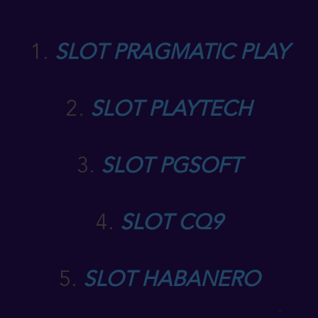
1.
SLOT PRAGMATIC PLAY
2.
SLOT PLAYTECH
3.
SLOT PGSOFT
4.
SLOT CQ9
5.
SLOT HABANERO