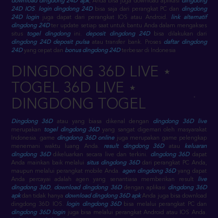
download dingdong 24D apk
, Anda bisa juga download aplikasi
dingdong
24D IOS
.
login dingdong 24D
bisa saja dari perangkat PC dan
dingdong
24D login
juga dapat dari perangkat IOS atau Android.
link alternatif
dingdong 24D
ter update setiap saat untuk bantu Anda dalam mengakses
situs
togel dingdong
ini.
deposit dingdong 24D
bisa dilakukan dari
dingdong 24D deposit pulsa
atau transfer bank. Proses
daftar dingdong
24D
yang cepat dan
bonus dingdong 24D
terbesar di Indonesia
DINGDONG 36D LIVE ⋆
TOGEL 36D LIVE ⋆
DINGDONG TOGEL
Dingdong 36D
atau yang biasa dikenal dengan
dingdong 36D live
merupakan
togel dingdong 36D
yang sangat digemari oleh masyarakat
Indonesia. game
dingdong 36D online
juga merupakan game pelengkap
menemani waktu luang Anda.
result dingdong 36D
atau
keluaran
dingdong 36D
dikeluarkan secara live dan terkini.
dingdong 36D
dapat
Anda mainkan baik melalui
situs dingdong 36D
dari perangkat PC Anda,
maupun melalui perangkat mobile Anda.
agen dingdong 36D
yang dapat
Anda percayai adalah agen yang senantiasa memberikan result
live
dingdong 36D
,
download dingdong 36D
dengan aplikasi
dingdong 36D
apk
dan tidak hanya
download dingdong 36D apk
Anda juga bisa download
dingdong 36D IOS.
login dingdong 36D
bisa melalui perangkat PC dan
dingdong 36D login
juga bisa melalui perangkat Android atau IOS Anda.