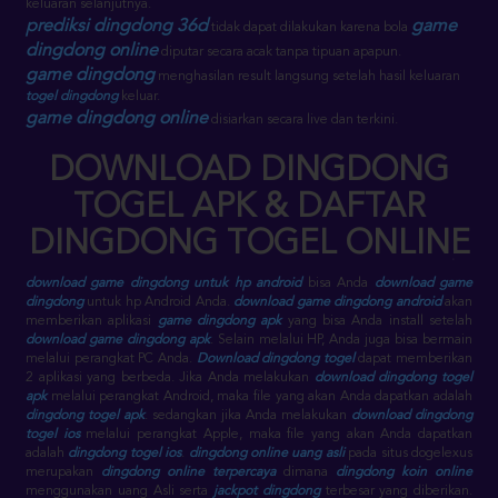
keluaran selanjutnya.
prediksi dingdong 36d
game
tidak dapat dilakukan karena bola
dingdong online
diputar secara acak tanpa tipuan apapun.
game dingdong
menghasilan result langsung setelah hasil keluaran
togel dingdong
keluar.
game dingdong online
disiarkan secara live dan terkini.
DOWNLOAD DINGDONG
TOGEL APK & DAFTAR
DINGDONG TOGEL ONLINE
download game dingdong untuk hp android
bisa Anda
download game
dingdong
untuk hp Android Anda.
download game dingdong android
akan
memberikan aplikasi
game dingdong apk
yang bisa Anda install setelah
download game dingdong apk
. Selain melalui HP, Anda juga bisa bermain
melalui perangkat PC Anda.
Download dingdong togel
dapat memberikan
2 aplikasi yang berbeda. Jika Anda melakukan
download dingdong togel
apk
melalui perangkat Android, maka file yang akan Anda dapatkan adalah
dingdong togel apk
. sedangkan jika Anda melakukan
download dingdong
togel ios
melalui perangkat Apple, maka file yang akan Anda dapatkan
adalah
dingdong togel ios
.
dingdong online uang asli
pada situs dogelexus
merupakan
dingdong online terpercaya
dimana
dingdong koin online
menggunakan uang Asli serta
jackpot dingdong
terbesar yang diberikan.