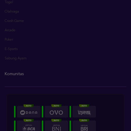
Togel
Olahraga
Crash Game
Arcade
Poker
E-Sports
Sabung Ayam
Komunitas