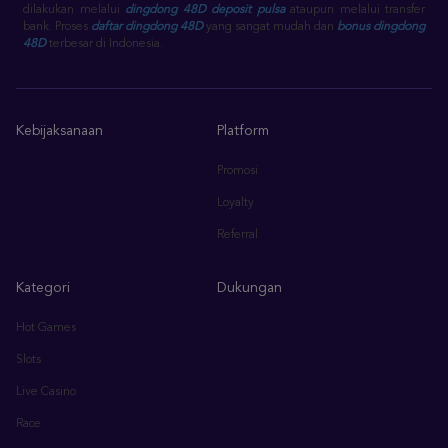
dilakukan melalui
dingdong 48D deposit pulsa
ataupun melalui transfer
bank. Proses
daftar dingdong 48D
yang sangat mudah dan
bonus dingdong
48D
terbesar di Indonesia.
Kebijaksanaan
Platform
Promosi
Loyalty
Referral
Kategori
Dukungan
Hot Games
Slots
Live Casino
Race