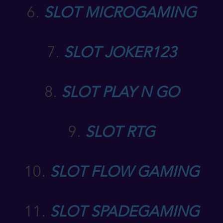
6.
SLOT MICROGAMING
7.
SLOT JOKER123
8.
SLOT PLAY N GO
9.
SLOT RTG
10.
SLOT FLOW GAMING
11.
SLOT SPADEGAMING