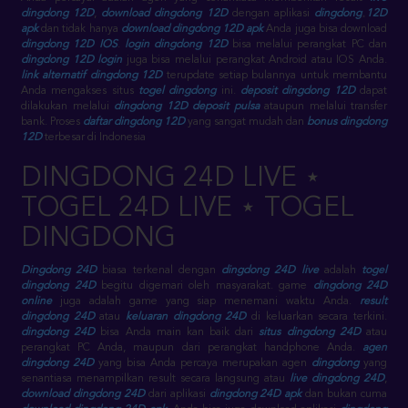
dingdong 12D
,
download dingdong 12D
dengan aplikasi
dingdong 12D
apk
dan tidak hanya
download dingdong 12D apk
Anda juga bisa download
dingdong 12D IOS
.
login dingdong 12D
bisa melalui perangkat PC dan
dingdong 12D login
juga bisa melalui perangkat Android atau IOS Anda.
link alternatif dingdong 12D
terupdate setiap bulannya untuk membantu
Anda mengakses situs
togel dingdong
ini.
deposit dingdong 12D
dapat
dilakukan melalui
dingdong 12D deposit pulsa
ataupun melalui transfer
bank. Proses
daftar dingdong 12D
yang sangat mudah dan
bonus dingdong
12D
terbesar di Indonesia
DINGDONG 24D LIVE ⋆
TOGEL 24D LIVE ⋆ TOGEL
DINGDONG
Dingdong 24D
biasa terkenal dengan
dingdong 24D live
adalah
togel
dingdong 24D
begitu digemari oleh masyarakat. game
dingdong 24D
online
juga adalah game yang siap menemani waktu Anda.
result
dingdong 24D
atau
keluaran dingdong 24D
di keluarkan secara terkini.
dingdong 24D
bisa Anda main kan baik dari
situs dingdong 24D
atau
perangkat PC Anda, maupun dari perangkat handphone Anda.
agen
dingdong 24D
yang bisa Anda percaya merupakan agen
dingdong
yang
senantiasa menampilkan result secara langsung atau
live dingdong 24D
,
download dingdong 24D
dari aplikasi
dingdong 24D apk
dan bukan cuma