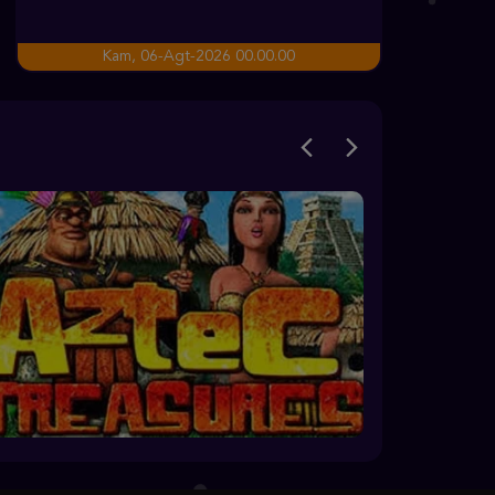
r****9
IDR
7,025,500.00
Kpop Hunter Zeus
Mahjong Legend
Kam, 06-Agt-2026 00.00.00
Sugar Rush 1000
ag****8
IDR
4,420,200.00
Gates of Olympus
1000
co****6
IDR
4,334,000.00
Sweet Bonanza 2500
m***3
IDR
4,031,800.00
Mahjong Wins 3 – Black
Scatter
co****6
IDR
2,749,000.00