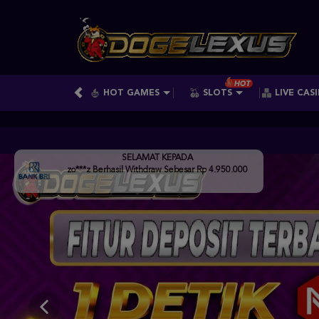
HOT GAMES
SLOTS
LIVE CAS
SELAMAT KEPADA
zo***z Berhasil Withdraw Sebesar Rp 4.950.000