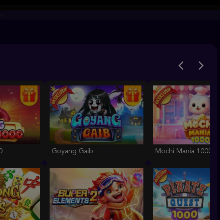
0
Goyang Gaib
Mochi Mania 1000