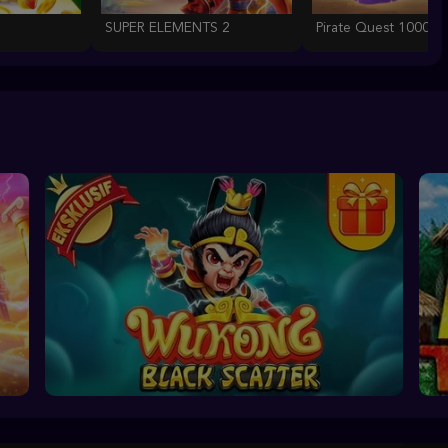
SUPER ELEMENTS 2
Pirate Quest 1000