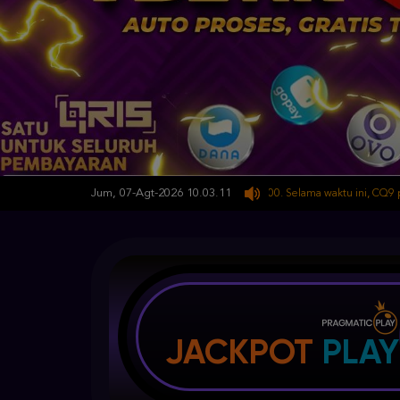
Jum, 07-Agt-2026 10.03.11
da 07-Agt-2026 dari 07.33.40 sampai 15.00.00. Selama waktu ini, CQ9 permainan 
JACKPOT
PLAY