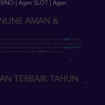
SINO | Agen SLOT | Agen
ONLINE AMAN &
 dan telah terkenal di Indonesia, seperti game
slot88
slot
, slot
 langsung hanya dengan menggunakan 1 userid saja.
Selain situs
alangan masyarakat khususnya bagi pemain-pemain
togel online
di
au biasa dikenal dengan nama
toto
pada umumnya.
AN TERBAIK TAHUN