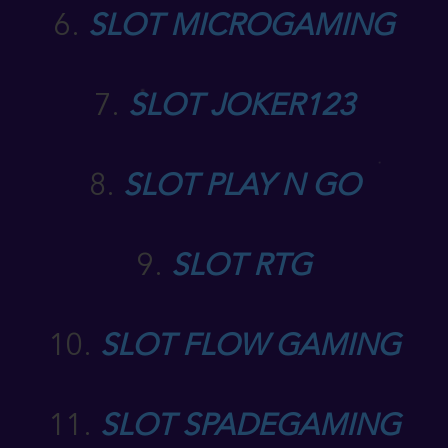
6.
SLOT MICROGAMING
7.
SLOT JOKER123
8.
SLOT PLAY N GO
9.
SLOT RTG
10.
SLOT FLOW GAMING
11.
SLOT SPADEGAMING