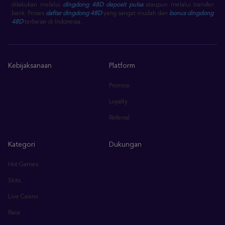
dilakukan melalui
dingdong 48D deposit pulsa
ataupun melalui transfer
bank. Proses
daftar dingdong 48D
yang sangat mudah dan
bonus dingdong
48D
terbesar di Indonesia.
Kebijaksanaan
Platform
Promosi
Loyalty
Referral
Kategori
Dukungan
Hot Games
Slots
Live Casino
Race