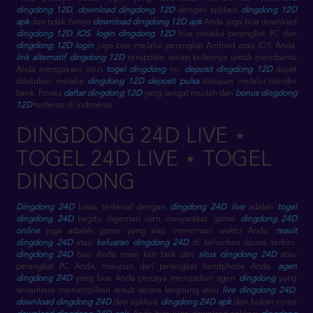
dingdong 12D
,
download dingdong 12D
dengan aplikasi
dingdong 12D
apk
dan tidak hanya
download dingdong 12D apk
Anda juga bisa download
dingdong 12D IOS
.
login dingdong 12D
bisa melalui perangkat PC dan
dingdong 12D login
juga bisa melalui perangkat Android atau IOS Anda.
link alternatif dingdong 12D
terupdate setiap bulannya untuk membantu
Anda mengakses situs
togel dingdong
ini.
deposit dingdong 12D
dapat
dilakukan melalui
dingdong 12D deposit pulsa
ataupun melalui transfer
bank. Proses
daftar dingdong 12D
yang sangat mudah dan
bonus dingdong
12D
terbesar di Indonesia
DINGDONG 24D LIVE ⋆
TOGEL 24D LIVE ⋆ TOGEL
DINGDONG
Dingdong 24D
biasa terkenal dengan
dingdong 24D live
adalah
togel
dingdong 24D
begitu digemari oleh masyarakat. game
dingdong 24D
online
juga adalah game yang siap menemani waktu Anda.
result
dingdong 24D
atau
keluaran dingdong 24D
di keluarkan secara terkini.
dingdong 24D
bisa Anda main kan baik dari
situs dingdong 24D
atau
perangkat PC Anda, maupun dari perangkat handphone Anda.
agen
dingdong 24D
yang bisa Anda percaya merupakan agen
dingdong
yang
senantiasa menampilkan result secara langsung atau
live dingdong 24D
,
download dingdong 24D
dari aplikasi
dingdong 24D apk
dan bukan cuma