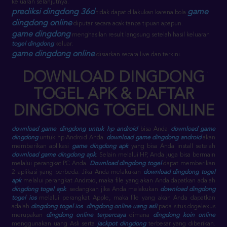
keluaran selanjutnya.
prediksi dingdong 36d
game
tidak dapat dilakukan karena bola
dingdong online
diputar secara acak tanpa tipuan apapun.
game dingdong
menghasilan result langsung setelah hasil keluaran
togel dingdong
keluar.
game dingdong online
disiarkan secara live dan terkini.
DOWNLOAD DINGDONG
TOGEL APK & DAFTAR
DINGDONG TOGEL ONLINE
download game dingdong untuk hp android
bisa Anda
download game
dingdong
untuk hp Android Anda.
download game dingdong android
akan
memberikan aplikasi
game dingdong apk
yang bisa Anda install setelah
download game dingdong apk
. Selain melalui HP, Anda juga bisa bermain
melalui perangkat PC Anda.
Download dingdong togel
dapat memberikan
2 aplikasi yang berbeda. Jika Anda melakukan
download dingdong togel
apk
melalui perangkat Android, maka file yang akan Anda dapatkan adalah
dingdong togel apk
. sedangkan jika Anda melakukan
download dingdong
togel ios
melalui perangkat Apple, maka file yang akan Anda dapatkan
adalah
dingdong togel ios
.
dingdong online uang asli
pada situs dogelexus
merupakan
dingdong online terpercaya
dimana
dingdong koin online
menggunakan uang Asli serta
jackpot dingdong
terbesar yang diberikan.