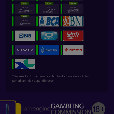
* Selama bank maintenance dan bank offline deposit dan
penarikan tidak dapat diproses