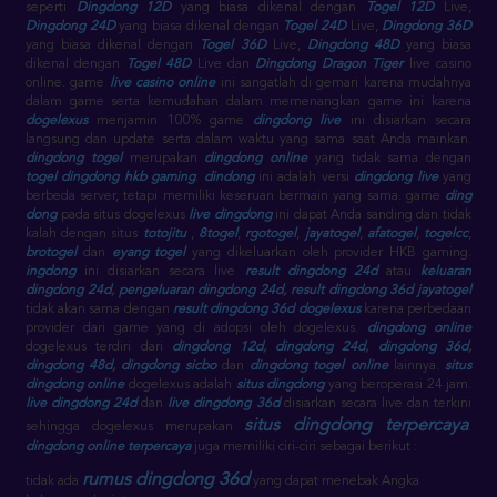
seperti
Dingdong 12D
yang biasa dikenal dengan
Togel 12D
Live,
Dingdong 24D
yang biasa dikenal dengan
Togel 24D
Live,
Dingdong 36D
yang biasa dikenal dengan
Togel 36D
Live,
Dingdong 48D
yang biasa
dikenal dengan
Togel 48D
Live dan
Dingdong Dragon Tiger
live casino
online. game
live casino online
ini sangatlah di gemari karena mudahnya
dalam game serta kemudahan dalam memenangkan game ini karena
dogelexus
menjamin 100% game
dingdong live
ini disiarkan secara
langsung dan update serta dalam waktu yang sama saat Anda mainkan.
dingdong togel
merupakan
dingdong online
yang tidak sama dengan
togel dingdong
hkb gaming
.
dindong
ini adalah versi
dingdong live
yang
berbeda server, tetapi memiliki keseruan bermain yang sama. game
ding
dong
pada situs dogelexus
live dingdong
ini dapat Anda sanding dan tidak
kalah dengan situs
totojitu
,
8togel
,
rgotogel
,
jayatogel
,
afatogel
,
togelcc
,
brotogel
dan
eyang togel
yang dikeluarkan oleh provider HKB gaming.
ingdong
ini disiarkan secara live
result dingdong 24d
atau
keluaran
dingdong 24d
,
pengeluaran dingdong 24d
,
result dingdong 36d jayatogel
tidak akan sama dengan
result dingdong 36d dogelexus
karena perbedaan
provider dari game yang di adopsi oleh dogelexus.
dingdong online
dogelexus terdiri dari
dingdong 12d
,
dingdong 24d
,
dingdong 36d
,
dingdong 48d
,
dingdong sicbo
dan
dingdong togel online
lainnya.
situs
dingdong online
dogelexus adalah
situs dingdong
yang beroperasi 24 jam.
live dingdong 24d
dan
live dingdong 36d
disiarkan secara live dan terkini
situs dingdong terpercaya
sehingga dogelexus merupakan
.
dingdong online terpercaya
juga memiliki ciri-ciri sebagai berikut :
rumus dingdong 36d
tidak ada
yang dapat menebak Angka