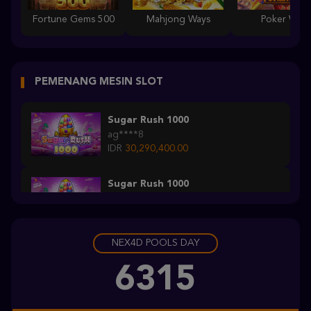
Fortune Gems 500
Mahjong Ways
Poker Win
PEMENANG MESIN SLOT
Sugar Rush 1000
ag****8
IDR
30,290,400.00
Sugar Rush 1000
ag****8
IDR
17,376,800.00
NEX4D POOLS DAY
Sugar Rush 1000
ag****8
6315
IDR
13,082,000.00