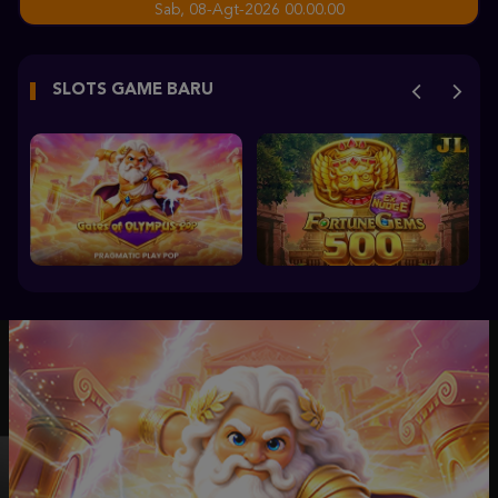
Sugar Rush 1000
Sab, 08-Agt-2026 00.00.00
ag****8
IDR
12,998,000.00
SLOTS GAME BARU
Gates of Olympus Super Scatter
h****4
IDR
11,362,800.00
Sugar Rush 1000
ag****8
IDR
10,299,200.00
Sugar Rush 1000
ag****8
IDR
6,882,000.00
Sugar Rush 1000
ag****8
IDR
4,886,400.00