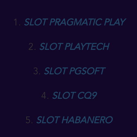
1.
SLOT PRAGMATIC PLAY
2.
SLOT PLAYTECH
3.
SLOT PGSOFT
4.
SLOT CQ9
5.
SLOT HABANERO