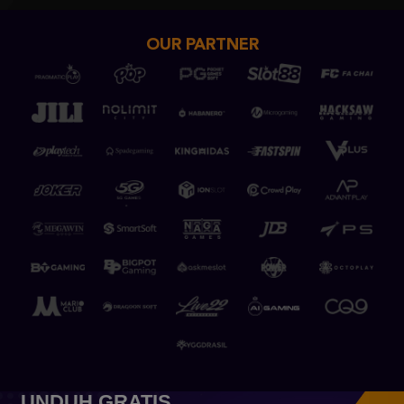
OUR PARTNER
UNDUH GRATIS