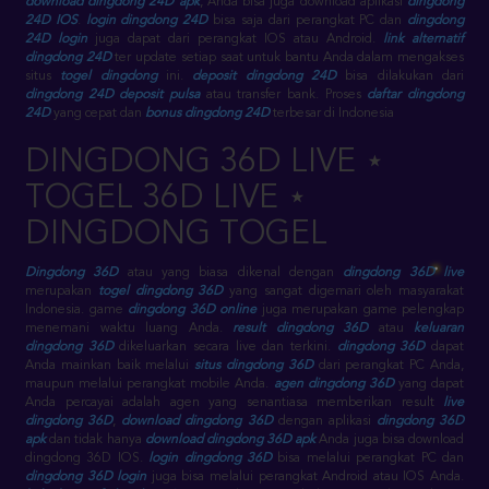
download dingdong 24D apk
, Anda bisa juga download aplikasi
dingdong
24D IOS
.
login dingdong 24D
bisa saja dari perangkat PC dan
dingdong
24D login
juga dapat dari perangkat IOS atau Android.
link alternatif
dingdong 24D
ter update setiap saat untuk bantu Anda dalam mengakses
situs
togel dingdong
ini.
deposit dingdong 24D
bisa dilakukan dari
dingdong 24D deposit pulsa
atau transfer bank. Proses
daftar dingdong
24D
yang cepat dan
bonus dingdong 24D
terbesar di Indonesia
DINGDONG 36D LIVE ⋆
TOGEL 36D LIVE ⋆
DINGDONG TOGEL
Dingdong 36D
atau yang biasa dikenal dengan
dingdong 36D live
merupakan
togel dingdong 36D
yang sangat digemari oleh masyarakat
Indonesia. game
dingdong 36D online
juga merupakan game pelengkap
menemani waktu luang Anda.
result dingdong 36D
atau
keluaran
dingdong 36D
dikeluarkan secara live dan terkini.
dingdong 36D
dapat
Anda mainkan baik melalui
situs dingdong 36D
dari perangkat PC Anda,
maupun melalui perangkat mobile Anda.
agen dingdong 36D
yang dapat
Anda percayai adalah agen yang senantiasa memberikan result
live
dingdong 36D
,
download dingdong 36D
dengan aplikasi
dingdong 36D
apk
dan tidak hanya
download dingdong 36D apk
Anda juga bisa download
dingdong 36D IOS.
login dingdong 36D
bisa melalui perangkat PC dan
dingdong 36D login
juga bisa melalui perangkat Android atau IOS Anda.