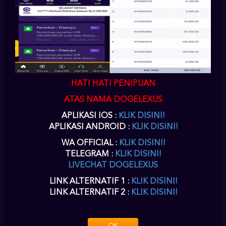
joker123
.
slot88 daftar
akun slot online
dengan proses yang cepat dapat
Anda terima sesaat setelah
daftar joker777
selesai Anda isikan datanya
dengan lengkap.
slot88 daftar
hanya membutuhkan waktu beberapa menit
untuk pengisian form
daftar joker888
disitus
joker 123
atau
slot88
sebagai
joker game
terpercaya.
slot88 online
,
joker888
,
joker123
,
jokergaming
,
joker1788
,
joker8868
,
joker777
,
joker688
sebagai alternatif
joker slot
pada
situs dogelexus
joker gaming
.
DOWNLOAD SLOT88 APK
HATI HATI PENIPUAN
SLOT SLOT88 LOGIN VERSI
ATAS NAMA DOGELEXUS
TERBARU
APLIKASI IOS :
KLIK DISINI!
APLIKASI ANDROID :
KLIK DISINI!
joker download
Setelah Anda melakukan
pendaftaran akun slot88
di
dogelexus, maka selanjutnya Anda dapat melakukan
download slot88
apk,
WA OFFICIAL :
KLIK DISINI!
aplikasi
slot88 apk
android dogelexus ini mendukung Anda dalam bermain
TELEGRAM :
KLIK DISINI!
melalui perangkat mobile smartphone Anda. Baik melalui PC atau mobile
LIVECHAT DOGELEXUS
dimana saja dan kapan saja dapat Anda mainkan semua game yang ada di
slot dogelexus ini.
slot88 download
dapat Anda
download aplikasi joker
LINK ALTERNATIF 1 :
KLIK DISINI!
123
melalui Android dan IOS.
slot88 download apk
bisa langsung diinstal
setelah Anda
download aplikasi slot88
nya.
download joker 123
lebih baik
LINK ALTERNATIF 2 :
KLIK DISINI!
segera Anda download setelah
daftar akun slot88
sehingga lebih
memudahkan Anda untuk
login slot88
.
download slot88
ini terletak pada
menu daftar
slot88 apk download
yang ada pada kanan menu utama pada
situs
dogelexus slot online
ini.
slot88 android download
untuk perangkat