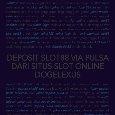
slot88 id test
bisa Anda gunakan untuk melihat seputar game
slot online
pada situs game
joker apk
. Baik
joker slot apk
dan
joker888 ios
memiliki
ekosistem dan interface yang sama bagi pengguna game
joker mobile
.
joker app
ios terkadang lebih sering mengalami masalah karena support
dari Apple yang tidak mendukung game
slot online
daripada
slot88
android
. Anda bisa
slot88 login
melalui perangkat mobile, desktop pc dan
tablet.
slot88 test id
boleh Anda minta jika belum ingin melakukan
daftar
slot slot88
untuk
login joker123
.
joker login
dari
link alternatif slot88
sebagai
situs slot online
. Memiliki standart keamanan yang tinggi jika Anda
menggunakan
slot88 test account
untuk mencoba. Karena
joker123 test id
tidak mengharuskan Anda untuk
deposit slot88
terlebih dahulu.
DEPOSIT SLOT88 VIA PULSA
DARI SITUS SLOT ONLINE
DOGELEXUS
deposit slot slot88
tidak hanya dapat Anda lakukan dengan transfer bank.
Saat ini
deposit slot88 slot
juga bisa Anda lakukan dengan
joker deposit
pulsa telkomsel
dan
joker deposit pulsa xl
. Selain dengan pulsa
slot88
deposit
juga mendukung e-wallet seperti GOPAY, OVO, DANA dll.
slot88
deposit pulsa
pada
situs slot online
dogelexus ini memiliki rate terbaik di
pasarannya.
slot88 deposit pulsa telkomsel
dengan rate 0.8 dan
slot88
deposit pulsa xl
dengan rate 0.9.
joker deposit pulsa
didukung selama 24