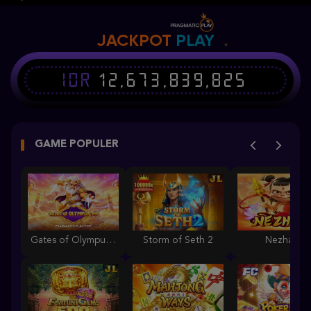
JACKPOT
PLAY
IDR
12,673,839,825
GAME POPULER
Gates of Olympus POP
Storm of Seth 2
Nezha 2