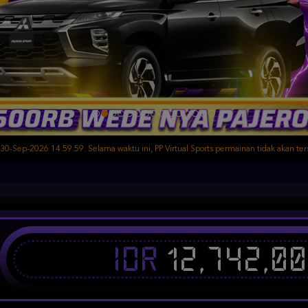
26 14.59.59. Selama waktu ini, PP Virtual Sports permainan tidak akan tersedia. 
IDR
12,742,0