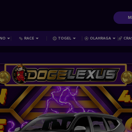
M
INO
RACE
TOGEL
OLAHRAGA
CRA