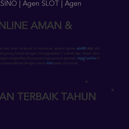
SINO | Agen SLOT | Agen
ONLINE AMAN &
 dan telah terkenal di Indonesia, seperti game
slot88
slot
, slot
 langsung hanya dengan menggunakan 1 userid saja.
Selain situs
alangan masyarakat khususnya bagi pemain-pemain
togel online
di
au biasa dikenal dengan nama
toto
pada umumnya.
AN TERBAIK TAHUN