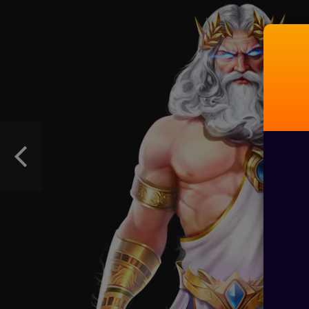
Previous