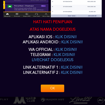
HATI HATI PENIPUAN
ATAS NAMA DOGELEXUS
APLIKASI IOS :
KLIK DISINI!
APLIKASI ANDROID :
KLIK DISINI!
OUR PARTNER
WA OFFICIAL :
KLIK DISINI!
TELEGRAM :
KLIK DISINI!
LIVECHAT DOGELEXUS
LINK ALTERNATIF 1 :
KLIK DISINI!
LINK ALTERNATIF 2 :
KLIK DISINI!
OK