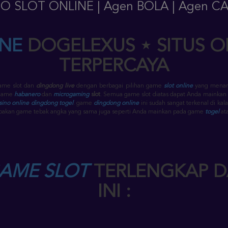
O SLOT ONLINE | Agen BOLA | Agen CA
INE
DOGELEXUS
⋆
SITUS 
TERPERCAYA
ame slot dan
dingdong live
dengan berbagai pilihan game
slot online
yang menarik
 game
habanero
dan
microgaming
slot
. Semua game slot diatas dapat Anda mainkan
sino online
dingdong togel
. game
dingdong online
ini sudah sangat terkenal di k
upakan game tebak angka yang sama juga seperti Anda mainkan pada game
togel
at
AME SLOT
TERLENGKAP D
INI :