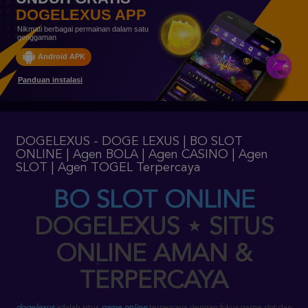
DOGELEXUS APP
Nikmati berbagai permainan dalam satu
genggaman
Android APK
Panduan instalasi
DOGELEXUS - DOGE LEXUS | BO SLOT
ONLINE | Agen BOLA | Agen CASINO | Agen
SLOT | Agen TOGEL Terpercaya
BO SLOT ONLINE
DOGELEXUS
⋆
SITUS
ONLINE AMAN &
TERPERCAYA