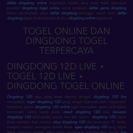
daftar dingdong online
dogelexus adalah situs yang telah dipercaya
provider
dingdong togel online
untuk melayani
daftar game dingdong
dalam pembukaan akun
daftar dingdong
sehingga userid hasil
daftar
dingdong
dapat Anda mainkan di situs
dingdong online
dogelexus.
TOGEL ONLINE DAN
DINGDONG TOGEL
TERPERCAYA
DINGDONG 12D LIVE ⋆
TOGEL 12D LIVE ⋆
DINGDONG TOGEL ONLINE
Dingdong 12D
atau yang biasa dikenal dengan
dingdong 12D live
merupakan
togel dingdong 12D
yang sangat digemari oleh masyarakat
Indonesia. game
dingdong 12D online
juga merupakan game pelengkap
menemani waktu luang Anda.
result dingdong 12D
atau
keluaran
dingdong 12D
dikeluarkan secara live dan terkini.
dingdong 12D
dapat
Anda mainkan baik melalui
situs dingdong 12D
dari perangkat PC Anda,
maupun melalui perangkat mobile Anda.
agen dingdong 12D
yang dapat
Anda percayai adalah agen yang senantiasa memberikan result
live