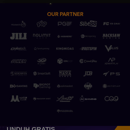
OUR PARTNER
UNDUH GRATIS