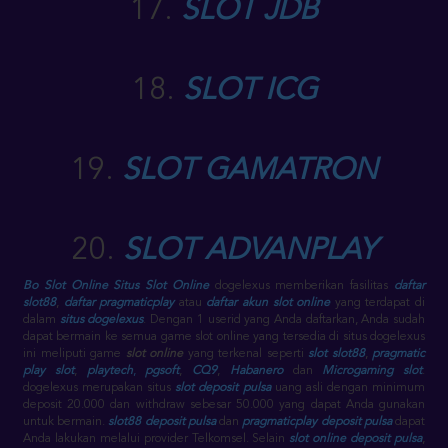
17.
SLOT JDB
18.
SLOT ICG
19.
SLOT GAMATRON
20.
SLOT ADVANPLAY
Bo Slot Online
Situs Slot Online
dogelexus memberikan fasilitas
daftar
slot88
,
daftar pragmaticplay
atau
daftar akun slot online
yang terdapat di
dalam
situs dogelexus
. Dengan 1 userid yang Anda daftarkan, Anda sudah
dapat bermain ke semua game slot online yang tersedia di situs dogelexus
ini meliputi game
slot online
yang terkenal seperti
slot slot88
,
pragmatic
play slot
,
playtech
,
pgsoft
,
CQ9
,
Habanero
dan
Microgaming slot
.
dogelexus merupakan situs
slot deposit pulsa
uang asli dengan minimum
deposit 20.000 dan withdraw sebesar 50.000 yang dapat Anda gunakan
untuk bermain.
slot88 deposit pulsa
dan
pragmaticplay deposit pulsa
dapat
Anda lakukan melalui provider Telkomsel. Selain
slot online deposit pulsa
,