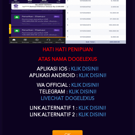
joker123
.
slot88 daftar
akun slot online
dengan proses yang cepat dapat
Anda terima sesaat setelah
daftar joker777
selesai Anda isikan datanya
dengan lengkap.
slot88 daftar
hanya membutuhkan waktu beberapa menit
untuk pengisian form
daftar joker888
disitus
joker 123
atau
slot88
sebagai
joker game
terpercaya.
slot88 online
,
joker888
,
joker123
,
jokergaming
,
joker1788
,
joker8868
,
joker777
,
joker688
sebagai alternatif
joker slot
pada
situs dogelexus
joker gaming
.
DOWNLOAD SLOT88 APK
HATI HATI PENIPUAN
SLOT SLOT88 LOGIN VERSI
ATAS NAMA DOGELEXUS
TERBARU
APLIKASI IOS :
KLIK DISINI!
APLIKASI ANDROID :
KLIK DISINI!
joker download
Setelah Anda melakukan
pendaftaran akun slot88
di
dogelexus, maka selanjutnya Anda dapat melakukan
download slot88
apk,
WA OFFICIAL :
KLIK DISINI!
aplikasi
slot88 apk
android dogelexus ini mendukung Anda dalam bermain
TELEGRAM :
KLIK DISINI!
melalui perangkat mobile smartphone Anda. Baik melalui PC atau mobile
LIVECHAT DOGELEXUS
dimana saja dan kapan saja dapat Anda mainkan semua game yang ada di
slot dogelexus ini.
slot88 download
dapat Anda
download aplikasi joker
LINK ALTERNATIF 1 :
KLIK DISINI!
123
melalui Android dan IOS.
slot88 download apk
bisa langsung diinstal
setelah Anda
download aplikasi slot88
nya.
download joker 123
lebih baik
LINK ALTERNATIF 2 :
KLIK DISINI!
segera Anda download setelah
daftar akun slot88
sehingga lebih
memudahkan Anda untuk
login slot88
.
download slot88
ini terletak pada
menu daftar
slot88 apk download
yang ada pada kanan menu utama pada
situs
dogelexus slot online
ini.
slot88 android download
untuk perangkat