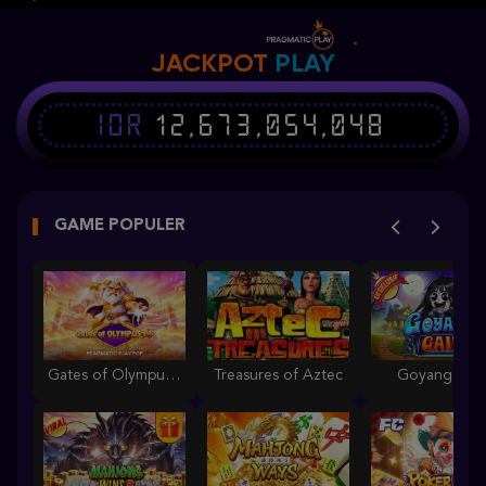
JACKPOT
PLAY
IDR
12,673,054,048
GAME POPULER
Gates of Olympus POP
Treasures of Aztec
Goyang Gai