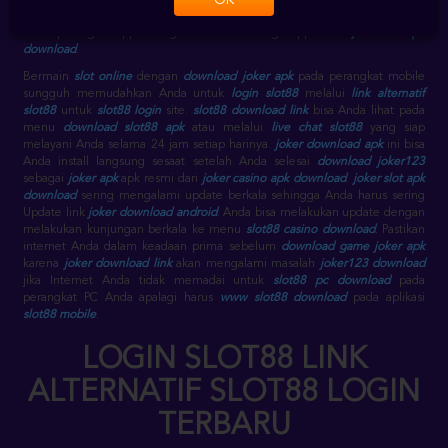
OK
Android dengan
slot88 apk
sebagai aplikasinya atau
joker download ios
untuk perangkat Apple dengan
slot88 ios
sebagai apps resmi
joker 123 apk
download
.
Bermain
slot online
dengan
download joker apk
pada perangkat mobile
sungguh memudahkan Anda untuk
login slot88
melalui
link alternatif
slot88
untuk
slot88 login
site.
slot88 download link
bisa Anda lihat pada
menu
download slot88 apk
atau melalui
live chat slot88
yang siap
melayani Anda selama 24 jam setiap harinya.
joker download apk
ini bisa
Anda install langsung sesaat setelah Anda selesai
download joker123
sebagai
joker apk
apk resmi dari
joker casino apk download
.
joker slot apk
download
sering mengalami update berkala sehingga Anda harus sering
Update link
joker download android
. Anda bisa melakukan update dengan
melakukan kunjungan berkala ke menu
slot88 casino download
. Pastikan
internet Anda dalam keadaan prima sebelum
download game joker apk
karena
joker download link
akan mengalami masalah
joker123 download
jika Internet Anda tidak memadai untuk
slot88 pc download
pada
perangkat PC Anda apalagi harus
www slot88 download
pada aplikasi
slot88 mobile
.
LOGIN SLOT88 LINK
ALTERNATIF SLOT88 LOGIN
TERBARU