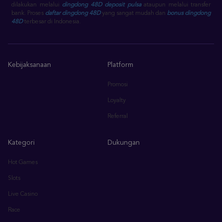
dilakukan melalui
dingdong 48D deposit pulsa
ataupun melalui transfer
bank. Proses
daftar dingdong 48D
yang sangat mudah dan
bonus dingdong
48D
terbesar di Indonesia.
Kebijaksanaan
Platform
Promosi
Loyalty
Referral
Kategori
Dukungan
Hot Games
Slots
Live Casino
Race