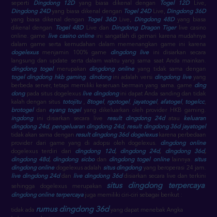
seperti
Dingdong 12D
yang biasa dikenal dengan
Togel 12D
Live,
Dingdong 24D
yang biasa dikenal dengan
Togel 24D
Live,
Dingdong 36D
yang biasa dikenal dengan
Togel 36D
Live,
Dingdong 48D
yang biasa
dikenal dengan
Togel 48D
Live dan
Dingdong Dragon Tiger
live casino
online. game
live casino online
ini sangatlah di gemari karena mudahnya
dalam game serta kemudahan dalam memenangkan game ini karena
dogelexus
menjamin 100% game
dingdong live
ini disiarkan secara
langsung dan update serta dalam waktu yang sama saat Anda mainkan.
dingdong togel
merupakan
dingdong online
yang tidak sama dengan
togel dingdong
hkb gaming
.
dindong
ini adalah versi
dingdong live
yang
berbeda server, tetapi memiliki keseruan bermain yang sama. game
ding
dong
pada situs dogelexus
live dingdong
ini dapat Anda sanding dan tidak
kalah dengan situs
totojitu
,
8togel
,
rgotogel
,
jayatogel
,
afatogel
,
togelcc
,
brotogel
dan
eyang togel
yang dikeluarkan oleh provider HKB gaming.
ingdong
ini disiarkan secara live
result dingdong 24d
atau
keluaran
dingdong 24d
,
pengeluaran dingdong 24d
,
result dingdong 36d jayatogel
tidak akan sama dengan
result dingdong 36d dogelexus
karena perbedaan
provider dari game yang di adopsi oleh dogelexus.
dingdong online
dogelexus terdiri dari
dingdong 12d
,
dingdong 24d
,
dingdong 36d
,
dingdong 48d
,
dingdong sicbo
dan
dingdong togel online
lainnya.
situs
dingdong online
dogelexus adalah
situs dingdong
yang beroperasi 24 jam.
live dingdong 24d
dan
live dingdong 36d
disiarkan secara live dan terkini
situs dingdong terpercaya
sehingga dogelexus merupakan
.
dingdong online terpercaya
juga memiliki ciri-ciri sebagai berikut :
rumus dingdong 36d
tidak ada
yang dapat menebak Angka