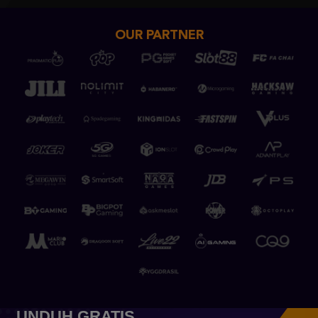
OUR PARTNER
UNDUH GRATIS