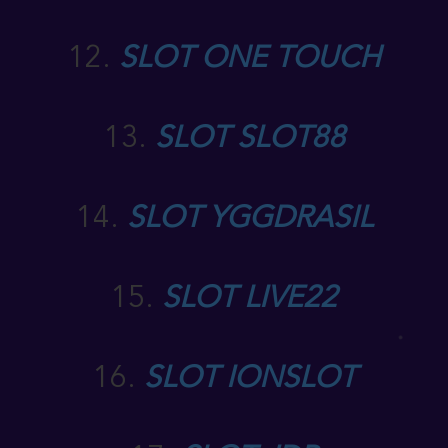
12.
SLOT ONE TOUCH
13.
SLOT SLOT88
14.
SLOT YGGDRASIL
15.
SLOT LIVE22
16.
SLOT IONSLOT