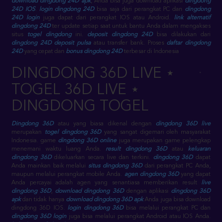
download dingdong 24D apk
, Anda bisa juga download aplikasi
dingdong
24D IOS
.
login dingdong 24D
bisa saja dari perangkat PC dan
dingdong
24D login
juga dapat dari perangkat IOS atau Android.
link alternatif
dingdong 24D
ter update setiap saat untuk bantu Anda dalam mengakses
situs
togel dingdong
ini.
deposit dingdong 24D
bisa dilakukan dari
dingdong 24D deposit pulsa
atau transfer bank. Proses
daftar dingdong
24D
yang cepat dan
bonus dingdong 24D
terbesar di Indonesia
DINGDONG 36D LIVE ⋆
TOGEL 36D LIVE ⋆
DINGDONG TOGEL
Dingdong 36D
atau yang biasa dikenal dengan
dingdong 36D live
merupakan
togel dingdong 36D
yang sangat digemari oleh masyarakat
Indonesia. game
dingdong 36D online
juga merupakan game pelengkap
menemani waktu luang Anda.
result dingdong 36D
atau
keluaran
dingdong 36D
dikeluarkan secara live dan terkini.
dingdong 36D
dapat
Anda mainkan baik melalui
situs dingdong 36D
dari perangkat PC Anda,
maupun melalui perangkat mobile Anda.
agen dingdong 36D
yang dapat
Anda percayai adalah agen yang senantiasa memberikan result
live
dingdong 36D
,
download dingdong 36D
dengan aplikasi
dingdong 36D
apk
dan tidak hanya
download dingdong 36D apk
Anda juga bisa download
dingdong 36D IOS.
login dingdong 36D
bisa melalui perangkat PC dan
dingdong 36D login
juga bisa melalui perangkat Android atau IOS Anda.