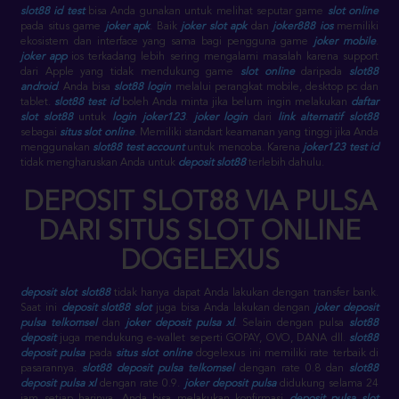
slot88 id test
bisa Anda gunakan untuk melihat seputar game
slot online
pada situs game
joker apk
. Baik
joker slot apk
dan
joker888 ios
memiliki
ekosistem dan interface yang sama bagi pengguna game
joker mobile
.
joker app
ios terkadang lebih sering mengalami masalah karena support
dari Apple yang tidak mendukung game
slot online
daripada
slot88
android
. Anda bisa
slot88 login
melalui perangkat mobile, desktop pc dan
tablet.
slot88 test id
boleh Anda minta jika belum ingin melakukan
daftar
slot slot88
untuk
login joker123
.
joker login
dari
link alternatif slot88
sebagai
situs slot online
. Memiliki standart keamanan yang tinggi jika Anda
menggunakan
slot88 test account
untuk mencoba. Karena
joker123 test id
tidak mengharuskan Anda untuk
deposit slot88
terlebih dahulu.
DEPOSIT SLOT88 VIA PULSA
DARI SITUS SLOT ONLINE
DOGELEXUS
deposit slot slot88
tidak hanya dapat Anda lakukan dengan transfer bank.
Saat ini
deposit slot88 slot
juga bisa Anda lakukan dengan
joker deposit
pulsa telkomsel
dan
joker deposit pulsa xl
. Selain dengan pulsa
slot88
deposit
juga mendukung e-wallet seperti GOPAY, OVO, DANA dll.
slot88
deposit pulsa
pada
situs slot online
dogelexus ini memiliki rate terbaik di
pasarannya.
slot88 deposit pulsa telkomsel
dengan rate 0.8 dan
slot88
deposit pulsa xl
dengan rate 0.9.
joker deposit pulsa
didukung selama 24