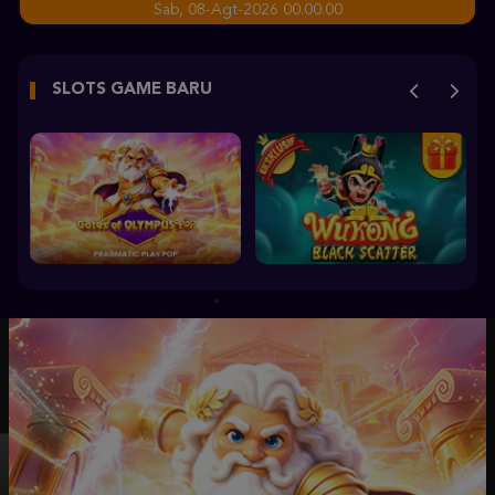
Sugar Rush 1000
Sab, 08-Agt-2026 00.00.00
ag****8
IDR
12,998,000.00
SLOTS GAME BARU
Gates of Olympus Super Scatter
h****4
IDR
11,362,800.00
Sugar Rush 1000
ag****8
IDR
10,299,200.00
Sugar Rush 1000
ag****8
IDR
6,882,000.00
Sugar Rush 1000
ag****8
IDR
4,886,400.00