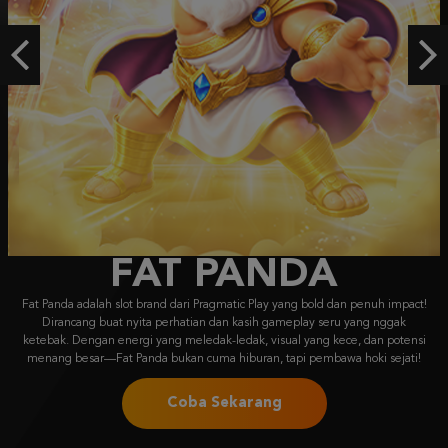
Sweet Bonanza 1000
rez****2
IDR
4,800,000.00
Previous
Ne
Sugar Rush 1000
ag****8
IDR
4,599,600.00
FAT PANDA
Fat Panda adalah slot brand dari Pragmatic Play yang bold dan penuh impact!
Dirancang buat nyita perhatian dan kasih gameplay seru yang nggak
ketebak. Dengan energi yang meledak-ledak, visual yang kece, dan potensi
menang besar—Fat Panda bukan cuma hiburan, tapi pembawa hoki sejati!
Coba Sekarang