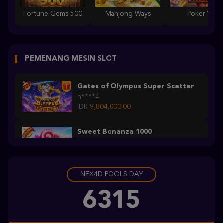
Fortune Gems 500
Mahjong Ways
Poker Win
PEMENANG MESIN SLOT
Gates of Olympus Super Scatter
h****4
IDR
9,804,000.00
Sweet Bonanza 1000
f***r
IDR
7,395,220.00
NEX4D POOLS DAY
Sweet Bonanza 1000
rez****2
6315
IDR
4,800,000.00