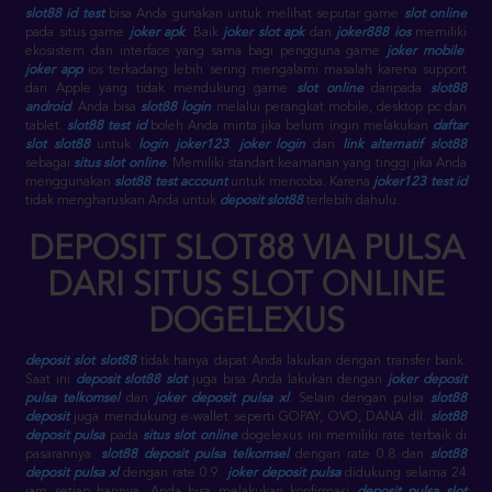
slot88 id test
bisa Anda gunakan untuk melihat seputar game
slot online
pada situs game
joker apk
. Baik
joker slot apk
dan
joker888 ios
memiliki
ekosistem dan interface yang sama bagi pengguna game
joker mobile
.
joker app
ios terkadang lebih sering mengalami masalah karena support
dari Apple yang tidak mendukung game
slot online
daripada
slot88
android
. Anda bisa
slot88 login
melalui perangkat mobile, desktop pc dan
tablet.
slot88 test id
boleh Anda minta jika belum ingin melakukan
daftar
slot slot88
untuk
login joker123
.
joker login
dari
link alternatif slot88
sebagai
situs slot online
. Memiliki standart keamanan yang tinggi jika Anda
menggunakan
slot88 test account
untuk mencoba. Karena
joker123 test id
tidak mengharuskan Anda untuk
deposit slot88
terlebih dahulu.
DEPOSIT SLOT88 VIA PULSA
DARI SITUS SLOT ONLINE
DOGELEXUS
deposit slot slot88
tidak hanya dapat Anda lakukan dengan transfer bank.
Saat ini
deposit slot88 slot
juga bisa Anda lakukan dengan
joker deposit
pulsa telkomsel
dan
joker deposit pulsa xl
. Selain dengan pulsa
slot88
deposit
juga mendukung e-wallet seperti GOPAY, OVO, DANA dll.
slot88
deposit pulsa
pada
situs slot online
dogelexus ini memiliki rate terbaik di
pasarannya.
slot88 deposit pulsa telkomsel
dengan rate 0.8 dan
slot88
deposit pulsa xl
dengan rate 0.9.
joker deposit pulsa
didukung selama 24