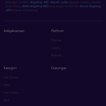
dilakukan melalui
dingdong 48D deposit pulsa
ataupun melalui transfer
bank. Proses
daftar dingdong 48D
yang sangat mudah dan
bonus dingdong
48D
terbesar di Indonesia.
Kebijaksanaan
Platform
Promosi
Loyalty
Referral
Kategori
Dukungan
Hot Games
Slots
Live Casino
Race