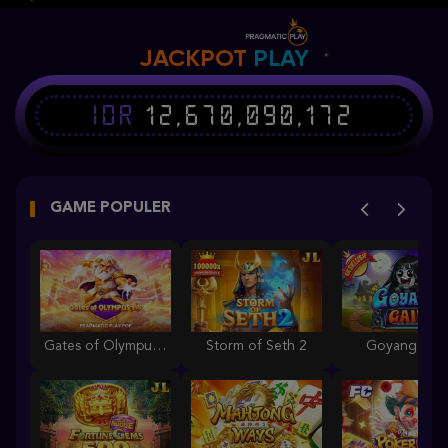
JACKPOT
PLAY
IDR
12,670,090,172
GAME POPULER
Gates of Olympus POP
Storm of Seth 2
Goyang Gai