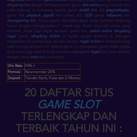
dogelexus
adalah situs
game online
terpercaya dengan fokus game slot dan
dingdong live
dengan berbagai pilihan game
slot online
yang menarik dan
telah terkenal di Indonesia, seperti game
slot88
slot
, slot
pragmaticplay
,
game slot
playtech
,
pgsoft
slot online
, slot
CQ9
, game
habanero
dan
microgaming
slot
. Semua game slot diatas dapat Anda mainkan langsung
hanya dengan menggunakan 1 userid saja.
Selain situs slot online yang
terkenal, Anda juga dapat bermain game live
casino online
dingdong
togel
. game
dingdong online
ini sudah sangat terkenal di kalangan
masyarakat khususnya bagi pemain-pemain
togel online
di Indonesia yang
telah mengenal game ini. Karena game ini merupakan game tebak angka
yang sama juga seperti Anda mainkan pada game
togel
atau biasa dikenal
dengan nama
toto
pada umumnya.
Win Rate :
98% ⚡
Promosi :
Newmember 20%
Deposit :
Transfer Bank, Pulsa dan E-Money
20 DAFTAR SITUS
GAME SLOT
TERLENGKAP DAN
TERBAIK TAHUN INI :