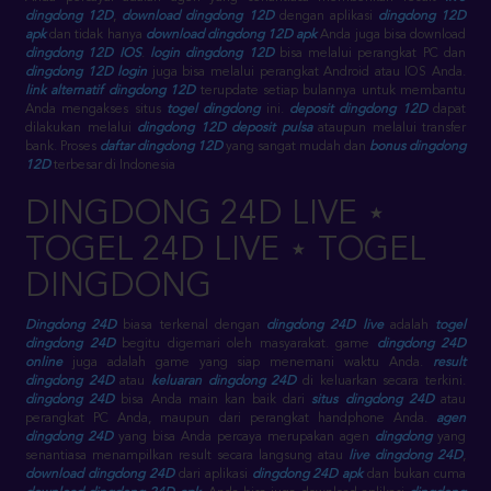
dingdong 12D
,
download dingdong 12D
dengan aplikasi
dingdong 12D
apk
dan tidak hanya
download dingdong 12D apk
Anda juga bisa download
dingdong 12D IOS
.
login dingdong 12D
bisa melalui perangkat PC dan
dingdong 12D login
juga bisa melalui perangkat Android atau IOS Anda.
link alternatif dingdong 12D
terupdate setiap bulannya untuk membantu
Anda mengakses situs
togel dingdong
ini.
deposit dingdong 12D
dapat
dilakukan melalui
dingdong 12D deposit pulsa
ataupun melalui transfer
bank. Proses
daftar dingdong 12D
yang sangat mudah dan
bonus dingdong
12D
terbesar di Indonesia
DINGDONG 24D LIVE ⋆
TOGEL 24D LIVE ⋆ TOGEL
DINGDONG
Dingdong 24D
biasa terkenal dengan
dingdong 24D live
adalah
togel
dingdong 24D
begitu digemari oleh masyarakat. game
dingdong 24D
online
juga adalah game yang siap menemani waktu Anda.
result
dingdong 24D
atau
keluaran dingdong 24D
di keluarkan secara terkini.
dingdong 24D
bisa Anda main kan baik dari
situs dingdong 24D
atau
perangkat PC Anda, maupun dari perangkat handphone Anda.
agen
dingdong 24D
yang bisa Anda percaya merupakan agen
dingdong
yang
senantiasa menampilkan result secara langsung atau
live dingdong 24D
,
download dingdong 24D
dari aplikasi
dingdong 24D apk
dan bukan cuma