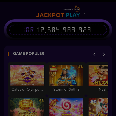
JACKPOT
PLAY
IDR
12,684,983,923
GAME POPULER
Gates of Olympus POP
Storm of Seth 2
Nezha 2