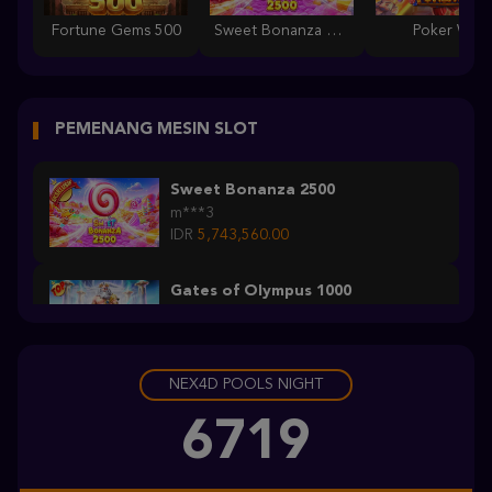
Fortune Gems 500
Sweet Bonanza 2500
Poker Win
PEMENANG MESIN SLOT
Sweet Bonanza 2500
m***3
IDR
5,743,560.00
Gates of Olympus 1000
aps****5
IDR
4,349,600.00
NEX4D POOLS NIGHT
Starlight Princess™ 1000
co****6
6719
IDR
3,912,900.00