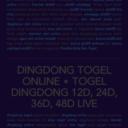
jam setiap harinya. Anda bisa melakukan konfirmasi
deposit pulsa slot
online
melalui
livechat slot88
atau
slot88 whatsapp
. Tetapi kami lebih
menyarankan Anda untuk konfirmasi via
slot88 livechat
, karena
slot88 live
chat
prosesnya tentu akan lebih cepat daripada
whatsapp slot88
karena
Anda akan di prioritaskan terlebih dahulu.
slot deposit pulsa
pada
dogelexus slot online
bisa Anda gunakan untuk bermain banyak sekali
game yang tersedia pada
situs slot online
ini. Dapatkan
bonus slot88
jika
Anda adalah
member slot online
yang baru bergabung bersama kami
sebagai
agen slot online terbaik
, maka kami memberikan
bonus slot88 slot
bagi Anda. Anda dapat melakukan claim
bonus slot88 terbesar
dan
bonus
cashback slot88
setiap minggunya
Prediksi Bola Dan Togel
.
DINGDONG TOGEL
ONLINE ⋆ TOGEL
DINGDONG 12D, 24D,
36D, 48D LIVE
Dingdong togel
dogelexus adalah
dingdong online
yang pada umumnya
dapat Anda temukan di
situs togel online
. dogelexus sebagai
bandar
dingdong online
menyediakan game
live togel
yang sangat terkenal