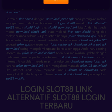
OK
Android dengan
slot88 apk
sebagai aplikasinya atau
joker download ios
untuk perangkat Apple dengan
slot88 ios
sebagai apps resmi
joker 123 apk
download
.
Bermain
slot online
dengan
download joker apk
pada perangkat mobile
sungguh memudahkan Anda untuk
login slot88
melalui
link alternatif
slot88
untuk
slot88 login
site.
slot88 download link
bisa Anda lihat pada
menu
download slot88 apk
atau melalui
live chat slot88
yang siap
melayani Anda selama 24 jam setiap harinya.
joker download apk
ini bisa
Anda install langsung sesaat setelah Anda selesai
download joker123
sebagai
joker apk
apk resmi dari
joker casino apk download
.
joker slot apk
download
sering mengalami update berkala sehingga Anda harus sering
Update link
joker download android
. Anda bisa melakukan update dengan
melakukan kunjungan berkala ke menu
slot88 casino download
. Pastikan
internet Anda dalam keadaan prima sebelum
download game joker apk
karena
joker download link
akan mengalami masalah
joker123 download
jika Internet Anda tidak memadai untuk
slot88 pc download
pada
perangkat PC Anda apalagi harus
www slot88 download
pada aplikasi
slot88 mobile
.
LOGIN SLOT88 LINK
ALTERNATIF SLOT88 LOGIN
TERBARU