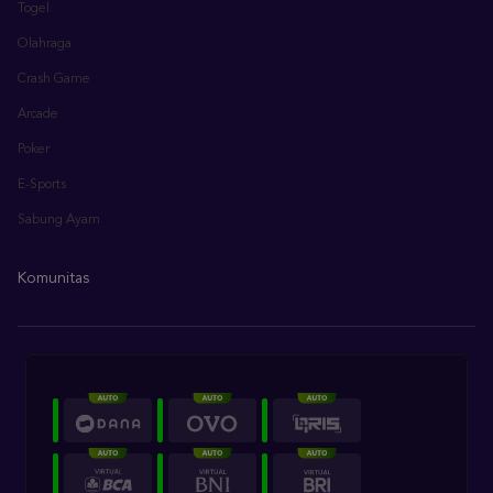
Togel
Olahraga
Crash Game
Arcade
Poker
E-Sports
Sabung Ayam
Komunitas