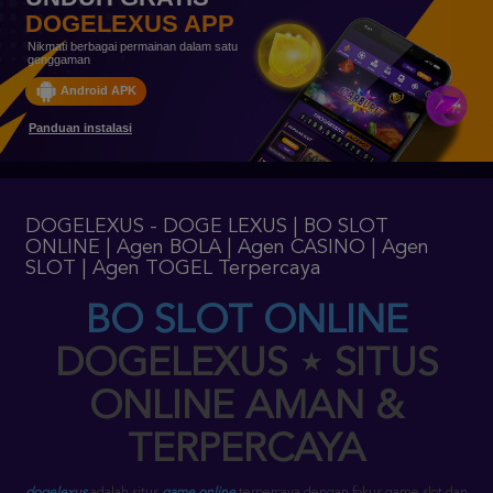
DOGELEXUS APP
Nikmati berbagai permainan dalam satu
genggaman
Android APK
Panduan instalasi
DOGELEXUS - DOGE LEXUS | BO SLOT
ONLINE | Agen BOLA | Agen CASINO | Agen
SLOT | Agen TOGEL Terpercaya
BO SLOT ONLINE
DOGELEXUS
⋆
SITUS
ONLINE AMAN &
TERPERCAYA