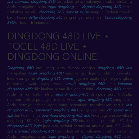
link alternatif dingdong 36D
terupdate setiap bulannya untuk membantu
Anda mengakses situs
togel dingdong
ini.
deposit dingdong 36D
dapat
dilakukan melalui
dingdong 36D deposit pulsa
ataupun melalui transfer
bank. Proses
daftar dingdong 36D
yang sangat mudah dan
bonus dingdong
36D
terbesar di Indonesia
DINGDONG 48D LIVE ⋆
TOGEL 48D LIVE ⋆
DINGDONG ONLINE
Dingdong 48D
atau yang biasa dikenal dengan
dingdong 48D live
merupakan
togel dingdong 48D
yang sangat digemari oleh masyarakat
Indonesia. game
dingdong 48D online
juga merupakan game pelengkap
menemani waktu luang Anda.
result dingdong 48D
atau
keluaran
dingdong 48D
dikeluarkan secara live dan terkini.
dingdong 48D
dapat
Anda mainkan baik melalui
situs dingdong 48D
dari perangkat PC Anda,
maupun melalui perangkat mobile Anda.
agen dingdong 48D
yang dapat
Anda percayai adalah agen yang senantiasa memberikan result
live
dingdong 48D
,
download dingdong 48D
dengan aplikasi
dingdong 48D
apk
dan tidak hanya
download dingdong 48D apk
Anda juga bisa download
dingdong 48D IOS.
login dingdong 48D
bisa melalui perangkat PC dan
dingdong 48D login
juga bisa melalui perangkat Android atau IOS Anda.
link alternatif dingdong 48D
terupdate setiap bulannya untuk membantu
Anda mengakses situs
togel dingdong
ini.
deposit dingdong 48D
dapat