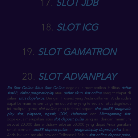
17.
SLOT JDB
18.
SLOT ICG
19.
SLOT GAMATRON
20.
SLOT ADVANPLAY
Bo Slot Online
Situs Slot Online
dogelexus memberikan fasilitas
daftar
slot88
,
daftar pragmaticplay
atau
daftar akun slot online
yang terdapat di
dalam
situs dogelexus
. Dengan 1 userid yang Anda daftarkan, Anda sudah
dapat bermain ke semua game slot online yang tersedia di situs dogelexus
ini meliputi game
slot online
yang terkenal seperti
slot slot88
,
pragmatic
play slot
,
playtech
,
pgsoft
,
CQ9
,
Habanero
dan
Microgaming slot
.
dogelexus merupakan situs
slot deposit pulsa
uang asli dengan minimum
deposit 20.000 dan withdraw sebesar 50.000 yang dapat Anda gunakan
untuk bermain.
slot88 deposit pulsa
dan
pragmaticplay deposit pulsa
dapat
Anda lakukan melalui provider Telkomsel. Selain
slot online deposit pulsa
,