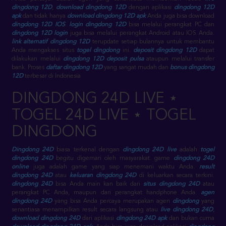
dingdong 12D
,
download dingdong 12D
dengan aplikasi
dingdong 12D
apk
dan tidak hanya
download dingdong 12D apk
Anda juga bisa download
dingdong 12D IOS
.
login dingdong 12D
bisa melalui perangkat PC dan
dingdong 12D login
juga bisa melalui perangkat Android atau IOS Anda.
link alternatif dingdong 12D
terupdate setiap bulannya untuk membantu
Anda mengakses situs
togel dingdong
ini.
deposit dingdong 12D
dapat
dilakukan melalui
dingdong 12D deposit pulsa
ataupun melalui transfer
bank. Proses
daftar dingdong 12D
yang sangat mudah dan
bonus dingdong
12D
terbesar di Indonesia
DINGDONG 24D LIVE ⋆
TOGEL 24D LIVE ⋆ TOGEL
DINGDONG
Dingdong 24D
biasa terkenal dengan
dingdong 24D live
adalah
togel
dingdong 24D
begitu digemari oleh masyarakat. game
dingdong 24D
online
juga adalah game yang siap menemani waktu Anda.
result
dingdong 24D
atau
keluaran dingdong 24D
di keluarkan secara terkini.
dingdong 24D
bisa Anda main kan baik dari
situs dingdong 24D
atau
perangkat PC Anda, maupun dari perangkat handphone Anda.
agen
dingdong 24D
yang bisa Anda percaya merupakan agen
dingdong
yang
senantiasa menampilkan result secara langsung atau
live dingdong 24D
,
download dingdong 24D
dari aplikasi
dingdong 24D apk
dan bukan cuma