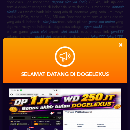
dogelexus juga menerima
deposit slot via OVO
, GOPAY, Link Aja dan
semua e-wallet yang ada di Indonesia serta dogelexus menerima
deposit
slot88
via transfer bank lokal yang ada di Indonesia yang pada umumnya
meliputi BCA, Mandiri, BNI, BRI dan Danamon serta semua bank daerah
yang ada di Indonesia.
slot joker
merupakan pilihan
game slot online
yang
digemari masyarat Indonesia. dogelexus sebagai
agen slot88
memberikan
pilihan game
game slot
seperti
slot slot88
, seperti pada link
gwc388
sebagai alternatif
slot88 slot
, selain itu terdapat juga
joker777
,
joker1788
,
joker8868
,
joker888
,
joker688
,
joker slot
sebagai link alternatif
joker
×
gaming
slot.
slot88 game
sebagai
agen slot88 terpercaya
menyediakan
slot
game joker
.
slot88 online
berjalan selama 24 jam setiap harinya, sehingga
dogelexus slot online
sebagai
agen slot slot88
juga online 24 jam pada
game
slot88 casino
.
DAFTAR SLOT88
⋆
AKUN
SELAMAT DATANG DI DOGELEXUS
SLOT ONLINE JOKER123
SLOT
daftar slot88
di dogelexus
situs online slot
untuk akun
slot88
bisa Anda
lakukan pada menu
daftar slot88 slot
yang ada diatas kanan pada situs
daftar joker gaming
ini.
situs slot88
telah berkerja sama dengan
doge lexus
slot online
menyediakan
game joker
.
daftar akun joker gaming
harus Anda
lengkapi agar
situs slot88
dapat memberikan Anda
userid slot88
disaat
Anda
daftar joker123
di
www joker123
sebagai situs alternatif
login