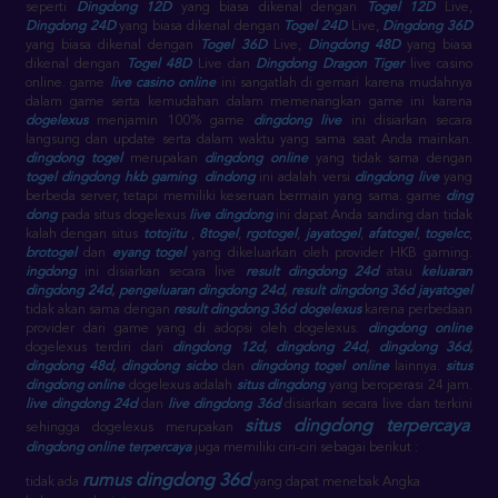
seperti
Dingdong 12D
yang biasa dikenal dengan
Togel 12D
Live,
Dingdong 24D
yang biasa dikenal dengan
Togel 24D
Live,
Dingdong 36D
yang biasa dikenal dengan
Togel 36D
Live,
Dingdong 48D
yang biasa
dikenal dengan
Togel 48D
Live dan
Dingdong Dragon Tiger
live casino
online. game
live casino online
ini sangatlah di gemari karena mudahnya
dalam game serta kemudahan dalam memenangkan game ini karena
dogelexus
menjamin 100% game
dingdong live
ini disiarkan secara
langsung dan update serta dalam waktu yang sama saat Anda mainkan.
dingdong togel
merupakan
dingdong online
yang tidak sama dengan
togel dingdong
hkb gaming
.
dindong
ini adalah versi
dingdong live
yang
berbeda server, tetapi memiliki keseruan bermain yang sama. game
ding
dong
pada situs dogelexus
live dingdong
ini dapat Anda sanding dan tidak
kalah dengan situs
totojitu
,
8togel
,
rgotogel
,
jayatogel
,
afatogel
,
togelcc
,
brotogel
dan
eyang togel
yang dikeluarkan oleh provider HKB gaming.
ingdong
ini disiarkan secara live
result dingdong 24d
atau
keluaran
dingdong 24d
,
pengeluaran dingdong 24d
,
result dingdong 36d jayatogel
tidak akan sama dengan
result dingdong 36d dogelexus
karena perbedaan
provider dari game yang di adopsi oleh dogelexus.
dingdong online
dogelexus terdiri dari
dingdong 12d
,
dingdong 24d
,
dingdong 36d
,
dingdong 48d
,
dingdong sicbo
dan
dingdong togel online
lainnya.
situs
dingdong online
dogelexus adalah
situs dingdong
yang beroperasi 24 jam.
live dingdong 24d
dan
live dingdong 36d
disiarkan secara live dan terkini
situs dingdong terpercaya
sehingga dogelexus merupakan
.
dingdong online terpercaya
juga memiliki ciri-ciri sebagai berikut :
rumus dingdong 36d
tidak ada
yang dapat menebak Angka