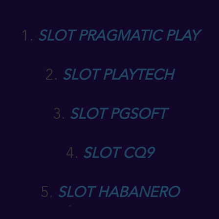
1.
SLOT PRAGMATIC PLAY
2.
SLOT PLAYTECH
3.
SLOT PGSOFT
4.
SLOT CQ9
5.
SLOT HABANERO