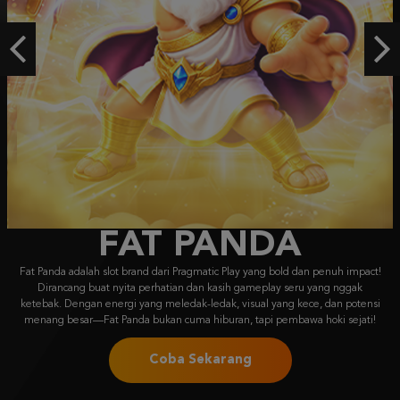
Gates of Olympus™
noviand****4
IDR
2,081,600.00
Previous
Ne
Sweet Bonanza 2500
m***3
IDR
1,676,400.00
FAT PANDA
Fat Panda adalah slot brand dari Pragmatic Play yang bold dan penuh impact!
Dirancang buat nyita perhatian dan kasih gameplay seru yang nggak
ketebak. Dengan energi yang meledak-ledak, visual yang kece, dan potensi
menang besar—Fat Panda bukan cuma hiburan, tapi pembawa hoki sejati!
Coba Sekarang