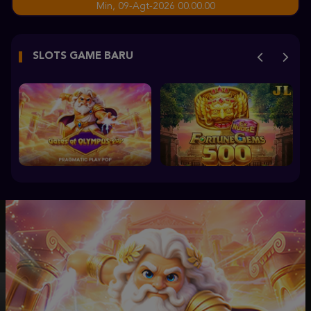
Gates of Olympus 1000
Min, 09-Agt-2026 00.00.00
vari****8
IDR
2,655,760.00
SLOTS GAME BARU
Starlight Princess™ 1000
co****6
IDR
2,432,250.00
Gates of Olympus 1000
aps****5
IDR
2,126,050.00
Sweet Bonanza 2500
ad****9
IDR
2,103,720.00
Starlight Princess
vittaas****0
IDR
2,096,400.00