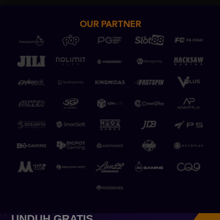
OUR PARTNER
UNDUH GRATIS