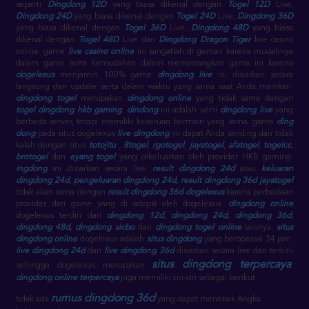
seperti
Dingdong 12D
yang biasa dikenal dengan
Togel 12D
Live,
Dingdong 24D
yang biasa dikenal dengan
Togel 24D
Live,
Dingdong 36D
yang biasa dikenal dengan
Togel 36D
Live,
Dingdong 48D
yang biasa
dikenal dengan
Togel 48D
Live dan
Dingdong Dragon Tiger
live casino
online. game
live casino online
ini sangatlah di gemari karena mudahnya
dalam game serta kemudahan dalam memenangkan game ini karena
dogelexus
menjamin 100% game
dingdong live
ini disiarkan secara
langsung dan update serta dalam waktu yang sama saat Anda mainkan.
dingdong togel
merupakan
dingdong online
yang tidak sama dengan
togel dingdong
hkb gaming
.
dindong
ini adalah versi
dingdong live
yang
berbeda server, tetapi memiliki keseruan bermain yang sama. game
ding
dong
pada situs dogelexus
live dingdong
ini dapat Anda sanding dan tidak
kalah dengan situs
totojitu
,
8togel
,
rgotogel
,
jayatogel
,
afatogel
,
togelcc
,
brotogel
dan
eyang togel
yang dikeluarkan oleh provider HKB gaming.
ingdong
ini disiarkan secara live
result dingdong 24d
atau
keluaran
dingdong 24d
,
pengeluaran dingdong 24d
,
result dingdong 36d jayatogel
tidak akan sama dengan
result dingdong 36d dogelexus
karena perbedaan
provider dari game yang di adopsi oleh dogelexus.
dingdong online
dogelexus terdiri dari
dingdong 12d
,
dingdong 24d
,
dingdong 36d
,
dingdong 48d
,
dingdong sicbo
dan
dingdong togel online
lainnya.
situs
dingdong online
dogelexus adalah
situs dingdong
yang beroperasi 24 jam.
live dingdong 24d
dan
live dingdong 36d
disiarkan secara live dan terkini
situs dingdong terpercaya
sehingga dogelexus merupakan
.
dingdong online terpercaya
juga memiliki ciri-ciri sebagai berikut :
rumus dingdong 36d
tidak ada
yang dapat menebak Angka