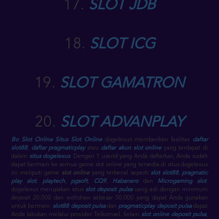
17.
SLOT JDB
18.
SLOT ICG
19.
SLOT GAMATRON
20.
SLOT ADVANPLAY
Bo Slot Online
Situs Slot Online
dogelexus memberikan fasilitas
daftar
slot88
,
daftar pragmaticplay
atau
daftar akun slot online
yang terdapat di
dalam
situs dogelexus
. Dengan 1 userid yang Anda daftarkan, Anda sudah
dapat bermain ke semua game slot online yang tersedia di situs dogelexus
ini meliputi game
slot online
yang terkenal seperti
slot slot88
,
pragmatic
play slot
,
playtech
,
pgsoft
,
CQ9
,
Habanero
dan
Microgaming slot
.
dogelexus merupakan situs
slot deposit pulsa
uang asli dengan minimum
deposit 20.000 dan withdraw sebesar 50.000 yang dapat Anda gunakan
untuk bermain.
slot88 deposit pulsa
dan
pragmaticplay deposit pulsa
dapat
Anda lakukan melalui provider Telkomsel. Selain
slot online deposit pulsa
,