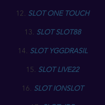
12.
SLOT ONE TOUCH
13.
SLOT SLOT88
14.
SLOT YGGDRASIL
15.
SLOT LIVE22
16.
SLOT IONSLOT