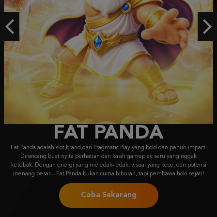
Gates of Olympus 1000
aps****5
IDR
4,167,500.00
Previous
Ne
Gates of Olympus 1000
aps****5
IDR
4,082,500.00
FAT PANDA
Fat Panda adalah slot brand dari Pragmatic Play yang bold dan penuh impact!
Dirancang buat nyita perhatian dan kasih gameplay seru yang nggak
ketebak. Dengan energi yang meledak-ledak, visual yang kece, dan potensi
menang besar—Fat Panda bukan cuma hiburan, tapi pembawa hoki sejati!
Coba Sekarang