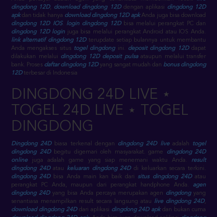
dingdong 12D
,
download dingdong 12D
dengan aplikasi
dingdong 12D
apk
dan tidak hanya
download dingdong 12D apk
Anda juga bisa download
dingdong 12D IOS
.
login dingdong 12D
bisa melalui perangkat PC dan
dingdong 12D login
juga bisa melalui perangkat Android atau IOS Anda.
link alternatif dingdong 12D
terupdate setiap bulannya untuk membantu
Anda mengakses situs
togel dingdong
ini.
deposit dingdong 12D
dapat
dilakukan melalui
dingdong 12D deposit pulsa
ataupun melalui transfer
bank. Proses
daftar dingdong 12D
yang sangat mudah dan
bonus dingdong
12D
terbesar di Indonesia
DINGDONG 24D LIVE ⋆
TOGEL 24D LIVE ⋆ TOGEL
DINGDONG
Dingdong 24D
biasa terkenal dengan
dingdong 24D live
adalah
togel
dingdong 24D
begitu digemari oleh masyarakat. game
dingdong 24D
online
juga adalah game yang siap menemani waktu Anda.
result
dingdong 24D
atau
keluaran dingdong 24D
di keluarkan secara terkini.
dingdong 24D
bisa Anda main kan baik dari
situs dingdong 24D
atau
perangkat PC Anda, maupun dari perangkat handphone Anda.
agen
dingdong 24D
yang bisa Anda percaya merupakan agen
dingdong
yang
senantiasa menampilkan result secara langsung atau
live dingdong 24D
,
download dingdong 24D
dari aplikasi
dingdong 24D apk
dan bukan cuma