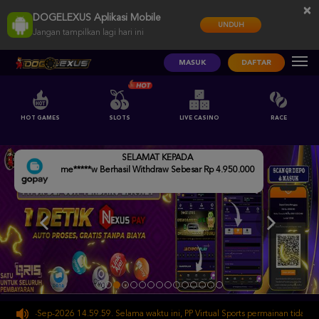
×
DOGELEXUS Aplikasi Mobile
UNDUH
Jangan tampilkan lagi hari ini
MASUK
DAFTAR
HOT GAMES
SLOTS
LIVE CASINO
RACE
SELAMAT KEPADA
me*****w Berhasil Withdraw Sebesar Rp 4.950.000
 30-Sep-2026 14.59.59. Selama waktu ini, PP Virtual Sports permainan tidak akan 