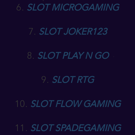
6.
SLOT MICROGAMING
7.
SLOT JOKER123
8.
SLOT PLAY N GO
9.
SLOT RTG
10.
SLOT FLOW GAMING
11.
SLOT SPADEGAMING