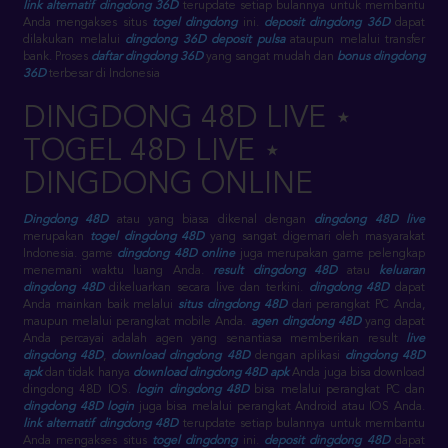
link alternatif dingdong 36D
terupdate setiap bulannya untuk membantu
Anda mengakses situs
togel dingdong
ini.
deposit dingdong 36D
dapat
dilakukan melalui
dingdong 36D deposit pulsa
ataupun melalui transfer
bank. Proses
daftar dingdong 36D
yang sangat mudah dan
bonus dingdong
36D
terbesar di Indonesia
DINGDONG 48D LIVE ⋆
TOGEL 48D LIVE ⋆
DINGDONG ONLINE
Dingdong 48D
atau yang biasa dikenal dengan
dingdong 48D live
merupakan
togel dingdong 48D
yang sangat digemari oleh masyarakat
Indonesia. game
dingdong 48D online
juga merupakan game pelengkap
menemani waktu luang Anda.
result dingdong 48D
atau
keluaran
dingdong 48D
dikeluarkan secara live dan terkini.
dingdong 48D
dapat
Anda mainkan baik melalui
situs dingdong 48D
dari perangkat PC Anda,
maupun melalui perangkat mobile Anda.
agen dingdong 48D
yang dapat
Anda percayai adalah agen yang senantiasa memberikan result
live
dingdong 48D
,
download dingdong 48D
dengan aplikasi
dingdong 48D
apk
dan tidak hanya
download dingdong 48D apk
Anda juga bisa download
dingdong 48D IOS.
login dingdong 48D
bisa melalui perangkat PC dan
dingdong 48D login
juga bisa melalui perangkat Android atau IOS Anda.
link alternatif dingdong 48D
terupdate setiap bulannya untuk membantu
Anda mengakses situs
togel dingdong
ini.
deposit dingdong 48D
dapat