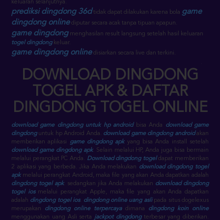
keluaran selanjutnya.
prediksi dingdong 36d
game
tidak dapat dilakukan karena bola
dingdong online
diputar secara acak tanpa tipuan apapun.
game dingdong
menghasilan result langsung setelah hasil keluaran
togel dingdong
keluar.
game dingdong online
disiarkan secara live dan terkini.
DOWNLOAD DINGDONG
TOGEL APK & DAFTAR
DINGDONG TOGEL ONLINE
download game dingdong untuk hp android
bisa Anda
download game
dingdong
untuk hp Android Anda.
download game dingdong android
akan
memberikan aplikasi
game dingdong apk
yang bisa Anda install setelah
download game dingdong apk
. Selain melalui HP, Anda juga bisa bermain
melalui perangkat PC Anda.
Download dingdong togel
dapat memberikan
2 aplikasi yang berbeda. Jika Anda melakukan
download dingdong togel
apk
melalui perangkat Android, maka file yang akan Anda dapatkan adalah
dingdong togel apk
. sedangkan jika Anda melakukan
download dingdong
togel ios
melalui perangkat Apple, maka file yang akan Anda dapatkan
adalah
dingdong togel ios
.
dingdong online uang asli
pada situs dogelexus
merupakan
dingdong online terpercaya
dimana
dingdong koin online
menggunakan uang Asli serta
jackpot dingdong
terbesar yang diberikan.