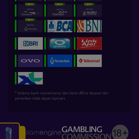
* Selama bank maintenance dan bank offline deposit dan
penarikan tidak dapat diproses