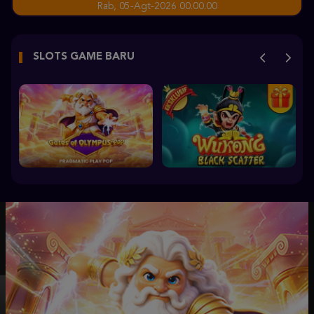
Gates of Olympus™
Rab, 05-Agt-2026 00.00.00
sad****4
IDR
5,115,000.00
SLOTS GAME BARU
Gates of Olympus 1000
aps****5
IDR
4,884,000.00
Gates of Olympus 1000
aps****5
IDR
4,618,000.00
Gates of Olympus 1000
aps****5
IDR
4,517,600.00
Gates of Olympus 1000
aps****5
IDR
4,432,800.00