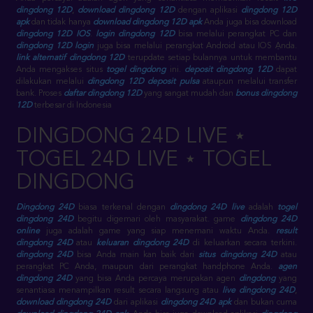
dingdong 12D
,
download dingdong 12D
dengan aplikasi
dingdong 12D
apk
dan tidak hanya
download dingdong 12D apk
Anda juga bisa download
dingdong 12D IOS
.
login dingdong 12D
bisa melalui perangkat PC dan
dingdong 12D login
juga bisa melalui perangkat Android atau IOS Anda.
link alternatif dingdong 12D
terupdate setiap bulannya untuk membantu
Anda mengakses situs
togel dingdong
ini.
deposit dingdong 12D
dapat
dilakukan melalui
dingdong 12D deposit pulsa
ataupun melalui transfer
bank. Proses
daftar dingdong 12D
yang sangat mudah dan
bonus dingdong
12D
terbesar di Indonesia
DINGDONG 24D LIVE ⋆
TOGEL 24D LIVE ⋆ TOGEL
DINGDONG
Dingdong 24D
biasa terkenal dengan
dingdong 24D live
adalah
togel
dingdong 24D
begitu digemari oleh masyarakat. game
dingdong 24D
online
juga adalah game yang siap menemani waktu Anda.
result
dingdong 24D
atau
keluaran dingdong 24D
di keluarkan secara terkini.
dingdong 24D
bisa Anda main kan baik dari
situs dingdong 24D
atau
perangkat PC Anda, maupun dari perangkat handphone Anda.
agen
dingdong 24D
yang bisa Anda percaya merupakan agen
dingdong
yang
senantiasa menampilkan result secara langsung atau
live dingdong 24D
,
download dingdong 24D
dari aplikasi
dingdong 24D apk
dan bukan cuma