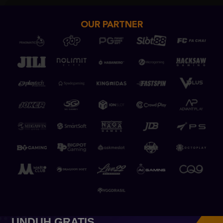
OUR PARTNER
UNDUH GRATIS