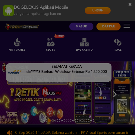
×
DOGELEXUS Aplikasi Mobile
UNDUH
Jangan tampilkan lagi hari ini
MASUK
DAFTAR
HOT GAMES
SLOTS
LIVE CASINO
RACE
SELAMAT KEPADA
de*****3 Berhasil Withdraw Sebesar Rp 4.250.000
i 30-Sep-2026 14.59.59. Selama waktu ini, PP Virtual Sports permainan tidak akan