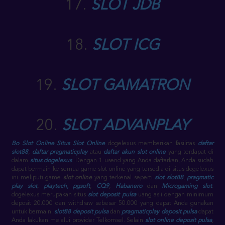
17.
SLOT JDB
18.
SLOT ICG
19.
SLOT GAMATRON
20.
SLOT ADVANPLAY
Bo Slot Online
Situs Slot Online
dogelexus memberikan fasilitas
daftar
slot88
,
daftar pragmaticplay
atau
daftar akun slot online
yang terdapat di
dalam
situs dogelexus
. Dengan 1 userid yang Anda daftarkan, Anda sudah
dapat bermain ke semua game slot online yang tersedia di situs dogelexus
ini meliputi game
slot online
yang terkenal seperti
slot slot88
,
pragmatic
play slot
,
playtech
,
pgsoft
,
CQ9
,
Habanero
dan
Microgaming slot
.
dogelexus merupakan situs
slot deposit pulsa
uang asli dengan minimum
deposit 20.000 dan withdraw sebesar 50.000 yang dapat Anda gunakan
untuk bermain.
slot88 deposit pulsa
dan
pragmaticplay deposit pulsa
dapat
Anda lakukan melalui provider Telkomsel. Selain
slot online deposit pulsa
,