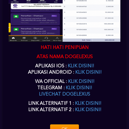
joker123
.
slot88 daftar
akun slot online
dengan proses yang cepat dapat
Anda terima sesaat setelah
daftar joker777
selesai Anda isikan datanya
dengan lengkap.
slot88 daftar
hanya membutuhkan waktu beberapa menit
untuk pengisian form
daftar joker888
disitus
joker 123
atau
slot88
sebagai
joker game
terpercaya.
slot88 online
,
joker888
,
joker123
,
jokergaming
,
joker1788
,
joker8868
,
joker777
,
joker688
sebagai alternatif
joker slot
pada
situs dogelexus
joker gaming
.
DOWNLOAD SLOT88 APK
HATI HATI PENIPUAN
SLOT SLOT88 LOGIN VERSI
ATAS NAMA DOGELEXUS
TERBARU
APLIKASI IOS :
KLIK DISINI!
APLIKASI ANDROID :
KLIK DISINI!
joker download
Setelah Anda melakukan
pendaftaran akun slot88
di
dogelexus, maka selanjutnya Anda dapat melakukan
download slot88
apk,
WA OFFICIAL :
KLIK DISINI!
aplikasi
slot88 apk
android dogelexus ini mendukung Anda dalam bermain
TELEGRAM :
KLIK DISINI!
melalui perangkat mobile smartphone Anda. Baik melalui PC atau mobile
LIVECHAT DOGELEXUS
dimana saja dan kapan saja dapat Anda mainkan semua game yang ada di
slot dogelexus ini.
slot88 download
dapat Anda
download aplikasi joker
LINK ALTERNATIF 1 :
KLIK DISINI!
123
melalui Android dan IOS.
slot88 download apk
bisa langsung diinstal
setelah Anda
download aplikasi slot88
nya.
download joker 123
lebih baik
LINK ALTERNATIF 2 :
KLIK DISINI!
segera Anda download setelah
daftar akun slot88
sehingga lebih
memudahkan Anda untuk
login slot88
.
download slot88
ini terletak pada
menu daftar
slot88 apk download
yang ada pada kanan menu utama pada
situs
dogelexus slot online
ini.
slot88 android download
untuk perangkat