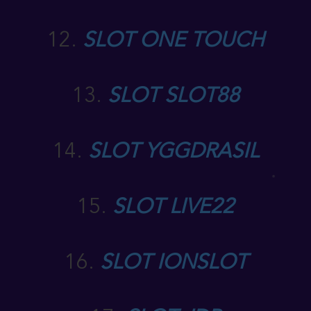
12.
SLOT ONE TOUCH
13.
SLOT SLOT88
14.
SLOT YGGDRASIL
15.
SLOT LIVE22
16.
SLOT IONSLOT