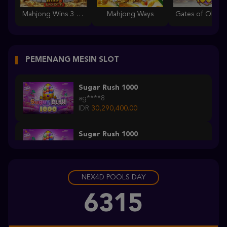
Mahjong Wins 3 – Black Scatter
Mahjong Ways
PEMENANG MESIN SLOT
Sugar Rush 1000
ag****8
IDR
30,290,400.00
Sugar Rush 1000
ag****8
IDR
17,376,800.00
NEX4D POOLS DAY
Sugar Rush 1000
ag****8
6315
IDR
13,082,000.00