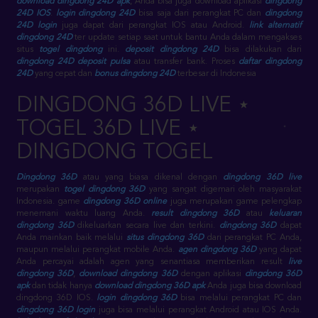
download dingdong 24D apk
, Anda bisa juga download aplikasi
dingdong
24D IOS
.
login dingdong 24D
bisa saja dari perangkat PC dan
dingdong
24D login
juga dapat dari perangkat IOS atau Android.
link alternatif
dingdong 24D
ter update setiap saat untuk bantu Anda dalam mengakses
situs
togel dingdong
ini.
deposit dingdong 24D
bisa dilakukan dari
dingdong 24D deposit pulsa
atau transfer bank. Proses
daftar dingdong
24D
yang cepat dan
bonus dingdong 24D
terbesar di Indonesia
DINGDONG 36D LIVE ⋆
TOGEL 36D LIVE ⋆
DINGDONG TOGEL
Dingdong 36D
atau yang biasa dikenal dengan
dingdong 36D live
merupakan
togel dingdong 36D
yang sangat digemari oleh masyarakat
Indonesia. game
dingdong 36D online
juga merupakan game pelengkap
menemani waktu luang Anda.
result dingdong 36D
atau
keluaran
dingdong 36D
dikeluarkan secara live dan terkini.
dingdong 36D
dapat
Anda mainkan baik melalui
situs dingdong 36D
dari perangkat PC Anda,
maupun melalui perangkat mobile Anda.
agen dingdong 36D
yang dapat
Anda percayai adalah agen yang senantiasa memberikan result
live
dingdong 36D
,
download dingdong 36D
dengan aplikasi
dingdong 36D
apk
dan tidak hanya
download dingdong 36D apk
Anda juga bisa download
dingdong 36D IOS.
login dingdong 36D
bisa melalui perangkat PC dan
dingdong 36D login
juga bisa melalui perangkat Android atau IOS Anda.