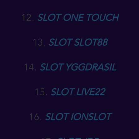
12.
SLOT ONE TOUCH
13.
SLOT SLOT88
14.
SLOT YGGDRASIL
15.
SLOT LIVE22
16.
SLOT IONSLOT