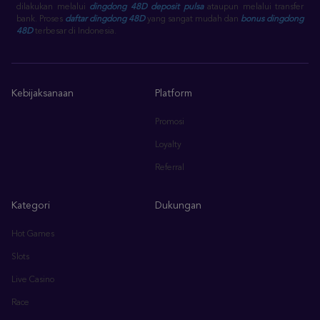
dilakukan melalui
dingdong 48D deposit pulsa
ataupun melalui transfer
bank. Proses
daftar dingdong 48D
yang sangat mudah dan
bonus dingdong
48D
terbesar di Indonesia.
Kebijaksanaan
Platform
Promosi
Loyalty
Referral
Kategori
Dukungan
Hot Games
Slots
Live Casino
Race