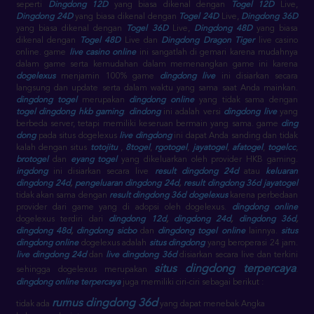
seperti
Dingdong 12D
yang biasa dikenal dengan
Togel 12D
Live,
Dingdong 24D
yang biasa dikenal dengan
Togel 24D
Live,
Dingdong 36D
yang biasa dikenal dengan
Togel 36D
Live,
Dingdong 48D
yang biasa
dikenal dengan
Togel 48D
Live dan
Dingdong Dragon Tiger
live casino
online. game
live casino online
ini sangatlah di gemari karena mudahnya
dalam game serta kemudahan dalam memenangkan game ini karena
dogelexus
menjamin 100% game
dingdong live
ini disiarkan secara
langsung dan update serta dalam waktu yang sama saat Anda mainkan.
dingdong togel
merupakan
dingdong online
yang tidak sama dengan
togel dingdong
hkb gaming
.
dindong
ini adalah versi
dingdong live
yang
berbeda server, tetapi memiliki keseruan bermain yang sama. game
ding
dong
pada situs dogelexus
live dingdong
ini dapat Anda sanding dan tidak
kalah dengan situs
totojitu
,
8togel
,
rgotogel
,
jayatogel
,
afatogel
,
togelcc
,
brotogel
dan
eyang togel
yang dikeluarkan oleh provider HKB gaming.
ingdong
ini disiarkan secara live
result dingdong 24d
atau
keluaran
dingdong 24d
,
pengeluaran dingdong 24d
,
result dingdong 36d jayatogel
tidak akan sama dengan
result dingdong 36d dogelexus
karena perbedaan
provider dari game yang di adopsi oleh dogelexus.
dingdong online
dogelexus terdiri dari
dingdong 12d
,
dingdong 24d
,
dingdong 36d
,
dingdong 48d
,
dingdong sicbo
dan
dingdong togel online
lainnya.
situs
dingdong online
dogelexus adalah
situs dingdong
yang beroperasi 24 jam.
live dingdong 24d
dan
live dingdong 36d
disiarkan secara live dan terkini
situs dingdong terpercaya
sehingga dogelexus merupakan
.
dingdong online terpercaya
juga memiliki ciri-ciri sebagai berikut :
rumus dingdong 36d
tidak ada
yang dapat menebak Angka