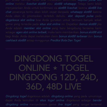
jam setiap harinya. Anda bisa melakukan konfirmasi
deposit pulsa slot
online
melalui
livechat slot88
atau
slot88 whatsapp
. Tetapi kami lebih
menyarankan Anda untuk konfirmasi via
slot88 livechat
, karena
slot88 live
chat
prosesnya tentu akan lebih cepat daripada
whatsapp slot88
karena
Anda akan di prioritaskan terlebih dahulu.
slot deposit pulsa
pada
dogelexus slot online
bisa Anda gunakan untuk bermain banyak sekali
game yang tersedia pada
situs slot online
ini. Dapatkan
bonus slot88
jika
Anda adalah
member slot online
yang baru bergabung bersama kami
sebagai
agen slot online terbaik
, maka kami memberikan
bonus slot88 slot
bagi Anda. Anda dapat melakukan claim
bonus slot88 terbesar
dan
bonus
cashback slot88
setiap minggunya
Prediksi Bola Dan Togel
.
DINGDONG TOGEL
ONLINE ⋆ TOGEL
DINGDONG 12D, 24D,
36D, 48D LIVE
Dingdong togel
dogelexus adalah
dingdong online
yang pada umumnya
dapat Anda temukan di
situs togel online
. dogelexus sebagai
bandar
dingdong online
menyediakan game
live togel
yang sangat terkenal