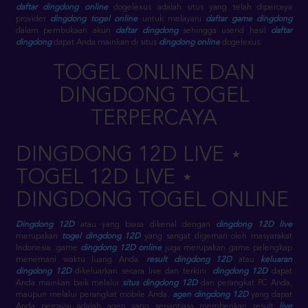
daftar dingdong online
dogelexus adalah situs yang telah dipercaya
provider
dingdong togel online
untuk melayani
daftar game dingdong
dalam pembukaan akun
daftar dingdong
sehingga userid hasil
daftar
dingdong
dapat Anda mainkan di situs
dingdong online
dogelexus.
TOGEL ONLINE DAN
DINGDONG TOGEL
TERPERCAYA
DINGDONG 12D LIVE ⋆
TOGEL 12D LIVE ⋆
DINGDONG TOGEL ONLINE
Dingdong 12D
atau yang biasa dikenal dengan
dingdong 12D live
merupakan
togel dingdong 12D
yang sangat digemari oleh masyarakat
Indonesia. game
dingdong 12D online
juga merupakan game pelengkap
menemani waktu luang Anda.
result dingdong 12D
atau
keluaran
dingdong 12D
dikeluarkan secara live dan terkini.
dingdong 12D
dapat
Anda mainkan baik melalui
situs dingdong 12D
dari perangkat PC Anda,
maupun melalui perangkat mobile Anda.
agen dingdong 12D
yang dapat
Anda percayai adalah agen yang senantiasa memberikan result
live