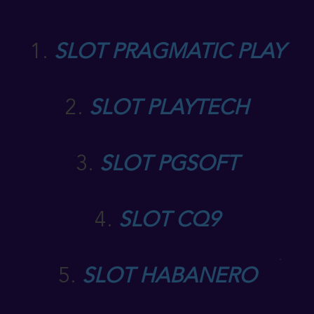
1.
SLOT PRAGMATIC PLAY
2.
SLOT PLAYTECH
3.
SLOT PGSOFT
4.
SLOT CQ9
5.
SLOT HABANERO