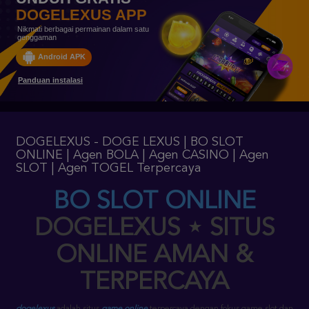
DOGELEXUS APP
Nikmati berbagai permainan dalam satu
genggaman
Android APK
Panduan instalasi
DOGELEXUS - DOGE LEXUS | BO SLOT
ONLINE | Agen BOLA | Agen CASINO | Agen
SLOT | Agen TOGEL Terpercaya
BO SLOT ONLINE
DOGELEXUS
⋆
SITUS
ONLINE AMAN &
TERPERCAYA