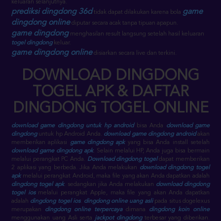
keluaran selanjutnya.
prediksi dingdong 36d
game
tidak dapat dilakukan karena bola
dingdong online
diputar secara acak tanpa tipuan apapun.
game dingdong
menghasilan result langsung setelah hasil keluaran
togel dingdong
keluar.
game dingdong online
disiarkan secara live dan terkini.
DOWNLOAD DINGDONG
TOGEL APK & DAFTAR
DINGDONG TOGEL ONLINE
download game dingdong untuk hp android
bisa Anda
download game
dingdong
untuk hp Android Anda.
download game dingdong android
akan
memberikan aplikasi
game dingdong apk
yang bisa Anda install setelah
download game dingdong apk
. Selain melalui HP, Anda juga bisa bermain
melalui perangkat PC Anda.
Download dingdong togel
dapat memberikan
2 aplikasi yang berbeda. Jika Anda melakukan
download dingdong togel
apk
melalui perangkat Android, maka file yang akan Anda dapatkan adalah
dingdong togel apk
. sedangkan jika Anda melakukan
download dingdong
togel ios
melalui perangkat Apple, maka file yang akan Anda dapatkan
adalah
dingdong togel ios
.
dingdong online uang asli
pada situs dogelexus
merupakan
dingdong online terpercaya
dimana
dingdong koin online
menggunakan uang Asli serta
jackpot dingdong
terbesar yang diberikan.