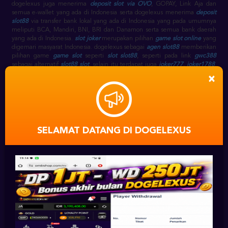
dogelexus juga menerima
deposit slot via OVO
, GOPAY, Link Aja dan
semua e-wallet yang ada di Indonesia serta dogelexus menerima
deposit
slot88
via transfer bank lokal yang ada di Indonesia yang pada umumnya
meliputi BCA, Mandiri, BNI, BRI dan Danamon serta semua bank daerah
yang ada di Indonesia.
slot joker
merupakan pilihan
game slot online
yang
digemari masyarat Indonesia. dogelexus sebagai
agen slot88
memberikan
pilihan game
game slot
seperti
slot slot88
, seperti pada link
gwc388
sebagai alternatif
slot88 slot
, selain itu terdapat juga
joker777
,
joker1788
,
joker8868
,
joker888
,
joker688
,
joker slot
sebagai link alternatif
joker
×
gaming
slot.
slot88 game
sebagai
agen slot88 terpercaya
menyediakan
slot
game joker
.
slot88 online
berjalan selama 24 jam setiap harinya, sehingga
dogelexus slot online
sebagai
agen slot slot88
juga online 24 jam pada
game
slot88 casino
.
DAFTAR SLOT88
⋆
AKUN
SELAMAT DATANG DI DOGELEXUS
SLOT ONLINE JOKER123
SLOT
daftar slot88
di dogelexus
situs online slot
untuk akun
slot88
bisa Anda
lakukan pada menu
daftar slot88 slot
yang ada diatas kanan pada situs
daftar joker gaming
ini.
situs slot88
telah berkerja sama dengan
doge lexus
slot online
menyediakan
game joker
.
daftar akun joker gaming
harus Anda
lengkapi agar
situs slot88
dapat memberikan Anda
userid slot88
disaat
Anda
daftar joker123
di
www joker123
sebagai situs alternatif
login