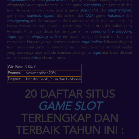
dogelexus
adalah situs
game online
terpercaya dengan fokus game slot dan
dingdong live
dengan berbagai pilihan game
slot online
yang menarik dan
telah terkenal di Indonesia, seperti game
slot88
slot
, slot
pragmaticplay
,
game slot
playtech
,
pgsoft
slot online
, slot
CQ9
, game
habanero
dan
microgaming
slot
. Semua game slot diatas dapat Anda mainkan langsung
hanya dengan menggunakan 1 userid saja.
Selain situs slot online yang
terkenal, Anda juga dapat bermain game live
casino online
dingdong
togel
. game
dingdong online
ini sudah sangat terkenal di kalangan
masyarakat khususnya bagi pemain-pemain
togel online
di Indonesia yang
telah mengenal game ini. Karena game ini merupakan game tebak angka
yang sama juga seperti Anda mainkan pada game
togel
atau biasa dikenal
dengan nama
toto
pada umumnya.
Win Rate :
98% ⚡
Promosi :
Newmember 20%
Deposit :
Transfer Bank, Pulsa dan E-Money
20 DAFTAR SITUS
GAME SLOT
TERLENGKAP DAN
TERBAIK TAHUN INI :