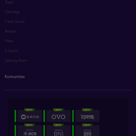
Togel
Olahraga
Crash Game
Arcade
Poker
E-Sports
Sabung Ayam
Komunitas