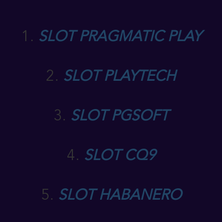
1.
SLOT PRAGMATIC PLAY
2.
SLOT PLAYTECH
3.
SLOT PGSOFT
4.
SLOT CQ9
5.
SLOT HABANERO