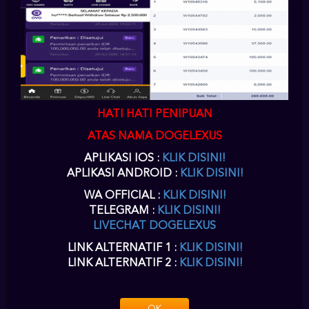
joker123
.
slot88 daftar
akun slot online
dengan proses yang cepat dapat
Anda terima sesaat setelah
daftar joker777
selesai Anda isikan datanya
dengan lengkap.
slot88 daftar
hanya membutuhkan waktu beberapa menit
untuk pengisian form
daftar joker888
disitus
joker 123
atau
slot88
sebagai
joker game
terpercaya.
slot88 online
,
joker888
,
joker123
,
jokergaming
,
joker1788
,
joker8868
,
joker777
,
joker688
sebagai alternatif
joker slot
pada
situs dogelexus
joker gaming
.
DOWNLOAD SLOT88 APK
HATI HATI PENIPUAN
SLOT SLOT88 LOGIN VERSI
ATAS NAMA DOGELEXUS
TERBARU
APLIKASI IOS :
KLIK DISINI!
APLIKASI ANDROID :
KLIK DISINI!
joker download
Setelah Anda melakukan
pendaftaran akun slot88
di
dogelexus, maka selanjutnya Anda dapat melakukan
download slot88
apk,
WA OFFICIAL :
KLIK DISINI!
aplikasi
slot88 apk
android dogelexus ini mendukung Anda dalam bermain
TELEGRAM :
KLIK DISINI!
melalui perangkat mobile smartphone Anda. Baik melalui PC atau mobile
LIVECHAT DOGELEXUS
dimana saja dan kapan saja dapat Anda mainkan semua game yang ada di
slot dogelexus ini.
slot88 download
dapat Anda
download aplikasi joker
LINK ALTERNATIF 1 :
KLIK DISINI!
123
melalui Android dan IOS.
slot88 download apk
bisa langsung diinstal
setelah Anda
download aplikasi slot88
nya.
download joker 123
lebih baik
LINK ALTERNATIF 2 :
KLIK DISINI!
segera Anda download setelah
daftar akun slot88
sehingga lebih
memudahkan Anda untuk
login slot88
.
download slot88
ini terletak pada
menu daftar
slot88 apk download
yang ada pada kanan menu utama pada
situs
dogelexus slot online
ini.
slot88 android download
untuk perangkat