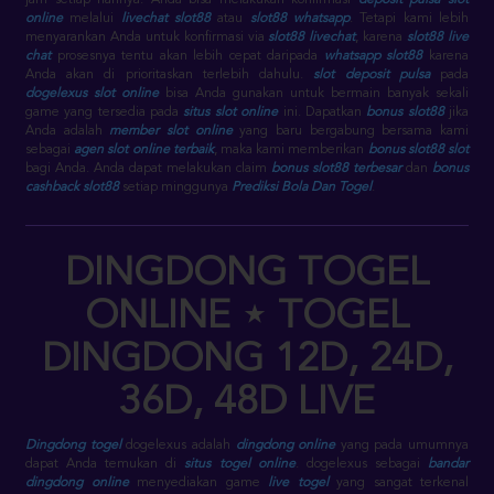
jam setiap harinya. Anda bisa melakukan konfirmasi
deposit pulsa slot
online
melalui
livechat slot88
atau
slot88 whatsapp
. Tetapi kami lebih
menyarankan Anda untuk konfirmasi via
slot88 livechat
, karena
slot88 live
chat
prosesnya tentu akan lebih cepat daripada
whatsapp slot88
karena
Anda akan di prioritaskan terlebih dahulu.
slot deposit pulsa
pada
dogelexus slot online
bisa Anda gunakan untuk bermain banyak sekali
game yang tersedia pada
situs slot online
ini. Dapatkan
bonus slot88
jika
Anda adalah
member slot online
yang baru bergabung bersama kami
sebagai
agen slot online terbaik
, maka kami memberikan
bonus slot88 slot
bagi Anda. Anda dapat melakukan claim
bonus slot88 terbesar
dan
bonus
cashback slot88
setiap minggunya
Prediksi Bola Dan Togel
.
DINGDONG TOGEL
ONLINE ⋆ TOGEL
DINGDONG 12D, 24D,
36D, 48D LIVE
Dingdong togel
dogelexus adalah
dingdong online
yang pada umumnya
dapat Anda temukan di
situs togel online
. dogelexus sebagai
bandar
dingdong online
menyediakan game
live togel
yang sangat terkenal