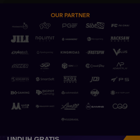
OUR PARTNER
UNDUH GRATIS