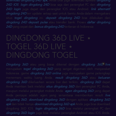
download dingdong 24D apk
, Anda bisa juga download aplikasi
dingdong
24D IOS
.
login dingdong 24D
bisa saja dari perangkat PC dan
dingdong
24D login
juga dapat dari perangkat IOS atau Android.
link alternatif
dingdong 24D
ter update setiap saat untuk bantu Anda dalam mengakses
situs
togel dingdong
ini.
deposit dingdong 24D
bisa dilakukan dari
dingdong 24D deposit pulsa
atau transfer bank. Proses
daftar dingdong
24D
yang cepat dan
bonus dingdong 24D
terbesar di Indonesia
DINGDONG 36D LIVE ⋆
TOGEL 36D LIVE ⋆
DINGDONG TOGEL
Dingdong 36D
atau yang biasa dikenal dengan
dingdong 36D live
merupakan
togel dingdong 36D
yang sangat digemari oleh masyarakat
Indonesia. game
dingdong 36D online
juga merupakan game pelengkap
menemani waktu luang Anda.
result dingdong 36D
atau
keluaran
dingdong 36D
dikeluarkan secara live dan terkini.
dingdong 36D
dapat
Anda mainkan baik melalui
situs dingdong 36D
dari perangkat PC Anda,
maupun melalui perangkat mobile Anda.
agen dingdong 36D
yang dapat
Anda percayai adalah agen yang senantiasa memberikan result
live
dingdong 36D
,
download dingdong 36D
dengan aplikasi
dingdong 36D
apk
dan tidak hanya
download dingdong 36D apk
Anda juga bisa download
dingdong 36D IOS.
login dingdong 36D
bisa melalui perangkat PC dan
dingdong 36D login
juga bisa melalui perangkat Android atau IOS Anda.