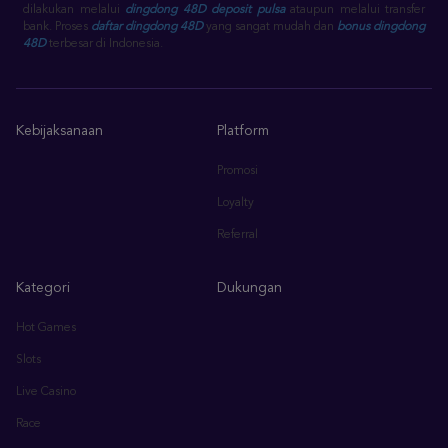
dilakukan melalui
dingdong 48D deposit pulsa
ataupun melalui transfer
bank. Proses
daftar dingdong 48D
yang sangat mudah dan
bonus dingdong
48D
terbesar di Indonesia.
Kebijaksanaan
Platform
Promosi
Loyalty
Referral
Kategori
Dukungan
Hot Games
Slots
Live Casino
Race