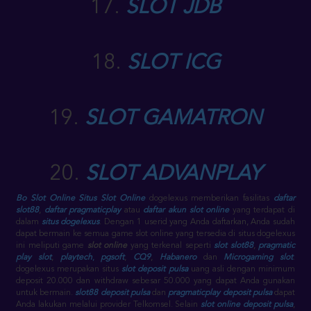
17.
SLOT JDB
18.
SLOT ICG
19.
SLOT GAMATRON
20.
SLOT ADVANPLAY
Bo Slot Online
Situs Slot Online
dogelexus memberikan fasilitas
daftar
slot88
,
daftar pragmaticplay
atau
daftar akun slot online
yang terdapat di
dalam
situs dogelexus
. Dengan 1 userid yang Anda daftarkan, Anda sudah
dapat bermain ke semua game slot online yang tersedia di situs dogelexus
ini meliputi game
slot online
yang terkenal seperti
slot slot88
,
pragmatic
play slot
,
playtech
,
pgsoft
,
CQ9
,
Habanero
dan
Microgaming slot
.
dogelexus merupakan situs
slot deposit pulsa
uang asli dengan minimum
deposit 20.000 dan withdraw sebesar 50.000 yang dapat Anda gunakan
untuk bermain.
slot88 deposit pulsa
dan
pragmaticplay deposit pulsa
dapat
Anda lakukan melalui provider Telkomsel. Selain
slot online deposit pulsa
,