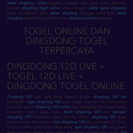
daftar dingdong online
dogelexus adalah situs yang telah dipercaya
provider
dingdong togel online
untuk melayani
daftar game dingdong
dalam pembukaan akun
daftar dingdong
sehingga userid hasil
daftar
dingdong
dapat Anda mainkan di situs
dingdong online
dogelexus.
TOGEL ONLINE DAN
DINGDONG TOGEL
TERPERCAYA
DINGDONG 12D LIVE ⋆
TOGEL 12D LIVE ⋆
DINGDONG TOGEL ONLINE
Dingdong 12D
atau yang biasa dikenal dengan
dingdong 12D live
merupakan
togel dingdong 12D
yang sangat digemari oleh masyarakat
Indonesia. game
dingdong 12D online
juga merupakan game pelengkap
menemani waktu luang Anda.
result dingdong 12D
atau
keluaran
dingdong 12D
dikeluarkan secara live dan terkini.
dingdong 12D
dapat
Anda mainkan baik melalui
situs dingdong 12D
dari perangkat PC Anda,
maupun melalui perangkat mobile Anda.
agen dingdong 12D
yang dapat
Anda percayai adalah agen yang senantiasa memberikan result
live