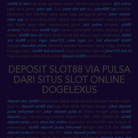
slot88 id test
bisa Anda gunakan untuk melihat seputar game
slot online
pada situs game
joker apk
. Baik
joker slot apk
dan
joker888 ios
memiliki
ekosistem dan interface yang sama bagi pengguna game
joker mobile
.
joker app
ios terkadang lebih sering mengalami masalah karena support
dari Apple yang tidak mendukung game
slot online
daripada
slot88
android
. Anda bisa
slot88 login
melalui perangkat mobile, desktop pc dan
tablet.
slot88 test id
boleh Anda minta jika belum ingin melakukan
daftar
slot slot88
untuk
login joker123
.
joker login
dari
link alternatif slot88
sebagai
situs slot online
. Memiliki standart keamanan yang tinggi jika Anda
menggunakan
slot88 test account
untuk mencoba. Karena
joker123 test id
tidak mengharuskan Anda untuk
deposit slot88
terlebih dahulu.
DEPOSIT SLOT88 VIA PULSA
DARI SITUS SLOT ONLINE
DOGELEXUS
deposit slot slot88
tidak hanya dapat Anda lakukan dengan transfer bank.
Saat ini
deposit slot88 slot
juga bisa Anda lakukan dengan
joker deposit
pulsa telkomsel
dan
joker deposit pulsa xl
. Selain dengan pulsa
slot88
deposit
juga mendukung e-wallet seperti GOPAY, OVO, DANA dll.
slot88
deposit pulsa
pada
situs slot online
dogelexus ini memiliki rate terbaik di
pasarannya.
slot88 deposit pulsa telkomsel
dengan rate 0.8 dan
slot88
deposit pulsa xl
dengan rate 0.9.
joker deposit pulsa
didukung selama 24