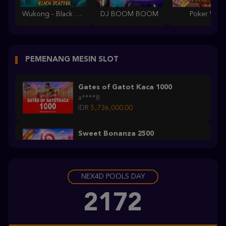
Wukong - Black Scatter
DJ BOOM BOOM
Poker Win
PEMENANG MESIN SLOT
Gates of Gatot Kaca 1000
a****8
IDR
5,736,000.00
Sweet Bonanza 2500
m***3
IDR
5,185,920.00
NEX4D POOLS DAY
Starlight Princess
p****9
2172
IDR
4,308,500.00