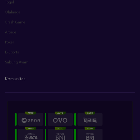
Togel
Olahraga
Crash Game
Arcade
Poker
E-Sports
Sabung Ayam
Komunitas