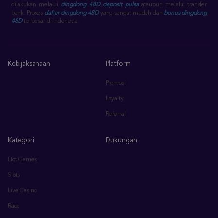
dilakukan melalui
dingdong 48D deposit pulsa
ataupun melalui transfer
bank. Proses
daftar dingdong 48D
yang sangat mudah dan
bonus dingdong
48D
terbesar di Indonesia.
Kebijaksanaan
Platform
Promosi
Loyalty
Referral
Kategori
Dukungan
Hot Games
Slots
Live Casino
Race