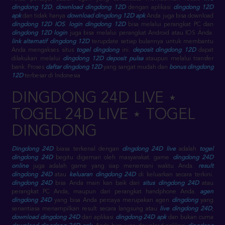
dingdong 12D
,
download dingdong 12D
dengan aplikasi
dingdong 12D
apk
dan tidak hanya
download dingdong 12D apk
Anda juga bisa download
dingdong 12D IOS
.
login dingdong 12D
bisa melalui perangkat PC dan
dingdong 12D login
juga bisa melalui perangkat Android atau IOS Anda.
link alternatif dingdong 12D
terupdate setiap bulannya untuk membantu
Anda mengakses situs
togel dingdong
ini.
deposit dingdong 12D
dapat
dilakukan melalui
dingdong 12D deposit pulsa
ataupun melalui transfer
bank. Proses
daftar dingdong 12D
yang sangat mudah dan
bonus dingdong
12D
terbesar di Indonesia
DINGDONG 24D LIVE ⋆
TOGEL 24D LIVE ⋆ TOGEL
DINGDONG
Dingdong 24D
biasa terkenal dengan
dingdong 24D live
adalah
togel
dingdong 24D
begitu digemari oleh masyarakat. game
dingdong 24D
online
juga adalah game yang siap menemani waktu Anda.
result
dingdong 24D
atau
keluaran dingdong 24D
di keluarkan secara terkini.
dingdong 24D
bisa Anda main kan baik dari
situs dingdong 24D
atau
perangkat PC Anda, maupun dari perangkat handphone Anda.
agen
dingdong 24D
yang bisa Anda percaya merupakan agen
dingdong
yang
senantiasa menampilkan result secara langsung atau
live dingdong 24D
,
download dingdong 24D
dari aplikasi
dingdong 24D apk
dan bukan cuma