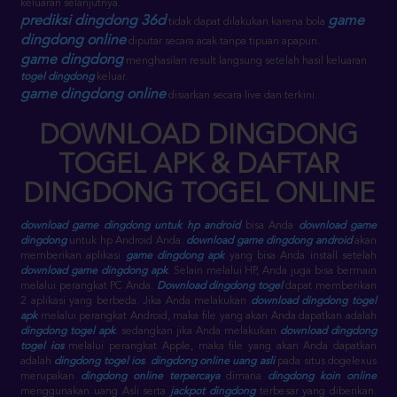
keluaran selanjutnya.
prediksi dingdong 36d
game
tidak dapat dilakukan karena bola
dingdong online
diputar secara acak tanpa tipuan apapun.
game dingdong
menghasilan result langsung setelah hasil keluaran
togel dingdong
keluar.
game dingdong online
disiarkan secara live dan terkini.
DOWNLOAD DINGDONG
TOGEL APK & DAFTAR
DINGDONG TOGEL ONLINE
download game dingdong untuk hp android
bisa Anda
download game
dingdong
untuk hp Android Anda.
download game dingdong android
akan
memberikan aplikasi
game dingdong apk
yang bisa Anda install setelah
download game dingdong apk
. Selain melalui HP, Anda juga bisa bermain
melalui perangkat PC Anda.
Download dingdong togel
dapat memberikan
2 aplikasi yang berbeda. Jika Anda melakukan
download dingdong togel
apk
melalui perangkat Android, maka file yang akan Anda dapatkan adalah
dingdong togel apk
. sedangkan jika Anda melakukan
download dingdong
togel ios
melalui perangkat Apple, maka file yang akan Anda dapatkan
adalah
dingdong togel ios
.
dingdong online uang asli
pada situs dogelexus
merupakan
dingdong online terpercaya
dimana
dingdong koin online
menggunakan uang Asli serta
jackpot dingdong
terbesar yang diberikan.