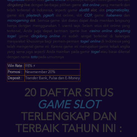
dogelexus
adalah situs
game online
terpercaya dengan fokus game slot dan
dingdong live
dengan berbagai pilihan game
slot online
yang menarik dan
telah terkenal di Indonesia, seperti game
slot88
slot
, slot
pragmaticplay
,
game slot
playtech
,
pgsoft
slot online
, slot
CQ9
, game
habanero
dan
microgaming
slot
. Semua game slot diatas dapat Anda mainkan langsung
hanya dengan menggunakan 1 userid saja.
Selain situs slot online yang
terkenal, Anda juga dapat bermain game live
casino online
dingdong
togel
. game
dingdong online
ini sudah sangat terkenal di kalangan
masyarakat khususnya bagi pemain-pemain
togel online
di Indonesia yang
telah mengenal game ini. Karena game ini merupakan game tebak angka
yang sama juga seperti Anda mainkan pada game
togel
atau biasa dikenal
dengan nama
toto
pada umumnya.
Win Rate :
98% ⚡
Promosi :
Newmember 20%
Deposit :
Transfer Bank, Pulsa dan E-Money
20 DAFTAR SITUS
GAME SLOT
TERLENGKAP DAN
TERBAIK TAHUN INI :