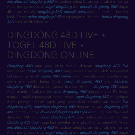
link alternatif dingdong 36D
terupdate setiap bulannya untuk membantu
Anda mengakses situs
togel dingdong
ini.
deposit dingdong 36D
dapat
dilakukan melalui
dingdong 36D deposit pulsa
ataupun melalui transfer
bank. Proses
daftar dingdong 36D
yang sangat mudah dan
bonus dingdong
36D
terbesar di Indonesia
DINGDONG 48D LIVE ⋆
TOGEL 48D LIVE ⋆
DINGDONG ONLINE
Dingdong 48D
atau yang biasa dikenal dengan
dingdong 48D live
merupakan
togel dingdong 48D
yang sangat digemari oleh masyarakat
Indonesia. game
dingdong 48D online
juga merupakan game pelengkap
menemani waktu luang Anda.
result dingdong 48D
atau
keluaran
dingdong 48D
dikeluarkan secara live dan terkini.
dingdong 48D
dapat
Anda mainkan baik melalui
situs dingdong 48D
dari perangkat PC Anda,
maupun melalui perangkat mobile Anda.
agen dingdong 48D
yang dapat
Anda percayai adalah agen yang senantiasa memberikan result
live
dingdong 48D
,
download dingdong 48D
dengan aplikasi
dingdong 48D
apk
dan tidak hanya
download dingdong 48D apk
Anda juga bisa download
dingdong 48D IOS.
login dingdong 48D
bisa melalui perangkat PC dan
dingdong 48D login
juga bisa melalui perangkat Android atau IOS Anda.
link alternatif dingdong 48D
terupdate setiap bulannya untuk membantu
Anda mengakses situs
togel dingdong
ini.
deposit dingdong 48D
dapat