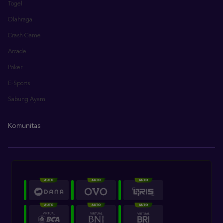
Togel
Olahraga
Crash Game
Arcade
Poker
E-Sports
Sabung Ayam
Komunitas