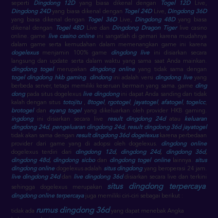
seperti
Dingdong 12D
yang biasa dikenal dengan
Togel 12D
Live,
Dingdong 24D
yang biasa dikenal dengan
Togel 24D
Live,
Dingdong 36D
yang biasa dikenal dengan
Togel 36D
Live,
Dingdong 48D
yang biasa
dikenal dengan
Togel 48D
Live dan
Dingdong Dragon Tiger
live casino
online. game
live casino online
ini sangatlah di gemari karena mudahnya
dalam game serta kemudahan dalam memenangkan game ini karena
dogelexus
menjamin 100% game
dingdong live
ini disiarkan secara
langsung dan update serta dalam waktu yang sama saat Anda mainkan.
dingdong togel
merupakan
dingdong online
yang tidak sama dengan
togel dingdong
hkb gaming
.
dindong
ini adalah versi
dingdong live
yang
berbeda server, tetapi memiliki keseruan bermain yang sama. game
ding
dong
pada situs dogelexus
live dingdong
ini dapat Anda sanding dan tidak
kalah dengan situs
totojitu
,
8togel
,
rgotogel
,
jayatogel
,
afatogel
,
togelcc
,
brotogel
dan
eyang togel
yang dikeluarkan oleh provider HKB gaming.
ingdong
ini disiarkan secara live
result dingdong 24d
atau
keluaran
dingdong 24d
,
pengeluaran dingdong 24d
,
result dingdong 36d jayatogel
tidak akan sama dengan
result dingdong 36d dogelexus
karena perbedaan
provider dari game yang di adopsi oleh dogelexus.
dingdong online
dogelexus terdiri dari
dingdong 12d
,
dingdong 24d
,
dingdong 36d
,
dingdong 48d
,
dingdong sicbo
dan
dingdong togel online
lainnya.
situs
dingdong online
dogelexus adalah
situs dingdong
yang beroperasi 24 jam.
live dingdong 24d
dan
live dingdong 36d
disiarkan secara live dan terkini
situs dingdong terpercaya
sehingga dogelexus merupakan
.
dingdong online terpercaya
juga memiliki ciri-ciri sebagai berikut :
rumus dingdong 36d
tidak ada
yang dapat menebak Angka