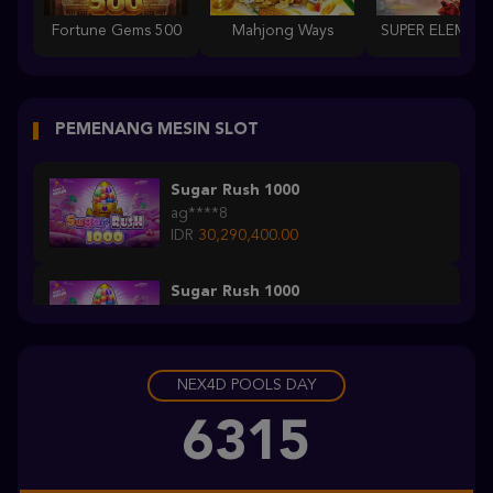
Fortune Gems 500
Mahjong Ways
PEMENANG MESIN SLOT
Sugar Rush 1000
ag****8
IDR
30,290,400.00
Sugar Rush 1000
ag****8
IDR
17,376,800.00
NEX4D POOLS DAY
Sugar Rush 1000
ag****8
6315
IDR
13,082,000.00