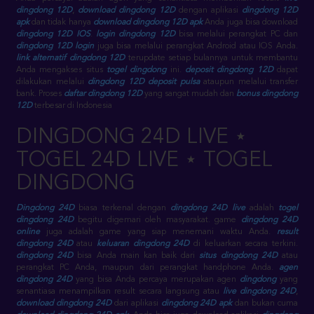
dingdong 12D
,
download dingdong 12D
dengan aplikasi
dingdong 12D
apk
dan tidak hanya
download dingdong 12D apk
Anda juga bisa download
dingdong 12D IOS
.
login dingdong 12D
bisa melalui perangkat PC dan
dingdong 12D login
juga bisa melalui perangkat Android atau IOS Anda.
link alternatif dingdong 12D
terupdate setiap bulannya untuk membantu
Anda mengakses situs
togel dingdong
ini.
deposit dingdong 12D
dapat
dilakukan melalui
dingdong 12D deposit pulsa
ataupun melalui transfer
bank. Proses
daftar dingdong 12D
yang sangat mudah dan
bonus dingdong
12D
terbesar di Indonesia
DINGDONG 24D LIVE ⋆
TOGEL 24D LIVE ⋆ TOGEL
DINGDONG
Dingdong 24D
biasa terkenal dengan
dingdong 24D live
adalah
togel
dingdong 24D
begitu digemari oleh masyarakat. game
dingdong 24D
online
juga adalah game yang siap menemani waktu Anda.
result
dingdong 24D
atau
keluaran dingdong 24D
di keluarkan secara terkini.
dingdong 24D
bisa Anda main kan baik dari
situs dingdong 24D
atau
perangkat PC Anda, maupun dari perangkat handphone Anda.
agen
dingdong 24D
yang bisa Anda percaya merupakan agen
dingdong
yang
senantiasa menampilkan result secara langsung atau
live dingdong 24D
,
download dingdong 24D
dari aplikasi
dingdong 24D apk
dan bukan cuma