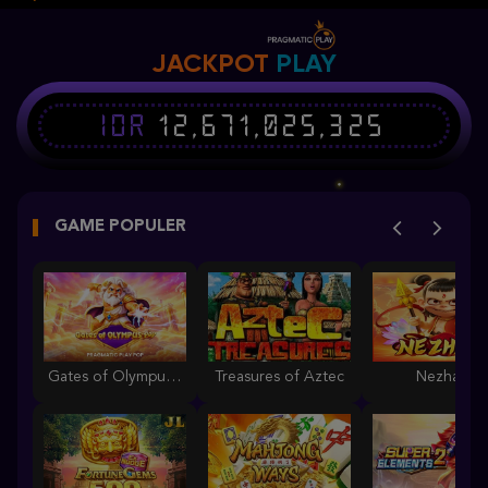
JACKPOT
PLAY
IDR
12,671,025,325
GAME POPULER
Gates of Olympus POP
Treasures of Aztec
Nezha 2