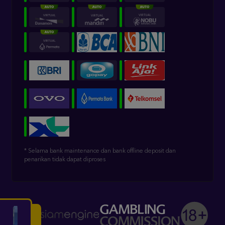
* Selama bank maintenance dan bank offline deposit dan
penarikan tidak dapat diproses