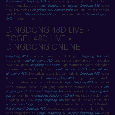
link alternatif dingdong 36D
terupdate setiap bulannya untuk membantu
Anda mengakses situs
togel dingdong
ini.
deposit dingdong 36D
dapat
dilakukan melalui
dingdong 36D deposit pulsa
ataupun melalui transfer
bank. Proses
daftar dingdong 36D
yang sangat mudah dan
bonus dingdong
36D
terbesar di Indonesia
DINGDONG 48D LIVE ⋆
TOGEL 48D LIVE ⋆
DINGDONG ONLINE
Dingdong 48D
atau yang biasa dikenal dengan
dingdong 48D live
merupakan
togel dingdong 48D
yang sangat digemari oleh masyarakat
Indonesia. game
dingdong 48D online
juga merupakan game pelengkap
menemani waktu luang Anda.
result dingdong 48D
atau
keluaran
dingdong 48D
dikeluarkan secara live dan terkini.
dingdong 48D
dapat
Anda mainkan baik melalui
situs dingdong 48D
dari perangkat PC Anda,
maupun melalui perangkat mobile Anda.
agen dingdong 48D
yang dapat
Anda percayai adalah agen yang senantiasa memberikan result
live
dingdong 48D
,
download dingdong 48D
dengan aplikasi
dingdong 48D
apk
dan tidak hanya
download dingdong 48D apk
Anda juga bisa download
dingdong 48D IOS.
login dingdong 48D
bisa melalui perangkat PC dan
dingdong 48D login
juga bisa melalui perangkat Android atau IOS Anda.
link alternatif dingdong 48D
terupdate setiap bulannya untuk membantu
Anda mengakses situs
togel dingdong
ini.
deposit dingdong 48D
dapat