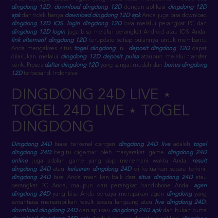
dingdong 12D
,
download dingdong 12D
dengan aplikasi
dingdong 12D
apk
dan tidak hanya
download dingdong 12D apk
Anda juga bisa download
dingdong 12D IOS
.
login dingdong 12D
bisa melalui perangkat PC dan
dingdong 12D login
juga bisa melalui perangkat Android atau IOS Anda.
link alternatif dingdong 12D
terupdate setiap bulannya untuk membantu
Anda mengakses situs
togel dingdong
ini.
deposit dingdong 12D
dapat
dilakukan melalui
dingdong 12D deposit pulsa
ataupun melalui transfer
bank. Proses
daftar dingdong 12D
yang sangat mudah dan
bonus dingdong
12D
terbesar di Indonesia
DINGDONG 24D LIVE ⋆
TOGEL 24D LIVE ⋆ TOGEL
DINGDONG
Dingdong 24D
biasa terkenal dengan
dingdong 24D live
adalah
togel
dingdong 24D
begitu digemari oleh masyarakat. game
dingdong 24D
online
juga adalah game yang siap menemani waktu Anda.
result
dingdong 24D
atau
keluaran dingdong 24D
di keluarkan secara terkini.
dingdong 24D
bisa Anda main kan baik dari
situs dingdong 24D
atau
perangkat PC Anda, maupun dari perangkat handphone Anda.
agen
dingdong 24D
yang bisa Anda percaya merupakan agen
dingdong
yang
senantiasa menampilkan result secara langsung atau
live dingdong 24D
,
download dingdong 24D
dari aplikasi
dingdong 24D apk
dan bukan cuma