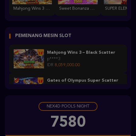
Mahjong Wins 3 – Black Scatter
Sweet Bonanza 2500
PEMENANG MESIN SLOT
Mahjong Wins 3 – Black Scatter
p****3
IDR
8,059,000.00
Gates of Olympus Super Scatter
h****4
IDR
7,364,000.00
NEX4D POOLS NIGHT
Gates of Olympus Super Scatter
h****4
7580
IDR
7,202,000.00