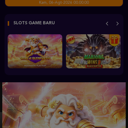
Sweet Bonanza 2500
Kam, 06-Agt-2026 00.00.00
m***3
IDR
5,298,200.00
SLOTS GAME BARU
Gates of Olympus 1000
lu****7
IDR
4,863,400.00
Sweet Bonanza 2500
m***3
IDR
4,199,670.00
Mahjong Wins 3 – Black Scatter
p****3
IDR
4,106,000.00
Sweet Bonanza 2500
m***3
IDR
4,031,800.00