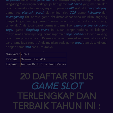
dogelexus
adalah situs
game online
terpercaya dengan fokus game slot dan
dingdong live
dengan berbagai pilihan game
slot online
yang menarik dan
telah terkenal di Indonesia, seperti game
slot88
slot
, slot
pragmaticplay
,
game slot
playtech
,
pgsoft
slot online
, slot
CQ9
, game
habanero
dan
microgaming
slot
. Semua game slot diatas dapat Anda mainkan langsung
hanya dengan menggunakan 1 userid saja.
Selain situs slot online yang
terkenal, Anda juga dapat bermain game live
casino online
dingdong
togel
. game
dingdong online
ini sudah sangat terkenal di kalangan
masyarakat khususnya bagi pemain-pemain
togel online
di Indonesia yang
telah mengenal game ini. Karena game ini merupakan game tebak angka
yang sama juga seperti Anda mainkan pada game
togel
atau biasa dikenal
dengan nama
toto
pada umumnya.
Win Rate :
98% ⚡
Promosi :
Newmember 20%
Deposit :
Transfer Bank, Pulsa dan E-Money
20 DAFTAR SITUS
GAME SLOT
TERLENGKAP DAN
TERBAIK TAHUN INI :