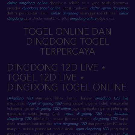
daftar dingdong online
dogelexus adalah situs yang telah dipercaya
provider
dingdong togel online
untuk melayani
daftar game dingdong
dalam pembukaan akun
daftar dingdong
sehingga userid hasil
daftar
dingdong
dapat Anda mainkan di situs
dingdong online
dogelexus.
TOGEL ONLINE DAN
DINGDONG TOGEL
TERPERCAYA
DINGDONG 12D LIVE ⋆
TOGEL 12D LIVE ⋆
DINGDONG TOGEL ONLINE
Dingdong 12D
atau yang biasa dikenal dengan
dingdong 12D live
merupakan
togel dingdong 12D
yang sangat digemari oleh masyarakat
Indonesia. game
dingdong 12D online
juga merupakan game pelengkap
menemani waktu luang Anda.
result dingdong 12D
atau
keluaran
dingdong 12D
dikeluarkan secara live dan terkini.
dingdong 12D
dapat
Anda mainkan baik melalui
situs dingdong 12D
dari perangkat PC Anda,
maupun melalui perangkat mobile Anda.
agen dingdong 12D
yang dapat
Anda percayai adalah agen yang senantiasa memberikan result
live