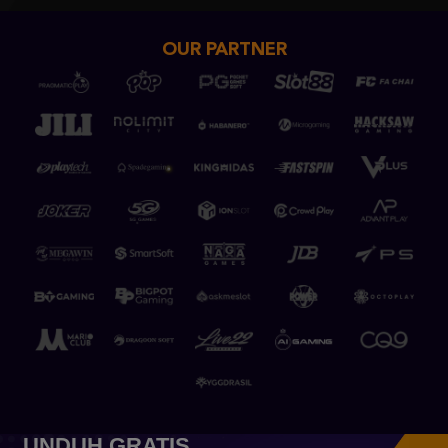
OUR PARTNER
UNDUH GRATIS