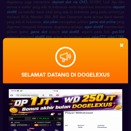
dogelexus juga menerima
deposit slot via OVO
, GOPAY, Link Aja dan
semua e-wallet yang ada di Indonesia serta dogelexus menerima
deposit
slot88
via transfer bank lokal yang ada di Indonesia yang pada umumnya
meliputi BCA, Mandiri, BNI, BRI dan Danamon serta semua bank daerah
yang ada di Indonesia.
slot joker
merupakan pilihan
game slot online
yang
digemari masyarat Indonesia. dogelexus sebagai
agen slot88
memberikan
pilihan game
game slot
seperti
slot slot88
, seperti pada link
gwc388
sebagai alternatif
slot88 slot
, selain itu terdapat juga
joker777
,
joker1788
,
joker8868
,
joker888
,
joker688
,
joker slot
sebagai link alternatif
joker
×
gaming
slot.
slot88 game
sebagai
agen slot88 terpercaya
menyediakan
slot
game joker
.
slot88 online
berjalan selama 24 jam setiap harinya, sehingga
dogelexus slot online
sebagai
agen slot slot88
juga online 24 jam pada
game
slot88 casino
.
DAFTAR SLOT88
⋆
AKUN
SELAMAT DATANG DI DOGELEXUS
SLOT ONLINE JOKER123
SLOT
daftar slot88
di dogelexus
situs online slot
untuk akun
slot88
bisa Anda
lakukan pada menu
daftar slot88 slot
yang ada diatas kanan pada situs
daftar joker gaming
ini.
situs slot88
telah berkerja sama dengan
doge lexus
slot online
menyediakan
game joker
.
daftar akun joker gaming
harus Anda
lengkapi agar
situs slot88
dapat memberikan Anda
userid slot88
disaat
Anda
daftar joker123
di
www joker123
sebagai situs alternatif
login