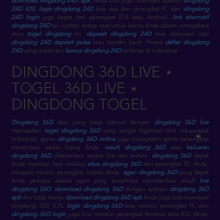
download dingdong 24D apk
, Anda bisa juga download aplikasi
dingdong
24D IOS
.
login dingdong 24D
bisa saja dari perangkat PC dan
dingdong
24D login
juga dapat dari perangkat IOS atau Android.
link alternatif
dingdong 24D
ter update setiap saat untuk bantu Anda dalam mengakses
situs
togel dingdong
ini.
deposit dingdong 24D
bisa dilakukan dari
dingdong 24D deposit pulsa
atau transfer bank. Proses
daftar dingdong
24D
yang cepat dan
bonus dingdong 24D
terbesar di Indonesia
DINGDONG 36D LIVE ⋆
TOGEL 36D LIVE ⋆
DINGDONG TOGEL
Dingdong 36D
atau yang biasa dikenal dengan
dingdong 36D live
merupakan
togel dingdong 36D
yang sangat digemari oleh masyarakat
Indonesia. game
dingdong 36D online
juga merupakan game pelengkap
menemani waktu luang Anda.
result dingdong 36D
atau
keluaran
dingdong 36D
dikeluarkan secara live dan terkini.
dingdong 36D
dapat
Anda mainkan baik melalui
situs dingdong 36D
dari perangkat PC Anda,
maupun melalui perangkat mobile Anda.
agen dingdong 36D
yang dapat
Anda percayai adalah agen yang senantiasa memberikan result
live
dingdong 36D
,
download dingdong 36D
dengan aplikasi
dingdong 36D
apk
dan tidak hanya
download dingdong 36D apk
Anda juga bisa download
dingdong 36D IOS.
login dingdong 36D
bisa melalui perangkat PC dan
dingdong 36D login
juga bisa melalui perangkat Android atau IOS Anda.