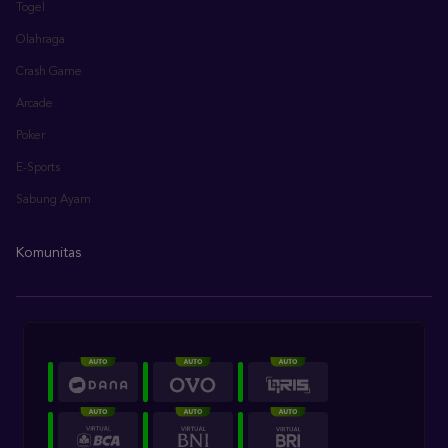
Togel
Olahraga
Crash Game
Arcade
Poker
E-Sports
Sabung Ayam
Komunitas