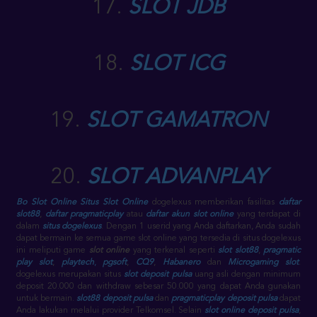
17.
SLOT JDB
18.
SLOT ICG
19.
SLOT GAMATRON
20.
SLOT ADVANPLAY
Bo Slot Online
Situs Slot Online
dogelexus memberikan fasilitas
daftar
slot88
,
daftar pragmaticplay
atau
daftar akun slot online
yang terdapat di
dalam
situs dogelexus
. Dengan 1 userid yang Anda daftarkan, Anda sudah
dapat bermain ke semua game slot online yang tersedia di situs dogelexus
ini meliputi game
slot online
yang terkenal seperti
slot slot88
,
pragmatic
play slot
,
playtech
,
pgsoft
,
CQ9
,
Habanero
dan
Microgaming slot
.
dogelexus merupakan situs
slot deposit pulsa
uang asli dengan minimum
deposit 20.000 dan withdraw sebesar 50.000 yang dapat Anda gunakan
untuk bermain.
slot88 deposit pulsa
dan
pragmaticplay deposit pulsa
dapat
Anda lakukan melalui provider Telkomsel. Selain
slot online deposit pulsa
,