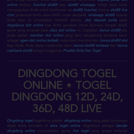
jam setiap harinya. Anda bisa melakukan konfirmasi
deposit pulsa slot
online
melalui
livechat slot88
atau
slot88 whatsapp
. Tetapi kami lebih
menyarankan Anda untuk konfirmasi via
slot88 livechat
, karena
slot88 live
chat
prosesnya tentu akan lebih cepat daripada
whatsapp slot88
karena
Anda akan di prioritaskan terlebih dahulu.
slot deposit pulsa
pada
dogelexus slot online
bisa Anda gunakan untuk bermain banyak sekali
game yang tersedia pada
situs slot online
ini. Dapatkan
bonus slot88
jika
Anda adalah
member slot online
yang baru bergabung bersama kami
sebagai
agen slot online terbaik
, maka kami memberikan
bonus slot88 slot
bagi Anda. Anda dapat melakukan claim
bonus slot88 terbesar
dan
bonus
cashback slot88
setiap minggunya
Prediksi Bola Dan Togel
.
DINGDONG TOGEL
ONLINE ⋆ TOGEL
DINGDONG 12D, 24D,
36D, 48D LIVE
Dingdong togel
dogelexus adalah
dingdong online
yang pada umumnya
dapat Anda temukan di
situs togel online
. dogelexus sebagai
bandar
dingdong online
menyediakan game
live togel
yang sangat terkenal