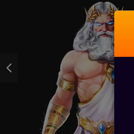
Previous