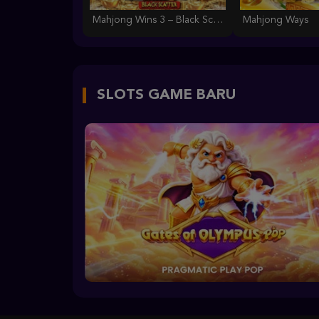
Mahjong Wins 3 – Black Scatter
Mahjong Ways
SLOTS GAME BARU