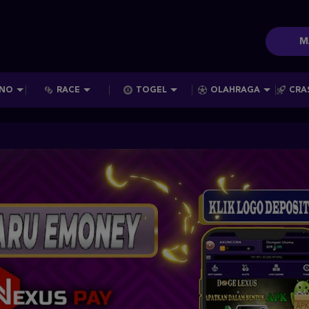
M
INO
RACE
TOGEL
OLAHRAGA
CRA