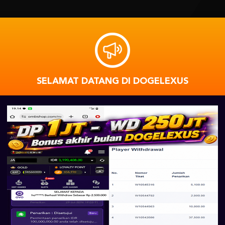
SELAMAT DATANG DI DOGELEXUS
Fat Panda adalah 
impact! Dirancang buat 
ketebak. Dengan energi 
menang besar—Fat Pan