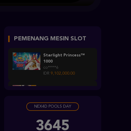
PEMENANG MESIN SLOT
Starlight Princess™
1000
co****6
IDR
9,102,000.00
Mahjong Wins 3 – Black
Epic Ze Zeus
BANDITO RETURNS
Scatter
p****3
IDR
8,059,000.00
NEX4D POOLS DAY
Gates of Olympus
3645
1000