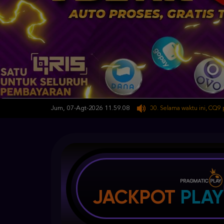
Jum, 07-Agt-2026 11.59.08
da 07-Agt-2026 dari 07.33.40 sampai 15.00.00. Selama waktu ini, CQ9 permainan 
JACKPOT
PLAY