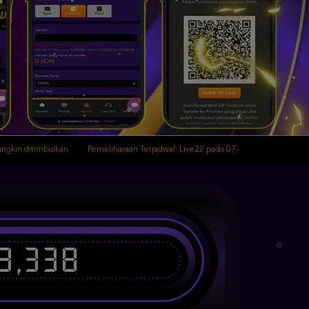
bulkan.
Pemeliharaan Terjadwal: Live22 pada 07-Agt-2026 dari 11.43.43 sampa
33,338