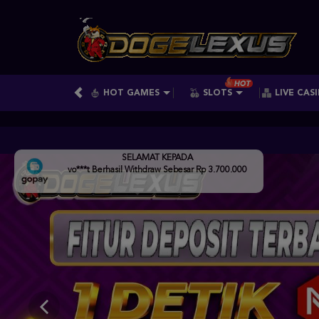
HOT GAMES
SLOTS
LIVE CAS
SELAMAT KEPADA
vo***t Berhasil Withdraw Sebesar Rp 3.700.000