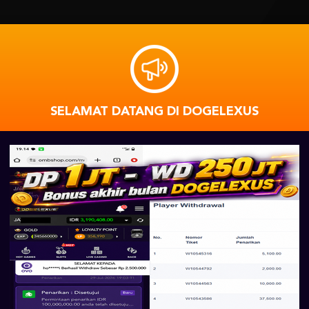
SELAMAT DATANG DI DOGELEXUS
Fat Panda adalah 
impact! Dirancang buat 
ketebak. Dengan energi 
menang besar—Fat Pan