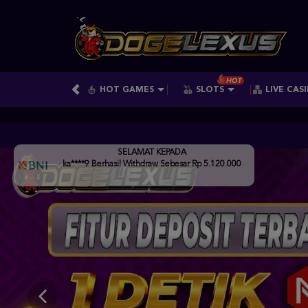
HOT GAMES
SLOTS
LIVE CAS
SELAMAT KEPADA
ka****9 Berhasil Withdraw Sebesar Rp 5.120.000