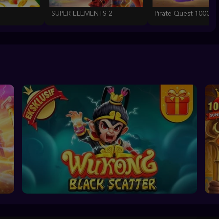
SUPER ELEMENTS 2
Pirate Quest 1000