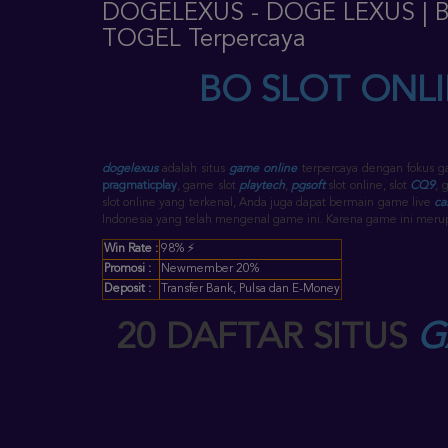
DOGELEXUS - DOGE LEXUS | B
TOGEL Terpercaya
BO SLOT ONL
dogelexus
adalah situs
game online
terpercaya dengan fokus g
pragmaticplay
, game slot
playtech
,
pgsoft
slot online
, slot
CQ9
,
slot online yang terkenal, Anda juga dapat bermain game live
ca
Indonesia yang telah mengenal game ini. Karena game ini mer
Win Rate :
98% ⚡
Promosi :
Newmember 20%
Deposit :
Transfer Bank, Pulsa dan E-Money
20 DAFTAR SITUS
G