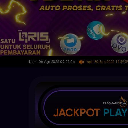
Kam, 06-Agt-2026 09.24.06
ual Sports pada 30-Jun-2026 dari 14.59.59 sampai 30-Sep-2026 14.59.59. Selama wa
JACKPOT
PLAY