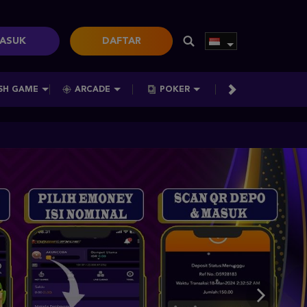
ASUK
DAFTAR
SH GAME
ARCADE
POKER
E-SPORTS