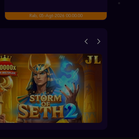
IDR
4,167,500.00
Wild Bandito
Pedas Gila
Rab, 05-Agt-2026 00.00.00
Gates of Gatot Kaca
1000
jandam****2
IDR
3,958,500.00
Gates of Olympus
1000
co****6
IDR
3,851,100.00
Gates of Olympus
1000
ag****8
IDR
3,843,200.00
Starlight Princess Super
Scatter
tesb****4