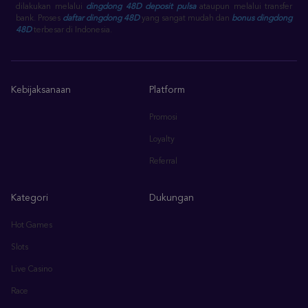
dilakukan melalui
dingdong 48D deposit pulsa
ataupun melalui transfer
bank. Proses
daftar dingdong 48D
yang sangat mudah dan
bonus dingdong
48D
terbesar di Indonesia.
Kebijaksanaan
Platform
Promosi
Loyalty
Referral
Kategori
Dukungan
Hot Games
Slots
Live Casino
Race