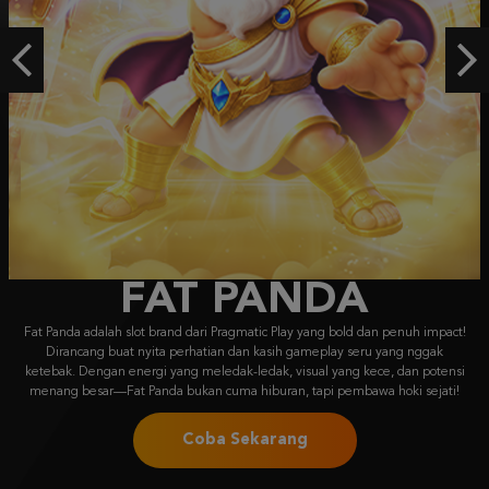
Gates of Olympus Super Scatter
h****4
IDR
3,666,400.00
Previous
Ne
Gates of Olympus Super Scatter
h****4
IDR
3,482,400.00
FAT PANDA
Fat Panda adalah slot brand dari Pragmatic Play yang bold dan penuh impact!
Dirancang buat nyita perhatian dan kasih gameplay seru yang nggak
ketebak. Dengan energi yang meledak-ledak, visual yang kece, dan potensi
menang besar—Fat Panda bukan cuma hiburan, tapi pembawa hoki sejati!
Coba Sekarang