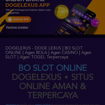
DOGELEXUS APP
Nikmati berbagai permainan dalam satu
genggaman
Android APK
Panduan instalasi
DOGELEXUS - DOGE LEXUS | BO SLOT
ONLINE | Agen BOLA | Agen CASINO | Agen
SLOT | Agen TOGEL Terpercaya
BO SLOT ONLINE
DOGELEXUS
⋆
SITUS
ONLINE AMAN &
TERPERCAYA