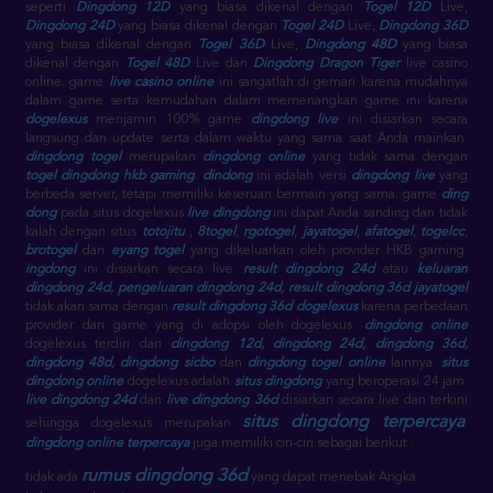
seperti
Dingdong 12D
yang biasa dikenal dengan
Togel 12D
Live,
Dingdong 24D
yang biasa dikenal dengan
Togel 24D
Live,
Dingdong 36D
yang biasa dikenal dengan
Togel 36D
Live,
Dingdong 48D
yang biasa
dikenal dengan
Togel 48D
Live dan
Dingdong Dragon Tiger
live casino
online. game
live casino online
ini sangatlah di gemari karena mudahnya
dalam game serta kemudahan dalam memenangkan game ini karena
dogelexus
menjamin 100% game
dingdong live
ini disiarkan secara
langsung dan update serta dalam waktu yang sama saat Anda mainkan.
dingdong togel
merupakan
dingdong online
yang tidak sama dengan
togel dingdong
hkb gaming
.
dindong
ini adalah versi
dingdong live
yang
berbeda server, tetapi memiliki keseruan bermain yang sama. game
ding
dong
pada situs dogelexus
live dingdong
ini dapat Anda sanding dan tidak
kalah dengan situs
totojitu
,
8togel
,
rgotogel
,
jayatogel
,
afatogel
,
togelcc
,
brotogel
dan
eyang togel
yang dikeluarkan oleh provider HKB gaming.
ingdong
ini disiarkan secara live
result dingdong 24d
atau
keluaran
dingdong 24d
,
pengeluaran dingdong 24d
,
result dingdong 36d jayatogel
tidak akan sama dengan
result dingdong 36d dogelexus
karena perbedaan
provider dari game yang di adopsi oleh dogelexus.
dingdong online
dogelexus terdiri dari
dingdong 12d
,
dingdong 24d
,
dingdong 36d
,
dingdong 48d
,
dingdong sicbo
dan
dingdong togel online
lainnya.
situs
dingdong online
dogelexus adalah
situs dingdong
yang beroperasi 24 jam.
live dingdong 24d
dan
live dingdong 36d
disiarkan secara live dan terkini
situs dingdong terpercaya
sehingga dogelexus merupakan
.
dingdong online terpercaya
juga memiliki ciri-ciri sebagai berikut :
rumus dingdong 36d
tidak ada
yang dapat menebak Angka