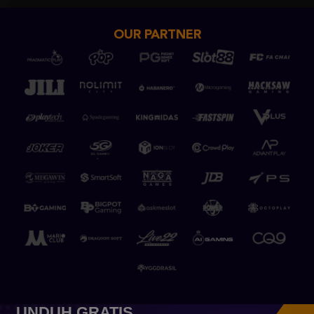
OUR PARTNER
UNDUH GRATIS