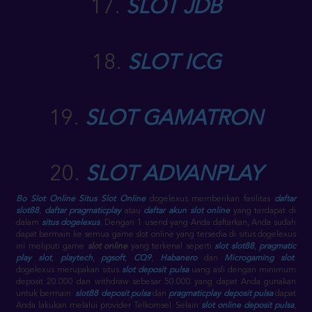
17.
SLOT JDB
18.
SLOT ICG
19.
SLOT GAMATRON
20.
SLOT ADVANPLAY
Bo Slot Online
Situs Slot Online
dogelexus memberikan fasilitas
daftar
slot88
,
daftar pragmaticplay
atau
daftar akun slot online
yang terdapat di
dalam
situs dogelexus
. Dengan 1 userid yang Anda daftarkan, Anda sudah
dapat bermain ke semua game slot online yang tersedia di situs dogelexus
ini meliputi game
slot online
yang terkenal seperti
slot slot88
,
pragmatic
play slot
,
playtech
,
pgsoft
,
CQ9
,
Habanero
dan
Microgaming slot
.
dogelexus merupakan situs
slot deposit pulsa
uang asli dengan minimum
deposit 20.000 dan withdraw sebesar 50.000 yang dapat Anda gunakan
untuk bermain.
slot88 deposit pulsa
dan
pragmaticplay deposit pulsa
dapat
Anda lakukan melalui provider Telkomsel. Selain
slot online deposit pulsa
,