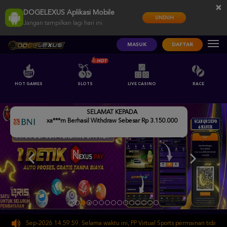
×
DOGELEXUS Aplikasi Mobile
UNDUH
Jangan tampilkan lagi hari ini
MASUK
DAFTAR
HOT GAMES
SLOTS
LIVE CASINO
RACE
SELAMAT KEPADA
xa***m Berhasil Withdraw Sebesar Rp 3.150.000
30-Sep-2026 14.59.59. Selama waktu ini, PP Virtual Sports permainan tidak akan t