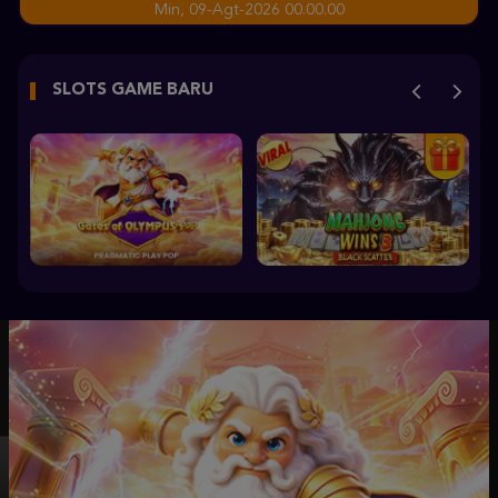
Starlight Princess
Min, 09-Agt-2026 00.00.00
lisfebr****t
IDR
5,857,500.00
SLOTS GAME BARU
Gates of Olympus 1000
aps****5
IDR
4,349,600.00
Starlight Princess™ 1000
co****6
IDR
3,912,900.00
Gates of Olympus Super Scatter
h****4
IDR
3,853,600.00
Starlight Princess
lisfebr****t
IDR
3,790,500.00