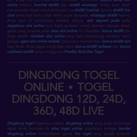
jam setiap harinya. Anda bisa melakukan konfirmasi
deposit pulsa slot
online
melalui
livechat slot88
atau
slot88 whatsapp
. Tetapi kami lebih
menyarankan Anda untuk konfirmasi via
slot88 livechat
, karena
slot88 live
chat
prosesnya tentu akan lebih cepat daripada
whatsapp slot88
karena
Anda akan di prioritaskan terlebih dahulu.
slot deposit pulsa
pada
dogelexus slot online
bisa Anda gunakan untuk bermain banyak sekali
game yang tersedia pada
situs slot online
ini. Dapatkan
bonus slot88
jika
Anda adalah
member slot online
yang baru bergabung bersama kami
sebagai
agen slot online terbaik
, maka kami memberikan
bonus slot88 slot
bagi Anda. Anda dapat melakukan claim
bonus slot88 terbesar
dan
bonus
cashback slot88
setiap minggunya
Prediksi Bola Dan Togel
.
DINGDONG TOGEL
ONLINE ⋆ TOGEL
DINGDONG 12D, 24D,
36D, 48D LIVE
Dingdong togel
dogelexus adalah
dingdong online
yang pada umumnya
dapat Anda temukan di
situs togel online
. dogelexus sebagai
bandar
dingdong online
menyediakan game
live togel
yang sangat terkenal