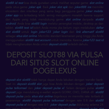
slot88 id test
bisa Anda gunakan untuk melihat seputar game
slot online
pada situs game
joker apk
. Baik
joker slot apk
dan
joker888 ios
memiliki
ekosistem dan interface yang sama bagi pengguna game
joker mobile
.
joker app
ios terkadang lebih sering mengalami masalah karena support
dari Apple yang tidak mendukung game
slot online
daripada
slot88
android
. Anda bisa
slot88 login
melalui perangkat mobile, desktop pc dan
tablet.
slot88 test id
boleh Anda minta jika belum ingin melakukan
daftar
slot slot88
untuk
login joker123
.
joker login
dari
link alternatif slot88
sebagai
situs slot online
. Memiliki standart keamanan yang tinggi jika Anda
menggunakan
slot88 test account
untuk mencoba. Karena
joker123 test id
tidak mengharuskan Anda untuk
deposit slot88
terlebih dahulu.
DEPOSIT SLOT88 VIA PULSA
DARI SITUS SLOT ONLINE
DOGELEXUS
deposit slot slot88
tidak hanya dapat Anda lakukan dengan transfer bank.
Saat ini
deposit slot88 slot
juga bisa Anda lakukan dengan
joker deposit
pulsa telkomsel
dan
joker deposit pulsa xl
. Selain dengan pulsa
slot88
deposit
juga mendukung e-wallet seperti GOPAY, OVO, DANA dll.
slot88
deposit pulsa
pada
situs slot online
dogelexus ini memiliki rate terbaik di
pasarannya.
slot88 deposit pulsa telkomsel
dengan rate 0.8 dan
slot88
deposit pulsa xl
dengan rate 0.9.
joker deposit pulsa
didukung selama 24