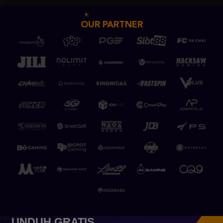
OUR PARTNER
UNDUH GRATIS