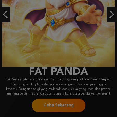
Gates of Olympus 1000
aps****5
IDR
3,504,000.00
Previous
Ne
Gates of Olympus 1000
aps****5
IDR
3,503,000.00
FAT PANDA
Fat Panda adalah slot brand dari Pragmatic Play yang bold dan penuh impact!
Dirancang buat nyita perhatian dan kasih gameplay seru yang nggak
ketebak. Dengan energi yang meledak-ledak, visual yang kece, dan potensi
menang besar—Fat Panda bukan cuma hiburan, tapi pembawa hoki sejati!
Coba Sekarang