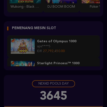
Wukong - Black Scatter
DJ BOOM BOOM
Poker Win
PEMENANG MESIN SLOT
Gates of Olympus 1000
aps****5
IDR
27,792,450.00
Starlight Princess™ 1000
co****6
IDR
9,102,000.00
NEX4D POOLS DAY
Gates of Olympus 1000
r****9
3645
IDR
7,025,500.00