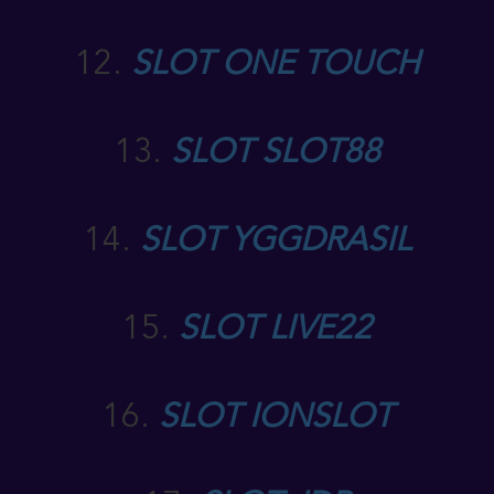
12.
SLOT ONE TOUCH
13.
SLOT SLOT88
14.
SLOT YGGDRASIL
15.
SLOT LIVE22
16.
SLOT IONSLOT