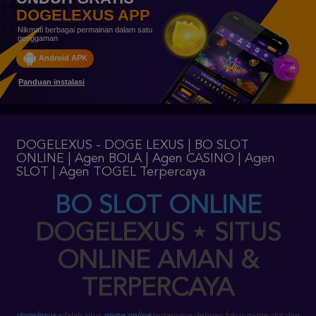
DOGELEXUS APP
Nikmati berbagai permainan dalam satu
genggaman
Android APK
Panduan instalasi
DOGELEXUS - DOGE LEXUS | BO SLOT
ONLINE | Agen BOLA | Agen CASINO | Agen
SLOT | Agen TOGEL Terpercaya
BO SLOT ONLINE
DOGELEXUS
⋆
SITUS
ONLINE AMAN &
TERPERCAYA