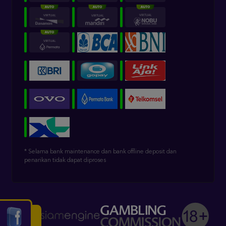
* Selama bank maintenance dan bank offline deposit dan
penarikan tidak dapat diproses