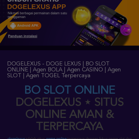
DOGELEXUS APP
Nikmati berbagai permainan dalam satu
genggaman
Android APK
Panduan instalasi
DOGELEXUS - DOGE LEXUS | BO SLOT
ONLINE | Agen BOLA | Agen CASINO | Agen
SLOT | Agen TOGEL Terpercaya
BO SLOT ONLINE
DOGELEXUS
⋆
SITUS
ONLINE AMAN &
TERPERCAYA