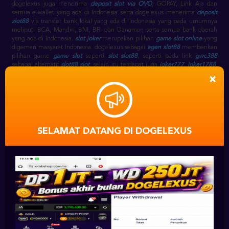
dogelexus juga menerima
deposit slot via OVO
, GOPAY, Link Aja dan
semua e-wallet yang ada di Indonesia serta dogelexus menerima
deposit
slot88
via transfer bank lokal yang ada di Indonesia yang pada umumnya
meliputi BCA, Mandiri, BNI, BRI dan Danamon serta semua bank daerah
yang ada di Indonesia.
slot joker
merupakan pilihan
game slot online
yang
digemari masyarat Indonesia. dogelexus sebagai
agen slot88
memberikan
pilihan game
game slot
seperti
slot slot88
, seperti pada link
gwc388
sebagai alternatif
slot88 slot
, selain itu terdapat juga
joker777
,
joker1788
,
joker8868
,
joker888
,
joker688
,
joker slot
sebagai link alternatif
joker
×
gaming
slot.
slot88 game
sebagai
agen slot88 terpercaya
menyediakan
slot
game joker
.
slot88 online
berjalan selama 24 jam setiap harinya, sehingga
dogelexus slot online
sebagai
agen slot slot88
juga online 24 jam pada
game
slot88 casino
.
DAFTAR SLOT88
⋆
AKUN
SELAMAT DATANG DI DOGELEXUS
SLOT ONLINE JOKER123
SLOT
daftar slot88
di dogelexus
situs online slot
untuk akun
slot88
bisa Anda
lakukan pada menu
daftar slot88 slot
yang ada diatas kanan pada situs
daftar joker gaming
ini.
situs slot88
telah berkerja sama dengan
doge lexus
slot online
menyediakan
game joker
.
daftar akun joker gaming
harus Anda
lengkapi agar
situs slot88
dapat memberikan Anda
userid slot88
disaat
Anda
daftar joker123
di
www joker123
sebagai situs alternatif
login