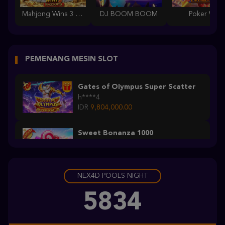
Mahjong Wins 3 – Black Scatter
DJ BOOM BOOM
Poker Win
PEMENANG MESIN SLOT
Gates of Olympus Super Scatter
h****4
IDR
9,804,000.00
Sweet Bonanza 1000
f***r
IDR
7,395,220.00
NEX4D POOLS NIGHT
Sweet Bonanza 1000
rez****2
5834
IDR
4,800,000.00