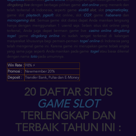
dogelexus
adalah situs
game online
terpercaya dengan fokus game slot dan
dingdong live
dengan berbagai pilihan game
slot online
yang menarik dan
telah terkenal di Indonesia, seperti game
slot88
slot
, slot
pragmaticplay
,
game slot
playtech
,
pgsoft
slot online
, slot
CQ9
, game
habanero
dan
microgaming
slot
. Semua game slot diatas dapat Anda mainkan langsung
hanya dengan menggunakan 1 userid saja.
Selain situs slot online yang
terkenal, Anda juga dapat bermain game live
casino online
dingdong
togel
. game
dingdong online
ini sudah sangat terkenal di kalangan
masyarakat khususnya bagi pemain-pemain
togel online
di Indonesia yang
telah mengenal game ini. Karena game ini merupakan game tebak angka
yang sama juga seperti Anda mainkan pada game
togel
atau biasa dikenal
dengan nama
toto
pada umumnya.
Win Rate :
98% ⚡
Promosi :
Newmember 20%
Deposit :
Transfer Bank, Pulsa dan E-Money
20 DAFTAR SITUS
GAME SLOT
TERLENGKAP DAN
TERBAIK TAHUN INI :