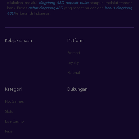
dilakukan melalui
dingdong 48D deposit pulsa
ataupun melalui transfer
bank. Proses
daftar dingdong 48D
yang sangat mudah dan
bonus dingdong
48D
terbesar di Indonesia.
Kebijaksanaan
Platform
Promosi
Loyalty
Referral
Kategori
Dukungan
Hot Games
Slots
Live Casino
Race