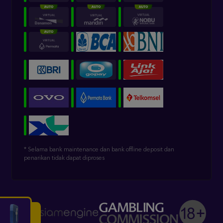
* Selama bank maintenance dan bank offline deposit dan
penarikan tidak dapat diproses