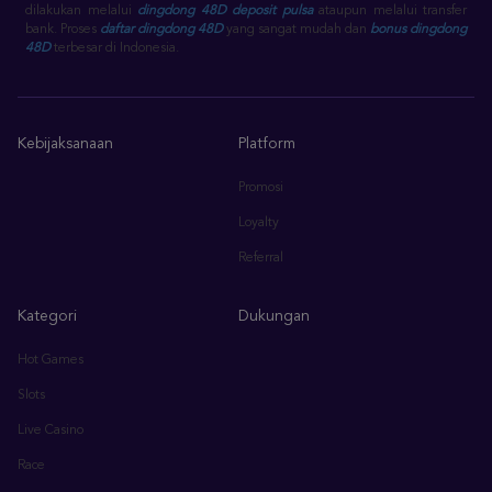
dilakukan melalui
dingdong 48D deposit pulsa
ataupun melalui transfer
bank. Proses
daftar dingdong 48D
yang sangat mudah dan
bonus dingdong
48D
terbesar di Indonesia.
Kebijaksanaan
Platform
Promosi
Loyalty
Referral
Kategori
Dukungan
Hot Games
Slots
Live Casino
Race