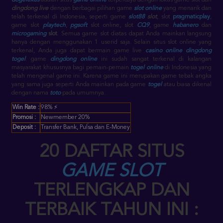
dogelexus
adalah situs
game online
terpercaya dengan fokus game slot dan
dingdong live
dengan berbagai pilihan game
slot online
yang menarik dan
telah terkenal di Indonesia, seperti game
slot88
slot
, slot
pragmaticplay
,
game slot
playtech
,
pgsoft
slot online
, slot
CQ9
, game
habanero
dan
microgaming
slot
. Semua game slot diatas dapat Anda mainkan langsung
hanya dengan menggunakan 1 userid saja.
Selain situs slot online yang
terkenal, Anda juga dapat bermain game live
casino online
dingdong
togel
. game
dingdong online
ini sudah sangat terkenal di kalangan
masyarakat khususnya bagi pemain-pemain
togel online
di Indonesia yang
telah mengenal game ini. Karena game ini merupakan game tebak angka
yang sama juga seperti Anda mainkan pada game
togel
atau biasa dikenal
dengan nama
toto
pada umumnya.
Win Rate :
98% ⚡
Promosi :
Newmember 20%
Deposit :
Transfer Bank, Pulsa dan E-Money
20 DAFTAR SITUS
GAME SLOT
TERLENGKAP DAN
TERBAIK TAHUN INI :