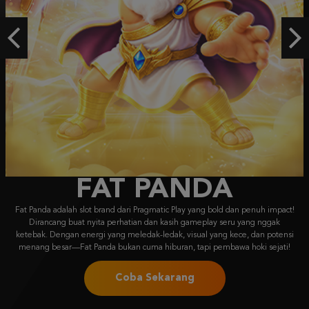
Starlight Princess Super Scatter
jay****1
IDR
2,319,300.00
Previous
Ne
Gates of Olympus Super Scatter
bosro****k
IDR
2,232,550.00
FAT PANDA
Fat Panda adalah slot brand dari Pragmatic Play yang bold dan penuh impact!
Dirancang buat nyita perhatian dan kasih gameplay seru yang nggak
ketebak. Dengan energi yang meledak-ledak, visual yang kece, dan potensi
menang besar—Fat Panda bukan cuma hiburan, tapi pembawa hoki sejati!
Coba Sekarang