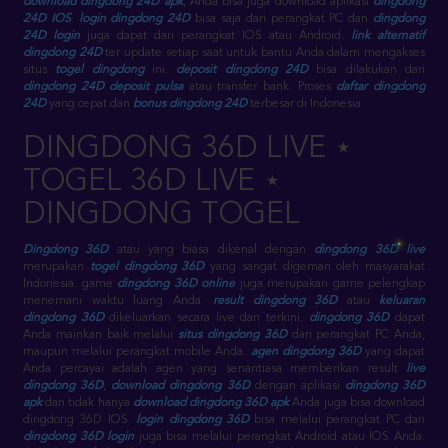
download dingdong 24D apk
, Anda bisa juga download aplikasi
dingdong
24D IOS
.
login dingdong 24D
bisa saja dari perangkat PC dan
dingdong
24D login
juga dapat dari perangkat IOS atau Android.
link alternatif
dingdong 24D
ter update setiap saat untuk bantu Anda dalam mengakses
situs
togel dingdong
ini.
deposit dingdong 24D
bisa dilakukan dari
dingdong 24D deposit pulsa
atau transfer bank. Proses
daftar dingdong
24D
yang cepat dan
bonus dingdong 24D
terbesar di Indonesia
DINGDONG 36D LIVE ⋆
TOGEL 36D LIVE ⋆
DINGDONG TOGEL
Dingdong 36D
atau yang biasa dikenal dengan
dingdong 36D live
merupakan
togel dingdong 36D
yang sangat digemari oleh masyarakat
Indonesia. game
dingdong 36D online
juga merupakan game pelengkap
menemani waktu luang Anda.
result dingdong 36D
atau
keluaran
dingdong 36D
dikeluarkan secara live dan terkini.
dingdong 36D
dapat
Anda mainkan baik melalui
situs dingdong 36D
dari perangkat PC Anda,
maupun melalui perangkat mobile Anda.
agen dingdong 36D
yang dapat
Anda percayai adalah agen yang senantiasa memberikan result
live
dingdong 36D
,
download dingdong 36D
dengan aplikasi
dingdong 36D
apk
dan tidak hanya
download dingdong 36D apk
Anda juga bisa download
dingdong 36D IOS.
login dingdong 36D
bisa melalui perangkat PC dan
dingdong 36D login
juga bisa melalui perangkat Android atau IOS Anda.