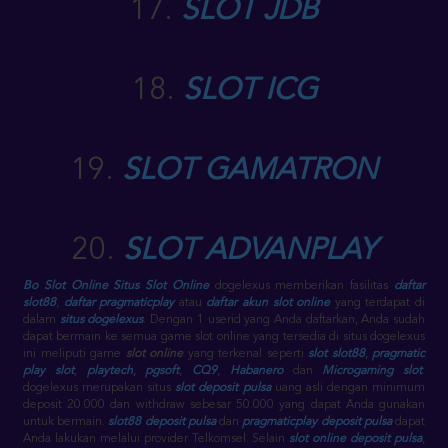
17.
SLOT JDB
18.
SLOT ICG
19.
SLOT GAMATRON
20.
SLOT ADVANPLAY
Bo Slot Online
Situs Slot Online
dogelexus memberikan fasilitas
daftar
slot88
,
daftar pragmaticplay
atau
daftar akun slot online
yang terdapat di
dalam
situs dogelexus
. Dengan 1 userid yang Anda daftarkan, Anda sudah
dapat bermain ke semua game slot online yang tersedia di situs dogelexus
ini meliputi game
slot online
yang terkenal seperti
slot slot88
,
pragmatic
play slot
,
playtech
,
pgsoft
,
CQ9
,
Habanero
dan
Microgaming slot
.
dogelexus merupakan situs
slot deposit pulsa
uang asli dengan minimum
deposit 20.000 dan withdraw sebesar 50.000 yang dapat Anda gunakan
untuk bermain.
slot88 deposit pulsa
dan
pragmaticplay deposit pulsa
dapat
Anda lakukan melalui provider Telkomsel. Selain
slot online deposit pulsa
,