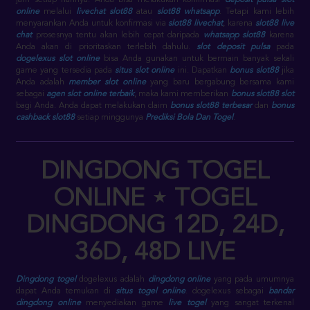
jam setiap harinya. Anda bisa melakukan konfirmasi
deposit pulsa slot
online
melalui
livechat slot88
atau
slot88 whatsapp
. Tetapi kami lebih
menyarankan Anda untuk konfirmasi via
slot88 livechat
, karena
slot88 live
chat
prosesnya tentu akan lebih cepat daripada
whatsapp slot88
karena
Anda akan di prioritaskan terlebih dahulu.
slot deposit pulsa
pada
dogelexus slot online
bisa Anda gunakan untuk bermain banyak sekali
game yang tersedia pada
situs slot online
ini. Dapatkan
bonus slot88
jika
Anda adalah
member slot online
yang baru bergabung bersama kami
sebagai
agen slot online terbaik
, maka kami memberikan
bonus slot88 slot
bagi Anda. Anda dapat melakukan claim
bonus slot88 terbesar
dan
bonus
cashback slot88
setiap minggunya
Prediksi Bola Dan Togel
.
DINGDONG TOGEL
ONLINE ⋆ TOGEL
DINGDONG 12D, 24D,
36D, 48D LIVE
Dingdong togel
dogelexus adalah
dingdong online
yang pada umumnya
dapat Anda temukan di
situs togel online
. dogelexus sebagai
bandar
dingdong online
menyediakan game
live togel
yang sangat terkenal