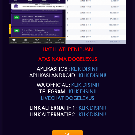
joker123
.
slot88 daftar
akun slot online
dengan proses yang cepat dapat
Anda terima sesaat setelah
daftar joker777
selesai Anda isikan datanya
dengan lengkap.
slot88 daftar
hanya membutuhkan waktu beberapa menit
untuk pengisian form
daftar joker888
disitus
joker 123
atau
slot88
sebagai
joker game
terpercaya.
slot88 online
,
joker888
,
joker123
,
jokergaming
,
joker1788
,
joker8868
,
joker777
,
joker688
sebagai alternatif
joker slot
pada
situs dogelexus
joker gaming
.
DOWNLOAD SLOT88 APK
HATI HATI PENIPUAN
SLOT SLOT88 LOGIN VERSI
ATAS NAMA DOGELEXUS
TERBARU
APLIKASI IOS :
KLIK DISINI!
APLIKASI ANDROID :
KLIK DISINI!
joker download
Setelah Anda melakukan
pendaftaran akun slot88
di
dogelexus, maka selanjutnya Anda dapat melakukan
download slot88
apk,
WA OFFICIAL :
KLIK DISINI!
aplikasi
slot88 apk
android dogelexus ini mendukung Anda dalam bermain
TELEGRAM :
KLIK DISINI!
melalui perangkat mobile smartphone Anda. Baik melalui PC atau mobile
LIVECHAT DOGELEXUS
dimana saja dan kapan saja dapat Anda mainkan semua game yang ada di
slot dogelexus ini.
slot88 download
dapat Anda
download aplikasi joker
LINK ALTERNATIF 1 :
KLIK DISINI!
123
melalui Android dan IOS.
slot88 download apk
bisa langsung diinstal
setelah Anda
download aplikasi slot88
nya.
download joker 123
lebih baik
LINK ALTERNATIF 2 :
KLIK DISINI!
segera Anda download setelah
daftar akun slot88
sehingga lebih
memudahkan Anda untuk
login slot88
.
download slot88
ini terletak pada
menu daftar
slot88 apk download
yang ada pada kanan menu utama pada
situs
dogelexus slot online
ini.
slot88 android download
untuk perangkat