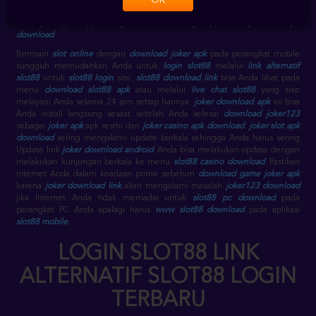
OK
Android dengan
slot88 apk
sebagai aplikasinya atau
joker download ios
untuk perangkat Apple dengan
slot88 ios
sebagai apps resmi
joker 123 apk
download
.
Bermain
slot online
dengan
download joker apk
pada perangkat mobile
sungguh memudahkan Anda untuk
login slot88
melalui
link alternatif
slot88
untuk
slot88 login
site.
slot88 download link
bisa Anda lihat pada
menu
download slot88 apk
atau melalui
live chat slot88
yang siap
melayani Anda selama 24 jam setiap harinya.
joker download apk
ini bisa
Anda install langsung sesaat setelah Anda selesai
download joker123
sebagai
joker apk
apk resmi dari
joker casino apk download
.
joker slot apk
download
sering mengalami update berkala sehingga Anda harus sering
Update link
joker download android
. Anda bisa melakukan update dengan
melakukan kunjungan berkala ke menu
slot88 casino download
. Pastikan
internet Anda dalam keadaan prima sebelum
download game joker apk
karena
joker download link
akan mengalami masalah
joker123 download
jika Internet Anda tidak memadai untuk
slot88 pc download
pada
perangkat PC Anda apalagi harus
www slot88 download
pada aplikasi
slot88 mobile
.
LOGIN SLOT88 LINK
ALTERNATIF SLOT88 LOGIN
TERBARU