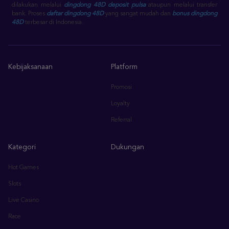
dilakukan melalui
dingdong 48D deposit pulsa
ataupun melalui transfer
bank. Proses
daftar dingdong 48D
yang sangat mudah dan
bonus dingdong
48D
terbesar di Indonesia.
Kebijaksanaan
Platform
Promosi
Loyalty
Referral
Kategori
Dukungan
Hot Games
Slots
Live Casino
Race