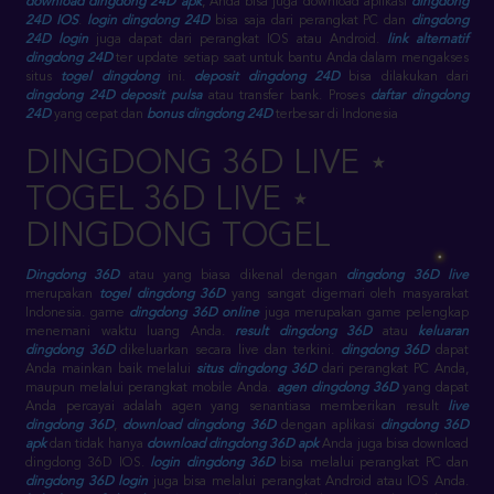
download dingdong 24D apk
, Anda bisa juga download aplikasi
dingdong
24D IOS
.
login dingdong 24D
bisa saja dari perangkat PC dan
dingdong
24D login
juga dapat dari perangkat IOS atau Android.
link alternatif
dingdong 24D
ter update setiap saat untuk bantu Anda dalam mengakses
situs
togel dingdong
ini.
deposit dingdong 24D
bisa dilakukan dari
dingdong 24D deposit pulsa
atau transfer bank. Proses
daftar dingdong
24D
yang cepat dan
bonus dingdong 24D
terbesar di Indonesia
DINGDONG 36D LIVE ⋆
TOGEL 36D LIVE ⋆
DINGDONG TOGEL
Dingdong 36D
atau yang biasa dikenal dengan
dingdong 36D live
merupakan
togel dingdong 36D
yang sangat digemari oleh masyarakat
Indonesia. game
dingdong 36D online
juga merupakan game pelengkap
menemani waktu luang Anda.
result dingdong 36D
atau
keluaran
dingdong 36D
dikeluarkan secara live dan terkini.
dingdong 36D
dapat
Anda mainkan baik melalui
situs dingdong 36D
dari perangkat PC Anda,
maupun melalui perangkat mobile Anda.
agen dingdong 36D
yang dapat
Anda percayai adalah agen yang senantiasa memberikan result
live
dingdong 36D
,
download dingdong 36D
dengan aplikasi
dingdong 36D
apk
dan tidak hanya
download dingdong 36D apk
Anda juga bisa download
dingdong 36D IOS.
login dingdong 36D
bisa melalui perangkat PC dan
dingdong 36D login
juga bisa melalui perangkat Android atau IOS Anda.