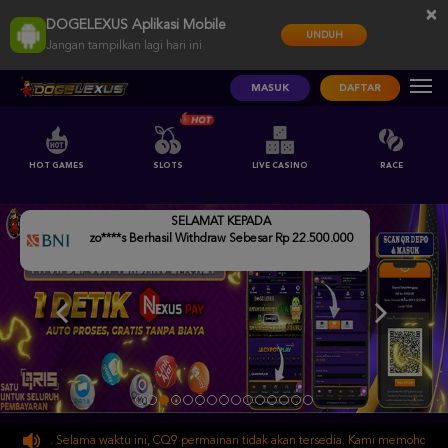
×
DOGELEXUS Aplikasi Mobile
UNDUH
Jangan tampilkan lagi hari ini
MASUK
DAFTAR
HOT GAMES
SLOTS
LIVE CASINO
RACE
SELAMAT KEPADA
zo****s Berhasil Withdraw Sebesar Rp 22.500.000
00. Selama waktu ini, CQ9 permainan tidak akan tersedia. Kami memohon maaf ata