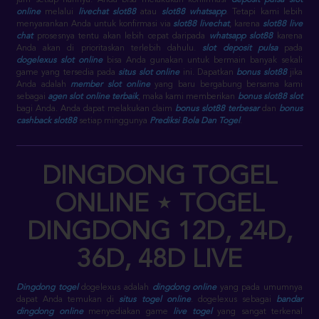
jam setiap harinya. Anda bisa melakukan konfirmasi
deposit pulsa slot
online
melalui
livechat slot88
atau
slot88 whatsapp
. Tetapi kami lebih
menyarankan Anda untuk konfirmasi via
slot88 livechat
, karena
slot88 live
chat
prosesnya tentu akan lebih cepat daripada
whatsapp slot88
karena
Anda akan di prioritaskan terlebih dahulu.
slot deposit pulsa
pada
dogelexus slot online
bisa Anda gunakan untuk bermain banyak sekali
game yang tersedia pada
situs slot online
ini. Dapatkan
bonus slot88
jika
Anda adalah
member slot online
yang baru bergabung bersama kami
sebagai
agen slot online terbaik
, maka kami memberikan
bonus slot88 slot
bagi Anda. Anda dapat melakukan claim
bonus slot88 terbesar
dan
bonus
cashback slot88
setiap minggunya
Prediksi Bola Dan Togel
.
DINGDONG TOGEL
ONLINE ⋆ TOGEL
DINGDONG 12D, 24D,
36D, 48D LIVE
Dingdong togel
dogelexus adalah
dingdong online
yang pada umumnya
dapat Anda temukan di
situs togel online
. dogelexus sebagai
bandar
dingdong online
menyediakan game
live togel
yang sangat terkenal