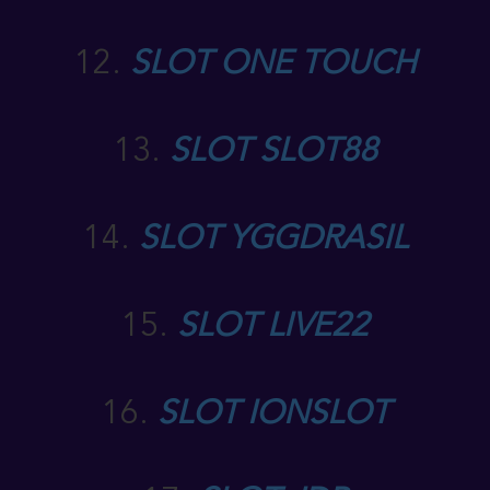
12.
SLOT ONE TOUCH
13.
SLOT SLOT88
14.
SLOT YGGDRASIL
15.
SLOT LIVE22
16.
SLOT IONSLOT