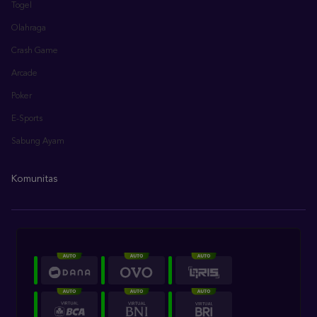
Togel
Olahraga
Crash Game
Arcade
Poker
E-Sports
Sabung Ayam
Komunitas