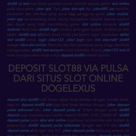
slot88 id test
bisa Anda gunakan untuk melihat seputar game
slot online
pada situs game
joker apk
. Baik
joker slot apk
dan
joker888 ios
memiliki
ekosistem dan interface yang sama bagi pengguna game
joker mobile
.
joker app
ios terkadang lebih sering mengalami masalah karena support
dari Apple yang tidak mendukung game
slot online
daripada
slot88
android
. Anda bisa
slot88 login
melalui perangkat mobile, desktop pc dan
tablet.
slot88 test id
boleh Anda minta jika belum ingin melakukan
daftar
slot slot88
untuk
login joker123
.
joker login
dari
link alternatif slot88
sebagai
situs slot online
. Memiliki standart keamanan yang tinggi jika Anda
menggunakan
slot88 test account
untuk mencoba. Karena
joker123 test id
tidak mengharuskan Anda untuk
deposit slot88
terlebih dahulu.
DEPOSIT SLOT88 VIA PULSA
DARI SITUS SLOT ONLINE
DOGELEXUS
deposit slot slot88
tidak hanya dapat Anda lakukan dengan transfer bank.
Saat ini
deposit slot88 slot
juga bisa Anda lakukan dengan
joker deposit
pulsa telkomsel
dan
joker deposit pulsa xl
. Selain dengan pulsa
slot88
deposit
juga mendukung e-wallet seperti GOPAY, OVO, DANA dll.
slot88
deposit pulsa
pada
situs slot online
dogelexus ini memiliki rate terbaik di
pasarannya.
slot88 deposit pulsa telkomsel
dengan rate 0.8 dan
slot88
deposit pulsa xl
dengan rate 0.9.
joker deposit pulsa
didukung selama 24