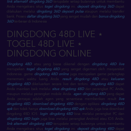
link alternatif dingdong 36D
terupdate setiap bulannya untuk membantu
Anda mengakses situs
togel dingdong
ini.
deposit dingdong 36D
dapat
dilakukan melalui
dingdong 36D deposit pulsa
ataupun melalui transfer
bank. Proses
daftar dingdong 36D
yang sangat mudah dan
bonus dingdong
36D
terbesar di Indonesia
DINGDONG 48D LIVE ⋆
TOGEL 48D LIVE ⋆
DINGDONG ONLINE
Dingdong 48D
atau yang biasa dikenal dengan
dingdong 48D live
merupakan
togel dingdong 48D
yang sangat digemari oleh masyarakat
Indonesia. game
dingdong 48D online
juga merupakan game pelengkap
menemani waktu luang Anda.
result dingdong 48D
atau
keluaran
dingdong 48D
dikeluarkan secara live dan terkini.
dingdong 48D
dapat
Anda mainkan baik melalui
situs dingdong 48D
dari perangkat PC Anda,
maupun melalui perangkat mobile Anda.
agen dingdong 48D
yang dapat
Anda percayai adalah agen yang senantiasa memberikan result
live
dingdong 48D
,
download dingdong 48D
dengan aplikasi
dingdong 48D
apk
dan tidak hanya
download dingdong 48D apk
Anda juga bisa download
dingdong 48D IOS.
login dingdong 48D
bisa melalui perangkat PC dan
dingdong 48D login
juga bisa melalui perangkat Android atau IOS Anda.
link alternatif dingdong 48D
terupdate setiap bulannya untuk membantu
Anda mengakses situs
togel dingdong
ini.
deposit dingdong 48D
dapat