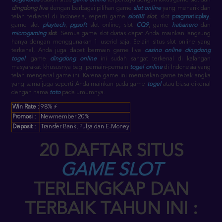
dogelexus
adalah situs
game online
terpercaya dengan fokus game slot dan
dingdong live
dengan berbagai pilihan game
slot online
yang menarik dan
telah terkenal di Indonesia, seperti game
slot88
slot
, slot
pragmaticplay
,
game slot
playtech
,
pgsoft
slot online
, slot
CQ9
, game
habanero
dan
microgaming
slot
. Semua game slot diatas dapat Anda mainkan langsung
hanya dengan menggunakan 1 userid saja.
Selain situs slot online yang
terkenal, Anda juga dapat bermain game live
casino online
dingdong
togel
. game
dingdong online
ini sudah sangat terkenal di kalangan
masyarakat khususnya bagi pemain-pemain
togel online
di Indonesia yang
telah mengenal game ini. Karena game ini merupakan game tebak angka
yang sama juga seperti Anda mainkan pada game
togel
atau biasa dikenal
dengan nama
toto
pada umumnya.
Win Rate :
98% ⚡
Promosi :
Newmember 20%
Deposit :
Transfer Bank, Pulsa dan E-Money
20 DAFTAR SITUS
GAME SLOT
TERLENGKAP DAN
TERBAIK TAHUN INI :