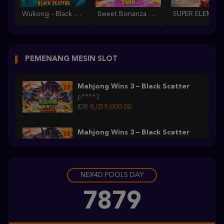
Wukong - Black Scatter
Sweet Bonanza 2500
PEMENANG MESIN SLOT
Mahjong Wins 3 – Black Scatter
p****3
IDR
8,059,000.00
Mahjong Wins 3 – Black Scatter
p****3
IDR
4,106,000.00
NEX4D POOLS DAY
Sweet Bonanza 2500
m***3
7879
IDR
4,031,800.00