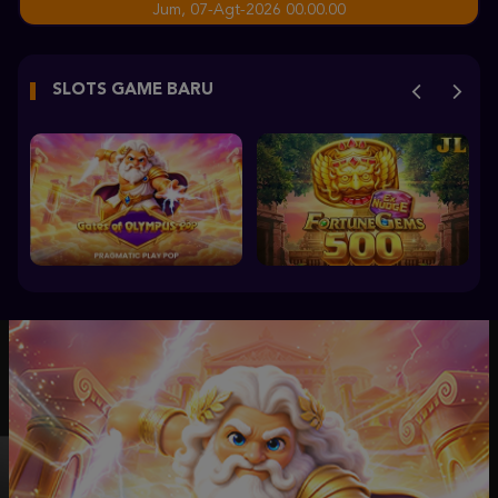
Mahjong Wins 3 – Black Scatter
Jum, 07-Agt-2026 00.00.00
p****3
IDR
3,825,000.00
SLOTS GAME BARU
Gates of Olympus 1000
gond****n
IDR
3,749,240.00
Mahjong Wins 3 – Black Scatter
h****4
IDR
2,904,000.00
Mahjong Wins 3 – Black Scatter
co****6
IDR
2,749,000.00
Gates of Olympus Super Scatter
bomb****5
IDR
2,665,400.00