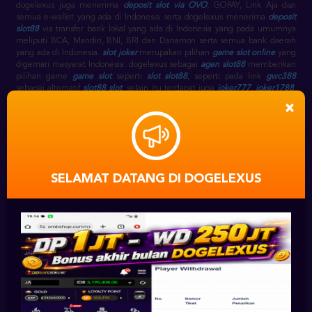
dogelexus juga menerima
deposit slot via OVO
, GOPAY, Link Aja dan
semua e-wallet yang ada di Indonesia serta dogelexus menerima
deposit
slot88
via transfer bank lokal yang ada di Indonesia yang pada umumnya
meliputi BCA, Mandiri, BNI, BRI dan Danamon serta semua bank daerah
yang ada di Indonesia.
slot joker
merupakan pilihan
game slot online
yang
digemari masyarat Indonesia. dogelexus sebagai
agen slot88
memberikan
pilihan game
game slot
seperti
slot slot88
, seperti pada link
gwc388
sebagai alternatif
slot88 slot
, selain itu terdapat juga
joker777
,
joker1788
,
joker8868
,
joker888
,
joker688
,
joker slot
sebagai link alternatif
joker
×
gaming
slot.
slot88 game
sebagai
agen slot88 terpercaya
menyediakan
slot
game joker
.
slot88 online
berjalan selama 24 jam setiap harinya, sehingga
dogelexus slot online
sebagai
agen slot slot88
juga online 24 jam pada
game
slot88 casino
.
DAFTAR SLOT88
⋆
AKUN
SELAMAT DATANG DI DOGELEXUS
SLOT ONLINE JOKER123
SLOT
daftar slot88
di dogelexus
situs online slot
untuk akun
slot88
bisa Anda
lakukan pada menu
daftar slot88 slot
yang ada diatas kanan pada situs
daftar joker gaming
ini.
situs slot88
telah berkerja sama dengan
doge lexus
slot online
menyediakan
game joker
.
daftar akun joker gaming
harus Anda
lengkapi agar
situs slot88
dapat memberikan Anda
userid slot88
disaat
Anda
daftar joker123
di
www joker123
sebagai situs alternatif
login