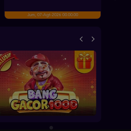
ag****8
IDR
16,518,400.00
 Pot
MUSCLE FORTUNE CAT
Pedas Gila
Jum, 07-Agt-2026 00.00.00
Starlight Princess™
1000
ag****8
IDR
12,933,600.00
Starlight Princess™
1000
ag****8
IDR
9,791,000.00
Gates of Olympus Super
Scatter
h****4
IDR
9,329,000.00
Starlight Princess™
1000