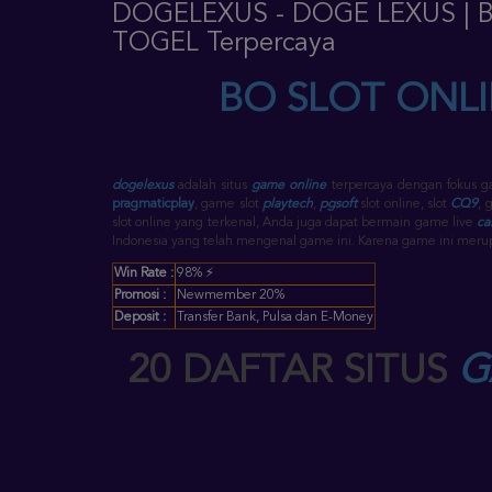
DOGELEXUS - DOGE LEXUS | B
TOGEL Terpercaya
BO SLOT ONL
dogelexus
adalah situs
game online
terpercaya dengan fokus g
pragmaticplay
, game slot
playtech
,
pgsoft
slot online
, slot
CQ9
,
slot online yang terkenal, Anda juga dapat bermain game live
ca
Indonesia yang telah mengenal game ini. Karena game ini mer
Win Rate :
98% ⚡
Promosi :
Newmember 20%
Deposit :
Transfer Bank, Pulsa dan E-Money
20 DAFTAR SITUS
G