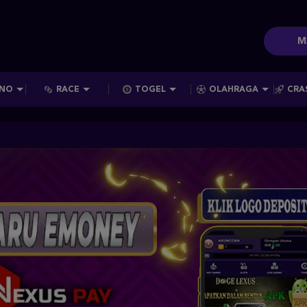
M
INO
RACE
TOGEL
OLAHRAGA
CRA