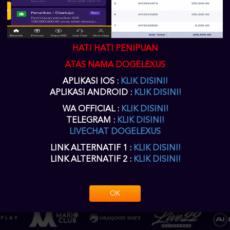
HATI HATI PENIPUAN
ATAS NAMA DOGELEXUS
APLIKASI IOS :
KLIK DISINI!
APLIKASI ANDROID :
KLIK DISINI!
OUR PARTNER
WA OFFICIAL :
KLIK DISINI!
TELEGRAM :
KLIK DISINI!
LIVECHAT DOGELEXUS
LINK ALTERNATIF 1 :
KLIK DISINI!
LINK ALTERNATIF 2 :
KLIK DISINI!
OK