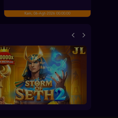
IDR
4,420,200.00
 Pot
MUSCLE FORTUNE CAT
Mahjong Legend
Kam, 06-Agt-2026 00.00.00
Gates of Olympus
1000
co****6
IDR
4,334,000.00
Mahjong Wins 3 – Black
Scatter
co****6
IDR
2,749,000.00
Starlight Princess™
1000
co****6
IDR
2,733,000.00
Mahjong Wins 3 – Black
Scatter
co****6