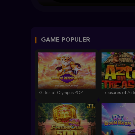
GAME POPULER
Gates of Olympus POP
Treasures of Azt