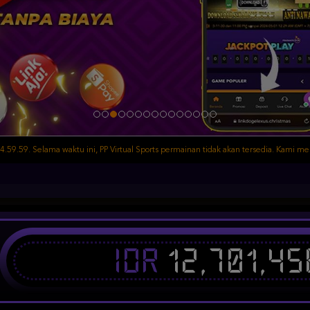
lama waktu ini, PP Virtual Sports permainan tidak akan tersedia. Kami memohon ma
IDR
12,701,4