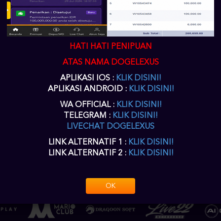
HATI HATI PENIPUAN
ATAS NAMA DOGELEXUS
APLIKASI IOS :
KLIK DISINI!
APLIKASI ANDROID :
KLIK DISINI!
OUR PARTNER
WA OFFICIAL :
KLIK DISINI!
TELEGRAM :
KLIK DISINI!
LIVECHAT DOGELEXUS
LINK ALTERNATIF 1 :
KLIK DISINI!
LINK ALTERNATIF 2 :
KLIK DISINI!
OK