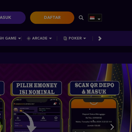
ASUK
DAFTAR
SH GAME
ARCADE
POKER
E-SPORTS