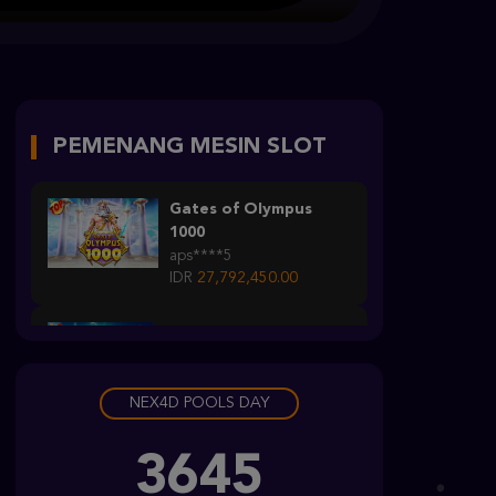
PEMENANG MESIN SLOT
Gates of Olympus
1000
aps****5
IDR
27,792,450.00
Starlight Princess™
Way of Ninja
FORTUNE GARUDA 500
1000
co****6
IDR
9,102,000.00
NEX4D POOLS DAY
Gates of Olympus
3645
1000