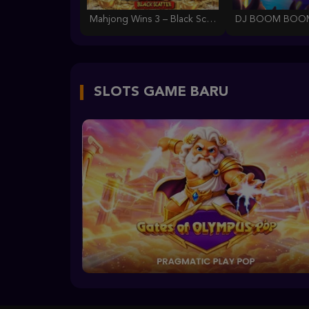
Mahjong Wins 3 – Black Scatter
DJ BOOM BOO
SLOTS GAME BARU