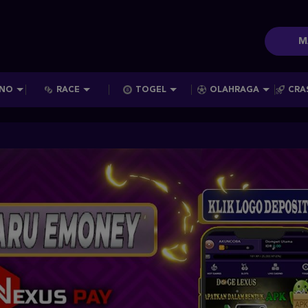
M
INO
RACE
TOGEL
OLAHRAGA
CRA