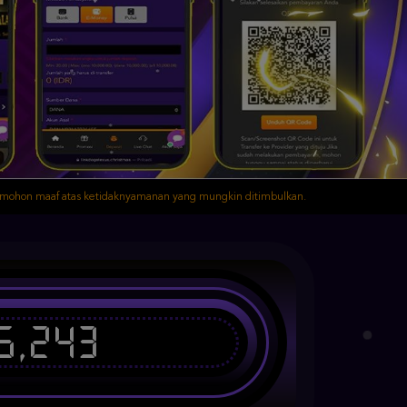
af atas ketidaknyamanan yang mungkin ditimbulkan.
Pemeliharaan Terjadwal: Ma
55,246